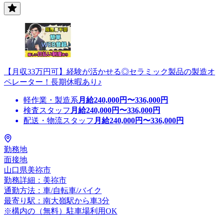
【月収33万円可】経験が活かせる◎セラミック製品の製造オ
ペレーター！長期休暇あり♪
軽作業・製造系
月給
240,000
円〜
336,000
円
検査スタッフ
月給
240,000
円〜
336,000
円
配送・物流スタッフ
月給
240,000
円〜
336,000
円
勤務地
面接地
山口県美祢市
勤務詳細：美祢市
通勤方法：車/自転車/バイク
最寄り駅：南大嶺駅から車3分
※構内の（無料）駐車場利用OK