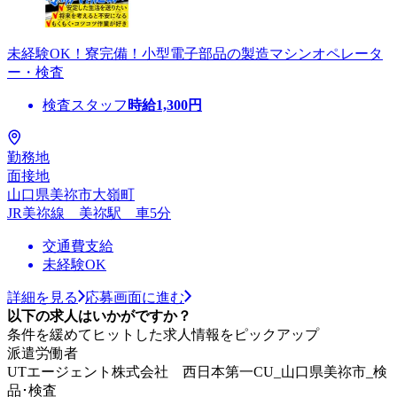
未経験OK！寮完備！小型電子部品の製造マシンオペレータ
ー・検査
検査スタッフ
時給
1,300
円
勤務地
面接地
山口県美祢市大嶺町
JR美祢線 美祢駅 車5分
交通費支給
未経験OK
詳細を見る
応募画面に進む
以下の求人はいかがですか？
条件を緩めてヒットした求人情報をピックアップ
派遣労働者
UTエージェント株式会社 西日本第一CU_山口県美祢市_検
品･検査