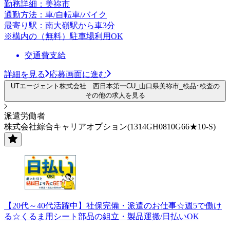
勤務詳細：美祢市
通勤方法：車/自転車/バイク
最寄り駅：南大嶺駅から車3分
※構内の（無料）駐車場利用OK
交通費支給
詳細を見る
応募画面に進む
UTエージェント株式会社 西日本第一CU_山口県美祢市_検品･検査の
その他の求人を見る
派遣労働者
株式会社綜合キャリアオプション(1314GH0810G66★10-S)
【20代～40代活躍中】社保完備・派遣のお仕事☆週5で働け
る☆くるま用シート部品の組立・製品運搬/日払いOK