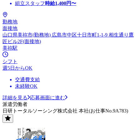
組立スタッフ
時給
1,400
円〜
勤務地
面接地
山口県美祢市(勤務地) 広島市中区十日市町1-1-9 相生通り鷹
匠ビル2F(面接地)
美祢駅
シフト
週5日からOK
交通費支給
未経験OK
詳細を見る
応募画面に進む
派遣労働者
日研トータルソーシング株式会社 本社(お仕事No.9A783)