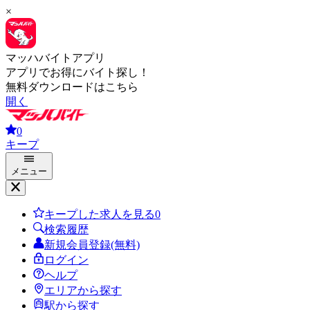
×
マッハバイトアプリ
アプリでお得にバイト探し！
無料ダウンロードはこちら
開く
0
キープ
メニュー
キープした求人を見る
0
検索履歴
新規会員登録(無料)
ログイン
ヘルプ
エリアから探す
駅から探す