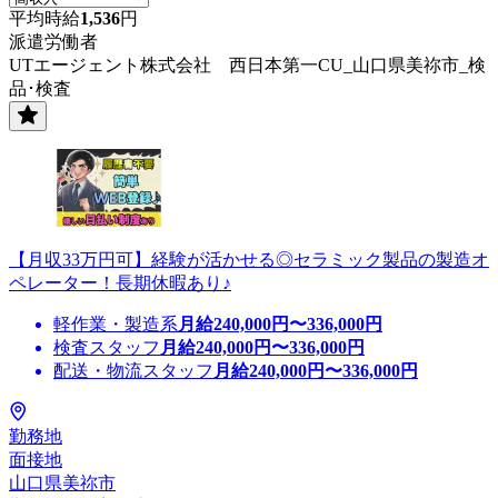
平均時給
1,536
円
派遣労働者
UTエージェント株式会社 西日本第一CU_山口県美祢市_検
品･検査
【月収33万円可】経験が活かせる◎セラミック製品の製造オ
ペレーター！長期休暇あり♪
軽作業・製造系
月給
240,000
円〜
336,000
円
検査スタッフ
月給
240,000
円〜
336,000
円
配送・物流スタッフ
月給
240,000
円〜
336,000
円
勤務地
面接地
山口県美祢市