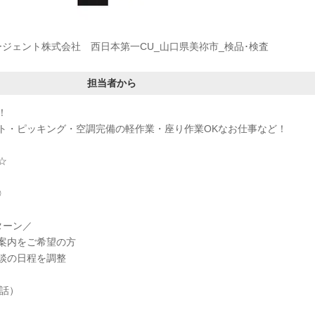
ージェント株式会社 西日本第一CU_山口県美祢市_検品･検査
担当者から
！
ト・ピッキング・空調完備の軽作業・座り作業OKなお仕事など！
☆
◎
ターン／
案内をご希望の方
談の日程を調整
電話）