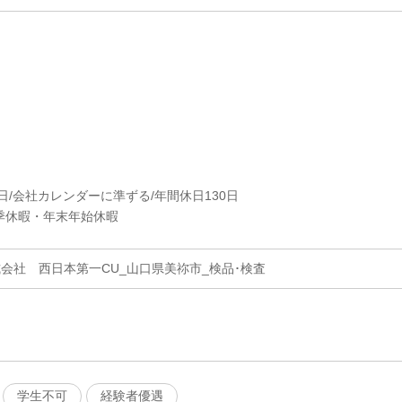
2日/会社カレンダーに準ずる/年間休日130日
季休暇・年末年始休暇
会社 西日本第一CU_山口県美祢市_検品･検査
学生不可
経験者優遇