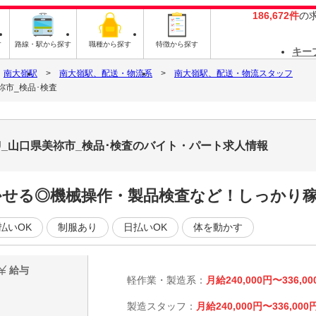
186,672件
の
す
路線・駅から探す
職種から探す
特徴から探す
キー
南大嶺駅
南大嶺駅、配送・物流系
南大嶺駅、配送・物流スタッフ
祢市_検品･検査
U_山口県美祢市_検品･検査のバイト・パート求人情報
かせる◎機械操作・製品検査など！しっかり稼
払いOK
制服あり
日払いOK
体を動かす
給与
軽作業・製造系：
月給240,000円〜336,00
製造スタッフ：
月給240,000円〜336,000