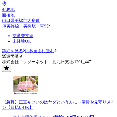
勤務地
面接地
山口県美祢市大嶺町
JR美祢線 美祢駅 車5分
交通費支給
未経験OK
詳細を見る
応募画面に進む
派遣労働者
株式会社ニッソーネット 北九州支社/1201_4471
【急募】正直キツいのはヤダという方に→清掃や見守りメイ
ン【日払いOK】