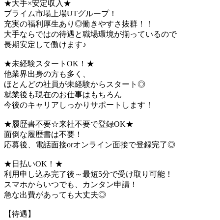
★大手×安定収入★
プライム市場上場UTグループ！
充実の福利厚生あり◎働きやすさ抜群！！
大手ならではの待遇と職場環境が揃っているので
長期安定して働けます♪
★未経験スタートOK！★
他業界出身の方も多く、
ほとんどの社員が未経験からスタート◎
就業後も現在のお仕事はもちろん
今後のキャリアしっかりサポートします！
★履歴書不要☆来社不要で登録OK★
面倒な履歴書は不要！
応募後、電話面接orオンライン面接で登録完了◎
★日払いOK！★
利用申し込み完了後～最短5分で受け取り可能！
スマホからいつでも、カンタン申請！
急な出費があっても大丈夫◎
【待遇】