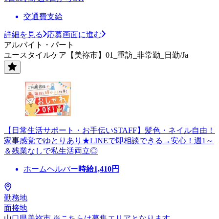
交通費支給
詳細を見る
応募画面に進む
アルバイト・パート
ユースタイルケア【美祢市】01_重訪_非常勤_日勤/Ja
【日常生活サポート・お手伝いSTAFF】髪色・ネイル自由！
家事感覚でゆとりあり★LINEで即相談できる→安心！週1～
＆残業なしで私生活両立◎
ホームヘルパー
時給
1,410
円
勤務地
面接地
山口県美祢市 ※こちらは募集エリアとなります。