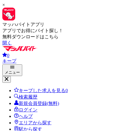
×
マッハバイトアプリ
アプリでお得にバイト探し！
無料ダウンロードはこちら
開く
0
キープ
メニュー
キープした求人を見る
0
検索履歴
新規会員登録(無料)
ログイン
ヘルプ
エリアから探す
駅から探す