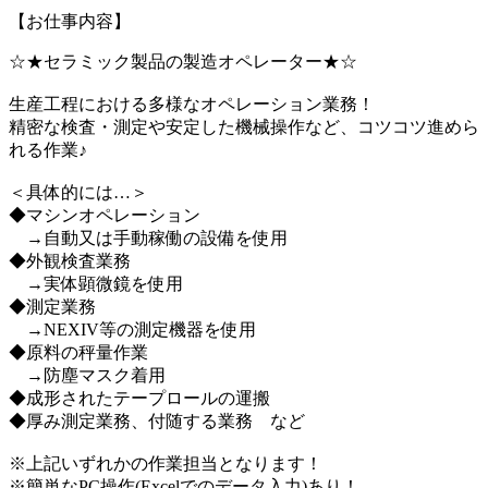
【お仕事内容】
☆★セラミック製品の製造オペレーター★☆
生産工程における多様なオペレーション業務！
精密な検査・測定や安定した機械操作など、コツコツ進めら
れる作業♪
＜具体的には…＞
◆マシンオペレーション
→自動又は手動稼働の設備を使用
◆外観検査業務
→実体顕微鏡を使用
◆測定業務
→NEXIV等の測定機器を使用
◆原料の秤量作業
→防塵マスク着用
◆成形されたテープロールの運搬
◆厚み測定業務、付随する業務 など
※上記いずれかの作業担当となります！
※簡単なPC操作(Excelでのデータ入力)あり！