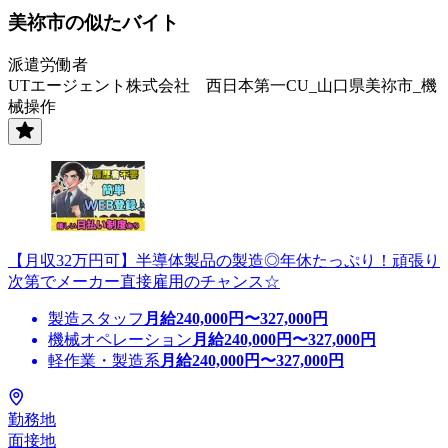
美祢市の似たバイト
派遣労働者
UTエージェント株式会社 西日本第一CU_山口県美祢市_機
械操作
【月収32万円可】半導体製品の製造◎年休たっぷり！頑張り
次第でメーカー直接雇用のチャンス☆
製造スタッフ
月給
240,000
円〜
327,000
円
機械オペレーション
月給
240,000
円〜
327,000
円
軽作業・製造系
月給
240,000
円〜
327,000
円
勤務地
面接地