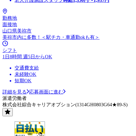
老人介護施設スタッフ
時給
1,350
円〜
1,937
円
勤務地
面接地
山口県美祢市
美祢市内に多数！＜駅チカ・車通勤okも有＞
シフト
1日8時間 週5日からOK
交通費支給
未経験OK
短期OK
詳細を見る
応募画面に進む
派遣労働者
株式会社綜合キャリアオプション(1314GH0803G64★89-S)