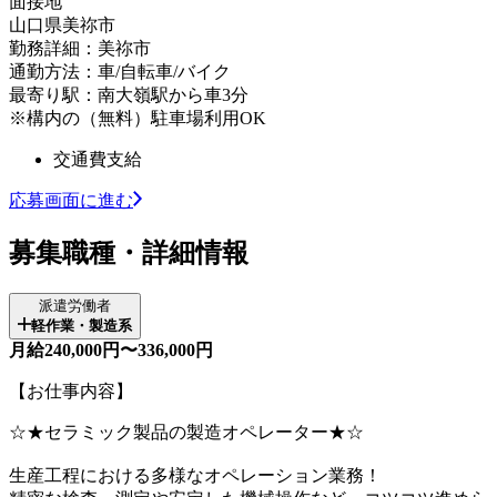
面接地
山口県美祢市
勤務詳細：美祢市
通勤方法：車/自転車/バイク
最寄り駅：南大嶺駅から車3分
※構内の（無料）駐車場利用OK
交通費支給
応募画面に進む
募集職種・詳細情報
派遣労働者
軽作業・製造系
月給240,000円〜336,000円
【お仕事内容】
☆★セラミック製品の製造オペレーター★☆
生産工程における多様なオペレーション業務！