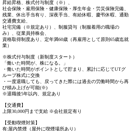
昇給昇格、株式付与制度（※）、
社会保険・雇用保険・健康保険・厚生年金・労災保険完備、
残業、休出手当有り、深夜手当、有給休暇、慶弔休暇、通勤
交通費支給、
社宅完備（※規定あり）、制服貸与（制服着用の職場の
み）、従業員持株会、
資格取得制度あり、定年満60歳（再雇用として原則65歳迄就
業）
※株式付与制度（新制度スタート）
「働いた時間が、株になる。」
・働いた時間がポイントとして貯まり、累計に応じてUTグ
ループ株式に交換
・一度退職しても、戻ってきた際には過去の労働時間から再
び積み上げが可能(※)
※退職後5年以内、規定あり
【交通費】
上限30,000円まで支給 ※会社規定有り
【受動喫煙対策】
有:屋内禁煙（屋外に喫煙場所あり）