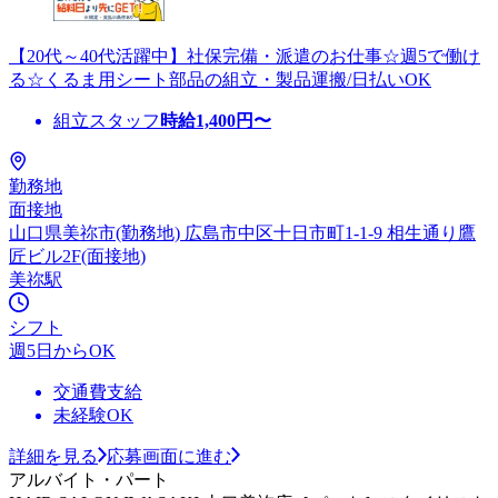
【20代～40代活躍中】社保完備・派遣のお仕事☆週5で働け
る☆くるま用シート部品の組立・製品運搬/日払いOK
組立スタッフ
時給
1,400
円〜
勤務地
面接地
山口県美祢市(勤務地) 広島市中区十日市町1-1-9 相生通り鷹
匠ビル2F(面接地)
美祢駅
シフト
週5日からOK
交通費支給
未経験OK
詳細を見る
応募画面に進む
アルバイト・パート