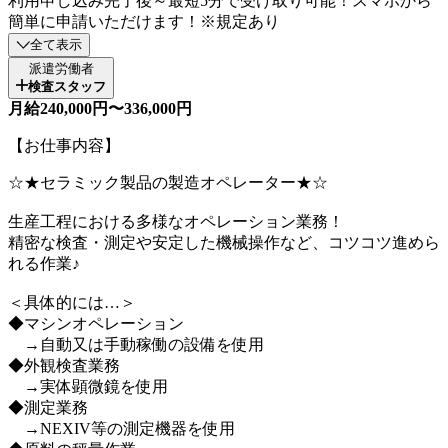
利用申し込み完了後～最短5分で受け取り可能！スマホから
簡単に申請いただけます！※規定あり
全て表示
派遣労働者
検査スタッフ
月給240,000円〜336,000円
【お仕事内容】
☆★セラミック製品の製造オペレーター★☆
生産工程における多様なオペレーション業務！
精密な検査・測定や安定した機械操作など、コツコツ進めら
れる作業♪
＜具体的には…＞
◆マシンオペレーション
→自動又は手動稼働の設備を使用
◆外観検査業務
→実体顕微鏡を使用
◆測定業務
→NEXIV等の測定機器を使用