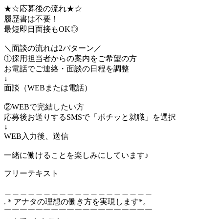
★☆応募後の流れ★☆
履歴書は不要！
最短即日面接もOK◎
＼面談の流れは2パターン／
①採用担当者からの案内をご希望の方
お電話でご連絡・面談の日程を調整
↓
面談（WEBまたは電話）
②WEBで完結したい方
応募後お送りするSMSで「ポチッと就職」を選択
↓
WEB入力後、送信
一緒に働けることを楽しみにしています♪
フリーテキスト
＿＿＿＿＿＿＿＿＿＿＿＿＿＿＿＿＿＿＿
.＊アナタの理想の働き方を実現します*。
￣￣￣￣￣￣￣￣￣￣￣￣￣￣￣￣￣￣￣