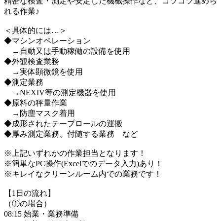
精密な検査・測定や安定した機械操作など、コツコツ進めら
れる作業♪
＜具体的には…＞
◆マシンオペレーション
→自動又は手動稼働の設備を使用
◆外観検査業務
→実体顕微鏡を使用
◆測定業務
→NEXIV等の測定機器を使用
◆原料の秤量作業
→防塵マスク着用
◆成形されたテープロールの運搬
◆厚み測定業務、付随する業務 など
※上記いずれかの作業担当となります！
※簡単なPC操作(Excelでのデータ入力)あり！
※キレイなクリーンルーム内での業務です！
【1日の流れ】
（①の場合）
08:15 始業・業務準備