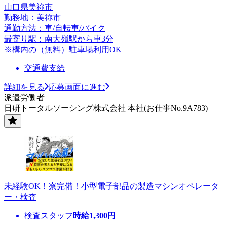
山口県美祢市
勤務地：美祢市
通勤方法：車/自転車/バイク
最寄り駅：南大嶺駅から車3分
※構内の（無料）駐車場利用OK
交通費支給
詳細を見る
応募画面に進む
派遣労働者
日研トータルソーシング株式会社 本社(お仕事No.9A783)
未経験OK！寮完備！小型電子部品の製造マシンオペレータ
ー・検査
検査スタッフ
時給
1,300
円