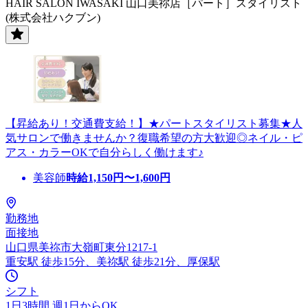
HAIR SALON IWASAKI 山口美祢店［パート］スタイリスト
(株式会社ハクブン)
【昇給あり！交通費支給！】★パートスタイリスト募集★人
気サロンで働きませんか？復職希望の方大歓迎◎ネイル・ピ
アス・カラーOKで自分らしく働けます♪
美容師
時給
1,150
円〜
1,600
円
勤務地
面接地
山口県美祢市大嶺町東分1217-1
重安駅 徒歩15分、美祢駅 徒歩21分、厚保駅
シフト
1日3時間 週1日からOK