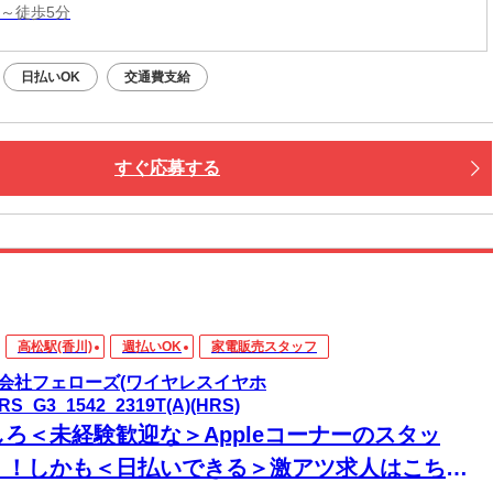
駅～徒歩5分
日払いOK
交通費支給
すぐ応募する
高松駅(香川)
週払いOK
家電販売スタッフ
会社フェローズ(ワイヤレスイヤホ
RS_G3_1542_2319T(A)(HRS)
しろ＜未経験歓迎な＞Appleコーナーのスタッ
！！しかも＜日払いできる＞激アツ求人はこち