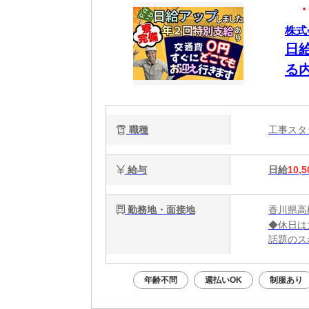
株式
日
る
タ
に
職種
工事ス
給与
日給
10,5
勤務地・面接地
香川県高
◆休日は
話題のス
大阪グル
年齢不問
週払いOK
制服あり
＼大阪で
勤務地：