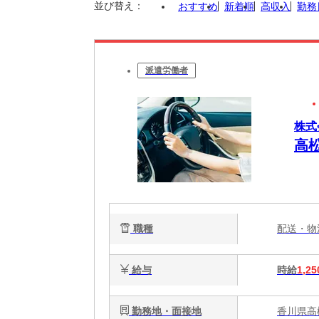
並び替え：
おすすめ
新着順
高収入
勤務
派遣労働者
株式
高
職種
配送・
給与
時給
1,25
勤務地・面接地
香川県高