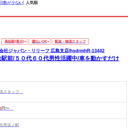
日数が少ない
人気順
高松駅(香川)
週払いOK
配送・物流スタッフ
会社ジャパン・リリーフ 広島支店/hsdrmhR-13442
松駅前/５０代６０代男性活躍中/車を動かすだけ
物流スタッフ
0
円〜
松市浜ノ町