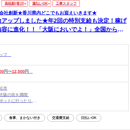
高松駅(香川)
週払いOK
工事スタッフ
会社創新★香川県内どこでもお迎えいきます★
給アップしました★年2回の特別支給も決定！稼げ
内容に進化！！「大阪においでよ！」全国からス
ッフが集まってます！【現場での簡単作業】スグ
住める個室寮でご飯3食付き！男性活躍中！
タッフ
00
円〜
12,500
円
松市
大阪の街を満喫
ポットに行ったり
メの食べ歩きなども◎
食事、まかない付き
交通費支給
日払いOK
新生活はじめよう！／
大阪・関西一円