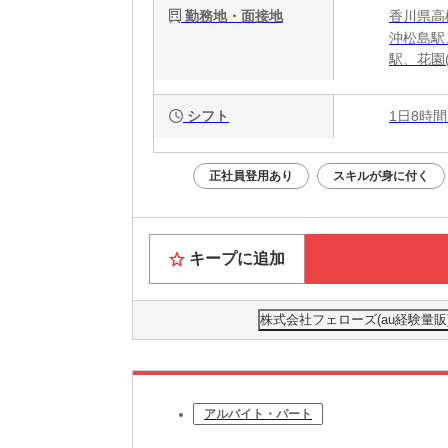
勤務地・面接地
香川県高松
沖松島駅
駅、花園
シフト
1日8時間
正社員登用あり
スキルが身に付く
キープに追加
株式会社フェローズ(au経験量販)HR
アルバイト・パート