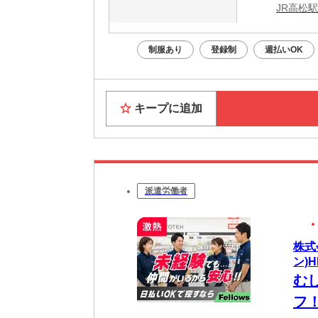
JR高松
制服あり
登録制
週払いOK
キープに追加
派遣労働者
株式
ン)H
む
フ