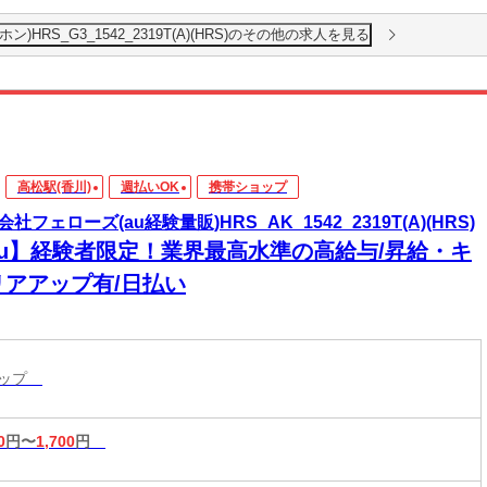
RS_G3_1542_2319T(A)(HRS)のその他の求人を見る
高松駅(香川)
週払いOK
携帯ショップ
社フェローズ(au経験量販)HRS_AK_1542_2319T(A)(HRS)
au】経験者限定！業界最高水準の高給与/昇給・キ
リアアップ有/日払い
ョップ
0
円〜
1,700
円