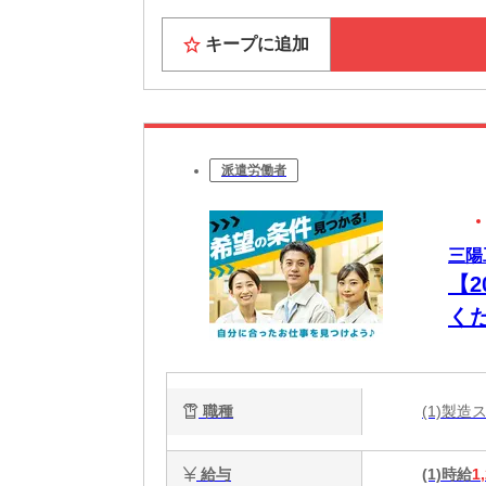
★全国ど
大阪ま
キープに追加
お近く
★すぐに
家具家電
Wi-F
派遣労働者
★休日も
大阪の
観光・
三陽
6月には
【
大阪で「
く
ど
職種
(1)製造
給与
(1)時給
1