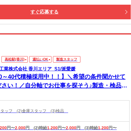
こからでも応募OK！
での交通費は【0円】
すぐ応募する
までお迎えに行きますよ！
住める【寮完備】
つき・ご飯も３食付いて快適♪
iもあり！カバンひとつで入居OK！
楽しめる好立地
中心地までスグ！
高松駅(香川)
週払いOK
製造スタッフ
グルメ・ショッピングも満喫できます。
工業株式会社 香川エリア_S1/派愛媛
新しい寮もOPENしました！
20～40代積極採用中！！】＼希望の条件聞かせて
働く・暮らす・楽しむ」全部叶います！
ださい！／自分軸でお仕事を探そう♪製造・検品な
多数ご用意！わがままに応えます★
スタッフ (2)倉庫スタッフ (3)検品
,200
円〜
2,000
円
(2)時給
1,200
円〜
2,000
円
(3)時給
1,200
円〜