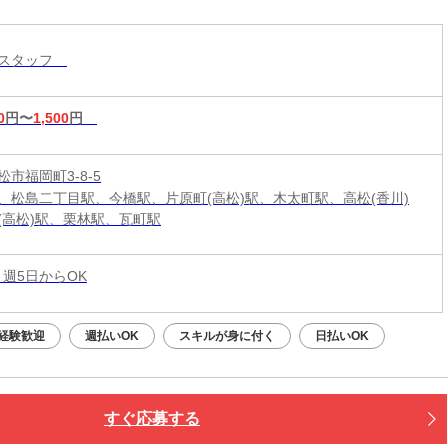
！！
売スタッフ
0
円〜
1,500
円
市福岡町3-8-5
、松島二丁目駅、今橋駅、片原町(高松)駅、木太町駅、高松(香川)
(高松)駅、栗林駅、瓦町駅
 週5日からOK
経験歓迎
週払いOK
スキルが身に付く
日払いOK
すぐ応募する