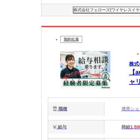
株式会社フェローズ(ワイヤレスイヤホン)H
契約社員
株式会
【
ャ
職種
携帯シ
給与
時給
1,50