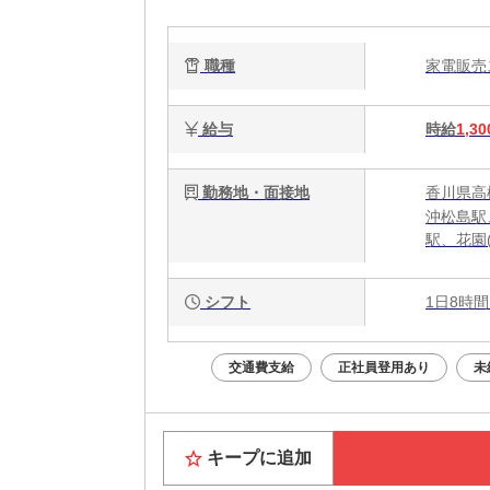
ら
職種
家電販
給与
時給
1,30
勤務地・面接地
香川県高松
沖松島駅
駅、花園
シフト
1日8時間
交通費支給
正社員登用あり
未
キープに追加