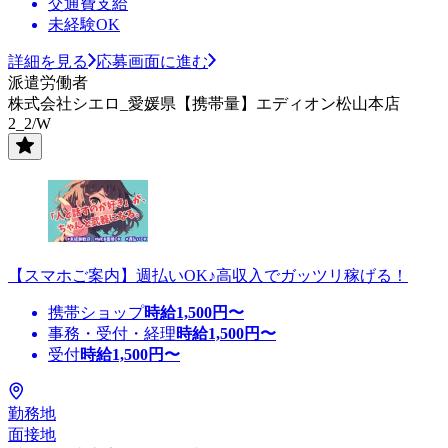
交通費支給
未経験OK
詳細を見る
応募画面に進む
派遣労働者
株式会社シエロ_愛媛県【携帯量】エディオン松山本店
2_2/W
【スマホご案内】週払いOK♪高収入でガッツリ稼げる！
携帯ショップ
時給
1,500
円〜
事務・受付・経理
時給
1,500
円〜
受付
時給
1,500
円〜
勤務地
面接地