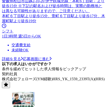
愛媛県松山市山越2-10-20 伊予鉄城北線「本町6丁目駅」より
徒歩15分 ※下記の駅名および徒歩時間は、実際の勤務地と
は異なる可能性がありますので、ご注意ください。
本町６丁目駅より徒歩15分、萱町６丁目駅より徒歩17分、木
屋町駅より徒歩19分
シフト
1日3時間 週5日からOK
交通費支給
未経験OK
詳細を見る
応募画面に進む
以下の求人はいかがですか？
条件を緩めてヒットした求人情報をピックアップ
契約社員
株式会社フェローズ(YM経験)HRS_YK_1559_2339T(A)(HRS)