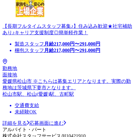
【長期フルタイムスタッフ募集♪】住み込み歓迎★社宅補助
あり♪キャリア支援制度◎簡単軽作業！
製造スタッフ
月給
217,000
円〜
291,000
円
梱包スタッフ
月給
217,000
円〜
291,000
円
勤務地
面接地
愛媛県松山市 ※こちらは募集エリアとなります。実際の勤
務地は茨城県下妻市となります。
松山市駅、松山(愛媛)駅、古町駅
交通費支給
未経験OK
詳細を見る
応募画面に進む
アルバイト・パート
株式会社スタッフサービス/H10421910