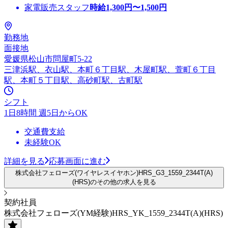
家電販売スタッフ
時給
1,300
円〜
1,500
円
勤務地
面接地
愛媛県松山市問屋町5-22
三津浜駅、衣山駅、本町６丁目駅、木屋町駅、萱町６丁目
駅、本町５丁目駅、高砂町駅、古町駅
シフト
1日8時間 週5日からOK
交通費支給
未経験OK
詳細を見る
応募画面に進む
株式会社フェローズ(ワイヤレスイヤホン)HRS_G3_1559_2344T(A)
(HRS)のその他の求人を見る
契約社員
株式会社フェローズ(YM経験)HRS_YK_1559_2344T(A)(HRS)