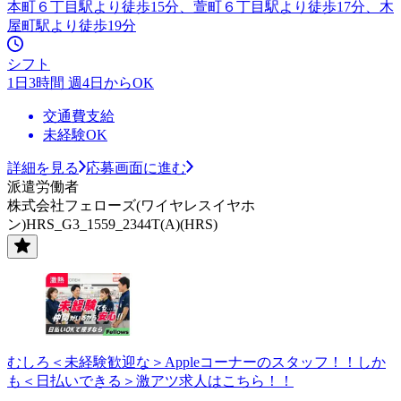
本町６丁目駅より徒歩15分、萱町６丁目駅より徒歩17分、木
屋町駅より徒歩19分
シフト
1日3時間 週4日からOK
交通費支給
未経験OK
詳細を見る
応募画面に進む
派遣労働者
株式会社フェローズ(ワイヤレスイヤホ
ン)HRS_G3_1559_2344T(A)(HRS)
むしろ＜未経験歓迎な＞Appleコーナーのスタッフ！！しか
も＜日払いできる＞激アツ求人はこちら！！