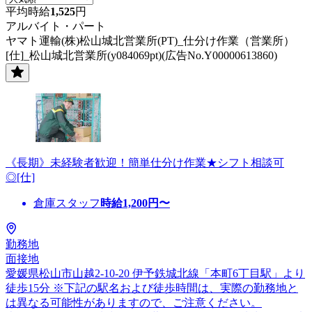
平均時給
1,525
円
アルバイト・パート
ヤマト運輸(株)松山城北営業所(PT)_仕分け作業（営業所）
[仕]_松山城北営業所(y084069pt)(広告No.Y00000613860)
《長期》未経験者歓迎！簡単仕分け作業★シフト相談可
◎[仕]
倉庫スタッフ
時給
1,200
円〜
勤務地
面接地
愛媛県松山市山越2-10-20 伊予鉄城北線「本町6丁目駅」より
徒歩15分 ※下記の駅名および徒歩時間は、実際の勤務地と
は異なる可能性がありますので、ご注意ください。