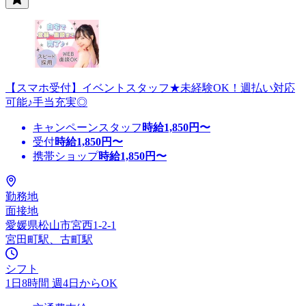
【スマホ受付】イベントスタッフ★未経験OK！週払い対応
可能♪手当充実◎
キャンペーンスタッフ
時給
1,850
円〜
受付
時給
1,850
円〜
携帯ショップ
時給
1,850
円〜
勤務地
面接地
愛媛県松山市宮西1-2-1
宮田町駅、古町駅
シフト
1日8時間 週4日からOK