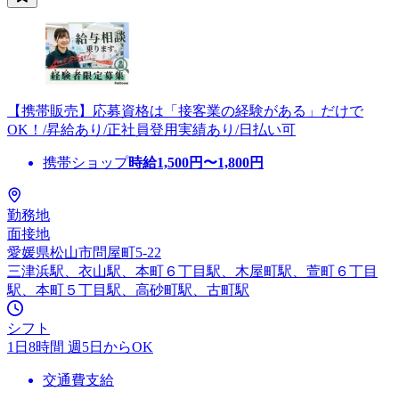
【携帯販売】応募資格は「接客業の経験がある」だけで
OK！/昇給あり/正社員登用実績あり/日払い可
携帯ショップ
時給
1,500
円〜
1,800
円
勤務地
面接地
愛媛県松山市問屋町5-22
三津浜駅、衣山駅、本町６丁目駅、木屋町駅、萱町６丁目
駅、本町５丁目駅、高砂町駅、古町駅
シフト
1日8時間 週5日からOK
交通費支給