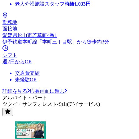
老人介護施設スタッフ
時給
1,033
円
勤務地
面接地
愛媛県松山市若草町4番1
伊予鉄道本町線「本町三丁目駅」から徒歩約3分
シフト
週2日からOK
交通費支給
未経験OK
詳細を見る
応募画面に進む
アルバイト・パート
ツクイ・サンフォレスト松山(デイサービス)