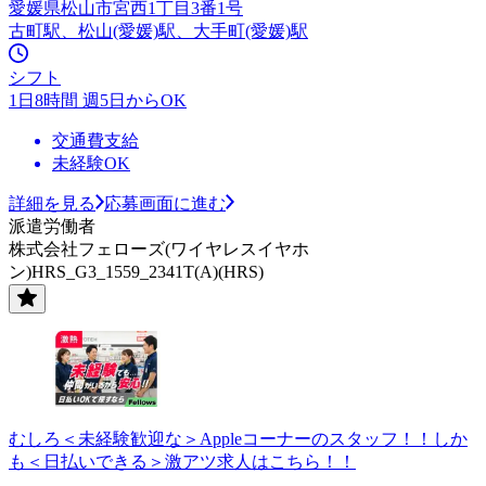
愛媛県松山市宮西1丁目3番1号
古町駅、松山(愛媛)駅、大手町(愛媛)駅
シフト
1日8時間 週5日からOK
交通費支給
未経験OK
詳細を見る
応募画面に進む
派遣労働者
株式会社フェローズ(ワイヤレスイヤホ
ン)HRS_G3_1559_2341T(A)(HRS)
むしろ＜未経験歓迎な＞Appleコーナーのスタッフ！！しか
も＜日払いできる＞激アツ求人はこちら！！