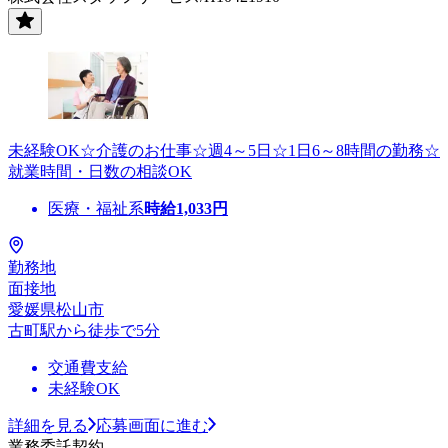
未経験OK☆介護のお仕事☆週4～5日☆1日6～8時間の勤務☆
就業時間・日数の相談OK
医療・福祉系
時給
1,033
円
勤務地
面接地
愛媛県松山市
古町駅から徒歩で5分
交通費支給
未経験OK
詳細を見る
応募画面に進む
業務委託契約