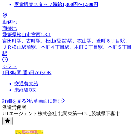
家電販売スタッフ
時給
1,300
円〜
1,500
円
勤務地
面接地
愛媛県松山市宮西1-3-1
宮田町駅、古町駅、松山(愛媛)駅、衣山駅、萱町６丁目駅、
ＪＲ松山駅前駅、本町４丁目駅、本町３丁目駅、本町５丁目
駅
シフト
1日8時間 週5日からOK
交通費支給
未経験OK
詳細を見る
応募画面に進む
派遣労働者
UTエージェント株式会社 北関東第一CU_茨城県下妻市