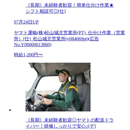
《長期》未経験者歓迎！簡単仕分け作業★
シフト相談可◎[仕]
07月24日UP
ヤマト運輸(株)松山城北営業所(PT)_仕分け作業（営業
所）[仕]_松山城北営業所(y084069pt)(広告
No.Y00000613860)
時給1,200円〜
《長期》未経験者歓迎◎ヤマトの配送ドラ
イバー！研修しっかりで安心♪[デ]