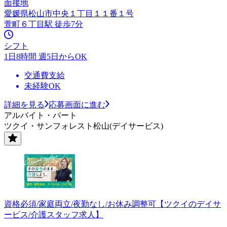
面接地
愛媛県松山市中央１丁目１１番１号
萱町６丁目駅 徒歩7分
シフト
1日8時間 週5日からOK
交通費支給
未経験OK
詳細を見る
応募画面に進む
アルバイト・パート
ツクイ・サンフォレスト松山(デイサービス)
資格必須/家庭両立/夜勤なし/お休み調整可【ツクイのデイサ
ービス/介護スタッフ求人】