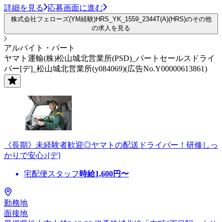
詳細を見る
応募画面に進む
株式会社フェローズ(YM経験)HRS_YK_1559_2344T(A)(HRS)のその他
の求人を見る
アルバイト・パート
ヤマト運輸(株)松山城北営業所(PSD)_パートセールスドライ
バー[デ]_松山城北営業所(y084069)(広告No.Y00000613861)
《長期》未経験者歓迎◎ヤマトの配送ドライバー！研修しっ
かりで安心♪[デ]
宅配便スタッフ
時給
1,600
円〜
勤務地
面接地