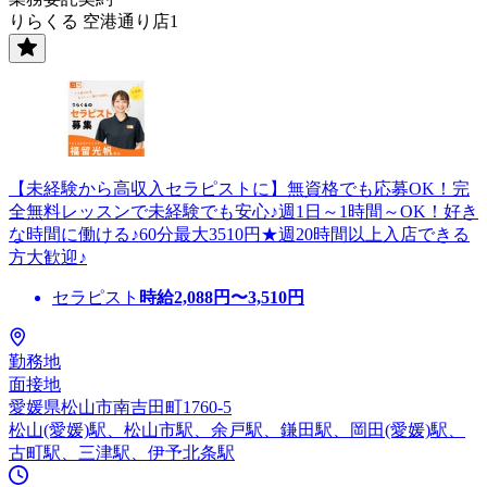
りらくる 空港通り店1
【未経験から高収入セラピストに】無資格でも応募OK！完
全無料レッスンで未経験でも安心♪週1日～1時間～OK！好き
な時間に働ける♪60分最大3510円★週20時間以上入店できる
方大歓迎♪
セラピスト
時給
2,088
円〜
3,510
円
勤務地
面接地
愛媛県松山市南吉田町1760-5
松山(愛媛)駅、松山市駅、余戸駅、鎌田駅、岡田(愛媛)駅、
古町駅、三津駅、伊予北条駅