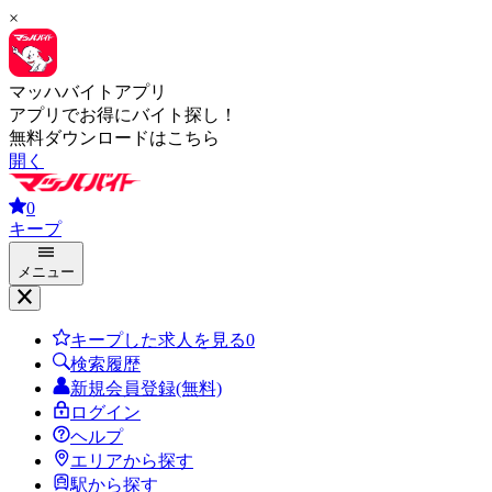
×
マッハバイトアプリ
アプリでお得にバイト探し！
無料ダウンロードはこちら
開く
0
キープ
メニュー
キープした求人を見る
0
検索履歴
新規会員登録(無料)
ログイン
ヘルプ
エリアから探す
駅から探す