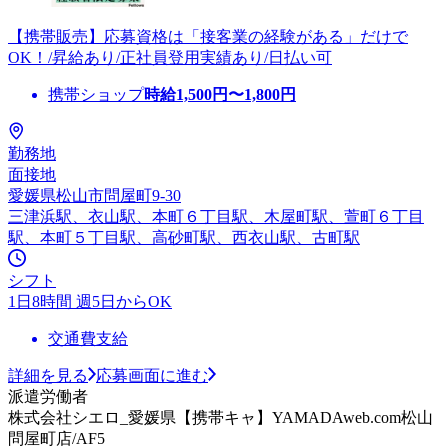
【携帯販売】応募資格は「接客業の経験がある」だけで
OK！/昇給あり/正社員登用実績あり/日払い可
携帯ショップ
時給
1,500
円〜
1,800
円
勤務地
面接地
愛媛県松山市問屋町9-30
三津浜駅、衣山駅、本町６丁目駅、木屋町駅、萱町６丁目
駅、本町５丁目駅、高砂町駅、西衣山駅、古町駅
シフト
1日8時間 週5日からOK
交通費支給
詳細を見る
応募画面に進む
派遣労働者
株式会社シエロ_愛媛県【携帯キャ】YAMADAweb.com松山
問屋町店/AF5