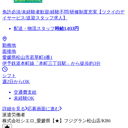
免許必須/未経験者歓迎/経験不問/研修制度充実【ツクイのデ
イサービス/送迎スタッフ求人】
配送・物流スタッフ
時給
1,033
円
勤務地
面接地
愛媛県松山市若草町4番1
伊予鉄道本町線「本町三丁目駅」から徒歩約3分
シフト
週2日からOK
交通費支給
未経験OK
詳細を見る
応募画面に進む
派遣労働者
株式会社シエロ_愛媛県【★】フジグラン松山店/KB6