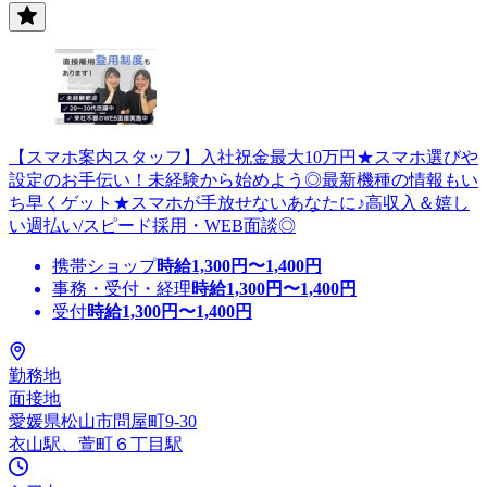
【スマホ案内スタッフ】入社祝金最大10万円★スマホ選びや
設定のお手伝い！未経験から始めよう◎最新機種の情報もい
ち早くゲット★スマホが手放せないあなたに♪高収入＆嬉し
い週払い/スピード採用・WEB面談◎
携帯ショップ
時給
1,300
円〜
1,400
円
事務・受付・経理
時給
1,300
円〜
1,400
円
受付
時給
1,300
円〜
1,400
円
勤務地
面接地
愛媛県松山市問屋町9-30
衣山駅、萱町６丁目駅