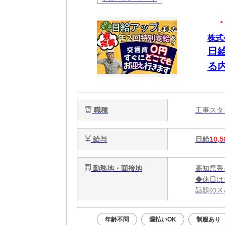
株式
日
る
タ
に
職種
工事ス
給与
日給
10,5
勤務地・面接地
高知県香
◆休日は
話題のス
大阪グル
年齢不問
週払いOK
制服あり
＼大阪で