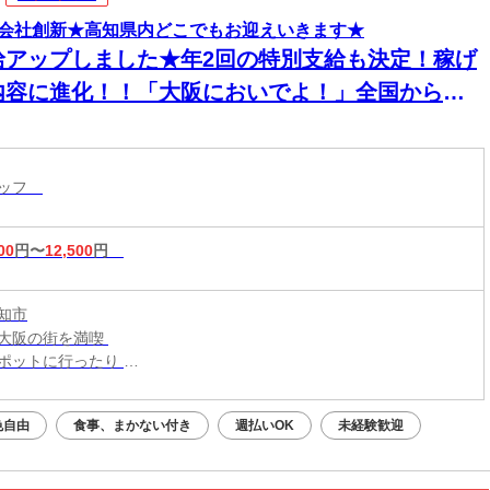
会社創新★高知県内どこでもお迎えいきます★
給アップしました★年2回の特別支給も決定！稼げ
内容に進化！！「大阪においでよ！」全国からス
ッフが集まってます！【現場での簡単作業】スグ
住める個室寮でご飯3食付き！男性活躍中！
タッフ
00
円〜
12,500
円
知市
大阪の街を満喫
ポットに行ったり
メの食べ歩きなども◎
色自由
食事、まかない付き
週払いOK
未経験歓迎
新生活はじめよう！／
大阪・関西一円
こからでも応募OK！