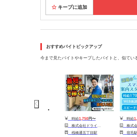
大阪ま
キープに追加
お近く
★すぐに
家具家電
Wi-F
おすすめバイトピックアップ
★休日も
大阪の
今まで見たバイトやキープしたバイトと、似てい
観光・
6月には
大阪で「
時給
1,750
円〜
時給
1
株式会社ドライブトライブ/DR:KW005-02-MH
株式会社シエロ_高知県【★】
桟橋通五丁目駅
宿毛駅