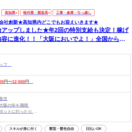
高知県
軽作業・製造系
工事・倉庫・引っ越し
会社創新★高知県内どこでもお迎えいきます★
給アップしました★年2回の特別支給も決定！稼げ
内容に進化！！「大阪においでよ！」全国からス
ッフが集まってます！【現場での簡単作業】スグ
住める個室寮でご飯3食付き！男性活躍中！
タッフ
00
円〜
12,500
円
美市
大阪の街を満喫
ポットに行ったり
メの食べ歩きなども◎
スキルが身に付く
髪型・髪色自由
日払いOK
新生活はじめよう！／