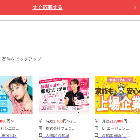
での交通費は【0円】
すぐ応募する
までお迎えに行きますよ！
住める【寮完備】
つき・ご飯も３食付いて快適♪
iもあり！カバンひとつで入居OK！
楽しめる好立地
中心地までスグ！
る案件をピックアップ
グルメ・ショッピングも満喫できます。
新しい寮もOPENしました！
働く・暮らす・楽しむ」全部叶います！
,850
円〜
時給
1,700
円〜
2,000
円
月給
217,000
円〜
291,
フジ宿毛店の携帯ショップ/KB6
株式会社フェローズ(Rショップ経験)FUK_RK_1579_2737S(A)(FUK)
UTエージェント株式会社 北関東第一CU_茨城県下妻市
 東宿毛駅
入明駅 高知城前駅 大橋通駅 県庁前(高知)駅 堀詰駅 グランド通駅 高知駅 蓮池町通駅 はりまや橋駅
高知駅 朝倉(ＪＲ)駅 旭(高知)駅