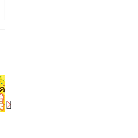
000
円
時給
1,300
円〜
1,500
円
時給
1,800
円〜
2,000
円
日給
株式会社フェローズ(ワイヤレスイヤホン)HRS_G3_1579_2364T(A)(HRS)
株式会社シエロ_高知県【携帯キャ】楽天モバイル高知高須店/AF5
株式会社創新★高知県
堀詰駅 蓮池町通駅 高知橋駅 はりまや橋駅 大橋通駅 高知駅 入明駅 円行寺口駅
新木(高知)駅 東新木駅
高知駅 後免駅