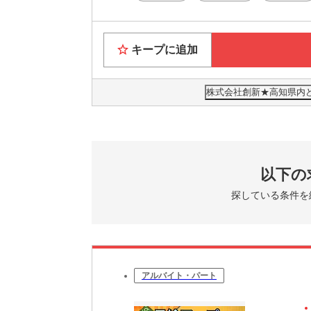
勤務地：
★全国ど
大阪ま
キープに追加
お近く
★すぐに
株式会社創新★高知県内
家具家電
Wi-F
★休日も
大阪の
観光・
以下の
探している条件を
6月には
大阪で「
アルバイト・パート