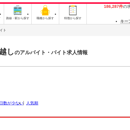
186,287件
の
す
路線・駅から探す
職種から探す
特徴から探す
キー
イト
越し
のアルバイト・バイト求人情報
日数が少ない
人気順