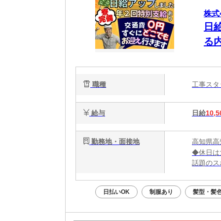
株式
日
る
タ
に
職種
工事ス
給与
日給
10,5
勤務地・面接地
高知県高
◆休日は
話題のス
大阪グル
日払いOK
制服あり
髪型・髪
＼大阪で
勤務地：
★全国ど