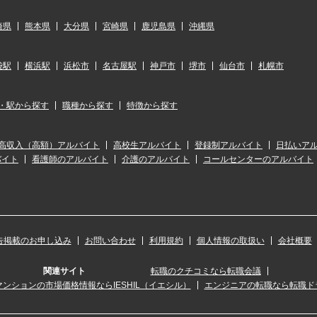
崎県
熊本県
大分県
宮崎県
鹿児島県
沖縄県
袋駅
横浜駅
浜松市
名古屋駅
神戸市
堺市
仙台市
札幌市
・駅から探す
職種から探す
特徴から探す
高収入（高額）アルバイト
高校生アルバイト
登録制アルバイト
日払いア
バイト
看護師のアルバイト
介護のアルバイト
コールセンターのアルバイト
告掲載のお申し込み
お問い合わせ
利用規約
個人情報の取扱い
会社概要
関連サイト
転職のクチコミなら転職会議
ンションの市場価格情報ならIESHIL（イエシル）
エンジニアの転職なら転職ド