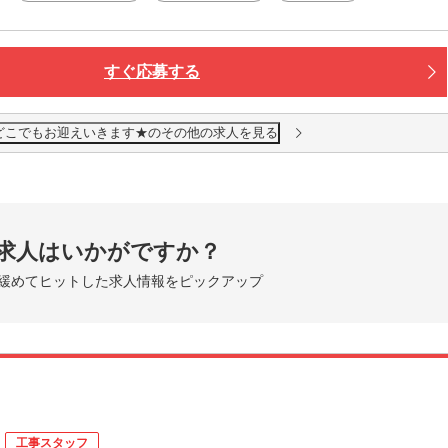
大阪・関西一円
こからでも応募OK！
での交通費は【0円】
すぐ応募する
までお迎えに行きますよ！
住める【寮完備】
どこでもお迎えいきます★のその他の求人を見る
つき・ご飯も３食付いて快適♪
iもあり！カバンひとつで入居OK！
楽しめる好立地
中心地までスグ！
グルメ・ショッピングも満喫できます。
求人はいかがですか？
緩めてヒットした求人情報をピックアップ
新しい寮もOPENしました！
働く・暮らす・楽しむ」全部叶います！
工事スタッフ