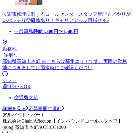
＼家電修理に関するコールセンタースタッフ管理☆／やりが
いバッチリ◎研修あり！キャリアアップ目指せる♪
一般事務
時給
1,300
円〜
1,500
円
勤務地
面接地
高知県高知市本町 ※こちらは募集エリアです。実際の勤務
地につきましては面接時にご確認ください
シフト
週5日からOK
交通費支給
詳細を見る
応募画面に進む
アルバイト・パート
株式会社Chain Affection【インバウンドコールスタッフ】
(90)@高知市本町/KCHCC1000