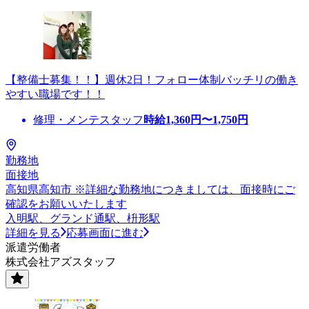
【整備士募集！！】週休2日！フォロー体制バッチリの働き
やすい職場です！！
修理・メンテスタッフ
時給
1,360
円〜
1,750
円
勤務地
面接地
高知県高知市 ※詳細な勤務地につきましては、面接時にご
確認をお願いいたします
入明駅、グランド通駅、枡形駅
詳細を見る
応募画面に進む
派遣労働者
株式会社アズスタッフ