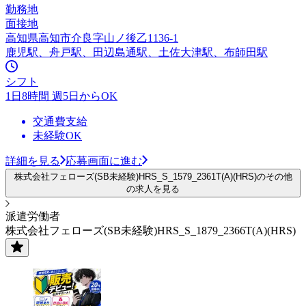
勤務地
面接地
高知県高知市介良字山ノ後乙1136-1
鹿児駅、舟戸駅、田辺島通駅、土佐大津駅、布師田駅
シフト
1日8時間 週5日からOK
交通費支給
未経験OK
詳細を見る
応募画面に進む
株式会社フェローズ(SB未経験)HRS_S_1579_2361T(A)(HRS)のその他
の求人を見る
派遣労働者
株式会社フェローズ(SB未経験)HRS_S_1879_2366T(A)(HRS)