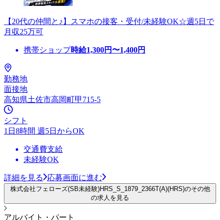
【20代の仲間と♪】スマホの接客・受付/未経験OK☆週5日で
月収25万可
携帯ショップ
時給
1,300
円〜
1,400
円
勤務地
面接地
高知県土佐市高岡町甲715-5
シフト
1日8時間 週5日からOK
交通費支給
未経験OK
詳細を見る
応募画面に進む
株式会社フェローズ(SB未経験)HRS_S_1879_2366T(A)(HRS)のその他
の求人を見る
アルバイト・パート