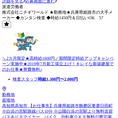
詳細を見る
応募画面に進む
派遣労働者
株式会社ニチギワールド ★勤務地★兵庫県姫路市の大手メ
ーカー ◆カンタン検査 ◆時給1450円＆日払いOK 57
＼2カ月限定★高時給1600円／期間限定時給アップキャンペ
ーン実施中★2019年7月新工場立上げ！キレイな新築建屋で
のお仕事★寮費無料♪
検査スタッフ
時給
1,300
円〜
2,000
円
勤務地
面接地
高知県高知市 【お仕事先】兵庫県姫路市飾磨区妻鹿日田町
※白浜の宮駅路線バス10分 ※山陽白浜の宮駅より無料送迎
バスあり※マイカー、バイク、自転車ＯＫ※無料の寮完備。