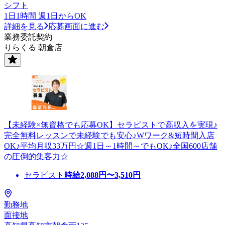
シフト
1日1時間 週1日からOK
詳細を見る
応募画面に進む
業務委託契約
りらくる 朝倉店
【未経験×無資格でも応募OK】セラピストで高収入を実現♪
完全無料レッスンで未経験でも安心♪Wワーク&短時間入店
OK♪平均月収33万円☆週1日～1時間～でもOK♪全国600店舗
の圧倒的集客力☆
セラピスト
時給
2,088
円〜
3,510
円
勤務地
面接地