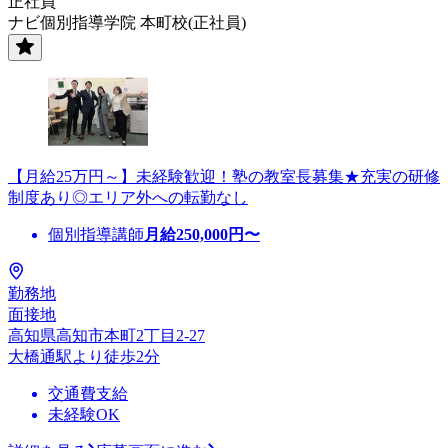
正社員
ナビ個別指導学院 本町校(正社員)
【月給25万円～】未経験歓迎！塾の教室長募集★充実の研修
制度あり◎エリア外への転勤なし
個別指導講師
月給
250,000
円〜
勤務地
面接地
高知県高知市本町2丁目2‐27
大橋通駅より徒歩2分
交通費支給
未経験OK