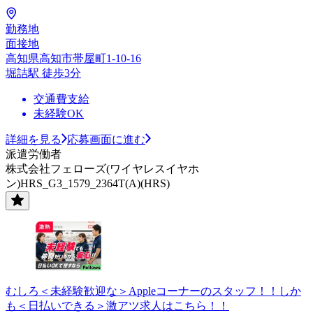
勤務地
面接地
高知県高知市帯屋町1-10-16
堀詰駅 徒歩3分
交通費支給
未経験OK
詳細を見る
応募画面に進む
派遣労働者
株式会社フェローズ(ワイヤレスイヤホ
ン)HRS_G3_1579_2364T(A)(HRS)
むしろ＜未経験歓迎な＞Appleコーナーのスタッフ！！しか
も＜日払いできる＞激アツ求人はこちら！！