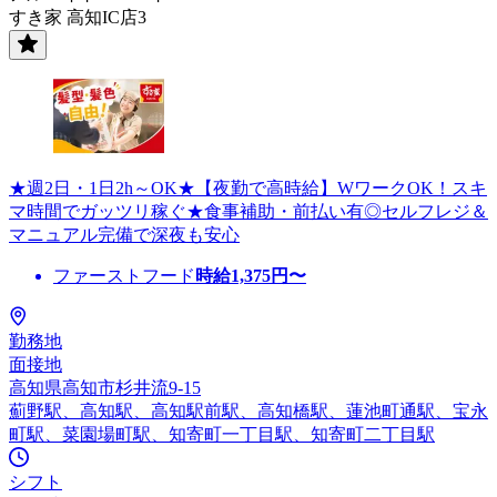
すき家 高知IC店3
★週2日・1日2h～OK★【夜勤で高時給】WワークOK！スキ
マ時間でガッツリ稼ぐ★食事補助・前払い有◎セルフレジ＆
マニュアル完備で深夜も安心
ファーストフード
時給
1,375
円〜
勤務地
面接地
高知県高知市杉井流9-15
薊野駅、高知駅、高知駅前駅、高知橋駅、蓮池町通駅、宝永
町駅、菜園場町駅、知寄町一丁目駅、知寄町二丁目駅
シフト