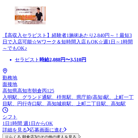
【高収入セラピスト】経験者1施術あたり2,840円～！最短3
日で入店可能☆Wワーク＆短時間入店もOK☆週1日～1時間
～でもOK♪
セラピスト
時給
2,088
円〜
3,510
円
勤務地
面接地
高知県高知市朝倉丙125
入明駅、グランド通駅、枡形駅、県庁前(高知)駅、上町一丁
目駅、円行寺口駅、高知城前駅、上町二丁目駅、高知駅
シフト
1日1時間 週1日からOK
詳細を見る
応募画面に進む
りらくる 朝倉店3のその他の求人を見る