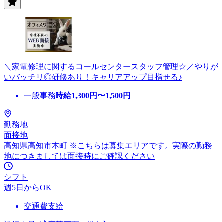
＼家電修理に関するコールセンタースタッフ管理☆／やりが
いバッチリ◎研修あり！キャリアアップ目指せる♪
一般事務
時給
1,300
円〜
1,500
円
勤務地
面接地
高知県高知市本町 ※こちらは募集エリアです。実際の勤務
地につきましては面接時にご確認ください
シフト
週5日からOK
交通費支給