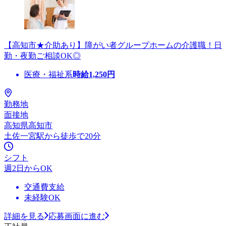
【高知市★介助あり】障がい者グループホームの介護職！日
勤・夜勤ご相談OK◎
医療・福祉系
時給
1,250
円
勤務地
面接地
高知県高知市
土佐一宮駅から徒歩で20分
シフト
週2日からOK
交通費支給
未経験OK
詳細を見る
応募画面に進む