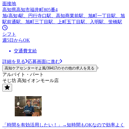
面接地
高知県高知市福井町805番4
旭(高知)駅、円行寺口駅、高知商業前駅、旭町一丁目駅、旭
駅前通駅、旭町三丁目駅、上町五丁目駅、入明駅、蛍橋駅
シフト
週5日からOK
交通費支給
詳細を見る
応募画面に進む
高知ケアセンターそよ風/39417のその他の求人を見る
アルバイト・パート
そじ坊 高知イオンモール店
「時間を有効活用したい！」→短時間もOKなので効率よく