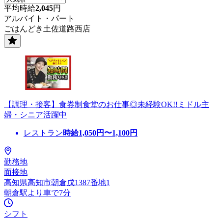
平均時給
2,045
円
アルバイト・パート
ごはんどき土佐道路西店
【調理・接客】食券制食堂のお仕事◎未経験OK!!ミドル主
婦・シニア活躍中
レストラン
時給
1,050
円〜
1,100
円
勤務地
面接地
高知県高知市朝倉戊1387番地1
朝倉駅より車で7分
シフト