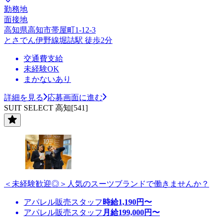
勤務地
面接地
高知県高知市帯屋町1-12-3
とさでん伊野線堀詰駅 徒歩2分
交通費支給
未経験OK
まかないあり
詳細を見る
応募画面に進む
SUIT SELECT 高知[541]
＜未経験歓迎◎＞人気のスーツブランドで働きませんか？
アパレル販売スタッフ
時給
1,190
円〜
アパレル販売スタッフ
月給
199,000
円〜