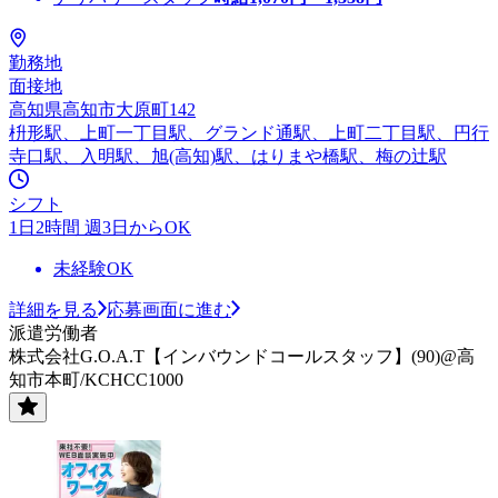
勤務地
面接地
高知県高知市大原町142
枡形駅、上町一丁目駅、グランド通駅、上町二丁目駅、円行
寺口駅、入明駅、旭(高知)駅、はりまや橋駅、梅の辻駅
シフト
1日2時間 週3日からOK
未経験OK
詳細を見る
応募画面に進む
派遣労働者
株式会社G.O.A.T【インバウンドコールスタッフ】(90)@高
知市本町/KCHCC1000