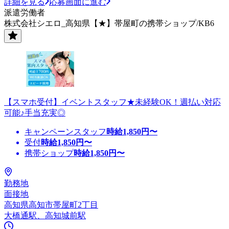
詳細を見る
応募画面に進む
派遣労働者
株式会社シエロ_高知県【★】帯屋町の携帯ショップ/KB6
【スマホ受付】イベントスタッフ★未経験OK！週払い対応
可能♪手当充実◎
キャンペーンスタッフ
時給
1,850
円〜
受付
時給
1,850
円〜
携帯ショップ
時給
1,850
円〜
勤務地
面接地
高知県高知市帯屋町2丁目
大橋通駅、高知城前駅