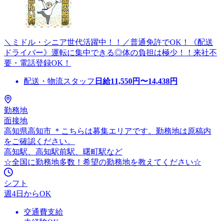
＼ミドル・シニア世代活躍中！！／普通免許でOK！《配送
ドライバー》運転に集中できる◎体の負担は極少！！来社不
要・電話登録OK！
配送・物流スタッフ
日給
11,550
円〜
14,438
円
勤務地
面接地
高知県高知市 ＊こちらは募集エリアです。勤務地は原稿内
をご確認ください。
高知駅、高知駅前駅、曙町駅など
☆全国に勤務地多数！希望の勤務地を教えてください☆
シフト
週4日からOK
交通費支給