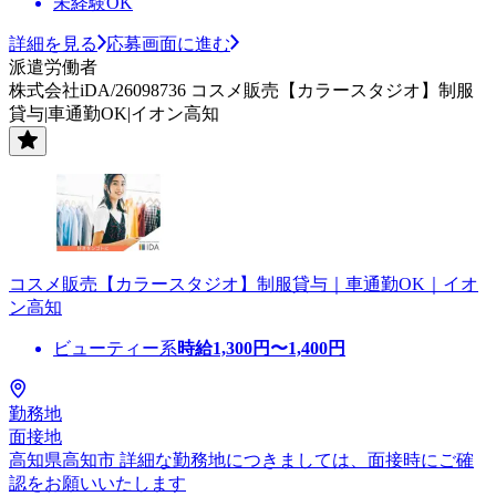
未経験OK
詳細を見る
応募画面に進む
派遣労働者
株式会社iDA/26098736 コスメ販売【カラースタジオ】制服
貸与|車通勤OK|イオン高知
コスメ販売【カラースタジオ】制服貸与｜車通勤OK｜イオ
ン高知
ビューティー系
時給
1,300
円〜
1,400
円
勤務地
面接地
高知県高知市 詳細な勤務地につきましては、面接時にご確
認をお願いいたします