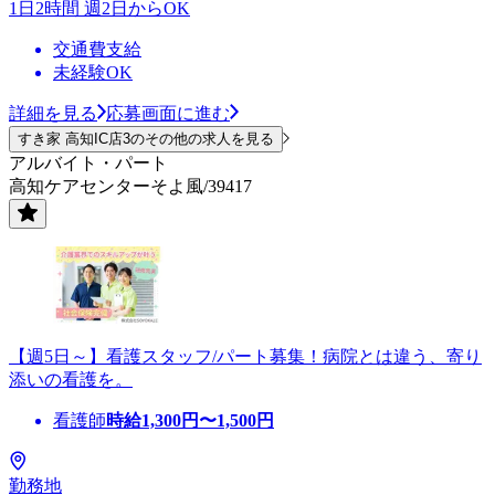
1日2時間 週2日からOK
交通費支給
未経験OK
詳細を見る
応募画面に進む
すき家 高知IC店3のその他の求人を見る
アルバイト・パート
高知ケアセンターそよ風/39417
【週5日～】看護スタッフ/パート募集！病院とは違う、寄り
添いの看護を。
看護師
時給
1,300
円〜
1,500
円
勤務地