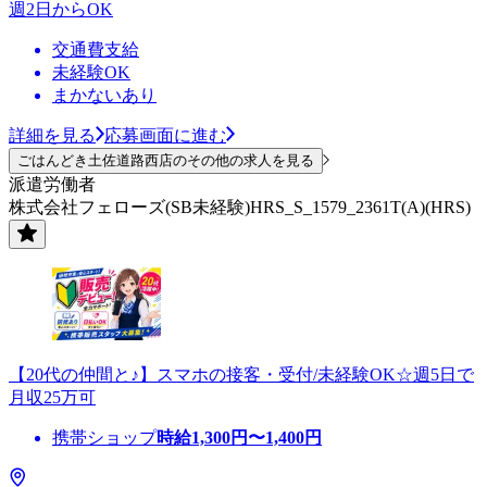
週2日からOK
交通費支給
未経験OK
まかないあり
詳細を見る
応募画面に進む
ごはんどき土佐道路西店のその他の求人を見る
派遣労働者
株式会社フェローズ(SB未経験)HRS_S_1579_2361T(A)(HRS)
【20代の仲間と♪】スマホの接客・受付/未経験OK☆週5日で
月収25万可
携帯ショップ
時給
1,300
円〜
1,400
円