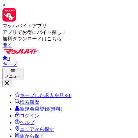
×
マッハバイトアプリ
アプリでお得にバイト探し！
無料ダウンロードはこちら
開く
0
キープ
メニュー
キープした求人を見る
0
検索履歴
新規会員登録(無料)
ログイン
ヘルプ
エリアから探す
駅から探す