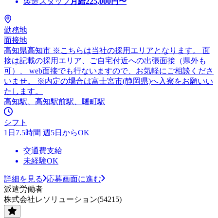
製造スタッフ
月給
225,000
円〜
勤務地
面接地
高知県高知市 ※こちらは当社の採用エリアとなります。 面
接は記載の採用エリア、ご自宅付近への出張面接（県外も
可）、 web面接でも行ないますので、お気軽にご相談くださ
いませ。 ※内定の場合は富士宮市(静岡県)へ入寮をお願いい
たします。
高知駅、高知駅前駅、曙町駅
シフト
1日7.5時間 週5日からOK
交通費支給
未経験OK
詳細を見る
応募画面に進む
派遣労働者
株式会社レソリューション(54215)