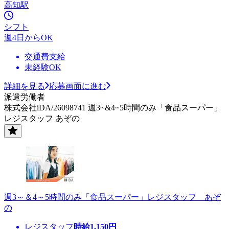
高知駅
シフト
週4日からOK
交通費支給
未経験OK
詳細を見る
応募画面に進む
派遣労働者
株式会社iDA/26098741 週3~&4~5時間のみ「食品スーパー」
レジスタッフ あぞの
週3～＆4～5時間のみ「食品スーパー」レジスタッフ あぞ
の
レジスタッフ
時給
1,150
円