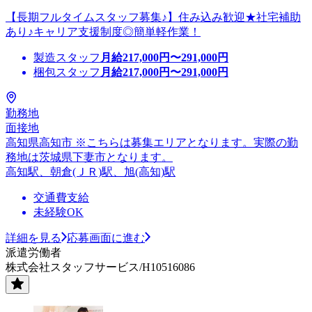
【長期フルタイムスタッフ募集♪】住み込み歓迎★社宅補助
あり♪キャリア支援制度◎簡単軽作業！
製造スタッフ
月給
217,000
円〜
291,000
円
梱包スタッフ
月給
217,000
円〜
291,000
円
勤務地
面接地
高知県高知市 ※こちらは募集エリアとなります。実際の勤
務地は茨城県下妻市となります。
高知駅、朝倉(ＪＲ)駅、旭(高知)駅
交通費支給
未経験OK
詳細を見る
応募画面に進む
派遣労働者
株式会社スタッフサービス/H10516086