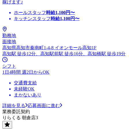
稼げます♪
ホールスタッフ
時給
1,100
円〜
キッチンスタッフ
時給
1,100
円〜
勤務地
面接地
高知県高知市秦南町1-4-8 イオンモール高知1F
高知駅 徒歩12分、高知駅前駅 徒歩16分、高知橋駅 徒歩19分
シフト
1日4時間 週2日からOK
交通費支給
未経験OK
まかないあり
詳細を見る
応募画面に進む
業務委託契約
りらくる 朝倉店3