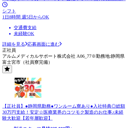
シフト
1日8時間 週5日からOK
交通費支給
未経験OK
詳細を見る
応募画面に進む
正社員
アルムメディカルサポート株式会社 A06_77※勤務地:静岡県
富士宮市（社員寮完備）
【正社員】●静岡県勤務●ワンルーム寮あり●入社特典◎総額
30万円支給！安定☆医療業界のコツモク製造のお仕事♪未経
験大歓迎【若年層歓迎】