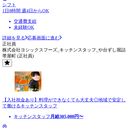
シフト
1日8時間 週4日からOK
交通費支給
未経験OK
詳細を見る
応募画面に進む
正社員
株式会社ヨシックスフーズ_キッチンスタッフ_や台ずし堀詰
帯屋町 (正社員)
【入社祝金あり】料理ができなくても大丈夫◎地域で安定し
て働けるキッチンスタッフ
キッチンスタッフ
月給
305,000
円〜