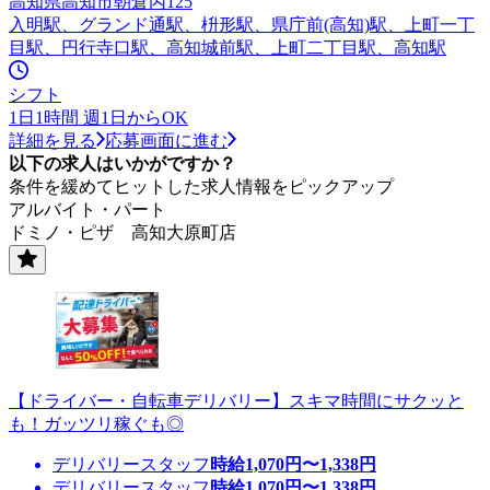
高知県高知市朝倉丙125
入明駅、グランド通駅、枡形駅、県庁前(高知)駅、上町一丁
目駅、円行寺口駅、高知城前駅、上町二丁目駅、高知駅
シフト
1日1時間 週1日からOK
詳細を見る
応募画面に進む
以下の求人はいかがですか？
条件を緩めてヒットした求人情報をピックアップ
アルバイト・パート
ドミノ・ピザ 高知大原町店
【ドライバー・自転車デリバリー】スキマ時間にサクッと
も！ガッツリ稼ぐも◎
デリバリースタッフ
時給
1,070
円〜
1,338
円
デリバリースタッフ
時給
1,070
円〜
1,338
円