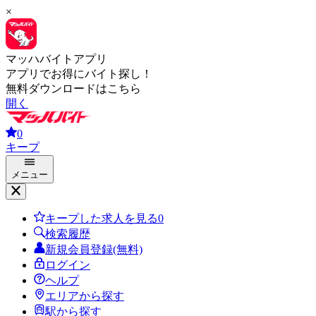
×
マッハバイトアプリ
アプリでお得にバイト探し！
無料ダウンロードはこちら
開く
0
キープ
メニュー
キープした求人を見る
0
検索履歴
新規会員登録(無料)
ログイン
ヘルプ
エリアから探す
駅から探す