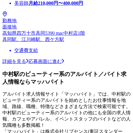
美容師
月給
210,000
円〜
400,000
円
勤務地
面接地
高知県四万十市具同5390 mac中村店1階
具同駅、江川崎駅、西ケ方駅
交通費支給
詳細を見る
応募画面に進む
中村駅のビューティー系のアルバイト／バイト求
人情報ならマッハバイト
アルバイト求人情報サイト「マッハバイト」では、中村駅の
ビューティー系のアルバイトを始めとしたお仕事情報を地
域、路線、職種、特徴などさまざまな方法で検索可能です。
中村駅のビューティー系のアルバイトの他にも全国の求人情
報、カフェやアパレル、イベントスタッフのバイトなどの人
気職種も多数掲載！
「マッハバイト」は株式会社リブセンス(東証スタンダー