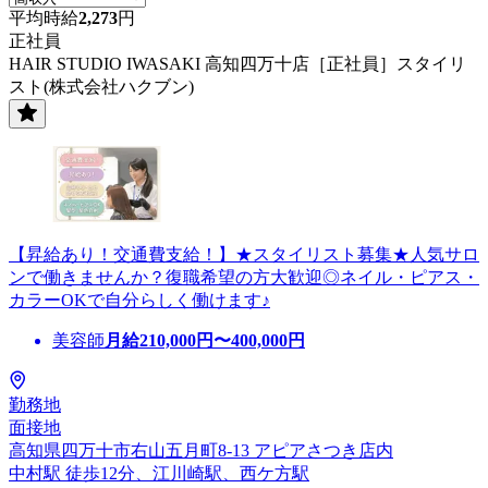
平均時給
2,273
円
正社員
HAIR STUDIO IWASAKI 高知四万十店［正社員］スタイリ
スト(株式会社ハクブン)
【昇給あり！交通費支給！】★スタイリスト募集★人気サロ
ンで働きませんか？復職希望の方大歓迎◎ネイル・ピアス・
カラーOKで自分らしく働けます♪
美容師
月給
210,000
円〜
400,000
円
勤務地
面接地
高知県四万十市右山五月町8-13 アピアさつき店内
中村駅 徒歩12分、江川崎駅、西ケ方駅