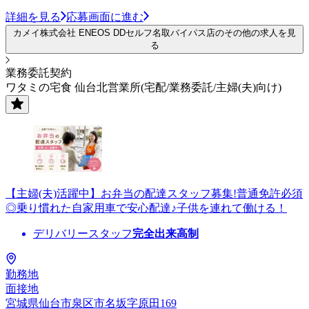
詳細を見る
応募画面に進む
カメイ株式会社 ENEOS DDセルフ名取バイパス店のその他の求人を見
る
業務委託契約
ワタミの宅食 仙台北営業所(宅配/業務委託/主婦(夫)向け)
【主婦(夫)活躍中】お弁当の配達スタッフ募集!普通免許必須
◎乗り慣れた自家用車で安心配達♪子供を連れて働ける！
デリバリースタッフ
完全出来高制
勤務地
面接地
宮城県仙台市泉区市名坂字原田169