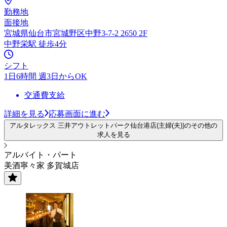
勤務地
面接地
宮城県仙台市宮城野区中野3-7-2 2650 2F
中野栄駅 徒歩4分
シフト
1日6時間 週3日からOK
交通費支給
詳細を見る
応募画面に進む
アルタレックス 三井アウトレットパーク仙台港店(主婦(夫))のその他の
求人を見る
アルバイト・パート
美酒寧々家 多賀城店