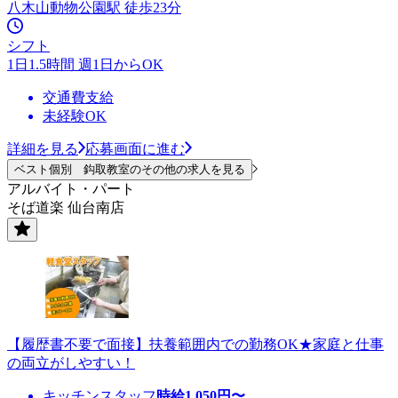
八木山動物公園駅 徒歩23分
シフト
1日1.5時間 週1日からOK
交通費支給
未経験OK
詳細を見る
応募画面に進む
ベスト個別 鈎取教室のその他の求人を見る
アルバイト・パート
そば道楽 仙台南店
【履歴書不要で面接】扶養範囲内での勤務OK★家庭と仕事
の両立がしやすい！
キッチンスタッフ
時給
1,050
円〜