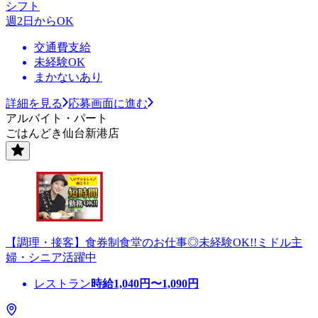
シフト
週2日からOK
交通費支給
未経験OK
まかないあり
詳細を見る
応募画面に進む
アルバイト・パート
ごはんどき仙台新港店
【調理・接客】食券制食堂のお仕事◎未経験OK!!ミドル主
婦・シニア活躍中
レストラン
時給
1,040
円〜
1,090
円