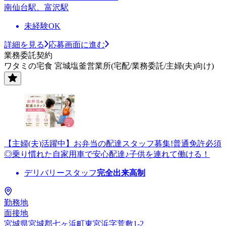
南仙台駅、富沢駅
未経験OK
詳細を見る
応募画面に進む
業務委託契約
ワタミの宅食 宮城塩釜営業所(宅配/業務委託/主婦(夫)向け)
【主婦(夫)活躍中】お弁当の配達スタッフ募集!普通免許必須
◎乗り慣れた自家用車で安心配達♪子供を連れて働ける！
デリバリースタッフ
完全出来高制
勤務地
面接地
宮城県宮城郡七ヶ浜町東宮浜字荒敷1-2