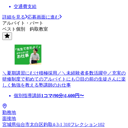
交通費支給
詳細を見る
応募画面に進む
アルバイト・パート
ベスト個別 鈎取教室
＼夏期講習にむけ積極採用／＼未経験者多数活躍中／充実の
研修制度で初めてのアルバイトにも◎目の前の生徒さんに楽
しく勉強を教える塾講師のお仕事
個別指導講師
1コマ(90分)
1,600
円〜
勤務地
面接地
宮城県仙台市太白区鈎取4-3-1 310フレクション102