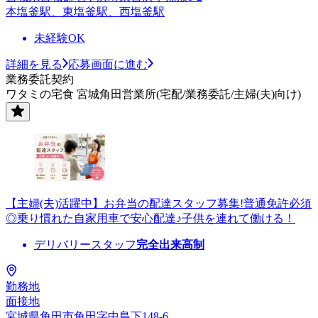
本塩釜駅、東塩釜駅、西塩釜駅
未経験OK
詳細を見る
応募画面に進む
業務委託契約
ワタミの宅食 宮城角田営業所(宅配/業務委託/主婦(夫)向け)
【主婦(夫)活躍中】お弁当の配達スタッフ募集!普通免許必須
◎乗り慣れた自家用車で安心配達♪子供を連れて働ける！
デリバリースタッフ
完全出来高制
勤務地
面接地
宮城県角田市角田字中島下148-6