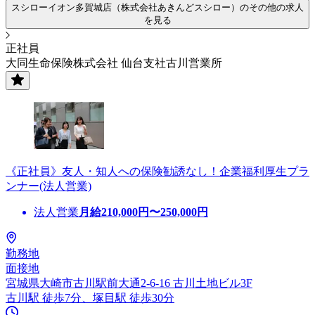
スシローイオン多賀城店（株式会社あきんどスシロー）のその他の求人
を見る
正社員
大同生命保険株式会社 仙台支社古川営業所
《正社員》友人・知人への保険勧誘なし！企業福利厚生プラ
ンナー(法人営業)
法人営業
月給
210,000
円〜
250,000
円
勤務地
面接地
宮城県大崎市古川駅前大通2-6-16 古川土地ビル3F
古川駅 徒歩7分、塚目駅 徒歩30分