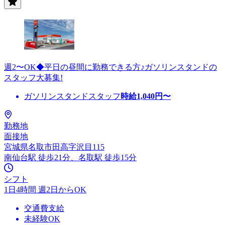
週2〜OK◆平日の昼間に勤務できる方♪ガソリンスタンドの
スタッフ大募集!
ガソリンスタンドスタッフ
時給
1,040
円〜
勤務地
面接地
宮城県名取市田高字沢目115
南仙台駅 徒歩21分、名取駅 徒歩15分
シフト
1日4時間 週2日からOK
交通費支給
未経験OK