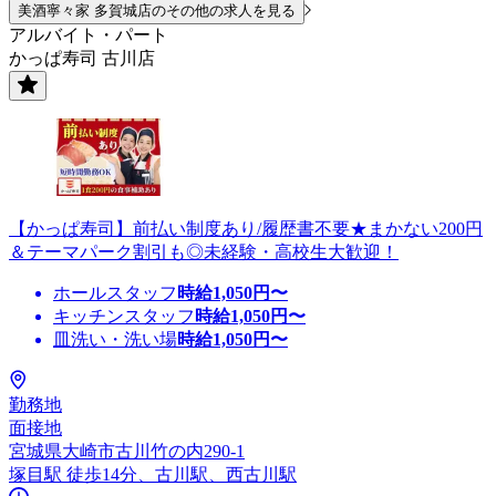
美酒寧々家 多賀城店のその他の求人を見る
アルバイト・パート
かっぱ寿司 古川店
【かっぱ寿司】前払い制度あり/履歴書不要★まかない200円
＆テーマパーク割引も◎未経験・高校生大歓迎！
ホールスタッフ
時給
1,050
円〜
キッチンスタッフ
時給
1,050
円〜
皿洗い・洗い場
時給
1,050
円〜
勤務地
面接地
宮城県大崎市古川竹の内290-1
塚目駅 徒歩14分、古川駅、西古川駅