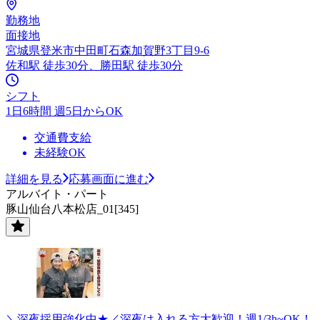
勤務地
面接地
宮城県登米市中田町石森加賀野3丁目9-6
佐和駅 徒歩30分、勝田駅 徒歩30分
シフト
1日6時間 週5日からOK
交通費支給
未経験OK
詳細を見る
応募画面に進む
アルバイト・パート
豚山仙台八本松店_01[345]
＼深夜採用強化中★／深夜は入れる方大歓迎！週1/3h~OK！