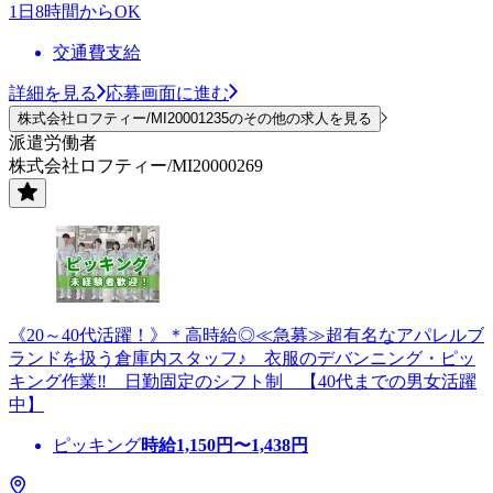
1日8時間からOK
交通費支給
詳細を見る
応募画面に進む
株式会社ロフティー/MI20001235のその他の求人を見る
派遣労働者
株式会社ロフティー/MI20000269
《20～40代活躍！》＊高時給◎≪急募≫超有名なアパレルブ
ランドを扱う倉庫内スタッフ♪ 衣服のデバンニング・ピッ
キング作業‼ 日勤固定のシフト制 【40代までの男女活躍
中】
ピッキング
時給
1,150
円〜
1,438
円