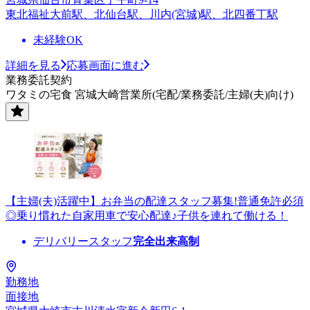
東北福祉大前駅、北仙台駅、川内(宮城)駅、北四番丁駅
未経験OK
詳細を見る
応募画面に進む
業務委託契約
ワタミの宅食 宮城大崎営業所(宅配/業務委託/主婦(夫)向け)
【主婦(夫)活躍中】お弁当の配達スタッフ募集!普通免許必須
◎乗り慣れた自家用車で安心配達♪子供を連れて働ける！
デリバリースタッフ
完全出来高制
勤務地
面接地