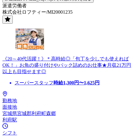
派遣労働者
株式会社ロフティー/MI20001235
《20～40代活躍！》＊高時給◎「包丁を少しでも使えれば
OK！」お魚の盛り付けやパック詰めのお仕事★月収21万円
以上も目指せます◎
スーパースタッフ
時給
1,300
円〜
1,625
円
勤務地
面接地
宮城県宮城郡利府町森郷
利府駅
シフト