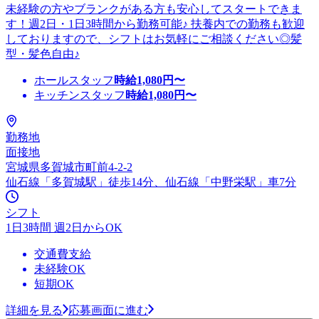
未経験の方やブランクがある方も安心してスタートできま
す！週2日・1日3時間から勤務可能♪ 扶養内での勤務も歓迎
しておりますので、シフトはお気軽にご相談ください◎髪
型・髪色自由♪
ホールスタッフ
時給
1,080
円〜
キッチンスタッフ
時給
1,080
円〜
勤務地
面接地
宮城県多賀城市町前4-2-2
仙石線「多賀城駅」徒歩14分、仙石線「中野栄駅」車7分
シフト
1日3時間 週2日からOK
交通費支給
未経験OK
短期OK
詳細を見る
応募画面に進む