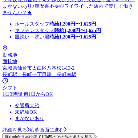
まかないあり♪履歴書不要◎ワイワイした店内で楽しく働き
ませんか？★
ホールスタッフ
時給
1,200
円〜
1,625
円
キッチンスタッフ
時給
1,200
円〜
1,625
円
皿洗い・洗い場
時給
1,200
円〜
1,625
円
勤務地
面接地
宮城県仙台市太白区八本松1-13-2
長町駅、長町一丁目駅、長町南駅
シフト
1日3時間 週1日からOK
交通費支給
未経験OK
まかないあり
詳細を見る
応募画面に進む
豚山仙台八本松店_01[345]のその他の求人を見る