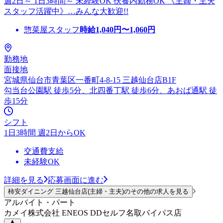
週2日～ 1日3時間～ 未経験OK 扶養内勤務OK 《主婦・主夫
スタッフ活躍中》…みんな大歓迎!!
惣菜屋スタッフ
時給
1,040
円〜
1,060
円
勤務地
面接地
宮城県仙台市青葉区一番町4-8-15 三越仙台店B1F
勾当台公園駅 徒歩5分、北四番丁駅 徒歩6分、あおば通駅 徒
歩15分
シフト
1日3時間 週2日からOK
交通費支給
未経験OK
詳細を見る
応募画面に進む
柿安ダイニング 三越仙台店(主婦・主夫)のその他の求人を見る
アルバイト・パート
カメイ株式会社 ENEOS DDセルフ名取バイパス店