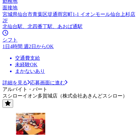
勤務地
面接地
宮城県仙台市青葉区堤通雨宮町1-1 イオンモール仙台上杉店
2F
北仙台駅、北四番丁駅、あおば通駅
シフト
1日4時間 週2日からOK
交通費支給
未経験OK
まかないあり
詳細を見る
応募画面に進む
アルバイト・パート
スシローイオン多賀城店（株式会社あきんどスシロー）