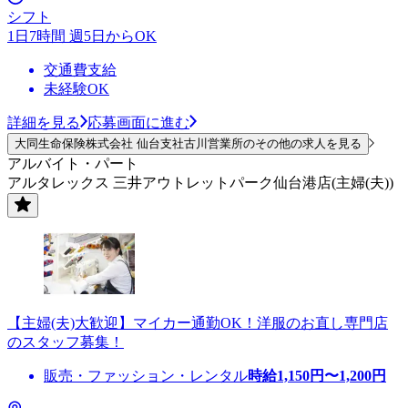
シフト
1日7時間 週5日からOK
交通費支給
未経験OK
詳細を見る
応募画面に進む
大同生命保険株式会社 仙台支社古川営業所のその他の求人を見る
アルバイト・パート
アルタレックス 三井アウトレットパーク仙台港店(主婦(夫))
【主婦(夫)大歓迎】マイカー通勤OK！洋服のお直し専門店
のスタッフ募集！
販売・ファッション・レンタル
時給
1,150
円〜
1,200
円