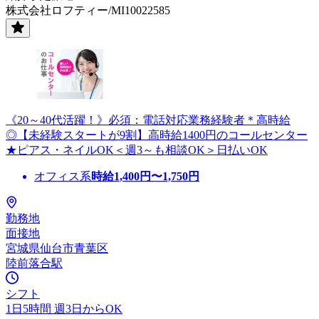
株式会社ロフティー/MI10022585
《20～40代活躍！》必須：電話対応業務経験者＊高時給
◎【未経験スタートが9割】高時給1400円のコールセンター
★ピアス・ネイルOK＜週3～も相談OK＞日払いOK
オフィス系
時給
1,400
円〜
1,750
円
勤務地
面接地
宮城県仙台市青葉区
陸前落合駅
シフト
1日5時間 週3日からOK