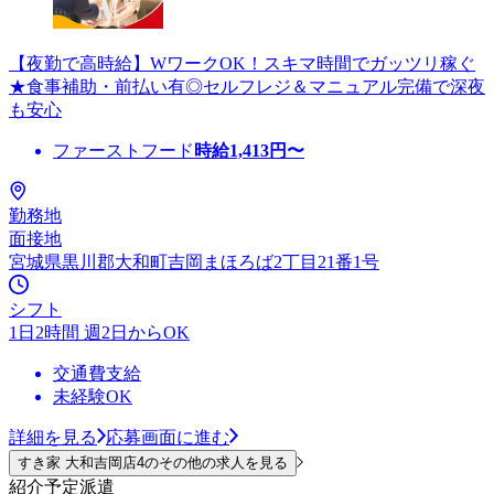
【夜勤で高時給】WワークOK！スキマ時間でガッツリ稼ぐ
★食事補助・前払い有◎セルフレジ＆マニュアル完備で深夜
も安心
ファーストフード
時給
1,413
円〜
勤務地
面接地
宮城県黒川郡大和町吉岡まほろば2丁目21番1号
シフト
1日2時間 週2日からOK
交通費支給
未経験OK
詳細を見る
応募画面に進む
すき家 大和吉岡店4のその他の求人を見る
紹介予定派遣