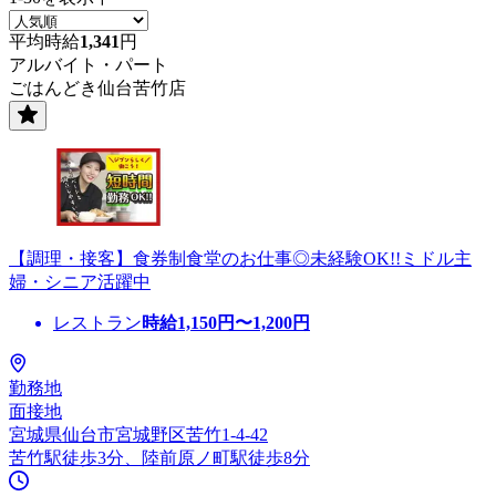
平均時給
1,341
円
アルバイト・パート
ごはんどき仙台苦竹店
【調理・接客】食券制食堂のお仕事◎未経験OK!!ミドル主
婦・シニア活躍中
レストラン
時給
1,150
円〜
1,200
円
勤務地
面接地
宮城県仙台市宮城野区苦竹1-4-42
苦竹駅徒歩3分、陸前原ノ町駅徒歩8分