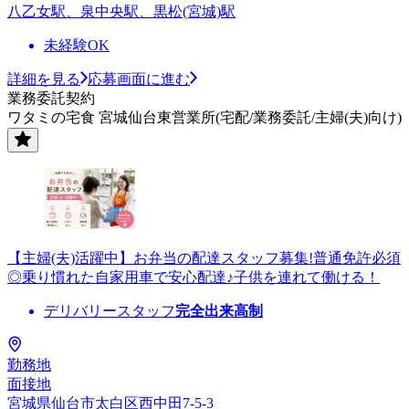
八乙女駅、泉中央駅、黒松(宮城)駅
未経験OK
詳細を見る
応募画面に進む
業務委託契約
ワタミの宅食 宮城仙台東営業所(宅配/業務委託/主婦(夫)向け)
【主婦(夫)活躍中】お弁当の配達スタッフ募集!普通免許必須
◎乗り慣れた自家用車で安心配達♪子供を連れて働ける！
デリバリースタッフ
完全出来高制
勤務地
面接地
宮城県仙台市太白区西中田7-5-3