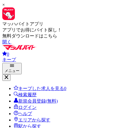
×
マッハバイトアプリ
アプリでお得にバイト探し！
無料ダウンロードはこちら
開く
0
キープ
メニュー
キープした求人を見る
0
検索履歴
新規会員登録(無料)
ログイン
ヘルプ
エリアから探す
駅から探す