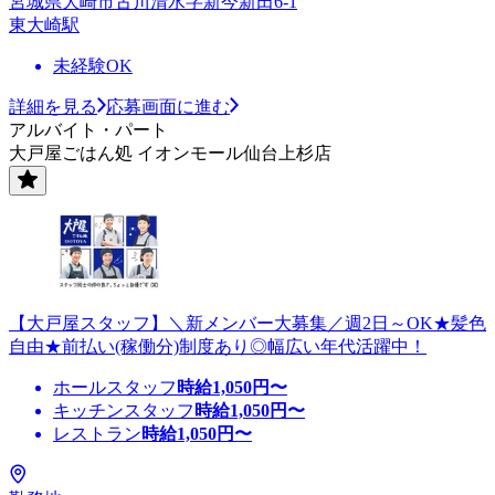
宮城県大崎市古川清水字新今新田6-1
東大崎駅
未経験OK
詳細を見る
応募画面に進む
アルバイト・パート
大戸屋ごはん処 イオンモール仙台上杉店
【大戸屋スタッフ】＼新メンバー大募集／週2日～OK★髪色
自由★前払い(稼働分)制度あり◎幅広い年代活躍中！
ホールスタッフ
時給
1,050
円〜
キッチンスタッフ
時給
1,050
円〜
レストラン
時給
1,050
円〜