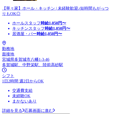
【寧々家】ホール・キッチン | 未経験歓迎♪短時間もがっつ
りもOK◎
ホールスタッフ
時給
1,050
円〜
キッチンスタッフ
時給
1,050
円〜
居酒屋・バー
時給
1,050
円〜
勤務地
面接地
宮城県多賀城市八幡1-3-46
多賀城駅、中野栄駅、陸前高砂駅
シフト
1日2時間 週2日からOK
交通費支給
未経験OK
まかないあり
詳細を見る
応募画面に進む