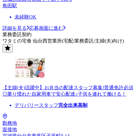
角田駅
未経験OK
詳細を見る
応募画面に進む
業務委託契約
ワタミの宅食 仙台西営業所(宅配/業務委託/主婦(夫)向け)
【主婦(夫)活躍中】お弁当の配達スタッフ募集!普通免許必須
◎乗り慣れた自家用車で安心配達♪子供を連れて働ける！
デリバリースタッフ
完全出来高制
勤務地
面接地
宮城県仙台市青葉区子平町9-14