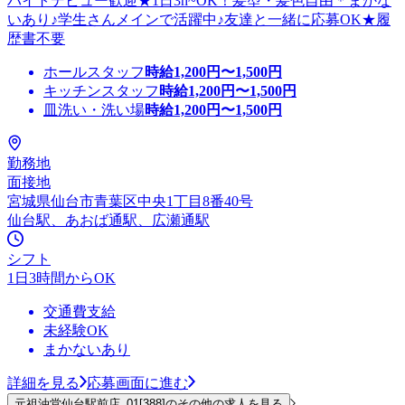
バイトデビュー歓迎★1日3h~OK！髪型・髪色自由＊まかな
いあり♪学生さんメインで活躍中♪友達と一緒に応募OK★履
歴書不要
ホールスタッフ
時給
1,200
円〜
1,500
円
キッチンスタッフ
時給
1,200
円〜
1,500
円
皿洗い・洗い場
時給
1,200
円〜
1,500
円
勤務地
面接地
宮城県仙台市青葉区中央1丁目8番40号
仙台駅、あおば通駅、広瀬通駅
シフト
1日3時間からOK
交通費支給
未経験OK
まかないあり
詳細を見る
応募画面に進む
元祖油堂仙台駅前店_01[388]のその他の求人を見る