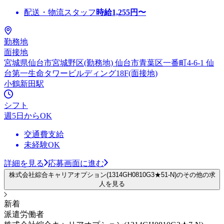
配送・物流スタッフ
時給
1,255
円〜
勤務地
面接地
宮城県仙台市宮城野区(勤務地) 仙台市青葉区一番町4-6-1 仙
台第一生命タワービルディング18F(面接地)
小鶴新田駅
シフト
週5日からOK
交通費支給
未経験OK
詳細を見る
応募画面に進む
株式会社綜合キャリアオプション(1314GH0810G3★51-N)のその他の求
人を見る
新着
派遣労働者