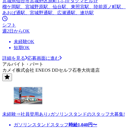
宮城県仙台市宮城野区原町1-1-10 タクマビル1F
榴ケ岡駅、宮城野原駅、仙台駅、東照宮駅、陸前原ノ町駅、
あおば通駅、宮城野通駅、広瀬通駅、連坊駅
シフト
週2日からOK
未経験OK
短期OK
詳細を見る
応募画面に進む
アルバイト・パート
カメイ株式会社 ENEOS DDセルフ石巻大街道店
未経験⇒社員登用あり♪ガソリンスタンドのスタッフ大募集!
ガソリンスタンドスタッフ
時給
1,040
円〜