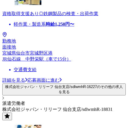
資格取得支援あり◎鉄鋼製品の検査・出荷作業
軽作業・製造系
時給
1,250
円〜
勤務地
面接地
宮城県仙台市宮城野区港
JR仙石線 中野栄駅（車で15分）
交通費支給
詳細を見る
応募画面に進む
株式会社ジャパン・リリーフ 仙台支店/sdlwmhR-16227のその他の求人
を見る
派遣労働者
株式会社ジャパン・リリーフ 仙台支店/sdlwmhR-18831