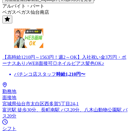
アルバイト・パート
ベガスベガス仙台南店
【高時給1210円～1563円！週2～OK】入社祝い金3万円・ボ
ーナスあり♪WEB面接可◎ネイルピアス髪色OK♪
パチンコ店スタッフ
時給
1,210
円〜
勤務地
面接地
宮城県仙台市太白区西多賀5丁目24-1
富沢駅 徒歩30分、長町南駅 バス20分、八木山動物公園駅 バ
ス20分
シフト