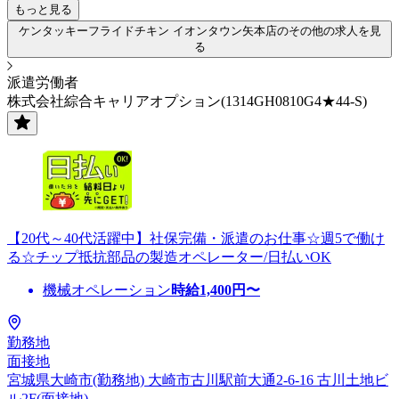
もっと見る
ケンタッキーフライドチキン イオンタウン矢本店のその他の求人を見
る
派遣労働者
株式会社綜合キャリアオプション(1314GH0810G4★44-S)
【20代～40代活躍中】社保完備・派遣のお仕事☆週5で働け
る☆チップ抵抗部品の製造オペレーター/日払いOK
機械オペレーション
時給
1,400
円〜
勤務地
面接地
宮城県大崎市(勤務地) 大崎市古川駅前大通2-6-16 古川土地ビ
ル2F(面接地)