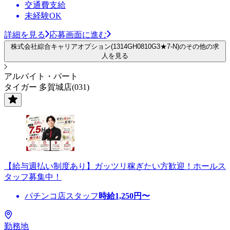
交通費支給
未経験OK
詳細を見る
応募画面に進む
株式会社綜合キャリアオプション(1314GH0810G3★7-N)のその他の求
人を見る
アルバイト・パート
タイガー 多賀城店(031)
【給与週払い制度あり】ガッツリ稼ぎたい方歓迎！ホールス
タッフ募集中！
パチンコ店スタッフ
時給
1,250
円〜
勤務地