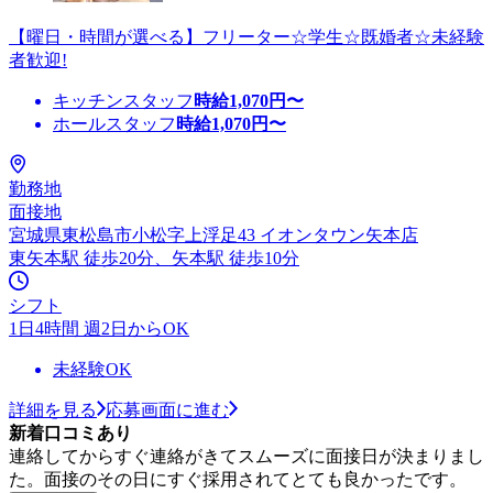
【曜日・時間が選べる】フリーター☆学生☆既婚者☆未経験
者歓迎!
キッチンスタッフ
時給
1,070
円〜
ホールスタッフ
時給
1,070
円〜
勤務地
面接地
宮城県東松島市小松字上浮足43 イオンタウン矢本店
東矢本駅 徒歩20分、矢本駅 徒歩10分
シフト
1日4時間 週2日からOK
未経験OK
詳細を見る
応募画面に進む
新着口コミあり
連絡してからすぐ連絡がきてスムーズに面接日が決まりまし
た。面接のその日にすぐ採用されてとても良かったです。