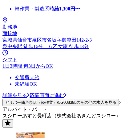
軽作業・製造系
時給
1,300
円〜
勤務地
面接地
宮城県仙台市泉区市名坂字御釜田142-2-3
泉中央駅 徒歩16分、八乙女駅 徒歩18分
シフト
1日3時間 週3日からOK
交通費支給
未経験OK
詳細を見る
応募画面に進む
ガリバー仙台泉店（軽作業）/5G00839Lのその他の求人を見る
アルバイト・パート
スシローあすと長町店（株式会社あきんどスシロー）