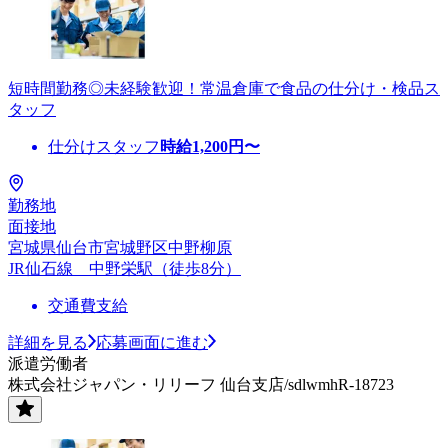
短時間勤務◎未経験歓迎！常温倉庫で食品の仕分け・検品ス
タッフ
仕分けスタッフ
時給
1,200
円〜
勤務地
面接地
宮城県仙台市宮城野区中野柳原
JR仙石線 中野栄駅（徒歩8分）
交通費支給
詳細を見る
応募画面に進む
派遣労働者
株式会社ジャパン・リリーフ 仙台支店/sdlwmhR-18723