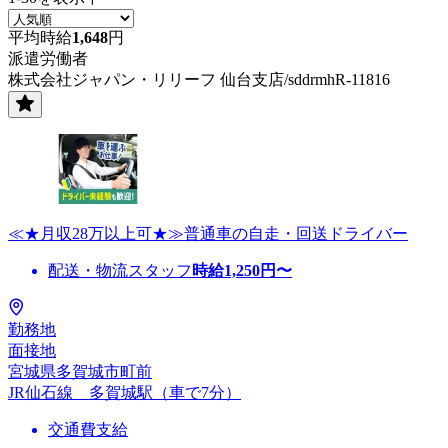
平均時給
1,648
円
派遣労働者
株式会社ジャパン・リリーフ 仙台支店/sddrmhR-11816
≪★月収28万以上可★≫普通車の自走・回送ドライバー
配送・物流スタッフ
時給
1,250
円〜
勤務地
面接地
宮城県多賀城市町前
JR仙石線 多賀城駅（車で7分）
交通費支給