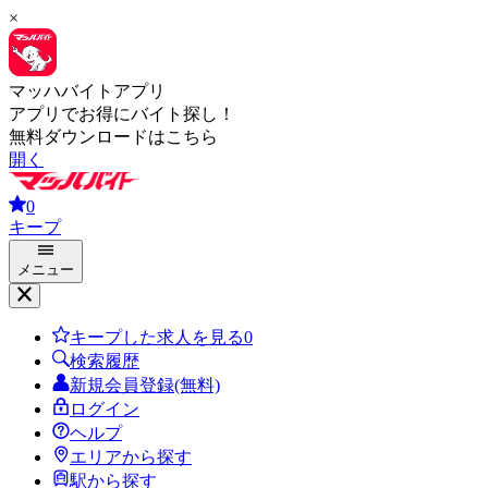
×
マッハバイトアプリ
アプリでお得にバイト探し！
無料ダウンロードはこちら
開く
0
キープ
メニュー
キープした求人を見る
0
検索履歴
新規会員登録(無料)
ログイン
ヘルプ
エリアから探す
駅から探す