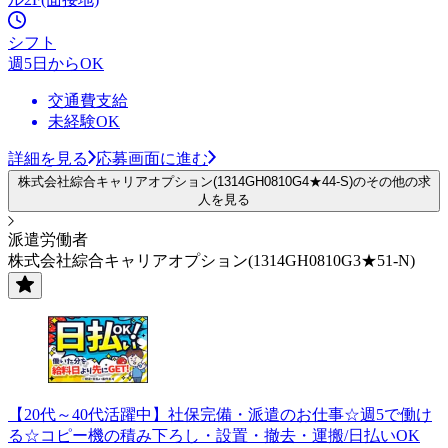
シフト
週5日からOK
交通費支給
未経験OK
詳細を見る
応募画面に進む
株式会社綜合キャリアオプション(1314GH0810G4★44-S)のその他の求
人を見る
派遣労働者
株式会社綜合キャリアオプション(1314GH0810G3★51-N)
【20代～40代活躍中】社保完備・派遣のお仕事☆週5で働け
る☆コピー機の積み下ろし・設置・撤去・運搬/日払いOK