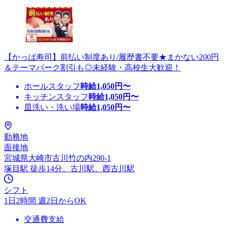
【かっぱ寿司】前払い制度あり/履歴書不要★まかない200円
＆テーマパーク割引も◎未経験・高校生大歓迎！
ホールスタッフ
時給
1,050
円〜
キッチンスタッフ
時給
1,050
円〜
皿洗い・洗い場
時給
1,050
円〜
勤務地
面接地
宮城県大崎市古川竹の内290-1
塚目駅 徒歩14分、古川駅、西古川駅
シフト
1日2時間 週2日からOK
交通費支給