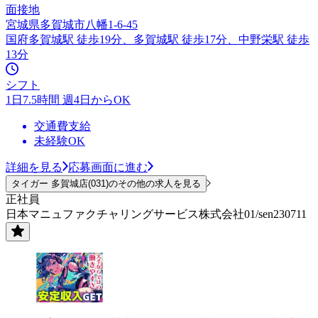
面接地
宮城県多賀城市八幡1-6-45
国府多賀城駅 徒歩19分、多賀城駅 徒歩17分、中野栄駅 徒歩
13分
シフト
1日7.5時間 週4日からOK
交通費支給
未経験OK
詳細を見る
応募画面に進む
タイガー 多賀城店(031)のその他の求人を見る
正社員
日本マニュファクチャリングサービス株式会社01/sen230711