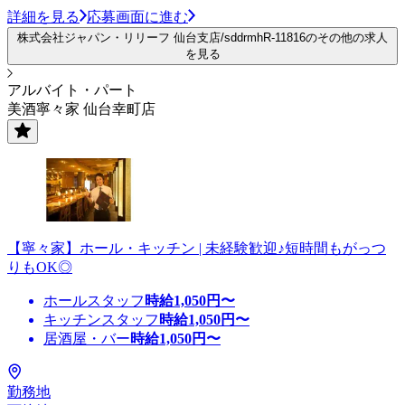
詳細を見る
応募画面に進む
株式会社ジャパン・リリーフ 仙台支店/sddrmhR-11816のその他の求人
を見る
アルバイト・パート
美酒寧々家 仙台幸町店
【寧々家】ホール・キッチン | 未経験歓迎♪短時間もがっつ
りもOK◎
ホールスタッフ
時給
1,050
円〜
キッチンスタッフ
時給
1,050
円〜
居酒屋・バー
時給
1,050
円〜
勤務地