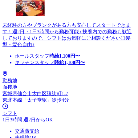
未経験の方やブランクがある方も安心してスタートできま
す！週2日・1日3時間から勤務可能♪ 扶養内での勤務も歓迎
しておりますので、シフトはお気軽にご相談ください◎髪
型・髪色自由♪
ホールスタッフ
時給
1,100
円〜
キッチンスタッフ
時給
1,100
円〜
勤務地
面接地
宮城県仙台市太白区諏訪町1-7
東北本線「太子堂駅」徒歩4分
シフト
1日3時間 週2日からOK
交通費支給
未経験OK