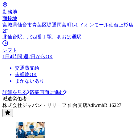
勤務地
面接地
宮城県仙台市青葉区堤通雨宮町1-1 イオンモール仙台上杉店
2F
北仙台駅、北四番丁駅、あおば通駅
シフト
1日4時間 週2日からOK
交通費支給
未経験OK
まかないあり
詳細を見る
応募画面に進む
派遣労働者
株式会社ジャパン・リリーフ 仙台支店/sdlwmhR-16227