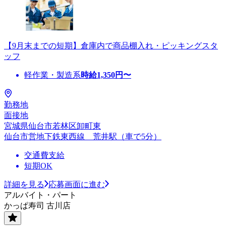
【9月末までの短期】倉庫内で商品棚入れ・ピッキングスタ
ッフ
軽作業・製造系
時給
1,350
円〜
勤務地
面接地
宮城県仙台市若林区卸町東
仙台市営地下鉄東西線 荒井駅（車で5分）
交通費支給
短期OK
詳細を見る
応募画面に進む
アルバイト・パート
かっぱ寿司 古川店