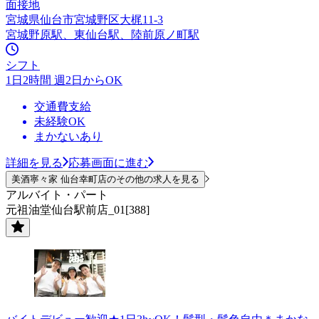
面接地
宮城県仙台市宮城野区大梶11-3
宮城野原駅、東仙台駅、陸前原ノ町駅
シフト
1日2時間 週2日からOK
交通費支給
未経験OK
まかないあり
詳細を見る
応募画面に進む
美酒寧々家 仙台幸町店のその他の求人を見る
アルバイト・パート
元祖油堂仙台駅前店_01[388]