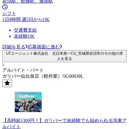
岩沼駅、館腰駅、逢隈駅
シフト
1日8時間 週5日からOK
交通費支給
未経験OK
詳細を見る
応募画面に進む
UTエージェント株式会社 北日本第一CU_宮城県岩沼市のその他の求
人を見る
アルバイト・パート
ガリバー仙台泉店（軽作業）/5G00839L
【高時給1300円！】ガリバーで未経験でも始められる洗車ア
ルバイト