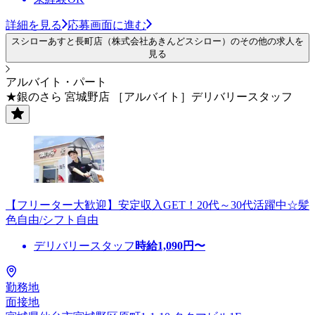
詳細を見る
応募画面に進む
スシローあすと長町店（株式会社あきんどスシロー）のその他の求人を
見る
アルバイト・パート
★銀のさら 宮城野店 ［アルバイト］デリバリースタッフ
【フリーター大歓迎】安定収入GET！20代～30代活躍中☆髪
色自由/シフト自由
デリバリースタッフ
時給
1,090
円〜
勤務地
面接地