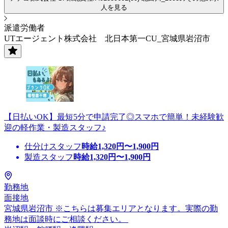
人を見る
派遣労働者
UTエージェント株式会社 北日本第一CU_宮城県岩沼市
【日払いOK】最短5分で申請完了◎スマホで簡単！未経験歓
迎の軽作業・製造スタッフ♪
仕分けスタッフ
時給
1,320
円〜
1,900
円
製造スタッフ
時給
1,320
円〜
1,900
円
勤務地
面接地
宮城県岩沼市 ※こちらは募集エリアとなります。実際の勤
務地は面談時にご相談ください。