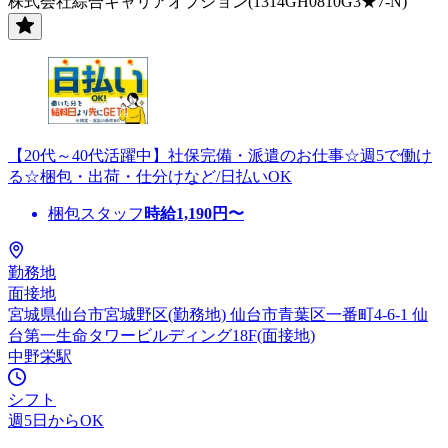
株式会社綜合キャリアオプション(1314GH0810G3★7-N)
【20代～40代活躍中】社保完備・派遣のお仕事☆週5で働け
る☆梱包・出荷・仕分けなど/日払いOK
梱包スタッフ
時給
1,190
円〜
勤務地
面接地
宮城県仙台市宮城野区(勤務地) 仙台市青葉区一番町4-6-1 仙
台第一生命タワービルディング18F(面接地)
中野栄駅
シフト
週5日からOK