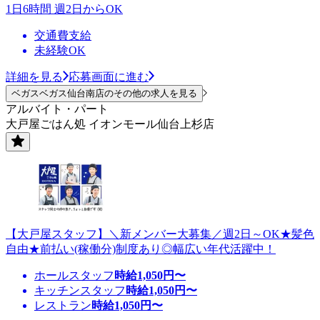
1日6時間 週2日からOK
交通費支給
未経験OK
詳細を見る
応募画面に進む
ベガスベガス仙台南店のその他の求人を見る
アルバイト・パート
大戸屋ごはん処 イオンモール仙台上杉店
【大戸屋スタッフ】＼新メンバー大募集／週2日～OK★髪色
自由★前払い(稼働分)制度あり◎幅広い年代活躍中！
ホールスタッフ
時給
1,050
円〜
キッチンスタッフ
時給
1,050
円〜
レストラン
時給
1,050
円〜