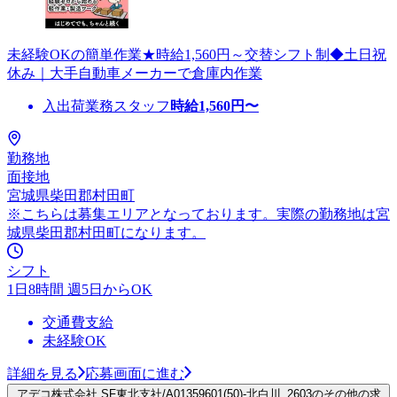
未経験OKの簡単作業★時給1,560円～交替シフト制◆土日祝
休み｜大手自動車メーカーで倉庫内作業
入出荷業務スタッフ
時給
1,560
円〜
勤務地
面接地
宮城県柴田郡村田町
※こちらは募集エリアとなっております。実際の勤務地は宮
城県柴田郡村田町になります。
シフト
1日8時間 週5日からOK
交通費支給
未経験OK
詳細を見る
応募画面に進む
アデコ株式会社 SF東北支社/A01359601(50)-北白川_2603のその他の求