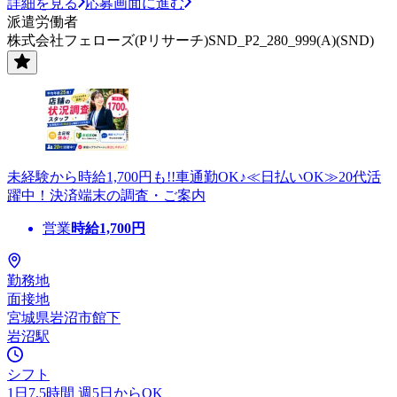
詳細を見る
応募画面に進む
派遣労働者
株式会社フェローズ(Pリサーチ)SND_P2_280_999(A)(SND)
未経験から時給1,700円も!!車通勤OK♪≪日払いOK≫20代活
躍中！決済端末の調査・ご案内
営業
時給
1,700
円
勤務地
面接地
宮城県岩沼市館下
岩沼駅
シフト
1日7.5時間 週5日からOK