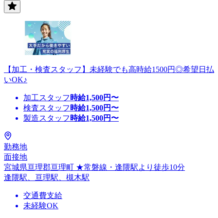
【加工・検査スタッフ】未経験でも高時給1500円◎希望日払
いOK♪
加工スタッフ
時給
1,500
円〜
検査スタッフ
時給
1,500
円〜
製造スタッフ
時給
1,500
円〜
勤務地
面接地
宮城県亘理郡亘理町 ★常磐線・逢隈駅より徒歩10分
逢隈駅、亘理駅、槻木駅
交通費支給
未経験OK