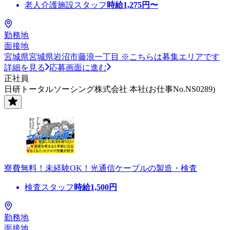
老人介護施設スタッフ
時給
1,275
円〜
勤務地
面接地
宮城県宮城県岩沼市藤浪一丁目 ※こちらは募集エリアです
詳細を見る
応募画面に進む
正社員
日研トータルソーシング株式会社 本社(お仕事No.NS0289)
寮費無料！未経験OK！光通信ケーブルの製造・検査
検査スタッフ
時給
1,500
円
勤務地
面接地