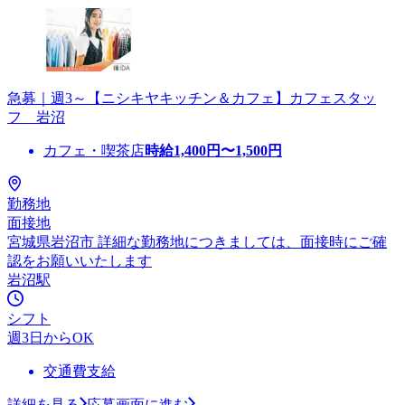
急募｜週3～【ニシキヤキッチン＆カフェ】カフェスタッ
フ 岩沼
カフェ・喫茶店
時給
1,400
円〜
1,500
円
勤務地
面接地
宮城県岩沼市 詳細な勤務地につきましては、面接時にご確
認をお願いいたします
岩沼駅
シフト
週3日からOK
交通費支給
詳細を見る
応募画面に進む