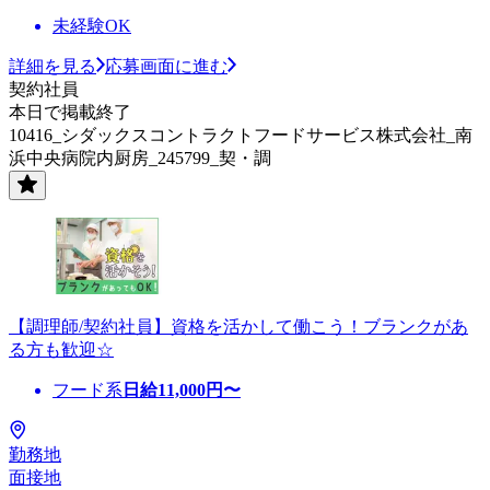
未経験OK
詳細を見る
応募画面に進む
契約社員
本日で掲載終了
10416_シダックスコントラクトフードサービス株式会社_南
浜中央病院内厨房_245799_契・調
【調理師/契約社員】資格を活かして働こう！ブランクがあ
る方も歓迎☆
フード系
日給
11,000
円〜
勤務地
面接地