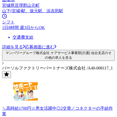
宮城県亘理郡山元町
山下(宮城)駅、坂元駅、浜吉田駅
シフト
1日8時間 週3日からOK
交通費支給
詳細を見る
応募画面に進む
マンパワーグループ株式会社 ケアサービス事業部(介護) 仙台支店のそ
の他の求人を見る
パーソルファクトリーパートナーズ株式会社 /A40-008117_1
＼高時給1700円☆男女活躍中◎2交替／コネクターの手組作
業