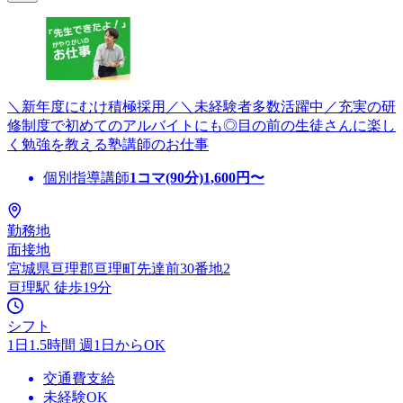
＼新年度にむけ積極採用／＼未経験者多数活躍中／充実の研
修制度で初めてのアルバイトにも◎目の前の生徒さんに楽し
く勉強を教える塾講師のお仕事
個別指導講師
1コマ(90分)
1,600
円〜
勤務地
面接地
宮城県亘理郡亘理町先達前30番地2
亘理駅 徒歩19分
シフト
1日1.5時間 週1日からOK
交通費支給
未経験OK