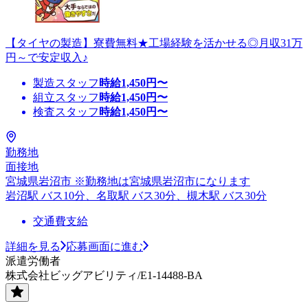
【タイヤの製造】寮費無料★工場経験を活かせる◎月収31万
円～で安定収入♪
製造スタッフ
時給
1,450
円〜
組立スタッフ
時給
1,450
円〜
検査スタッフ
時給
1,450
円〜
勤務地
面接地
宮城県岩沼市 ※勤務地は宮城県岩沼市になります
岩沼駅 バス10分、名取駅 バス30分、槻木駅 バス30分
交通費支給
詳細を見る
応募画面に進む
派遣労働者
株式会社ビッグアビリティ/E1-14488-BA