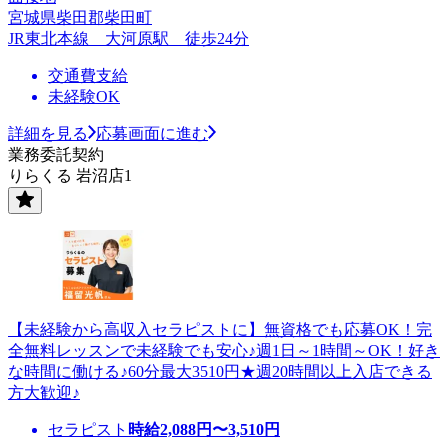
宮城県柴田郡柴田町
JR東北本線 大河原駅 徒歩24分
交通費支給
未経験OK
詳細を見る
応募画面に進む
業務委託契約
りらくる 岩沼店1
【未経験から高収入セラピストに】無資格でも応募OK！完
全無料レッスンで未経験でも安心♪週1日～1時間～OK！好き
な時間に働ける♪60分最大3510円★週20時間以上入店できる
方大歓迎♪
セラピスト
時給
2,088
円〜
3,510
円