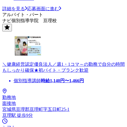
詳細を見る
応募画面に進む
アルバイト・パート
ナビ個別指導学院 亘理校
＼健康経営認定優良法人／週1・1コマ～の勤務で自分の時間
もしっかり確保★初バイト・ブランク歓迎
個別指導講師
時給
1,140
円〜
1,466
円
勤務地
面接地
宮城県亘理郡亘理町字五日町25-1
亘理駅 徒歩9分