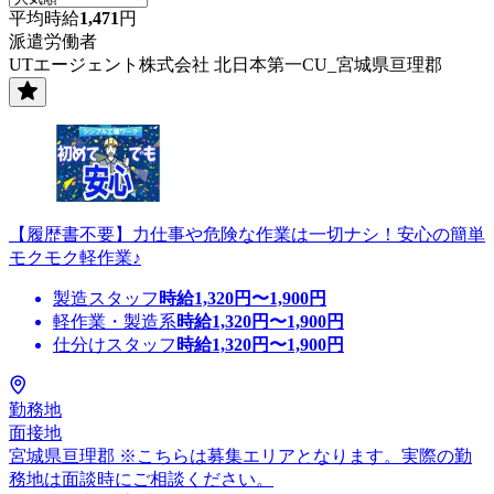
平均時給
1,471
円
派遣労働者
UTエージェント株式会社 北日本第一CU_宮城県亘理郡
【履歴書不要】力仕事や危険な作業は一切ナシ！安心の簡単
モクモク軽作業♪
製造スタッフ
時給
1,320
円〜
1,900
円
軽作業・製造系
時給
1,320
円〜
1,900
円
仕分けスタッフ
時給
1,320
円〜
1,900
円
勤務地
面接地
宮城県亘理郡 ※こちらは募集エリアとなります。実際の勤
務地は面談時にご相談ください。