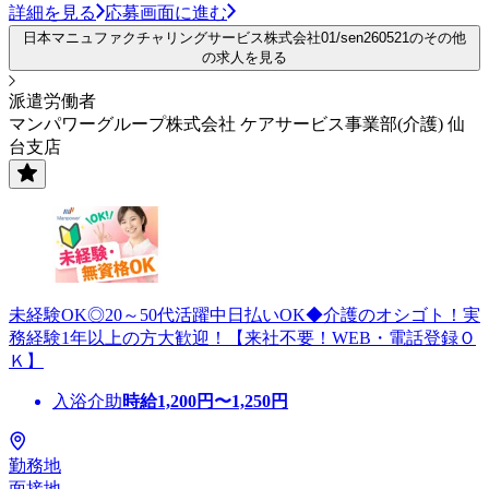
詳細を見る
応募画面に進む
日本マニュファクチャリングサービス株式会社01/sen260521のその他
の求人を見る
派遣労働者
マンパワーグループ株式会社 ケアサービス事業部(介護) 仙
台支店
未経験OK◎20～50代活躍中日払いOK◆介護のオシゴト！実
務経験1年以上の方大歓迎！【来社不要！WEB・電話登録Ｏ
Ｋ】
入浴介助
時給
1,200
円〜
1,250
円
勤務地
面接地