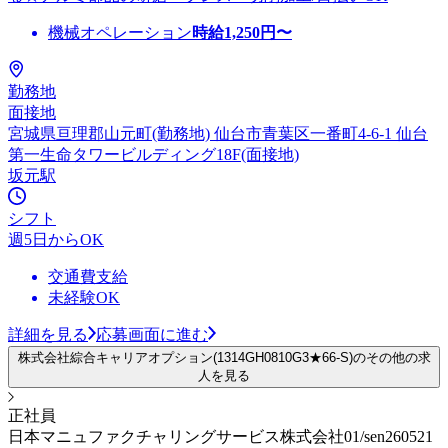
機械オペレーション
時給
1,250
円〜
勤務地
面接地
宮城県亘理郡山元町(勤務地) 仙台市青葉区一番町4-6-1 仙台
第一生命タワービルディング18F(面接地)
坂元駅
シフト
週5日からOK
交通費支給
未経験OK
詳細を見る
応募画面に進む
株式会社綜合キャリアオプション(1314GH0810G3★66-S)のその他の求
人を見る
正社員
日本マニュファクチャリングサービス株式会社01/sen260521