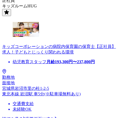
正社員
キッズルームHUG
キッズコーポレーションの病院内保育園の保育士【正社員】
求人！子どもとじっくり関われる環境
幼児教育スタッフ
月給
193,300
円〜
237,800
円
勤務地
面接地
宮城県岩沼市里の杜1-2-5
東北本線 岩沼駅 車5分(※駐車場無料あり)
交通費支給
未経験OK