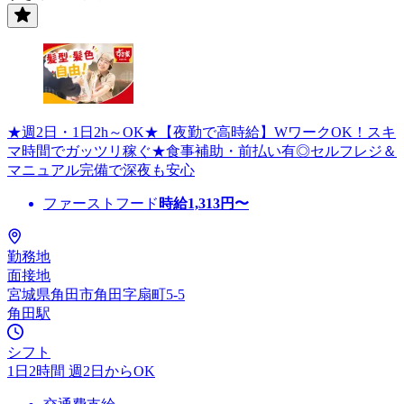
★週2日・1日2h～OK★【夜勤で高時給】WワークOK！スキ
マ時間でガッツリ稼ぐ★食事補助・前払い有◎セルフレジ＆
マニュアル完備で深夜も安心
ファーストフード
時給
1,313
円〜
勤務地
面接地
宮城県角田市角田字扇町5-5
角田駅
シフト
1日2時間 週2日からOK