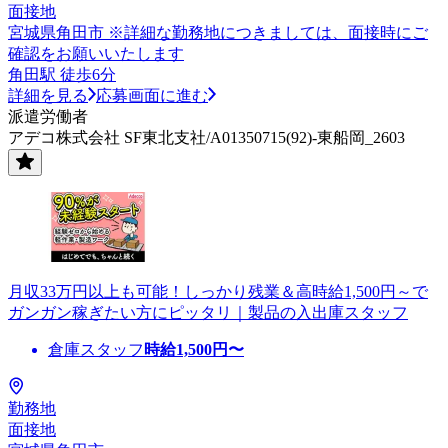
面接地
宮城県角田市 ※詳細な勤務地につきましては、面接時にご
確認をお願いいたします
角田駅 徒歩6分
詳細を見る
応募画面に進む
派遣労働者
アデコ株式会社 SF東北支社/A01350715(92)-東船岡_2603
月収33万円以上も可能！しっかり残業＆高時給1,500円～で
ガンガン稼ぎたい方にピッタリ｜製品の入出庫スタッフ
倉庫スタッフ
時給
1,500
円〜
勤務地
面接地