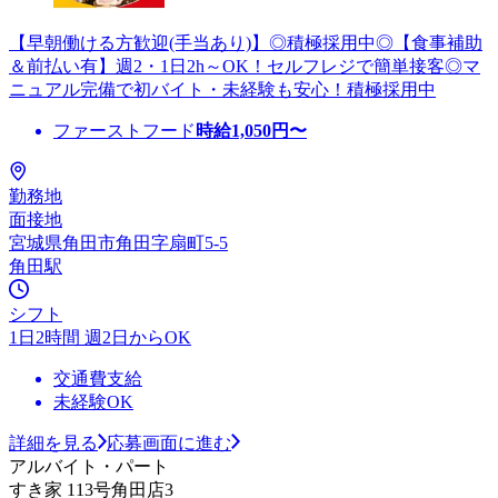
【早朝働ける方歓迎(手当あり)】◎積極採用中◎【食事補助
＆前払い有】週2・1日2h～OK！セルフレジで簡単接客◎マ
ニュアル完備で初バイト・未経験も安心！積極採用中
ファーストフード
時給
1,050
円〜
勤務地
面接地
宮城県角田市角田字扇町5-5
角田駅
シフト
1日2時間 週2日からOK
交通費支給
未経験OK
詳細を見る
応募画面に進む
アルバイト・パート
すき家 113号角田店3