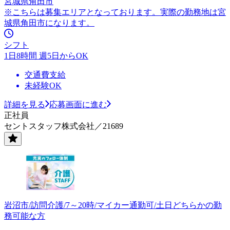
宮城県角田市
※こちらは募集エリアとなっております。実際の勤務地は宮
城県角田市になります。
シフト
1日8時間 週5日からOK
交通費支給
未経験OK
詳細を見る
応募画面に進む
正社員
セントスタッフ株式会社／21689
岩沼市/訪問介護/7～20時/マイカー通勤可/土日どちらかの勤
務可能な方