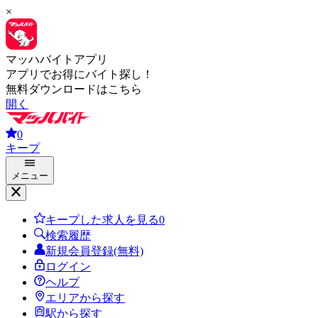
×
マッハバイトアプリ
アプリでお得にバイト探し！
無料ダウンロードはこちら
開く
0
キープ
メニュー
キープした求人を見る
0
検索履歴
新規会員登録(無料)
ログイン
ヘルプ
エリアから探す
駅から探す