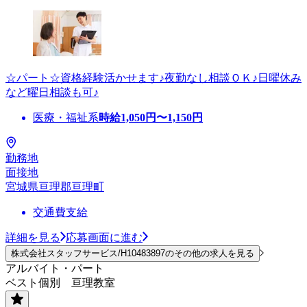
☆パート☆資格経験活かせます♪夜勤なし相談ＯＫ♪日曜休み
など曜日相談も可♪
医療・福祉系
時給
1,050
円〜
1,150
円
勤務地
面接地
宮城県亘理郡亘理町
交通費支給
詳細を見る
応募画面に進む
株式会社スタッフサービス/H10483897のその他の求人を見る
アルバイト・パート
ベスト個別 亘理教室