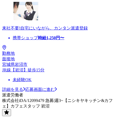
来社不要!自宅にいながら、カンタン派遣登録
携帯ショップ
時給
1,250
円〜
勤務地
面接地
宮城県岩沼市
JR線【岩沼】徒歩15分
未経験OK
詳細を見る
応募画面に進む
派遣労働者
株式会社iDA/12099479 急募|週3~【ニシキヤキッチン&カフ
ェ】カフェスタッフ 岩沼