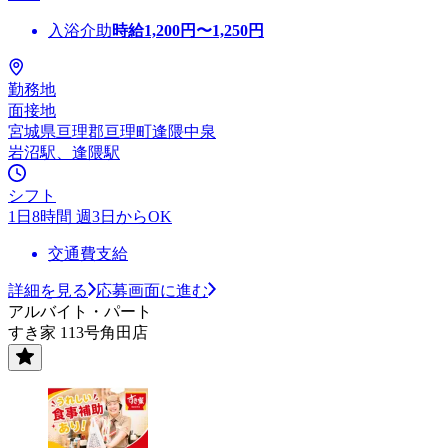
入浴介助
時給
1,200
円〜
1,250
円
勤務地
面接地
宮城県亘理郡亘理町逢隈中泉
岩沼駅、逢隈駅
シフト
1日8時間 週3日からOK
交通費支給
詳細を見る
応募画面に進む
アルバイト・パート
すき家 113号角田店