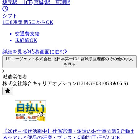
坂元駅、山下(宮城)駅、亘理駅
シフト
1日8時間 週5日からOK
交通費支給
未経験OK
詳細を見る
応募画面に進む
UTエージェント株式会社 北日本第一CU_宮城県亘理郡のその他の求人
を見る
派遣労働者
株式会社綜合キャリアオプション(1314GH0810G3★66-S)
【20代～40代活躍中】社保完備・派遣のお仕事☆週5で働け
る☆アルミ部品の研磨・プレス・切削加工/日払いOK