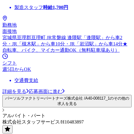
製造スタッフ
時給
1,700
円
勤務地
面接地
宮城県亘理郡亘理町 JR常磐線 逢隈駅「逢隈駅」から車2
分・JR「槻木駅」から車10分・JR「岩沼駅」から車14分★
自転車、バイク、マイカー通勤OK（無料駐車場あり）
シフト
週5日からOK
交通費支給
詳細を見る
応募画面に進む
パーソルファクトリーパートナーズ株式会社 /A40-008117_1のその他の
求人を見る
アルバイト・パート
株式会社スタッフサービス/H10483897