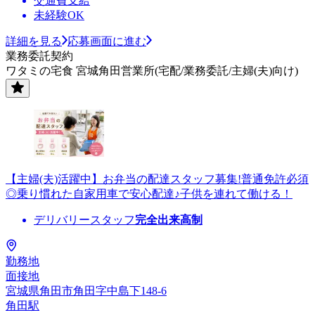
交通費支給
未経験OK
詳細を見る
応募画面に進む
業務委託契約
ワタミの宅食 宮城角田営業所(宅配/業務委託/主婦(夫)向け)
【主婦(夫)活躍中】お弁当の配達スタッフ募集!普通免許必須
◎乗り慣れた自家用車で安心配達♪子供を連れて働ける！
デリバリースタッフ
完全出来高制
勤務地
面接地
宮城県角田市角田字中島下148-6
角田駅