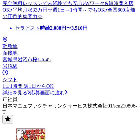
完全無料レッスンで未経験でも安心♪Wワーク&短時間入店
OK♪平均月収33万円☆週1日～1時間～でもOK♪全国600店舗
の圧倒的集客力☆
セラピスト
時給
2,088
円〜
3,510
円
勤務地
面接地
宮城県岩沼市桜1-6-45
岩沼駅
シフト
1日1時間 週1日からOK
詳細を見る
応募画面に進む
正社員
日本マニュファクチャリングサービス株式会社01/sen210806-
T