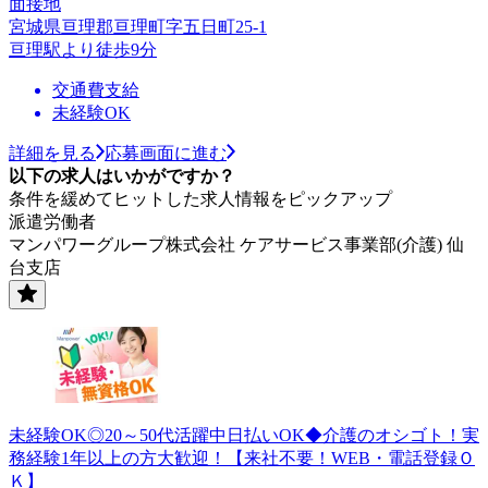
面接地
宮城県亘理郡亘理町字五日町25-1
亘理駅より徒歩9分
交通費支給
未経験OK
詳細を見る
応募画面に進む
以下の求人はいかがですか？
条件を緩めてヒットした求人情報をピックアップ
派遣労働者
マンパワーグループ株式会社 ケアサービス事業部(介護) 仙
台支店
未経験OK◎20～50代活躍中日払いOK◆介護のオシゴト！実
務経験1年以上の方大歓迎！【来社不要！WEB・電話登録Ｏ
Ｋ】