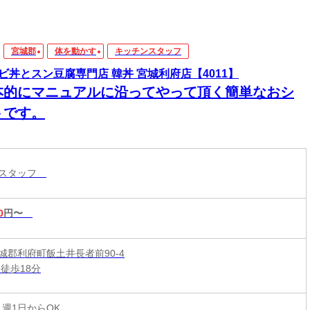
宮城郡
体を動かす
キッチンスタッフ
ビ丼とスン豆腐専門店 韓丼 宮城利府店【4011】
本的にマニュアルに沿ってやって頂く簡単なおシ
トです。
ンスタッフ
0
円〜
城郡利府町飯土井長者前90-4
徒歩18分
 週1日からOK