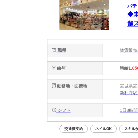
パテ
◆
舗
職種
雑貨販
給与
時給
1,05
勤務地・面接地
宮城県宮
新利府駅 
シフト
1日8時間
交通費支給
ネイルOK
スキル