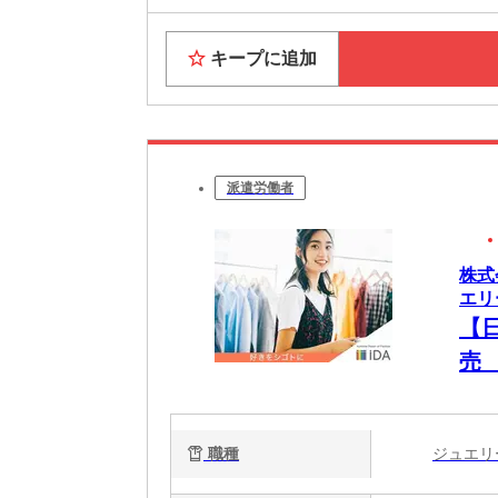
キープに追加
派遣労働者
株式
エリ
【
売
職種
ジュエ