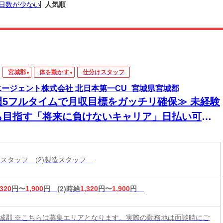
日数が少ない
人気順
宮城郡
体を動かす
仕分けスタッフ
エージェント株式会社 北日本第一CU_宮城県宮城郡
5フルタイムで月収目標をガッチリ確保≫ 未経験
ら目指す「将来に負けないキャリア」日払い可★
日面談も可☆彡
分けスタッフ (2)製造スタッフ
,320
円〜
1,900
円
(2)時給
1,320
円〜
1,900
円
城郡 ※こちらは募集エリアとなります。実際の勤務地は面談時にご