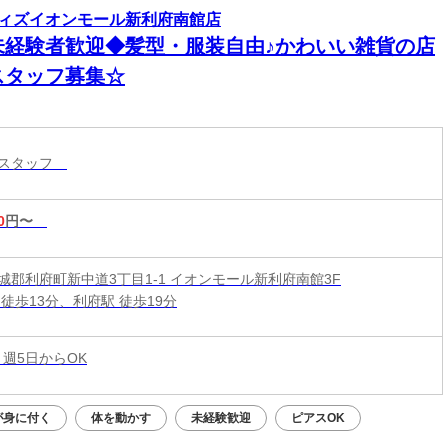
ィズイオンモール新利府南館店
未経験者歓迎◆髪型・服装自由♪かわいい雑貨の店
スタッフ募集☆
売スタッフ
0
円〜
城郡利府町新中道3丁目1-1 イオンモール新利府南館3F
徒歩13分、利府駅 徒歩19分
 週5日からOK
が身に付く
体を動かす
未経験歓迎
ピアスOK