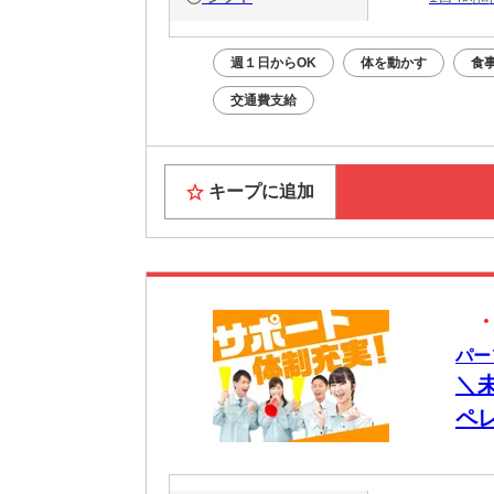
週１日からOK
体を動かす
食
交通費支給
キープに追加
パー
＼
ペ