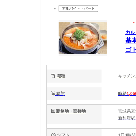
アルバイト・パート
カル
基
ゴ
職種
キッチ
給与
時給
1,05
勤務地・面接地
宮城県宮
新利府駅 
シフト
1日4時間