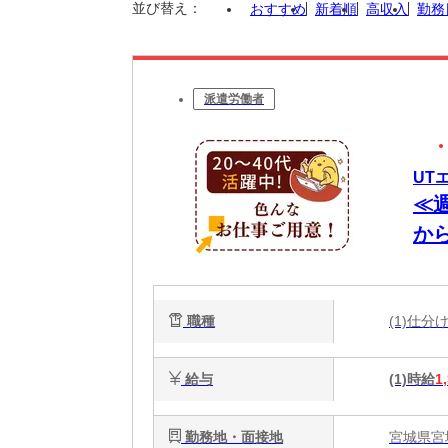
並び替え：
おすすめ
新着順
高収入
勤務
派遣労働者
UT
≪週
か
当
職種
(1)仕
給与
(1)時給
1
勤務地・面接地
宮城県宮