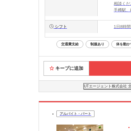
相談くだ
手樽駅、
シフト
1日8時間
交通費支給
制服あり
体を動か
キープに追加
UTエージェント株式会社 
アルバイト・パート