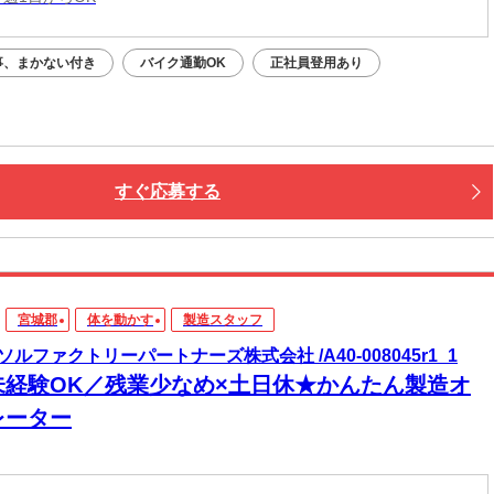
事、まかない付き
バイク通勤OK
正社員登用あり
すぐ応募する
宮城郡
体を動かす
製造スタッフ
ソルファクトリーパートナーズ株式会社 /A40-008045r1_1
未経験OK／残業少なめ×土日休★かんたん製造オ
レーター