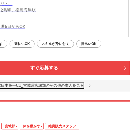
さい。
松島駅、松島海岸駅
 週5日からOK
す
週払いOK
スキルが身に付く
日払いOK
すぐ応募する
北日本第一CU_宮城県宮城郡のその他の求人を見る
宮城郡
体を動かす
雑貨販売スタッフ