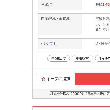
給与
時給
1,40
勤務地・面接地
宮城県宮
いたしま
新利府駅
シフト
週4日か
体を動かす
車通勤OK
ネイルO
キープに追加
株式会社iDA/12099200 【日本最