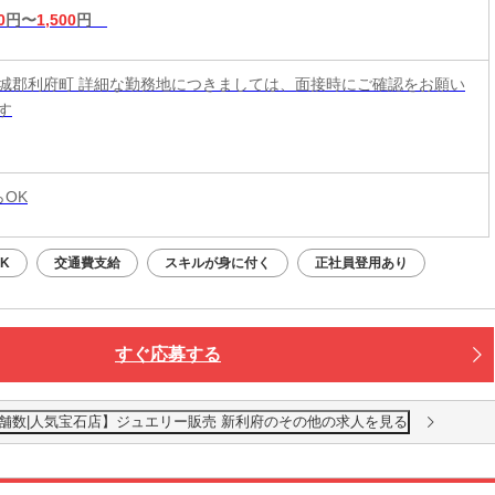
0
円〜
1,500
円
城郡利府町 詳細な勤務地につきましては、面接時にご確認をお願い
す
らOK
K
交通費支給
スキルが身に付く
正社員登用あり
すぐ応募する
大級の店舗数|人気宝石店】ジュエリー販売 新利府のその他の求人を見る