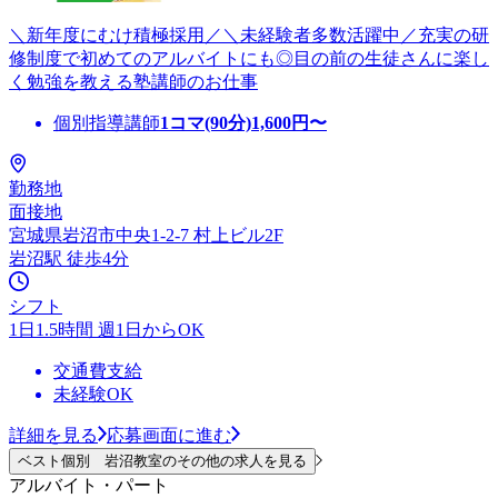
＼新年度にむけ積極採用／＼未経験者多数活躍中／充実の研
修制度で初めてのアルバイトにも◎目の前の生徒さんに楽し
く勉強を教える塾講師のお仕事
個別指導講師
1コマ(90分)
1,600
円〜
勤務地
面接地
宮城県岩沼市中央1-2-7 村上ビル2F
岩沼駅 徒歩4分
シフト
1日1.5時間 週1日からOK
交通費支給
未経験OK
詳細を見る
応募画面に進む
ベスト個別 岩沼教室のその他の求人を見る
アルバイト・パート