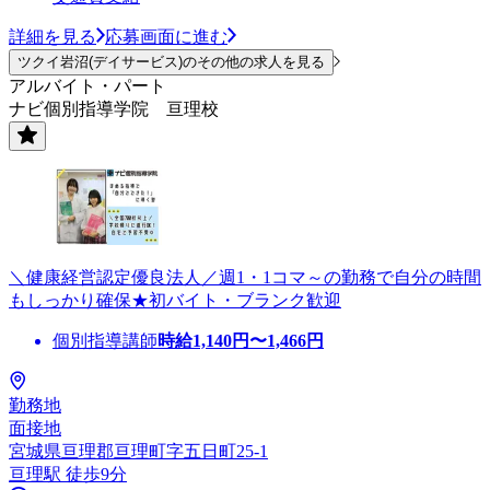
詳細を見る
応募画面に進む
ツクイ岩沼(デイサービス)のその他の求人を見る
アルバイト・パート
ナビ個別指導学院 亘理校
＼健康経営認定優良法人／週1・1コマ～の勤務で自分の時間
もしっかり確保★初バイト・ブランク歓迎
個別指導講師
時給
1,140
円〜
1,466
円
勤務地
面接地
宮城県亘理郡亘理町字五日町25-1
亘理駅 徒歩9分