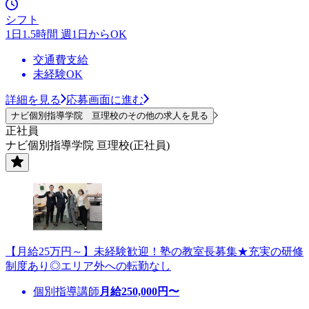
シフト
1日1.5時間 週1日からOK
交通費支給
未経験OK
詳細を見る
応募画面に進む
ナビ個別指導学院 亘理校のその他の求人を見る
正社員
ナビ個別指導学院 亘理校(正社員)
【月給25万円～】未経験歓迎！塾の教室長募集★充実の研修
制度あり◎エリア外への転勤なし
個別指導講師
月給
250,000
円〜