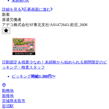
未経験OK
詳細を見る
応募画面に進む
新着
派遣労働者
アデコ株式会社SF東北支社/A01472643-岩沼_2608
日勤固定＆残業少なめ！未経験から始められる期間限定のピ
ッキング・検査スタッフ
ピッキング
時給
1,300
円〜
勤務地
面接地
宮城県名取市
岩沼駅