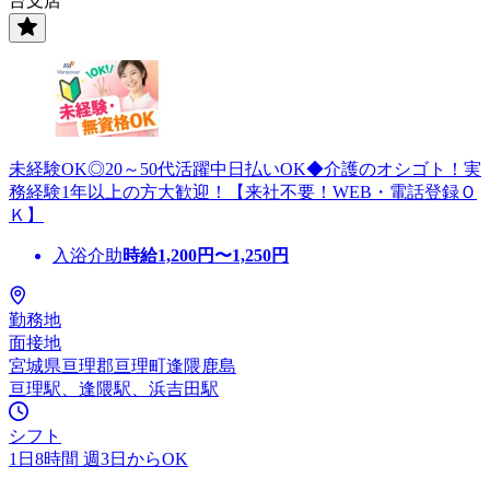
台支店
未経験OK◎20～50代活躍中日払いOK◆介護のオシゴト！実
務経験1年以上の方大歓迎！【来社不要！WEB・電話登録Ｏ
Ｋ】
入浴介助
時給
1,200
円〜
1,250
円
勤務地
面接地
宮城県亘理郡亘理町逢隈鹿島
亘理駅、逢隈駅、浜吉田駅
シフト
1日8時間 週3日からOK