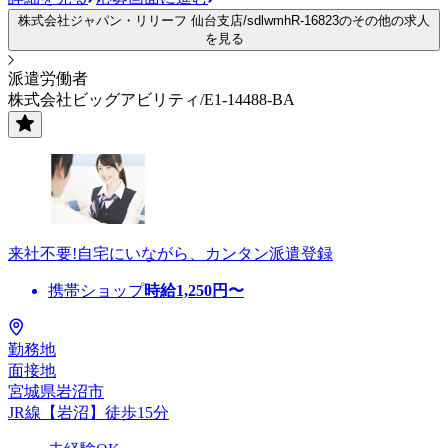
株式会社ジャパン・リリーフ 仙台支店/sdlwmhR-16823のその他の求人
を見る
派遣労働者
株式会社ビッグアビリティ/E1-14488-BA
来社不要!自宅にいながら、カンタン派遣登録
携帯ショップ
時給
1,250
円〜
勤務地
面接地
宮城県岩沼市
JR線【岩沼】徒歩15分