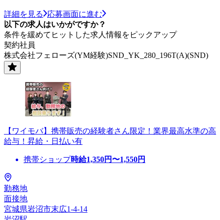
詳細を見る
応募画面に進む
以下の求人はいかがですか？
条件を緩めてヒットした求人情報をピックアップ
契約社員
株式会社フェローズ(YM経験)SND_YK_280_196T(A)(SND)
【ワイモバ】携帯販売の経験者さん限定！業界最高水準の高
給与！昇給・日払い有
携帯ショップ
時給
1,350
円〜
1,550
円
勤務地
面接地
宮城県岩沼市末広1-4-14
岩沼駅