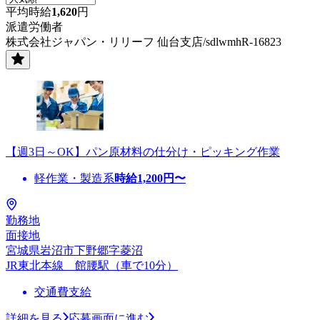
平均時給
1,620
円
派遣労働者
株式会社ジャパン・リリーフ 仙台支店/sdlwmhR-16823
【週3日～OK】パン原材料の仕分け・ピッキング作業
軽作業・製造系
時給
1,200
円〜
勤務地
面接地
宮城県岩沼市下野郷字菱沼
JR東北本線 館腰駅（車で10分）
交通費支給
詳細を見る
応募画面に進む