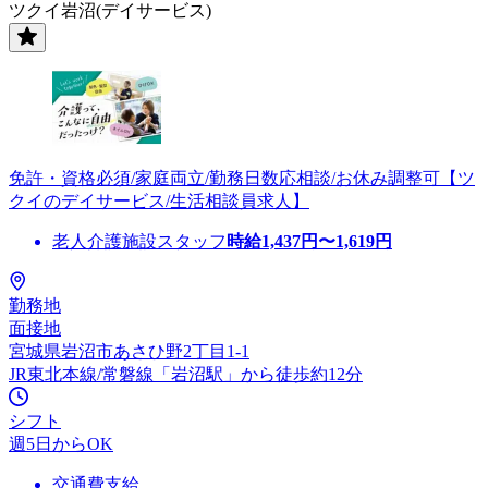
ツクイ岩沼(デイサービス)
免許・資格必須/家庭両立/勤務日数応相談/お休み調整可【ツ
クイのデイサービス/生活相談員求人】
老人介護施設スタッフ
時給
1,437
円〜
1,619
円
勤務地
面接地
宮城県岩沼市あさひ野2丁目1-1
JR東北本線/常磐線「岩沼駅」から徒歩約12分
シフト
週5日からOK
交通費支給