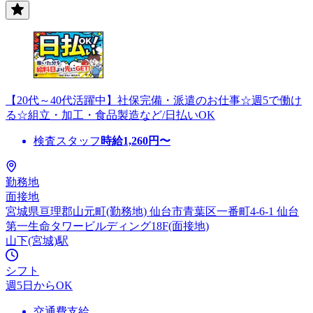
【20代～40代活躍中】社保完備・派遣のお仕事☆週5で働け
る☆組立・加工・食品製造など/日払いOK
検査スタッフ
時給
1,260
円〜
勤務地
面接地
宮城県亘理郡山元町(勤務地) 仙台市青葉区一番町4-6-1 仙台
第一生命タワービルディング18F(面接地)
山下(宮城)駅
シフト
週5日からOK
交通費支給