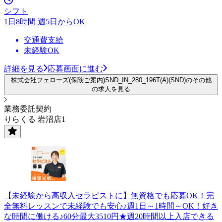
シフト
1日8時間 週5日からOK
交通費支給
未経験OK
詳細を見る
応募画面に進む
株式会社フェローズ(保険ご案内)SND_IN_280_196T(A)(SND)のその他
の求人を見る
業務委託契約
りらくる 岩沼店1
【未経験から高収入セラピストに】無資格でも応募OK！完
全無料レッスンで未経験でも安心♪週1日～1時間～OK！好き
な時間に働ける♪60分最大3510円★週20時間以上入店できる