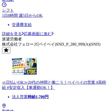
シフト
1日8時間 週5日からOK
交通費支給
詳細を見る
応募画面に進む
派遣労働者
株式会社フェローズ(ペイペイ)SND_P_280_999(A)(SND)
≪日払いOK≫20代の仲間と働こう！ペイペイの営業 #高時
給 #安定収入【車通勤OK！】
法人営業
時給
1,700
円