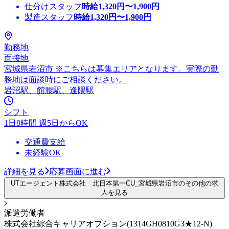
仕分けスタッフ
時給
1,320
円〜
1,900
円
製造スタッフ
時給
1,320
円〜
1,900
円
勤務地
面接地
宮城県岩沼市 ※こちらは募集エリアとなります。実際の勤
務地は面談時にご相談ください。
岩沼駅、館腰駅、逢隈駅
シフト
1日8時間 週5日からOK
交通費支給
未経験OK
詳細を見る
応募画面に進む
UTエージェント株式会社 北日本第一CU_宮城県岩沼市のその他の求
人を見る
派遣労働者
株式会社綜合キャリアオプション(1314GH0810G3★12-N)