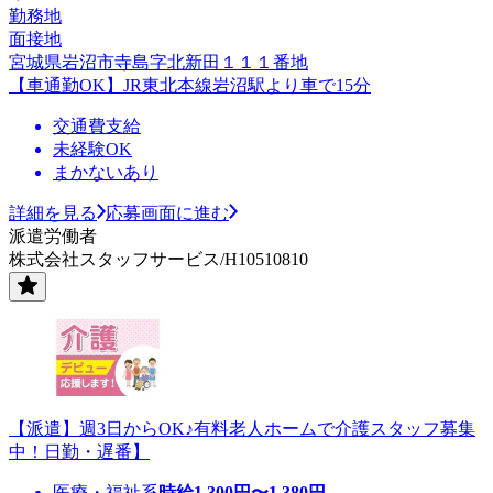
勤務地
面接地
宮城県岩沼市寺島字北新田１１１番地
【車通勤OK】JR東北本線岩沼駅より車で15分
交通費支給
未経験OK
まかないあり
詳細を見る
応募画面に進む
派遣労働者
株式会社スタッフサービス/H10510810
【派遣】週3日からOK♪有料老人ホームで介護スタッフ募集
中！日勤・遅番】
医療・福祉系
時給
1,300
円〜
1,380
円