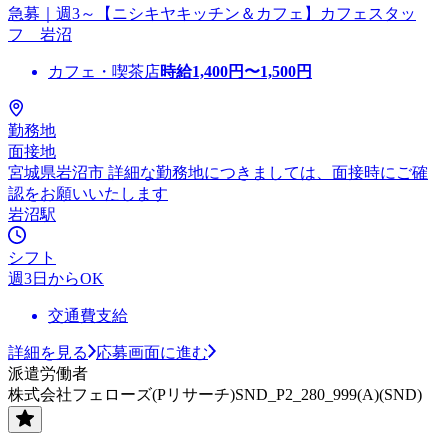
急募｜週3～【ニシキヤキッチン＆カフェ】カフェスタッ
フ 岩沼
カフェ・喫茶店
時給
1,400
円〜
1,500
円
勤務地
面接地
宮城県岩沼市 詳細な勤務地につきましては、面接時にご確
認をお願いいたします
岩沼駅
シフト
週3日からOK
交通費支給
詳細を見る
応募画面に進む
派遣労働者
株式会社フェローズ(Pリサーチ)SND_P2_280_999(A)(SND)