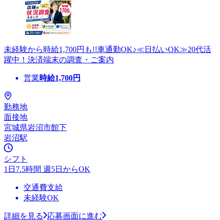
未経験から時給1,700円も!!車通勤OK♪≪日払いOK≫20代活
躍中！決済端末の調査・ご案内
営業
時給
1,700
円
勤務地
面接地
宮城県岩沼市館下
岩沼駅
シフト
1日7.5時間 週5日からOK
交通費支給
未経験OK
詳細を見る
応募画面に進む