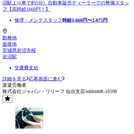
沼駅より車で約5分》自動車販売ディーラーでの整備スタッ
フ【高時給1660円！】
修理・メンテスタッフ
時給
1,660
円〜
2,075
円
勤務地
面接地
宮城県岩沼市桜
岩沼駅
交通費支給
詳細を見る
応募画面に進む
派遣労働者
株式会社ジャパン・リリーフ 仙台支店/sddrmhR-16598