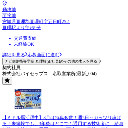
勤務地
面接地
宮城県亘理郡亘理町字五日町25-1
亘理駅より徒歩9分
交通費支給
未経験OK
詳細を見る
応募画面に進む
ナビ個別指導学院 亘理校(正社員)のその他の求人を見る
契約社員
株式会社バイセップス 名取営業所(最新_004)
【ミドル層活躍中】8月は特典多数！週5日～ガッツリ稼げ
る！未経験でも、3年後はどこでも通用する技術者に！給与