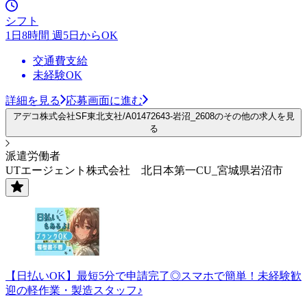
シフト
1日8時間 週5日からOK
交通費支給
未経験OK
詳細を見る
応募画面に進む
アデコ株式会社SF東北支社/A01472643-岩沼_2608のその他の求人を見
る
派遣労働者
UTエージェント株式会社 北日本第一CU_宮城県岩沼市
【日払いOK】最短5分で申請完了◎スマホで簡単！未経験歓
迎の軽作業・製造スタッフ♪