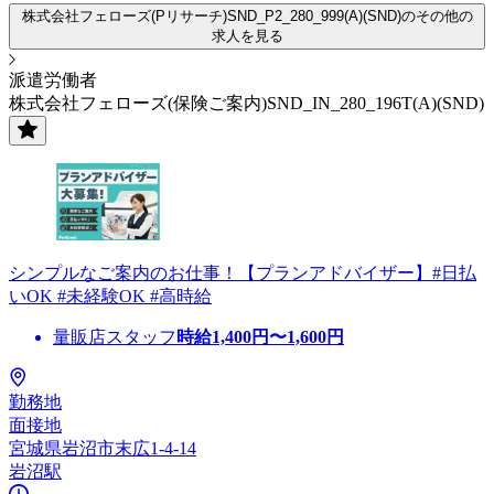
株式会社フェローズ(Pリサーチ)SND_P2_280_999(A)(SND)のその他の
求人を見る
派遣労働者
株式会社フェローズ(保険ご案内)SND_IN_280_196T(A)(SND)
シンプルなご案内のお仕事！【プランアドバイザー】#日払
いOK #未経験OK #高時給
量販店スタッフ
時給
1,400
円〜
1,600
円
勤務地
面接地
宮城県岩沼市末広1-4-14
岩沼駅