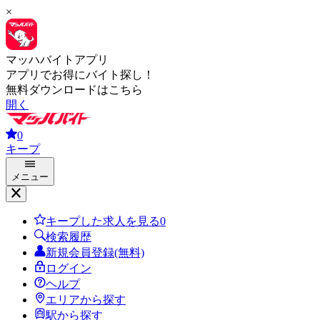
×
マッハバイトアプリ
アプリでお得にバイト探し！
無料ダウンロードはこちら
開く
0
キープ
メニュー
キープした求人を見る
0
検索履歴
新規会員登録(無料)
ログイン
ヘルプ
エリアから探す
駅から探す