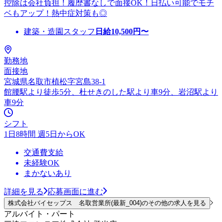
控除は会社負担！履歴書なしで面接OK！日払い可能でモチ
ベもアップ！熱中症対策も◎
建築・造園スタッフ
日給
10,500
円〜
勤務地
面接地
宮城県名取市植松字宮島38-1
館腰駅より徒歩5分、杜せきのした駅より車9分、岩沼駅より
車9分
シフト
1日8時間 週5日からOK
交通費支給
未経験OK
まかないあり
詳細を見る
応募画面に進む
株式会社バイセップス 名取営業所(最新_004)のその他の求人を見る
アルバイト・パート