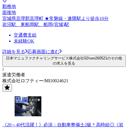
勤務地
面接地
宮城県亘理郡亘理町 ★常磐線・逢隈駅より徒歩10分
岩沼駅、東船岡駅、船岡(宮城)駅
交通費支給
未経験OK
詳細を見る
応募画面に進む
日本マニュファクチャリングサービス株式会社02/sen260521のその他
の求人を見る
派遣労働者
株式会社ロフティー/MI10024621
《20～40代活躍！》必須：自動車整備士2級＊高時給◎《岩