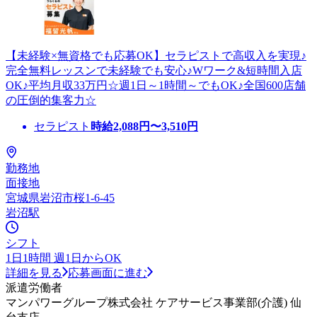
【未経験×無資格でも応募OK】セラピストで高収入を実現♪
完全無料レッスンで未経験でも安心♪Wワーク&短時間入店
OK♪平均月収33万円☆週1日～1時間～でもOK♪全国600店舗
の圧倒的集客力☆
セラピスト
時給
2,088
円〜
3,510
円
勤務地
面接地
宮城県岩沼市桜1-6-45
岩沼駅
シフト
1日1時間 週1日からOK
詳細を見る
応募画面に進む
派遣労働者
マンパワーグループ株式会社 ケアサービス事業部(介護) 仙