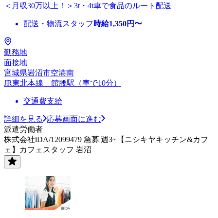
＜月収30万以上！＞3t・4t車で食品のルート配送
配送・物流スタッフ
時給
1,350
円〜
勤務地
面接地
宮城県岩沼市空港南
JR東北本線 館腰駅（車で10分）
交通費支給
詳細を見る
応募画面に進む
派遣労働者
株式会社iDA/12099479 急募|週3~【ニシキヤキッチン&カフ
ェ】カフェスタッフ 岩沼