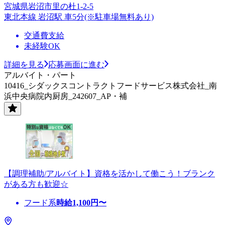
宮城県岩沼市里の杜1-2-5
東北本線 岩沼駅 車5分(※駐車場無料あり)
交通費支給
未経験OK
詳細を見る
応募画面に進む
アルバイト・パート
10416_シダックスコントラクトフードサービス株式会社_南
浜中央病院内厨房_242607_AP・補
【調理補助/アルバイト】資格を活かして働こう！ブランク
がある方も歓迎☆
フード系
時給
1,100
円〜