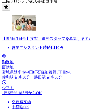
三協フロンテア株式会社 登米店
【週5日/1日6h】接客・事務スタッフを募集します♪
営業アシスタント
時給
1,110
円
勤務地
面接地
宮城県登米市中田町石森加賀野3丁目9-6
佐和駅 徒歩30分、勝田駅 徒歩30分
シフト
1日6時間 週5日からOK
交通費支給
未経験OK