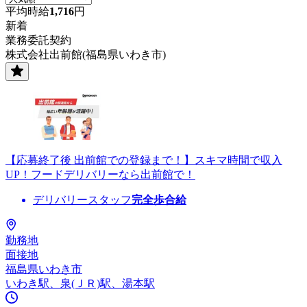
平均時給
1,716
円
新着
業務委託契約
株式会社出前館(福島県いわき市)
【応募終了後 出前館での登録まで！】スキマ時間で収入
UP！フードデリバリーなら出前館で！
デリバリースタッフ
完全歩合給
勤務地
面接地
福島県いわき市
いわき駅、泉(ＪＲ)駅、湯本駅