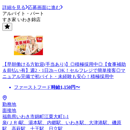
詳細を見る
応募画面に進む
アルバイト・パート
すき家 いわき錦店
【早朝働ける方歓迎(手当あり)】◎積極採用中◎【食事補助
＆前払い有】週2・1日2h～OK！セルフレジで簡単接客◎マ
ニュアル完備で初バイト・未経験も安心！積極採用中
ファーストフード
時給
1,150
円〜
勤務地
面接地
福島県いわき市錦町江栗大町1-1
泉(ＪＲ)駅、湯本駅、内郷駅、いわき駅、大津港駅、磯原
駅、高萩駅、十王駅、日立駅