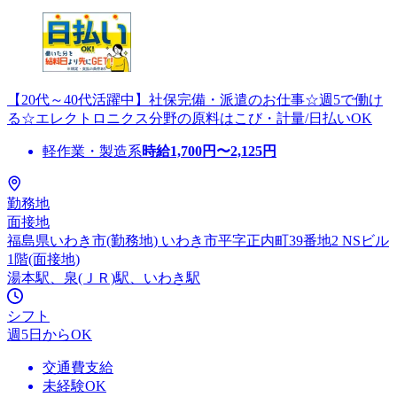
【20代～40代活躍中】社保完備・派遣のお仕事☆週5で働け
る☆エレクトロニクス分野の原料はこび・計量/日払いOK
軽作業・製造系
時給
1,700
円〜
2,125
円
勤務地
面接地
福島県いわき市(勤務地) いわき市平字正内町39番地2 NSビル
1階(面接地)
湯本駅、泉(ＪＲ)駅、いわき駅
シフト
週5日からOK
交通費支給
未経験OK