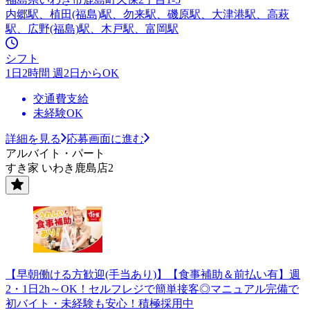
内郷駅、植田(福島)駅、勿来駅、磯原駅、大津港駅、高萩
駅、広野(福島)駅、木戸駅、富岡駅
シフト
1日2時間 週2日からOK
交通費支給
未経験OK
詳細を見る
応募画面に進む
アルバイト・パート
すき家 いわき鹿島店2
【早朝働ける方歓迎(手当あり)】【食事補助＆前払い有】週
2・1日2h～OK！セルフレジで簡単接客◎マニュアル完備で
初バイト・未経験も安心！積極採用中