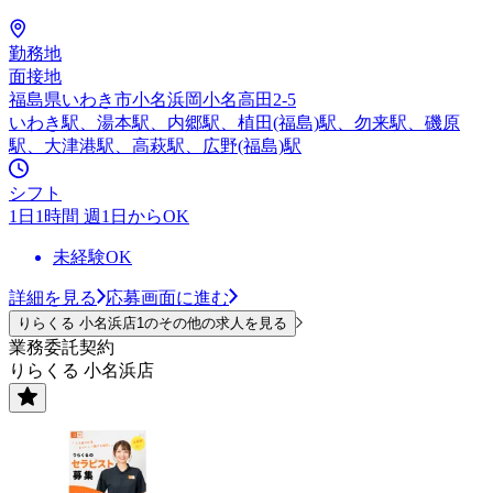
勤務地
面接地
福島県いわき市小名浜岡小名高田2-5
いわき駅、湯本駅、内郷駅、植田(福島)駅、勿来駅、磯原
駅、大津港駅、高萩駅、広野(福島)駅
シフト
1日1時間 週1日からOK
未経験OK
詳細を見る
応募画面に進む
りらくる 小名浜店1のその他の求人を見る
業務委託契約
りらくる 小名浜店