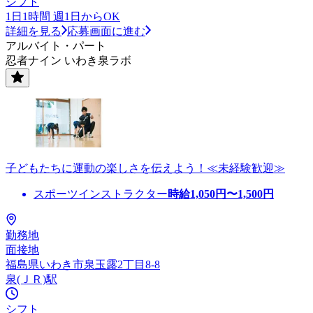
シフト
1日1時間 週1日からOK
詳細を見る
応募画面に進む
アルバイト・パート
忍者ナイン いわき泉ラボ
子どもたちに運動の楽しさを伝えよう！≪未経験歓迎≫
スポーツインストラクター
時給
1,050
円〜
1,500
円
勤務地
面接地
福島県いわき市泉玉露2丁目8-8
泉(ＪＲ)駅
シフト