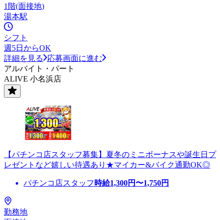
1階(面接地)
湯本駅
シフト
週5日からOK
詳細を見る
応募画面に進む
アルバイト・パート
ALIVE 小名浜店
【パチンコ店スタッフ募集】夏冬のミニボーナスや誕生日プ
レゼントなど嬉しい待遇あり★マイカー&バイク通勤OK◎
パチンコ店スタッフ
時給
1,300
円〜
1,750
円
勤務地