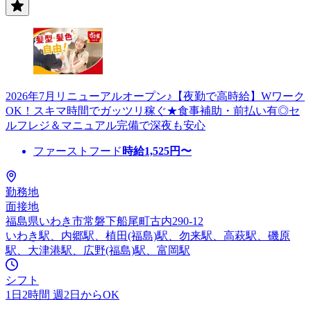
2026年7月リニューアルオープン♪【夜勤で高時給】Wワーク
OK！スキマ時間でガッツリ稼ぐ★食事補助・前払い有◎セ
ルフレジ＆マニュアル完備で深夜も安心
ファーストフード
時給
1,525
円〜
勤務地
面接地
福島県いわき市常磐下船尾町古内290-12
いわき駅、内郷駅、植田(福島)駅、勿来駅、高萩駅、磯原
駅、大津港駅、広野(福島)駅、富岡駅
シフト
1日2時間 週2日からOK