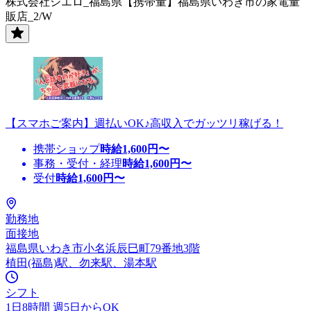
株式会社シエロ_福島県【携帯量】福島県いわき市の家電量
販店_2/W
【スマホご案内】週払いOK♪高収入でガッツリ稼げる！
携帯ショップ
時給
1,600
円〜
事務・受付・経理
時給
1,600
円〜
受付
時給
1,600
円〜
勤務地
面接地
福島県いわき市小名浜辰巳町79番地3階
植田(福島)駅、勿来駅、湯本駅
シフト
1日8時間 週5日からOK