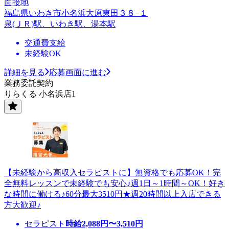
面接地
福島県いわき市小名浜大原東田３８−１
泉(ＪＲ)駅、いわき駅、湯本駅
交通費支給
未経験OK
詳細を見る
応募画面に進む
業務委託契約
りらくる 小名浜店1
【未経験から高収入セラピストに】無資格でも応募OK！完
全無料レッスンで未経験でも安心♪週1日～1時間～OK！好き
な時間に働ける♪60分最大3510円★週20時間以上入店できる
方大歓迎♪
セラピスト
時給
2,088
円〜
3,510
円