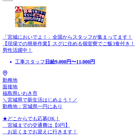
「宮城においでよ！」全国からスタッフが集まってます！
【現場での簡単作業】スグに住める個室寮でご飯3食付き！
男性活躍中！
工事スタッフ
日給
9,000
円〜
11,000
円
勤務地
面接地
福島県いわき市
＼宮城県で新生活はじめよう！／
勤務地：宮城県一円にあり
★どこからでも応募OK！
宮城までの交通費は【0円】
お近くまでお迎えに行きます！