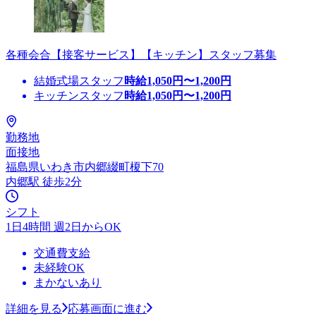
各種会合【接客サービス】【キッチン】スタッフ募集
結婚式場スタッフ
時給
1,050
円〜
1,200
円
キッチンスタッフ
時給
1,050
円〜
1,200
円
勤務地
面接地
福島県いわき市内郷綴町榎下70
内郷駅 徒歩2分
シフト
1日4時間 週2日からOK
交通費支給
未経験OK
まかないあり
詳細を見る
応募画面に進む