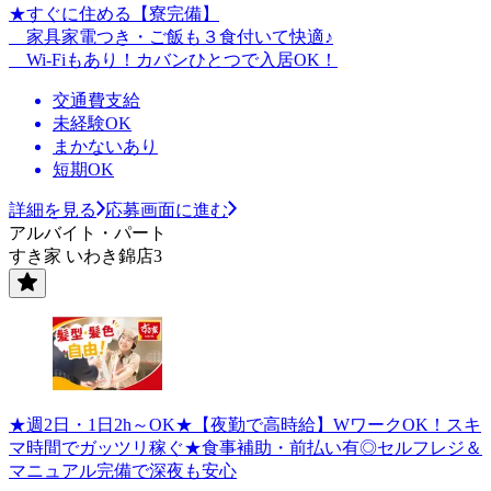
★すぐに住める【寮完備】
家具家電つき・ご飯も３食付いて快適♪
Wi-Fiもあり！カバンひとつで入居OK！
交通費支給
未経験OK
まかないあり
短期OK
詳細を見る
応募画面に進む
アルバイト・パート
すき家 いわき錦店3
★週2日・1日2h～OK★【夜勤で高時給】WワークOK！スキ
マ時間でガッツリ稼ぐ★食事補助・前払い有◎セルフレジ＆
マニュアル完備で深夜も安心