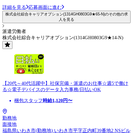
詳細を見る
応募画面に進む
株式会社綜合キャリアオプション(1314GH0803G9★65-N)のその他の求
人を見る
派遣労働者
株式会社綜合キャリアオプション(1314GH0803G9★14-N)
【20代～40代活躍中】社保完備・派遣のお仕事☆週5で働け
る☆電子デバイスのデータ入力事務/日払いOK
梱包スタッフ
時給
1,120
円〜
勤務地
面接地
福島県いわき市(勤務地) いわき市平字正内町39番地2 NSビル