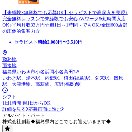
【未経験×無資格でも応募OK】セラピストで高収入を実現♪
完全無料レッスンで未経験でも安心♪Wワーク&短時間入店
OK♪平均月収33万円☆週1日～1時間～でもOK♪全国600店舗
の圧倒的集客力☆
セラピスト
時給
2,088
円〜
3,510
円
勤務地
面接地
福島県いわき市小名浜岡小名高田2-5
いわき駅、湯本駅、内郷駅、植田(福島)駅、勿来駅、磯原
駅、大津港駅、高萩駅、広野(福島)駅
シフト
1日1時間 週1日からOK
詳細を見る
応募画面に進む
アルバイト・パート
株式会社創新◆福島県内どこでもお迎えいきます◆