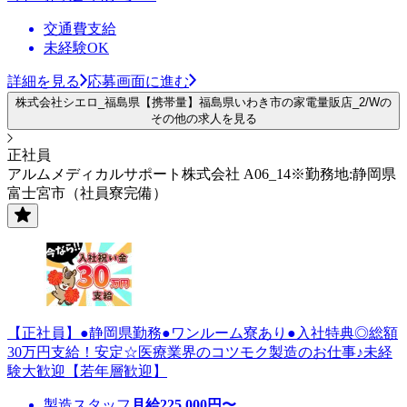
交通費支給
未経験OK
詳細を見る
応募画面に進む
株式会社シエロ_福島県【携帯量】福島県いわき市の家電量販店_2/Wの
その他の求人を見る
正社員
アルムメディカルサポート株式会社 A06_14※勤務地:静岡県
富士宮市（社員寮完備）
【正社員】●静岡県勤務●ワンルーム寮あり●入社特典◎総額
30万円支給！安定☆医療業界のコツモク製造のお仕事♪未経
験大歓迎【若年層歓迎】
製造スタッフ
月給
225,000
円〜