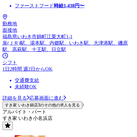
ファーストフード
時給
1,438
円〜
勤務地
面接地
福島県いわき市錦町江栗大町1-1
泉(ＪＲ)駅、湯本駅、内郷駅、いわき駅、大津港駅、磯原
駅、高萩駅、十王駅、日立駅
シフト
1日2時間 週2日からOK
交通費支給
未経験OK
詳細を見る
応募画面に進む
すき家 いわき錦店3のその他の求人を見る
アルバイト・パート
すき家 いわき小名浜店