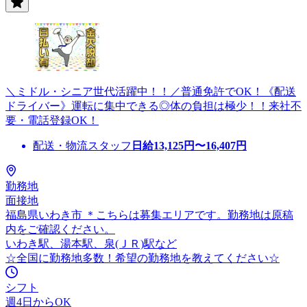
＼ミドル・シニア世代活躍中！！／普通免許でOK！《配送
ドライバー》運転に集中できる◎体の負担は極少！！来社不
要・電話登録OK！
配送・物流スタッフ
日給
13,125
円〜
16,407
円
勤務地
面接地
福島県いわき市 ＊こちらは募集エリアです。勤務地は原稿
内をご確認ください。
いわき駅、湯本駅、泉(ＪＲ)駅など
☆全国に勤務地多数！希望の勤務地を教えてください☆
シフト
週4日からOK