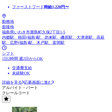
ファーストフード
時給
1,220
円〜
勤務地
面接地
福島県いわき市鹿島町久保2丁目1-5
内郷駅、植田(福島)駅、勿来駅、磯原駅、大津港駅、高萩
駅、広野(福島)駅、木戸駅、富岡駅
シフト
1日2時間 週2日からOK
交通費支給
未経験OK
詳細を見る
応募画面に進む
アルバイト・パート
クレールコート