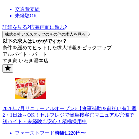
交通費支給
未経験OK
詳細を見る
応募画面に進む
株式会社アズスタッフのその他の求人を見る
以下の求人はいかがですか？
条件を緩めてヒットした求人情報をピックアップ
アルバイト・パート
すき家 いわき湯本店
2026年7月リニューアルオープン♪【食事補助＆前払い有】週
2・1日2h～OK！セルフレジで簡単接客◎マニュアル完備で
初バイト・未経験も安心！積極採用中
ファーストフード
時給
1,220
円〜