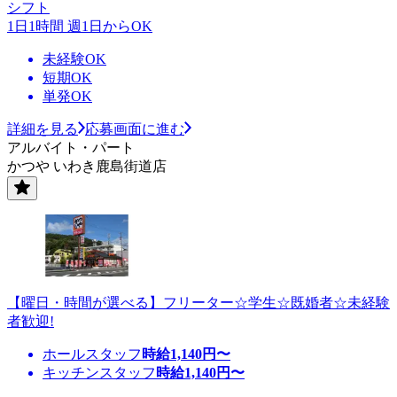
シフト
1日1時間 週1日からOK
未経験OK
短期OK
単発OK
詳細を見る
応募画面に進む
アルバイト・パート
かつや いわき鹿島街道店
【曜日・時間が選べる】フリーター☆学生☆既婚者☆未経験
者歓迎!
ホールスタッフ
時給
1,140
円〜
キッチンスタッフ
時給
1,140
円〜