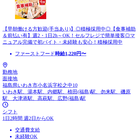
【早朝働ける方歓迎(手当あり)】◎積極採用中◎【食事補助
＆前払い有】週2・1日2h～OK！セルフレジで簡単接客◎マ
ニュアル完備で初バイト・未経験も安心！積極採用中
ファーストフード
時給
1,220
円〜
勤務地
面接地
福島県いわき市小名浜字松之中10
いわき駅、湯本駅、内郷駅、植田(福島)駅、勿来駅、磯原
駅、大津港駅、高萩駅、広野(福島)駅
シフト
1日2時間 週2日からOK
交通費支給
未経験OK