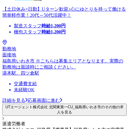
【土日休み×日勤】Uターン歓迎♪心にゆとりを持って働ける
簡単軽作業！20代～50代活躍中！
製造スタッフ
時給
1,200
円
梱包スタッフ
時給
1,200
円
勤務地
面接地
福島県いわき市 ※こちらは募集エリアとなります。実際の
勤務地は面談時にご相談ください。
湯本駅、四ツ倉駅
交通費支給
未経験OK
詳細を見る
応募画面に進む
UTエージェント株式会社 北関東第一CU_福島県いわき市のその他の求
人を見る
派遣労働者