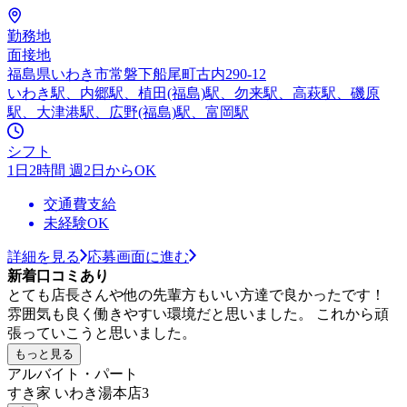
勤務地
面接地
福島県いわき市常磐下船尾町古内290-12
いわき駅、内郷駅、植田(福島)駅、勿来駅、高萩駅、磯原
駅、大津港駅、広野(福島)駅、富岡駅
シフト
1日2時間 週2日からOK
交通費支給
未経験OK
詳細を見る
応募画面に進む
新着口コミあり
とても店長さんや他の先輩方もいい方達で良かったです！
雰囲気も良く働きやすい環境だと思いました。 これから頑
張っていこうと思いました。
もっと見る
アルバイト・パート
すき家 いわき湯本店3