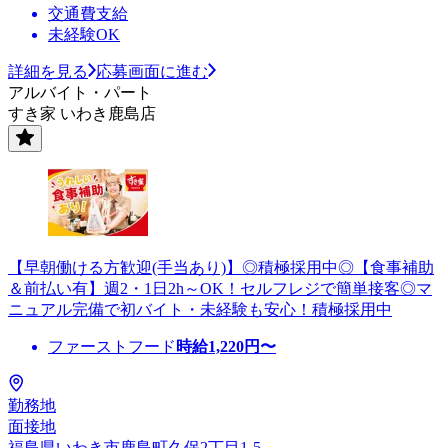
交通費支給
未経験OK
詳細を見る
応募画面に進む
アルバイト・パート
すき家 いわき鹿島店
【早朝働ける方歓迎(手当あり)】◎積極採用中◎【食事補助
＆前払い有】週2・1日2h～OK！セルフレジで簡単接客◎マ
ニュアル完備で初バイト・未経験も安心！積極採用中
ファーストフード
時給
1,220
円〜
勤務地
面接地
福島県いわき市鹿島町久保2丁目1-5