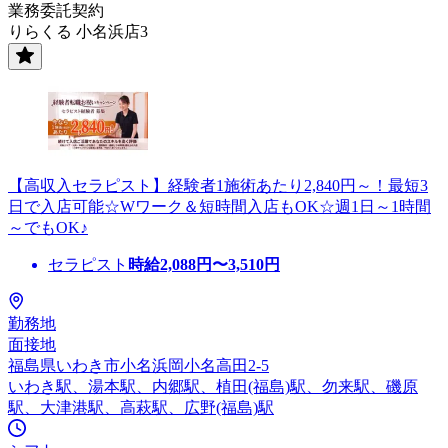
業務委託契約
りらくる 小名浜店3
【高収入セラピスト】経験者1施術あたり2,840円～！最短3
日で入店可能☆Wワーク＆短時間入店もOK☆週1日～1時間
～でもOK♪
セラピスト
時給
2,088
円〜
3,510
円
勤務地
面接地
福島県いわき市小名浜岡小名高田2-5
いわき駅、湯本駅、内郷駅、植田(福島)駅、勿来駅、磯原
駅、大津港駅、高萩駅、広野(福島)駅