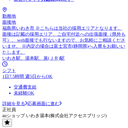
勤務地
面接地
福島県いわき市 ※こちらは当社の採用エリアとなります。
面接は記載の採用エリア、ご自宅付近への出張面接（県外も
可）、 web面接でも行ないますので、お気軽にご相談くださ
いませ。 ※内定の場合は富士宮市(静岡県)へ入寮をお願いい
たします。
いわき駅、湯本駅、泉(ＪＲ)駅
シフト
1日7.5時間 週5日からOK
交通費支給
未経験OK
詳細を見る
応募画面に進む
正社員
auショップ いわき湯本(株式会社アクセスブリッジ)