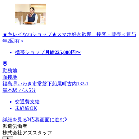
★キレイなauショップ★スマホ好き歓迎！接客・販売＜賞与
年2回有＞
携帯ショップ
月給
225,000
円〜
勤務地
面接地
福島県いわき市常磐下船尾町古内132-1
湯本駅 バス5分
交通費支給
未経験OK
詳細を見る
応募画面に進む
派遣労働者
株式会社アズスタッフ