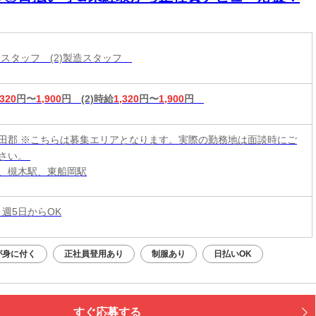
分けスタッフ (2)製造スタッフ
,320
円〜
1,900
円
(2)時給
1,320
円〜
1,900
円
田郡 ※こちらは募集エリアとなります。実際の勤務地は面談時にご
さい。
、槻木駅、東船岡駅
 週5日からOK
が身に付く
正社員登用あり
制服あり
日払いOK
すぐ応募する