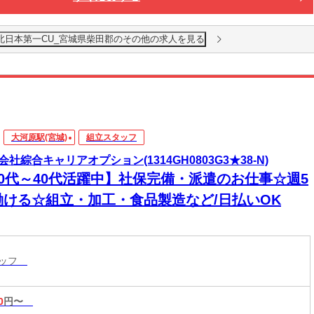
北日本第一CU_宮城県柴田郡のその他の求人を見る
大河原駅(宮城)
組立スタッフ
会社綜合キャリアオプション(1314GH0803G3★38-N)
20代～40代活躍中】社保完備・派遣のお仕事☆週5
働ける☆組立・加工・食品製造など/日払いOK
タッフ
0
円〜