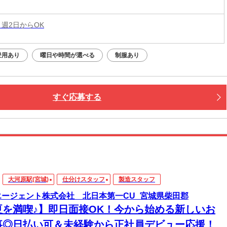
 週2日からOK
登用あり
曜日や時間が選べる
制服あり
すぐ応募する
大河原駅(宮城)
仕分けスタッフ
製造スタッフ
エージェント株式会社 北日本第一CU_宮城県柴田郡
夏を満喫♪】即日面接OK！今から始める新しいお
事◎日払い可＆未経験から正社員デビュー応援！