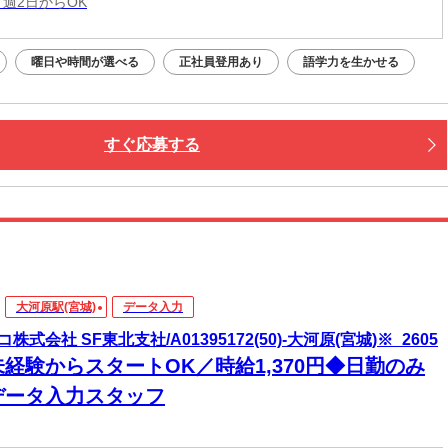
 週2日からOK
曜日や時間が選べる
正社員登用あり
語学力を生かせる
すぐ応募する
大河原駅(宮城)
データ入力
株式会社 SF東北支社/A01395172(50)-大河原(宮城)※_2605
未経験からスタートOK／時給1,370円◆日勤のみ
データ入力スタッフ