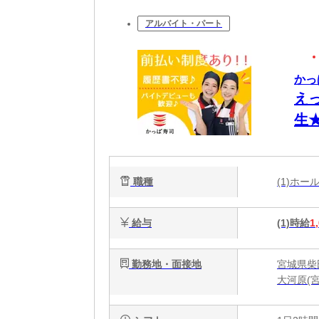
アルバイト・パート
かっ
え
生
ビュ
職種
(1)ホ
給与
(1)時給
1
勤務地・面接地
宮城県柴
大河原(