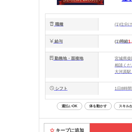
職種
(1)仕
給与
(1)時給
1
勤務地・面接地
宮城県柴
相談くだ
大河原駅
シフト
1日8時間
週払いOK
体を動かす
スキル
キープに追加