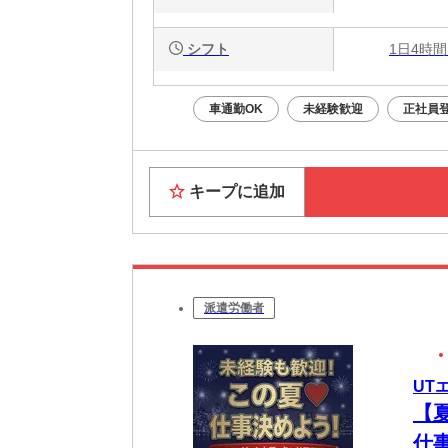
シフト
1日4時間
車通勤OK
未経験歓迎
正社員
キープに追加
派遣労働者
UT
【
仕