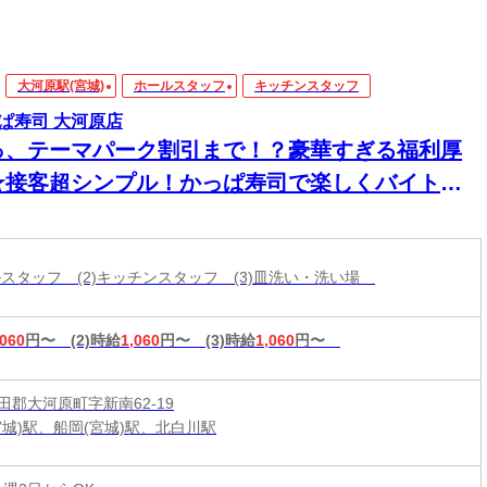
大河原駅(宮城)
ホールスタッフ
キッチンスタッフ
ぱ寿司 大河原店
っ、テーマパーク割引まで！？豪華すぎる福利厚
★接客超シンプル！かっぱ寿司で楽しくバイトデ
ー♪
ールスタッフ (2)キッチンスタッフ (3)皿洗い・洗い場
,060
円〜
(2)時給
1,060
円〜
(3)時給
1,060
円〜
田郡大河原町字新南62-19
宮城)駅、船岡(宮城)駅、北白川駅