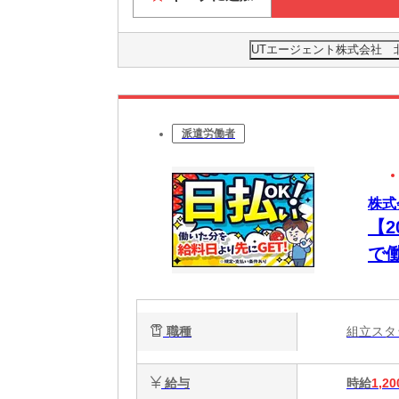
UTエージェント株式会社 
派遣労働者
株式
【
で
職種
組立ス
給与
時給
1,20