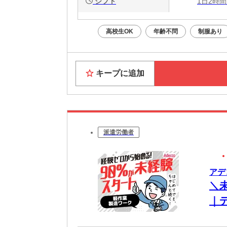
シフト
1日2時間
高校生OK
年齢不問
制服あり
キープに追加
派遣労働者
アデコ
＼
｜