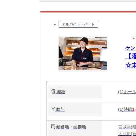
アルバイト・パート
ケン
【
☆
職種
(1)ホ
給与
(1)時給
1
勤務地・面接地
宮城県柴
大河原(宮