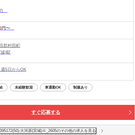
入力
0
円〜
田郡村田町
城)駅
 週5日からOK
給
未経験歓迎
車通勤OK
制服あり
すぐ応募する
95172(50)-大河原(宮城)※_2605のその他の求人を見る