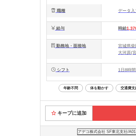
職種
データ
給与
時給
1,37
勤務地・面接地
宮城県柴
大河原(宮
シフト
1日8時間
年齢不問
体を動かす
交通費支
キープに追加
アデコ株式会社 SF東北支社/A013