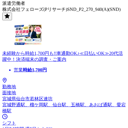
派遣労働者
株式会社フェローズ(Pリサーチ)SND_P2_270_940(A)(SND)
未経験から時給1,700円も!!車通勤OK♪≪日払いOK≫20代活
躍中！決済端末の調査・ご案内
営業
時給
1,700
円
勤務地
面接地
宮城県仙台市若林区連坊
宮城野通駅、榴ケ岡駅、仙台駅、五橋駅、あおば通駅、愛宕
橋駅
シフト