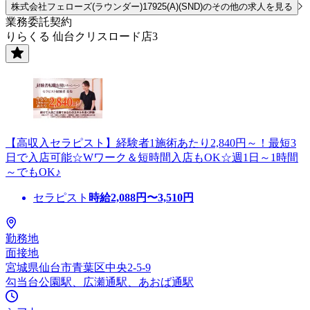
株式会社フェローズ(ラウンダー)17925(A)(SND)のその他の求人を見る
業務委託契約
りらくる 仙台クリスロード店3
【高収入セラピスト】経験者1施術あたり2,840円～！最短3
日で入店可能☆Wワーク＆短時間入店もOK☆週1日～1時間
～でもOK♪
セラピスト
時給
2,088
円〜
3,510
円
勤務地
面接地
宮城県仙台市青葉区中央2-5-9
勾当台公園駅、広瀬通駅、あおば通駅