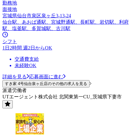
勤務地
面接地
宮城県仙台市泉区泉ヶ丘3-13-24
仙台駅、あおば通駅、宮城野通駅、長町駅、岩切駅、利府
駅、塩釜駅、多賀城駅、古川駅
シフト
1日2時間 週2日からOK
交通費支給
未経験OK
詳細を見る
応募画面に進む
すき家 4号仙台泉ヶ丘店のその他の求人を見る
派遣労働者
UTエージェント株式会社 北関東第一CU_茨城県下妻市