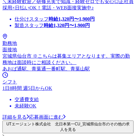
＼未経験歓迎／研修充実で知識・経験ゼロでも安心◎正社員
採用×日払いOK！電話・WEB面接実施中♪
仕分けスタッフ
時給
1,320
円〜
1,900
円
製造スタッフ
時給
1,320
円〜
1,900
円
勤務地
面接地
宮城県仙台市 ※こちらは募集エリアとなります。実際の勤
務地は面談時にご相談ください。
あおば通駅、青葉通一番町駅、青葉山駅
シフト
1日8時間 週5日からOK
交通費支給
未経験OK
詳細を見る
応募画面に進む
UTエージェント株式会社 北日本第一CU_宮城県仙台市のその他の求
人を見る