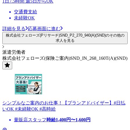
1日7.5時間 週5日からOK
交通費支給
未経験OK
詳細を見る
応募画面に進む
株式会社フェローズ(Pリサーチ)SND_P2_270_940(A)(SND)のその他の
求人を見る
派遣労働者
株式会社フェローズ(保険ご案内)SND_IN_268_160T(A)(SND)
シンプルなご案内のお仕事！【プランアドバイザー】#日払
いOK #未経験OK #高時給
量販店スタッフ
時給
1,400
円〜
1,600
円