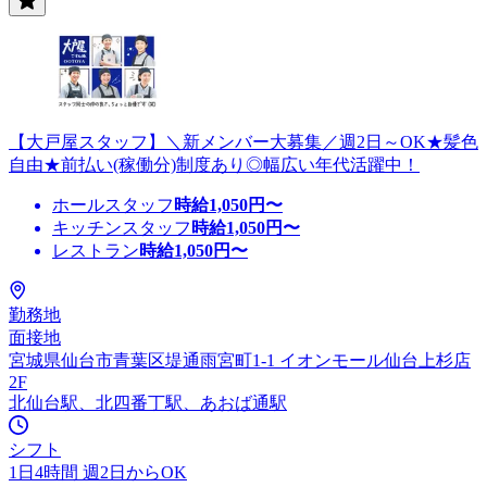
【大戸屋スタッフ】＼新メンバー大募集／週2日～OK★髪色
自由★前払い(稼働分)制度あり◎幅広い年代活躍中！
ホールスタッフ
時給
1,050
円〜
キッチンスタッフ
時給
1,050
円〜
レストラン
時給
1,050
円〜
勤務地
面接地
宮城県仙台市青葉区堤通雨宮町1-1 イオンモール仙台上杉店
2F
北仙台駅、北四番丁駅、あおば通駅
シフト
1日4時間 週2日からOK