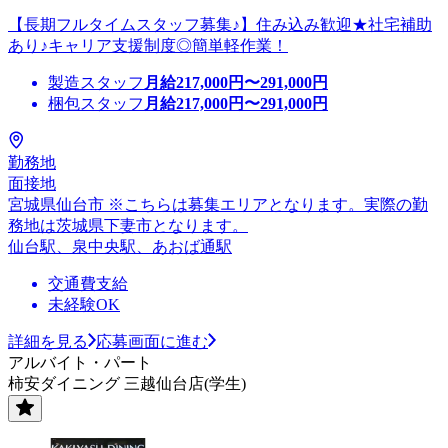
【長期フルタイムスタッフ募集♪】住み込み歓迎★社宅補助
あり♪キャリア支援制度◎簡単軽作業！
製造スタッフ
月給
217,000
円〜
291,000
円
梱包スタッフ
月給
217,000
円〜
291,000
円
勤務地
面接地
宮城県仙台市 ※こちらは募集エリアとなります。実際の勤
務地は茨城県下妻市となります。
仙台駅、泉中央駅、あおば通駅
交通費支給
未経験OK
詳細を見る
応募画面に進む
アルバイト・パート
柿安ダイニング 三越仙台店(学生)