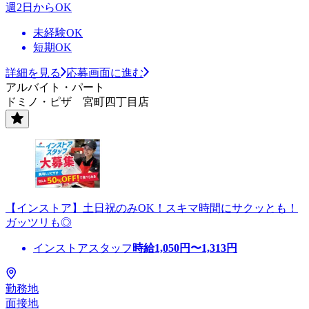
週2日からOK
未経験OK
短期OK
詳細を見る
応募画面に進む
アルバイト・パート
ドミノ・ピザ 宮町四丁目店
【インストア】土日祝のみOK！スキマ時間にサクッとも！
ガッツリも◎
インストアスタッフ
時給
1,050
円〜
1,313
円
勤務地
面接地