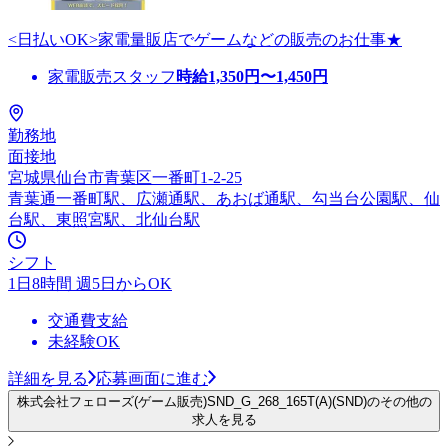
<日払いOK>家電量販店でゲームなどの販売のお仕事★
家電販売スタッフ
時給
1,350
円〜
1,450
円
勤務地
面接地
宮城県仙台市青葉区一番町1-2-25
青葉通一番町駅、広瀬通駅、あおば通駅、勾当台公園駅、仙
台駅、東照宮駅、北仙台駅
シフト
1日8時間 週5日からOK
交通費支給
未経験OK
詳細を見る
応募画面に進む
株式会社フェローズ(ゲーム販売)SND_G_268_165T(A)(SND)のその他の
求人を見る