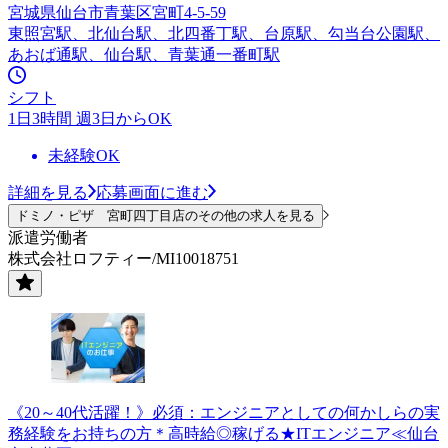
宮城県仙台市青葉区宮町4-5-59
東照宮駅、北仙台駅、北四番丁駅、台原駅、勾当台公園駅、
あおば通駅、仙台駅、青葉通一番町駅
シフト
1日3時間 週3日からOK
未経験OK
詳細を見る
応募画面に進む
ドミノ・ピザ 宮町四丁目店のその他の求人を見る
派遣労働者
株式会社ロフティー/MI10018751
《20～40代活躍！》必須：エンジニアとしての何かしらの実
務経験をお持ちの方＊高時給◎稼げる★ITエンジニア≪仙台