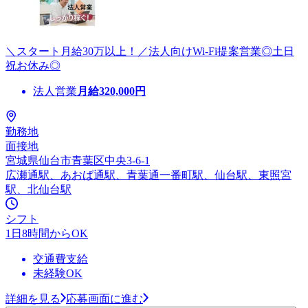
＼スタート月給30万以上！／法人向けWi-Fi提案営業◎土日
祝お休み◎
法人営業
月給
320,000
円
勤務地
面接地
宮城県仙台市青葉区中央3-6-1
広瀬通駅、あおば通駅、青葉通一番町駅、仙台駅、東照宮
駅、北仙台駅
シフト
1日8時間からOK
交通費支給
未経験OK
詳細を見る
応募画面に進む