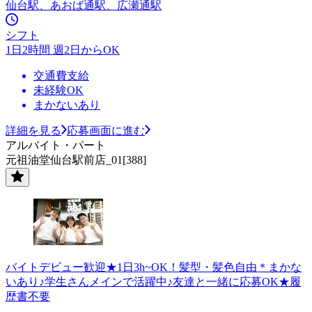
仙台駅、あおば通駅、広瀬通駅
シフト
1日2時間 週2日からOK
交通費支給
未経験OK
まかないあり
詳細を見る
応募画面に進む
アルバイト・パート
元祖油堂仙台駅前店_01[388]
バイトデビュー歓迎★1日3h~OK！髪型・髪色自由＊まかな
いあり♪学生さんメインで活躍中♪友達と一緒に応募OK★履
歴書不要