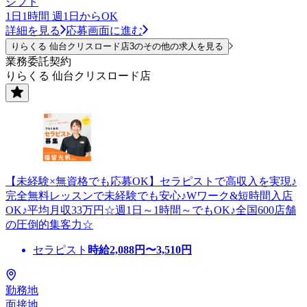
シフト
1日1時間 週1日からOK
詳細を見る
応募画面に進む
りらくる 仙台クリスロード店3のその他の求人を見る
業務委託契約
りらくる 仙台クリスロード店
【未経験×無資格でも応募OK】セラピストで高収入を実現♪
完全無料レッスンで未経験でも安心♪Wワーク&短時間入店
OK♪平均月収33万円☆週1日～1時間～でもOK♪全国600店舗
の圧倒的集客力☆
セラピスト
時給
2,088
円〜
3,510
円
勤務地
面接地