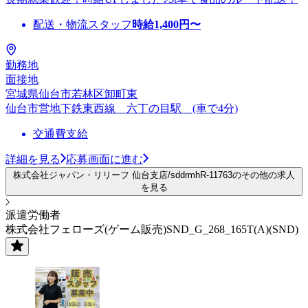
配送・物流スタッフ
時給
1,400
円〜
勤務地
面接地
宮城県仙台市若林区卸町東
仙台市営地下鉄東西線 六丁の目駅 (車で4分)
交通費支給
詳細を見る
応募画面に進む
株式会社ジャパン・リリーフ 仙台支店/sddrmhR-11763のその他の求人
を見る
派遣労働者
株式会社フェローズ(ゲーム販売)SND_G_268_165T(A)(SND)