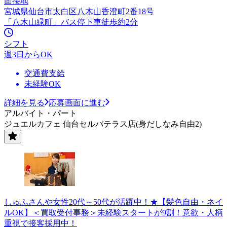
面接地
宮城県仙台市太白区八木山香澄町2番18号
「八木山緑町」バス停下車徒歩約2分
シフト
週3日からOK
交通費支給
未経験OK
詳細を見る
応募画面に進む
アルバイト・パート
ジュエルカフェ 仙台セルバテラス店(身だしなみ自由2)
しゅふさんや女性20代～50代が活躍中！★【髪色自由・ネイ
ルOK】＜買取受付事務＞未経験スタートが9割！意欲・人柄
重視で接客採用中！