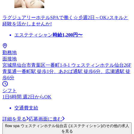
ラグジュアリーホテルSPAで働く☆彡週2日～OK♪スキルと
経験を活かしませんか!
エステティシャン
時給
1,200
円〜
勤務地
面接地
宮城県仙台市青葉区一番町1-9-1 ウェスティンホテル仙台26F
青葉通一番町駅 徒歩1分、あおば通駅 徒歩6分、広瀬通駅 徒
歩6分
シフト
1日6時間 週2日からOK
交通費支給
詳細を見る
応募画面に進む
flow spa ウェスティンホテル仙台店 (エステティシャン)のその他の求人
を見る