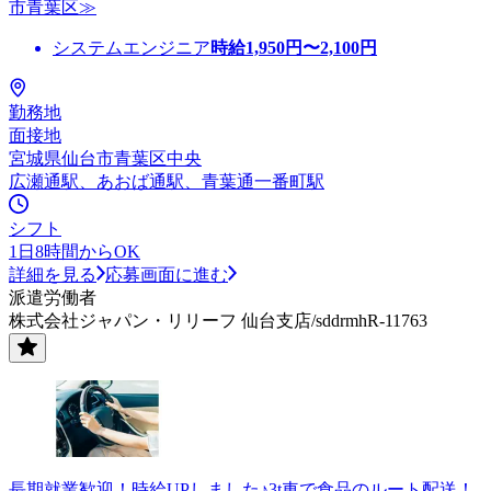
市青葉区≫
システムエンジニア
時給
1,950
円〜
2,100
円
勤務地
面接地
宮城県仙台市青葉区中央
広瀬通駅、あおば通駅、青葉通一番町駅
シフト
1日8時間からOK
詳細を見る
応募画面に進む
派遣労働者
株式会社ジャパン・リリーフ 仙台支店/sddrmhR-11763
長期就業歓迎！時給UPしました♪3t車で食品のルート配送！