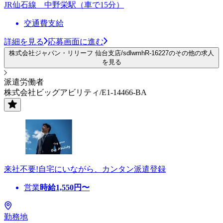
JR仙石線 中野栄駅（車で15分）
交通費支給
詳細を見る
応募画面に進む
株式会社ジャパン・リリーフ 仙台支店/sdlwmhR-16227のその他の求人
を見る
派遣労働者
株式会社ビッグアビリティ/E1-14466-BA
来社不要!自宅にいながら、カンタン派遣登録
営業
時給
1,550
円〜
勤務地