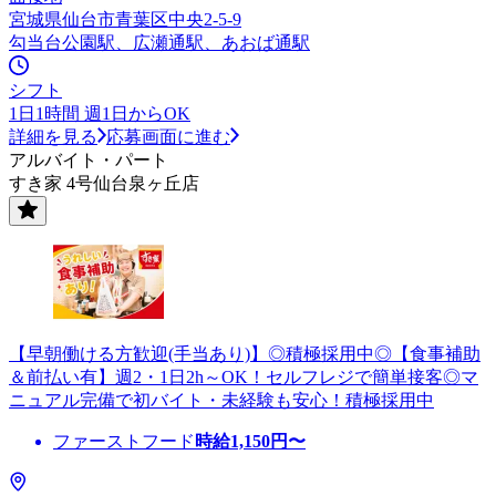
宮城県仙台市青葉区中央2-5-9
勾当台公園駅、広瀬通駅、あおば通駅
シフト
1日1時間 週1日からOK
詳細を見る
応募画面に進む
アルバイト・パート
すき家 4号仙台泉ヶ丘店
【早朝働ける方歓迎(手当あり)】◎積極採用中◎【食事補助
＆前払い有】週2・1日2h～OK！セルフレジで簡単接客◎マ
ニュアル完備で初バイト・未経験も安心！積極採用中
ファーストフード
時給
1,150
円〜