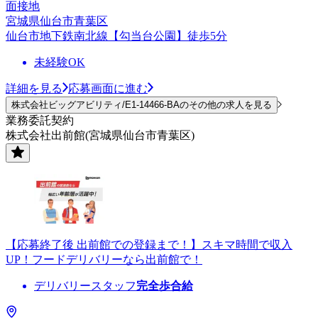
面接地
宮城県仙台市青葉区
仙台市地下鉄南北線【勾当台公園】徒歩5分
未経験OK
詳細を見る
応募画面に進む
株式会社ビッグアビリティ/E1-14466-BAのその他の求人を見る
業務委託契約
株式会社出前館(宮城県仙台市青葉区)
【応募終了後 出前館での登録まで！】スキマ時間で収入
UP！フードデリバリーなら出前館で！
デリバリースタッフ
完全歩合給