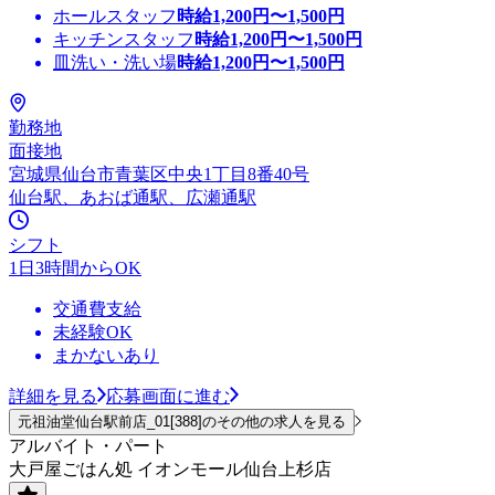
ホールスタッフ
時給
1,200
円〜
1,500
円
キッチンスタッフ
時給
1,200
円〜
1,500
円
皿洗い・洗い場
時給
1,200
円〜
1,500
円
勤務地
面接地
宮城県仙台市青葉区中央1丁目8番40号
仙台駅、あおば通駅、広瀬通駅
シフト
1日3時間からOK
交通費支給
未経験OK
まかないあり
詳細を見る
応募画面に進む
元祖油堂仙台駅前店_01[388]のその他の求人を見る
アルバイト・パート
大戸屋ごはん処 イオンモール仙台上杉店