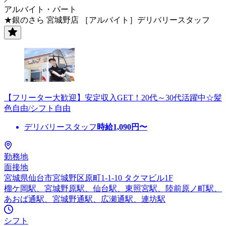
アルバイト・パート
★銀のさら 宮城野店 ［アルバイト］デリバリースタッフ
【フリーター大歓迎】安定収入GET！20代～30代活躍中☆髪
色自由/シフト自由
デリバリースタッフ
時給
1,090
円〜
勤務地
面接地
宮城県仙台市宮城野区原町1-1-10 タクマビル1F
榴ケ岡駅、宮城野原駅、仙台駅、東照宮駅、陸前原ノ町駅、
あおば通駅、宮城野通駅、広瀬通駅、連坊駅
シフト