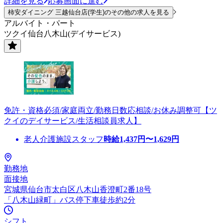
詳細を見る
応募画面に進む
柿安ダイニング 三越仙台店(学生)のその他の求人を見る
アルバイト・パート
ツクイ仙台八木山(デイサービス)
免許・資格必須/家庭両立/勤務日数応相談/お休み調整可【ツ
クイのデイサービス/生活相談員求人】
老人介護施設スタッフ
時給
1,437
円〜
1,629
円
勤務地
面接地
宮城県仙台市太白区八木山香澄町2番18号
「八木山緑町」バス停下車徒歩約2分
シフト