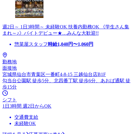
週2日～ 1日3時間～ 未経験OK 扶養内勤務OK 《学生さん集
まれ～♪》バイトデビュー★…みんな大歓迎!!
惣菜屋スタッフ
時給
1,040
円〜
1,060
円
勤務地
面接地
宮城県仙台市青葉区一番町4-8-15 三越仙台店B1F
勾当台公園駅 徒歩5分、北四番丁駅 徒歩6分、あおば通駅 徒
歩15分
シフト
1日3時間 週2日からOK
交通費支給
未経験OK