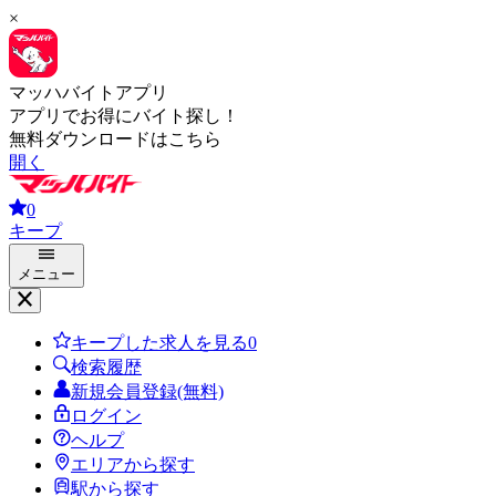
×
マッハバイトアプリ
アプリでお得にバイト探し！
無料ダウンロードはこちら
開く
0
キープ
メニュー
キープした求人を見る
0
検索履歴
新規会員登録(無料)
ログイン
ヘルプ
エリアから探す
駅から探す