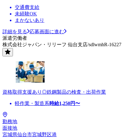
交通費支給
未経験OK
まかないあり
詳細を見る
応募画面に進む
派遣労働者
株式会社ジャパン・リリーフ 仙台支店/sdlwmhR-16227
資格取得支援あり◎鉄鋼製品の検査・出荷作業
軽作業・製造系
時給
1,250
円〜
勤務地
面接地
宮城県仙台市宮城野区港