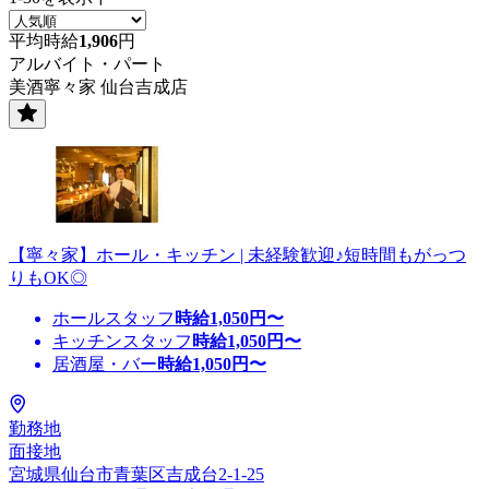
平均時給
1,906
円
アルバイト・パート
美酒寧々家 仙台吉成店
【寧々家】ホール・キッチン | 未経験歓迎♪短時間もがっつ
りもOK◎
ホールスタッフ
時給
1,050
円〜
キッチンスタッフ
時給
1,050
円〜
居酒屋・バー
時給
1,050
円〜
勤務地
面接地
宮城県仙台市青葉区吉成台2-1-25