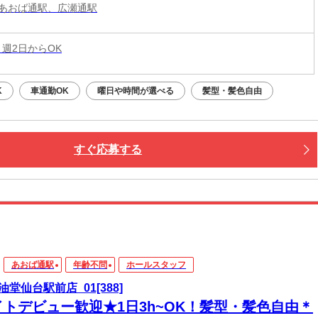
あおば通駅、広瀬通駅
 週2日からOK
K
車通勤OK
曜日や時間が選べる
髪型・髪色自由
すぐ応募する
あおば通駅
年齢不問
ホールスタッフ
油堂仙台駅前店_01[388]
イトデビュー歓迎★1日3h~OK！髪型・髪色自由＊