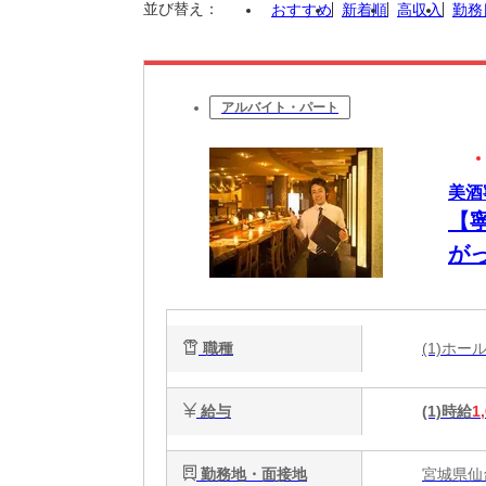
並び替え：
おすすめ
新着順
高収入
勤務
アルバイト・パート
美酒
【
が
職種
(1)ホ
給与
(1)時給
1
勤務地・面接地
宮城県仙台