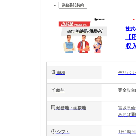
業務委託契約
株式
【
収
職種
デリバ
給与
完全歩合
勤務地・面接地
宮城県仙
あおば通
シフト
1日1時間