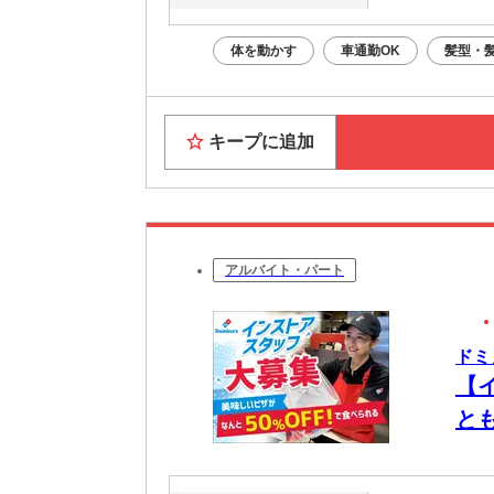
体を動かす
車通勤OK
髪型・
キープに追加
アルバイト・パート
ドミ
【
と