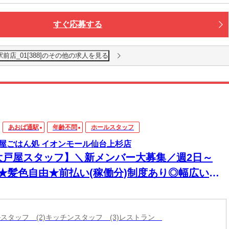
すぐ応募する
前店_01[388]のその他の求人を見る
あおば通駅
年齢不問
ホールスタッフ
屋ごはん処 イオンモール仙台上杉店
大戸屋スタッフ】＼新メンバー大募集／週2日～
K★髪色自由★前払い(稼働分)制度あり◎幅広い年
活躍中！
ールスタッフ (2)キッチンスタッフ (3)レストラン