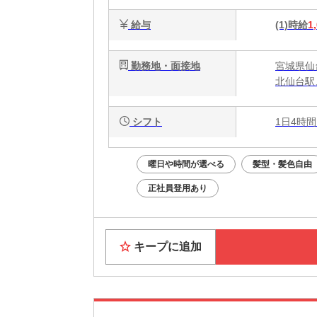
給与
(1)時給
1
勤務地・面接地
宮城県仙
北仙台駅
シフト
1日4時間
曜日や時間が選べる
髪型・髪色自由
正社員登用あり
キープに追加