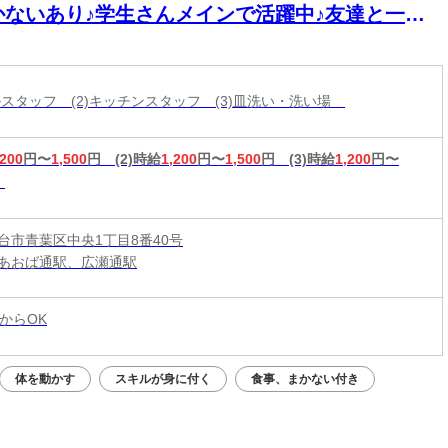
かないあり♪学生さんメインで活躍中♪友達と一緒
応募OK★履歴書不要
ールスタッフ (2)キッチンスタッフ (3)皿洗い・洗い場
,200
円〜
1,500
円
(2)時給
1,200
円〜
1,500
円
(3)時給
1,200
円〜
台市青葉区中央1丁目8番40号
あおば通駅、広瀬通駅
からOK
体を動かす
スキルが身に付く
食事、まかない付き