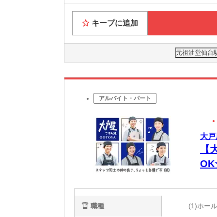
キープに追加
元祖油堂仙台駅
アルバイト・パート
大戸
【
O
代
職種
(1)ホ