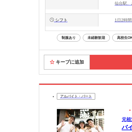
仙台駅、
シフト
1日2時間
制服あり
未経験歓迎
高校生O
キープに追加
アルバイト・パート
元祖
バ