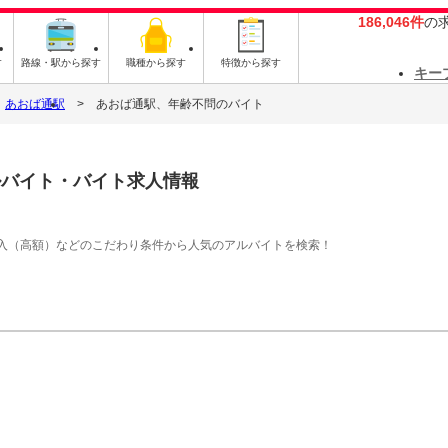
186,046件
の
す
路線・駅から探す
職種から探す
特徴から探す
キー
あおば通駅
あおば通駅、年齢不問のバイト
ルバイト・バイト求人情報
入（高額）などのこだわり条件から人気のアルバイトを検索！