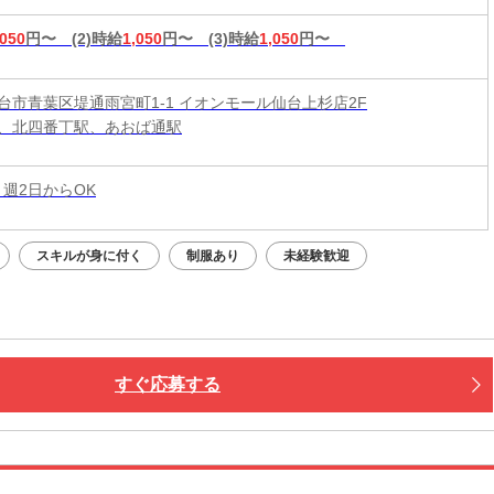
,050
円〜
(2)時給
1,050
円〜
(3)時給
1,050
円〜
台市青葉区堤通雨宮町1-1 イオンモール仙台上杉店2F
、北四番丁駅、あおば通駅
 週2日からOK
スキルが身に付く
制服あり
未経験歓迎
すぐ応募する