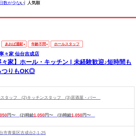
日数が少ない
人気順
あおば通駅
年齢不問
ホールスタッフ
寧々家 仙台吉成店
寧々家】ホール・キッチン | 未経験歓迎♪短時間も
っつりもOK◎
ールスタッフ (2)キッチンスタッフ (3)居酒屋・バー
,050
円〜
(2)時給
1,050
円〜
(3)時給
1,050
円〜
市青葉区吉成台2-1-25