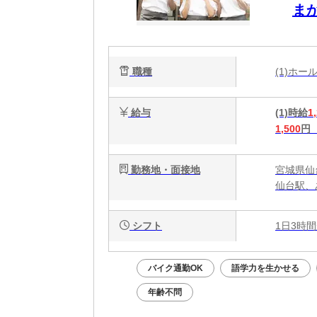
ま
に
職種
(1)ホ
給与
(1)時給
1
1,500
円
勤務地・面接地
宮城県仙
仙台駅、
シフト
1日3時間
バイク通勤OK
語学力を生かせる
年齢不問