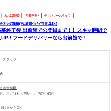
あおば通駅
年齢不問
デリバリースタッフ
会社出前館(宮城県仙台市青葉区)
応募終了後 出前館での登録まで！】スキマ時間で
入UP！フードデリバリーなら出前館で！
リースタッフ
給
台市青葉区
駅、東北福祉大前駅、川内(宮城)駅
 週1日からOK