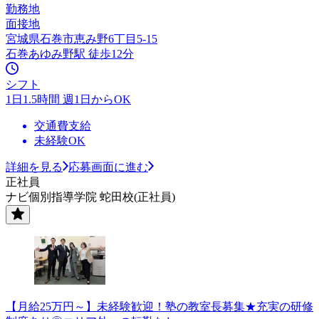
勤務地
面接地
宮城県石巻市恵み野6丁目5-15
石巻あゆみ野駅 徒歩12分
シフト
1日1.5時間 週1日からOK
交通費支給
未経験OK
詳細を見る
応募画面に進む
正社員
ナビ個別指導学院 蛇田校(正社員)
【月給25万円～】未経験歓迎！塾の教室長募集★充実の研修