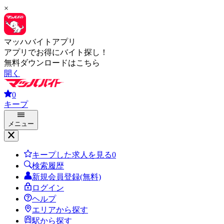
×
マッハバイトアプリ
アプリでお得にバイト探し！
無料ダウンロードはこちら
開く
0
キープ
メニュー
キープした求人を見る
0
検索履歴
新規会員登録(無料)
ログイン
ヘルプ
エリアから探す
駅から探す