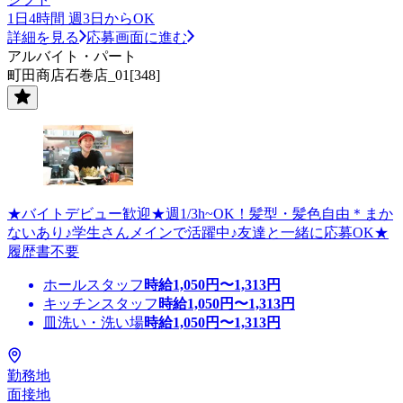
1日4時間 週3日からOK
詳細を見る
応募画面に進む
アルバイト・パート
町田商店石巻店_01[348]
★バイトデビュー歓迎★週1/3h~OK！髪型・髪色自由＊まか
ないあり♪学生さんメインで活躍中♪友達と一緒に応募OK★
履歴書不要
ホールスタッフ
時給
1,050
円〜
1,313
円
キッチンスタッフ
時給
1,050
円〜
1,313
円
皿洗い・洗い場
時給
1,050
円〜
1,313
円
勤務地
面接地