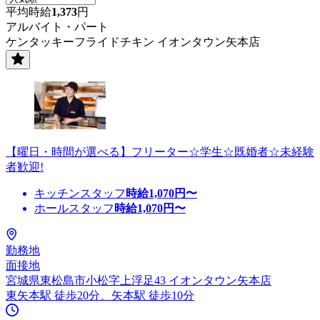
平均時給
1,373
円
アルバイト・パート
ケンタッキーフライドチキン イオンタウン矢本店
【曜日・時間が選べる】フリーター☆学生☆既婚者☆未経験
者歓迎!
キッチンスタッフ
時給
1,070
円〜
ホールスタッフ
時給
1,070
円〜
勤務地
面接地
宮城県東松島市小松字上浮足43 イオンタウン矢本店
東矢本駅 徒歩20分、矢本駅 徒歩10分