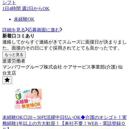
シフト
1日4時間 週2日からOK
未経験OK
詳細を見る
応募画面に進む
新着口コミあり
連絡してからすぐ連絡がきてスムーズに面接日が決まりまし
た。面接のその日にすぐ採用されてとても良かったです。
もっと見る
派遣労働者
マンパワーグループ株式会社 ケアサービス事業部(介護) 仙
台支店
未経験OK◎20～50代活躍中日払いOK◆介護のオシゴト！実
務経験1年以上の方大歓迎！【来社不要！WEB・電話登録Ｏ