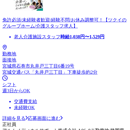
免許必須/未経験者歓迎/経験不問/お休み調整可！【ツクイの
グループホーム/介護スタッフ求人】
老人介護施設スタッフ
時給
1,038
円〜
1,529
円
勤務地
面接地
宮城県石巻市丸井戸三丁目6番19号
宮城交通バス「丸井戸三丁目」下車徒歩約2分
シフト
週3日からOK
交通費支給
未経験OK
詳細を見る
応募画面に進む
正社員