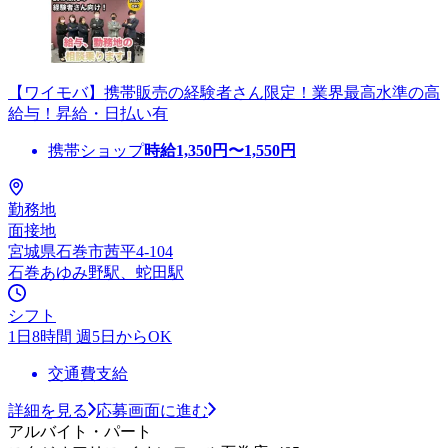
【ワイモバ】携帯販売の経験者さん限定！業界最高水準の高
給与！昇給・日払い有
携帯ショップ
時給
1,350
円〜
1,550
円
勤務地
面接地
宮城県石巻市茜平4-104
石巻あゆみ野駅、蛇田駅
シフト
1日8時間 週5日からOK
交通費支給
詳細を見る
応募画面に進む
アルバイト・パート