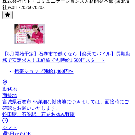
株式会社ヒト・コミュニケーションズ人材開発本部 (東北支
社)/s0f172026070203
【8月開始予定】石巻市で働くなら【楽天モバイル】長期勤
務で安定求人！未経験でも時給1,500円スタート
携帯ショップ
時給
1,400
円〜
勤務地
面接地
宮城県石巻市 ※詳細な勤務地につきましては、面接時にご
確認をお願いいたします。
蛇田駅、石巻駅、石巻あゆみ野駅
シフト
週5日からOK