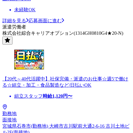
未経験OK
詳細を見る
応募画面に進む
派遣労働者
株式会社綜合キャリアオプション(1314GH0810G4★20-N)
【20代～40代活躍中】社保完備・派遣のお仕事☆週5で働け
る☆組立・加工・食品製造など/日払いOK
組立スタッフ
時給
1,120
円〜
勤務地
面接地
宮城県石巻市(勤務地) 大崎市古川駅前大通2-6-16 古川土地ビ
ル2F(面接地)