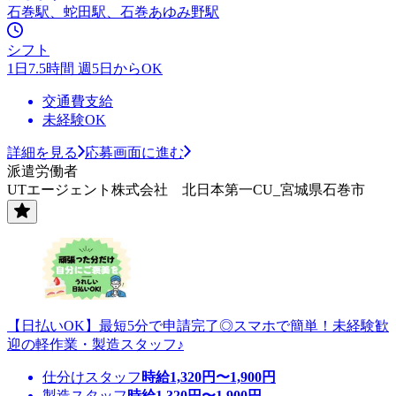
石巻駅、蛇田駅、石巻あゆみ野駅
シフト
1日7.5時間 週5日からOK
交通費支給
未経験OK
詳細を見る
応募画面に進む
派遣労働者
UTエージェント株式会社 北日本第一CU_宮城県石巻市
【日払いOK】最短5分で申請完了◎スマホで簡単！未経験歓
迎の軽作業・製造スタッフ♪
仕分けスタッフ
時給
1,320
円〜
1,900
円
製造スタッフ
時給
1,320
円〜
1,900
円