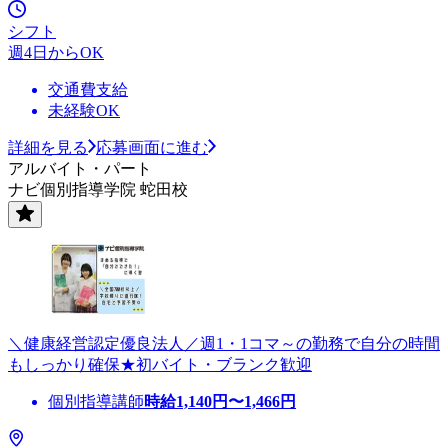
シフト
週4日からOK
交通費支給
未経験OK
詳細を見る
応募画面に進む
アルバイト・パート
ナビ個別指導学院 蛇田校
＼健康経営認定優良法人／週1・1コマ～の勤務で自分の時間
もしっかり確保★初バイト・ブランク歓迎
個別指導講師
時給
1,140
円〜
1,466
円