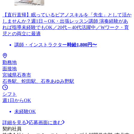
【直行直帰】眠っているピアノスキルを「先生」として活か
しませんか？週1日～OK・出張レッスン講師 演奏経験があ
れば指導未経験でもOK／20代～40代活躍中／Wワーク・育
児との両立に最適
講師・インストラクター
時給
1,800
円〜
勤務地
面接地
宮城県石巻市
石巻駅、蛇田駅、石巻あゆみ野駅
シフト
週1日からOK
未経験OK
詳細を見る
応募画面に進む
契約社員