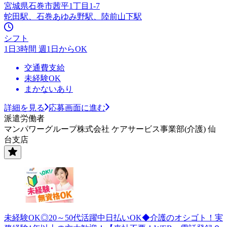
宮城県石巻市茜平1丁目1‐7
蛇田駅、石巻あゆみ野駅、陸前山下駅
シフト
1日3時間 週1日からOK
交通費支給
未経験OK
まかないあり
詳細を見る
応募画面に進む
派遣労働者
マンパワーグループ株式会社 ケアサービス事業部(介護) 仙
台支店
未経験OK◎20～50代活躍中日払いOK◆介護のオシゴト！実