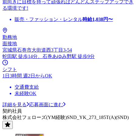
前向きに目標を持って頑張ればどんどんステップアップでき
る環境です!
販売・ファッション・レンタル
時給
1,038
円〜
勤務地
面接地
宮城県石巻市大街道西3丁目3-54
蛇田駅 徒歩14分、石巻あゆみ野駅 徒歩9分
シフト
1日3時間 週2日からOK
交通費支給
未経験OK
詳細を見る
応募画面に進む
契約社員
株式会社フェローズ(YM経験)SND_YK_273_185T(A)(SND)