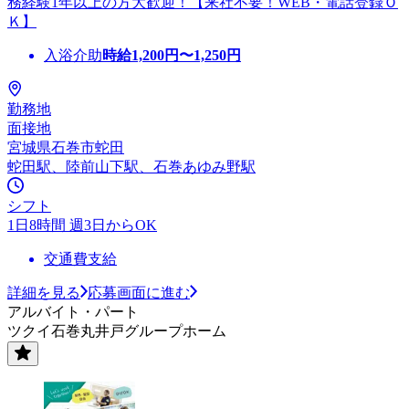
務経験1年以上の方大歓迎！【来社不要！WEB・電話登録Ｏ
Ｋ】
入浴介助
時給
1,200
円〜
1,250
円
勤務地
面接地
宮城県石巻市蛇田
蛇田駅、陸前山下駅、石巻あゆみ野駅
シフト
1日8時間 週3日からOK
交通費支給
詳細を見る
応募画面に進む
アルバイト・パート
ツクイ石巻丸井戸グループホーム