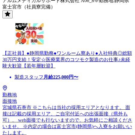
アルムメディカルサポート株式会社 A06_8※勤務地:静岡県
富士宮市（社員寮完備）
【正社員】●静岡県勤務●ワンルーム寮あり●入社特典◎総額
30万円支給！安定☆医療業界のコツモク製造のお仕事♪未経
験大歓迎【若年層歓迎】
製造スタッフ
月給
225,000
円〜
勤務地
面接地
宮城県石巻市 ※こちらは当社の採用エリアとなります。 面
接は記載の採用エリア、ご自宅付近への出張面接（県外も
可）、 web面接でも行ないますので、お気軽にご相談くださ
いませ。 ※内定の場合は富士宮市(静岡県)へ入寮をお願いい
たします。