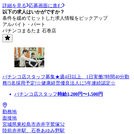
詳細を見る
応募画面に進む
以下の求人はいかがですか？
条件を緩めてヒットした求人情報をピックアップ
アルバイト・パート
パチンコまるたま 石巻店
パチンコ店スタッフ募集★週4日以上、1日実働7時間40分勤
務!5名採用予定!☆健康経営優良法人に5年連続認定☆
パチンコ店スタッフ
時給
1,200
円〜
1,500
円
勤務地
面接地
宮城県東松島市赤井字鷲塚52
陸前赤井駅、石巻あゆみ野駅