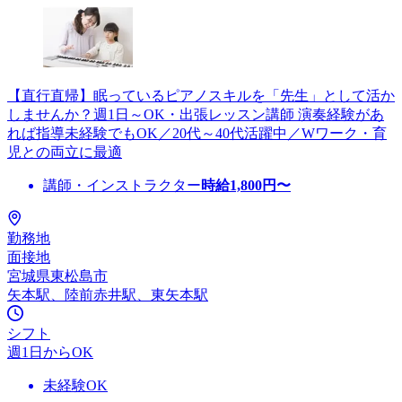
【直行直帰】眠っているピアノスキルを「先生」として活か
しませんか？週1日～OK・出張レッスン講師 演奏経験があ
れば指導未経験でもOK／20代～40代活躍中／Wワーク・育
児との両立に最適
講師・インストラクター
時給
1,800
円〜
勤務地
面接地
宮城県東松島市
矢本駅、陸前赤井駅、東矢本駅
シフト
週1日からOK
未経験OK