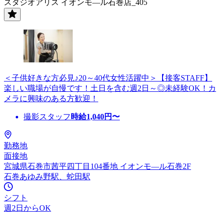
スタジオアリス イオンモ—ル石巻店_405
＜子供好きな方必見♪20～40代女性活躍中＞【接客STAFF】
楽しい職場が自慢です！土日を含む週2日～◎未経験OK！カ
メラに興味のある方歓迎！
撮影スタッフ
時給
1,040
円〜
勤務地
面接地
宮城県石巻市茜平四丁目104番地 イオンモ—ル石巻2F
石巻あゆみ野駅、蛇田駅
シフト
週2日からOK