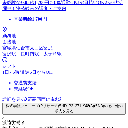
未経験から時給1,700円も!!車通勤OK♪≪日払いOK≫20代活
躍中！決済端末の調査・ご案内
営業
時給
1,700
円
勤務地
面接地
宮城県仙台市太白区富沢
富沢駅、長町南駅、太子堂駅
シフト
1日7.5時間 週5日からOK
交通費支給
未経験OK
詳細を見る
応募画面に進む
株式会社フェローズ(Pリサーチ)SND_P2_271_948(A)(SND)のその他の
求人を見る
派遣労働者