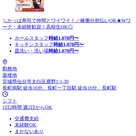
＼かっぱ寿司で仲間とワイワイ！／稼働分前払いOK★Wワ
ーク・未経験歓迎！高校生OK◎
ホールスタッフ
時給
1,070
円〜
キッチンスタッフ
時給
1,070
円〜
皿洗い・洗い場
時給
1,070
円〜
勤務地
面接地
宮城県仙台市太白区鹿野1-1-30
長町南駅 徒歩16分、長町一丁目駅 徒歩16分、長町駅
シフト
1日2時間 週2日からOK
交通費支給
未経験OK
まかないあり