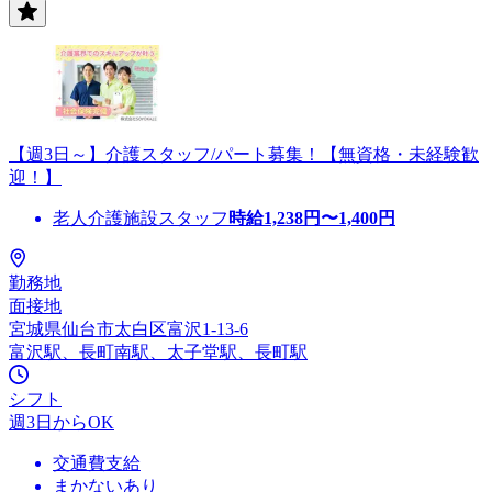
【週3日～】介護スタッフ/パート募集！【無資格・未経験歓
迎！】
老人介護施設スタッフ
時給
1,238
円〜
1,400
円
勤務地
面接地
宮城県仙台市太白区富沢1-13-6
富沢駅、長町南駅、太子堂駅、長町駅
シフト
週3日からOK
交通費支給
まかないあり