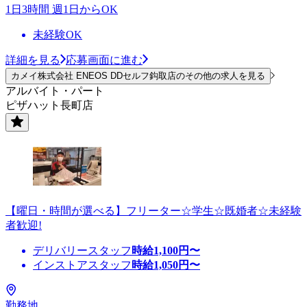
1日3時間 週1日からOK
未経験OK
詳細を見る
応募画面に進む
カメイ株式会社 ENEOS DDセルフ鈎取店のその他の求人を見る
アルバイト・パート
ピザハット長町店
【曜日・時間が選べる】フリーター☆学生☆既婚者☆未経験
者歓迎!
デリバリースタッフ
時給
1,100
円〜
インストアスタッフ
時給
1,050
円〜
勤務地