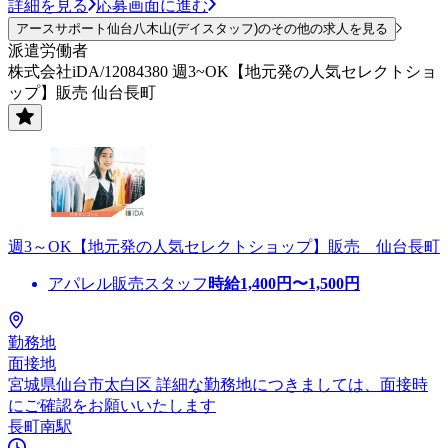
詳細を見る
応募画面に進む
アースサポート仙台八木山(デイスタッフ)のその他の求人を見る
派遣労働者
株式会社iDA/12084380 週3~OK【地元発の人気セレクトショ
ップ】販売 仙台長町
週3～OK【地元発の人気セレクトショップ】販売 仙台長町
アパレル販売スタッフ
時給
1,400
円〜
1,500
円
勤務地
面接地
宮城県仙台市太白区 詳細な勤務地につきましては、面接時
にご確認をお願いいたします
長町南駅