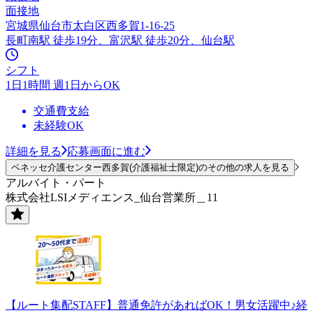
面接地
宮城県仙台市太白区西多賀1-16-25
長町南駅 徒歩19分、富沢駅 徒歩20分、仙台駅
シフト
1日1時間 週1日からOK
交通費支給
未経験OK
詳細を見る
応募画面に進む
ベネッセ介護センター西多賀(介護福祉士限定)のその他の求人を見る
アルバイト・パート
株式会社LSIメディエンス_仙台営業所＿11
【ルート集配STAFF】普通免許があればOK！男女活躍中♪経