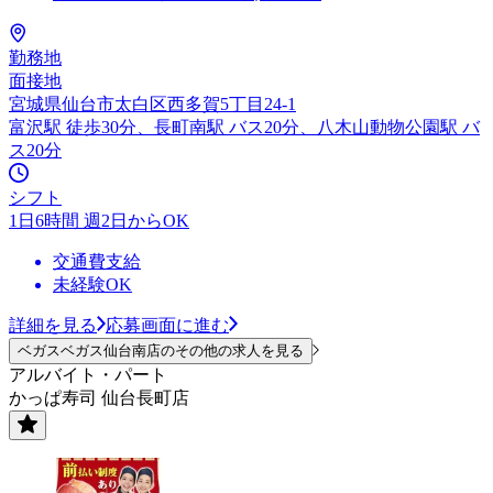
勤務地
面接地
宮城県仙台市太白区西多賀5丁目24-1
富沢駅 徒歩30分、長町南駅 バス20分、八木山動物公園駅 バ
ス20分
シフト
1日6時間 週2日からOK
交通費支給
未経験OK
詳細を見る
応募画面に進む
ベガスベガス仙台南店のその他の求人を見る
アルバイト・パート
かっぱ寿司 仙台長町店