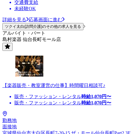
交通費支給
未経験OK
詳細を見る
応募画面に進む
ツクイ太白(訪問介護)のその他の求人を見る
アルバイト・パート
島村楽器 仙台長町モール店
【楽器販売・教室運営の仕事】時間曜日相談可♪
販売・ファッション・レンタル
時給
1,070
円〜
販売・ファッション・レンタル
時給
1,070
円〜
勤務地
面接地
宮城県仙台市太白区長町7-20-15 ザ・モール仙台長町Part2 3F