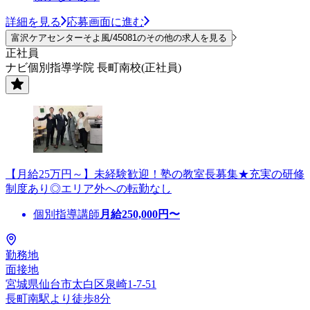
詳細を見る
応募画面に進む
富沢ケアセンターそよ風/45081のその他の求人を見る
正社員
ナビ個別指導学院 長町南校(正社員)
【月給25万円～】未経験歓迎！塾の教室長募集★充実の研修
制度あり◎エリア外への転勤なし
個別指導講師
月給
250,000
円〜
勤務地
面接地
宮城県仙台市太白区泉崎1-7-51
長町南駅より徒歩8分