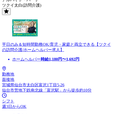
ツクイ太白(訪問介護)
平日のみ＆短時間勤務OK/育児・家庭と両立できる【ツクイ
の訪問介護/ホームヘルパー求人】
ホームヘルパー
時給
1,180
円〜
1,692
円
勤務地
面接地
宮城県仙台市太白区富沢1丁目5-26
仙台市営地下鉄南北線「富沢駅」から徒歩約10分
シフト
週3日からOK