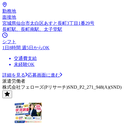
勤務地
面接地
宮城県仙台市太白区あすと長町3丁目1番29号
長町駅、長町南駅、太子堂駅
シフト
1日8時間 週5日からOK
交通費支給
未経験OK
詳細を見る
応募画面に進む
派遣労働者
株式会社フェローズ(Pリサーチ)SND_P2_271_948(A)(SND)