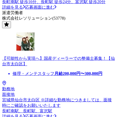
長町南駅 徒歩16分、長町駅 徒歩24分、富沢駅 徒歩20分
詳細を見る
応募画面に進む
派遣労働者
株式会社レソリューション(53778)
【可能性から実現へ】国産ディーラーでの整備士募集！【仙
台市太白区】
修理・メンテスタッフ
月給
200,000
円〜
300,000
円
勤務地
面接地
宮城県仙台市太白区 ※詳細な勤務地につきましては、面接
時にご確認をお願いいたします
長町南駅、長町駅、富沢駅
詳細を見る
応募画面に進む