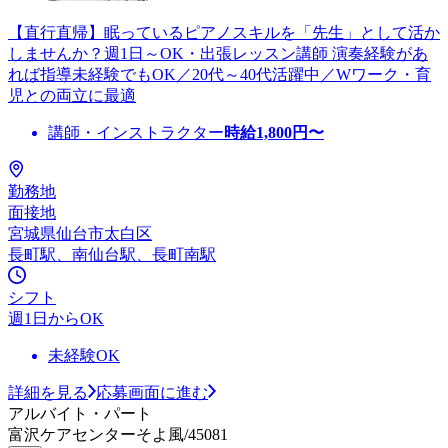
【直行直帰】眠っているピアノスキルを「先生」として活か
しませんか？週1日～OK・出張レッスン講師 演奏経験があ
れば指導未経験でもOK／20代～40代活躍中／Wワーク・育
児との両立に最適
講師・インストラクター
時給
1,800
円〜
勤務地
面接地
宮城県仙台市太白区
長町駅、南仙台駅、長町南駅
シフト
週1日からOK
未経験OK
詳細を見る
応募画面に進む
アルバイト・パート
富沢ケアセンターそよ風/45081