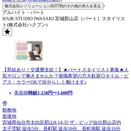
株式会社レソリューション(53778)のその他の求人を見る
アルバイト・パート
HAIR STUDIO IWASAKI 宮城郡山店［パート］スタイリス
ト(株式会社ハクブン)
【昇給あり！交通費支給！】★パートスタイリスト募集★人
気サロンで働きませんか？復職希望の方大歓迎◎ネイル・ピ
アス・カラーOKで自分らしく働けます♪
美容師
時給
1,150
円〜
1,600
円
勤務地
面接地
宮城県仙台市太白区郡山8-14-35 ザ・ビッグ仙台郡山店内
太子堂駅 徒歩5分、長町駅 徒歩16分、長町南駅 徒歩16分