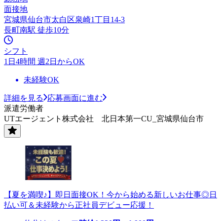
面接地
宮城県仙台市太白区泉崎1丁目14-3
長町南駅 徒歩10分
シフト
1日4時間 週2日からOK
未経験OK
詳細を見る
応募画面に進む
派遣労働者
UTエージェント株式会社 北日本第一CU_宮城県仙台市
【夏を満喫♪】即日面接OK！今から始める新しいお仕事◎日
払い可＆未経験から正社員デビュー応援！