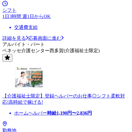
シフト
1日3時間 週1日からOK
交通費支給
詳細を見る
応募画面に進む
アルバイト・パート
ベネッセ介護センター西多賀(介護福祉士限定)
【介護福祉士限定】登録ヘルパーのお仕事◎シフト柔軟対
応!高時給で稼げる!
ホームヘルパー
時給
1,190
円〜
2,836
円
勤務地