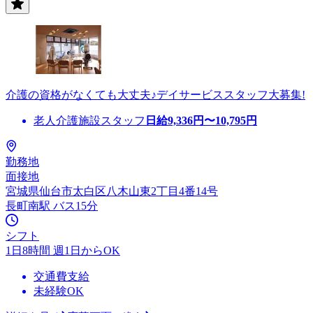
介護の資格がなくても大丈夫♪デイサービススタッフ大募集!
老人介護施設スタッフ
日給
9,336
円〜
10,795
円
勤務地
面接地
宮城県仙台市太白区八木山東2丁目4番14号
長町南駅 バス15分
シフト
1日8時間 週1日からOK
交通費支給
未経験OK