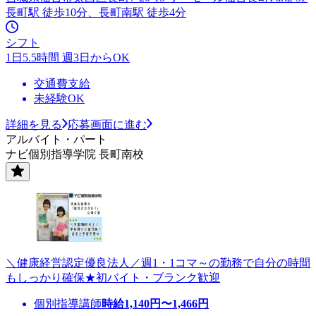
長町駅 徒歩10分、長町南駅 徒歩4分
シフト
1日5.5時間 週3日からOK
交通費支給
未経験OK
詳細を見る
応募画面に進む
アルバイト・パート
ナビ個別指導学院 長町南校
＼健康経営認定優良法人／週1・1コマ～の勤務で自分の時間
もしっかり確保★初バイト・ブランク歓迎
個別指導講師
時給
1,140
円〜
1,466
円