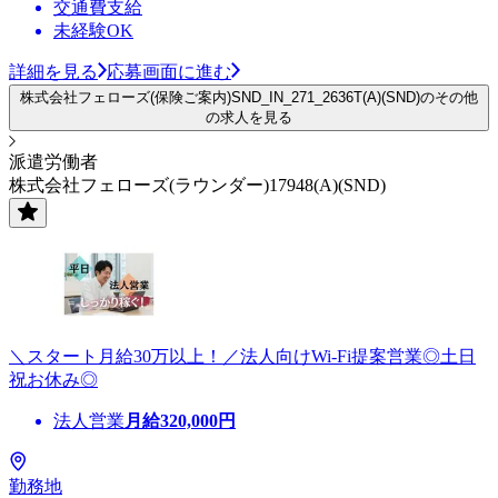
交通費支給
未経験OK
詳細を見る
応募画面に進む
株式会社フェローズ(保険ご案内)SND_IN_271_2636T(A)(SND)のその他
の求人を見る
派遣労働者
株式会社フェローズ(ラウンダー)17948(A)(SND)
＼スタート月給30万以上！／法人向けWi-Fi提案営業◎土日
祝お休み◎
法人営業
月給
320,000
円
勤務地