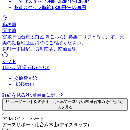
仕分けスタッフ
時給
1,320
円〜
1,900
円
製造スタッフ
時給
1,320
円〜
1,900
円
勤務地
面接地
宮城県仙台市太白区 ※こちらは募集エリアとなります。実
際の勤務地は面談時にご相談ください。
長町一丁目駅、長町南駅、南仙台駅
シフト
1日8時間 週5日からOK
交通費支給
未経験OK
詳細を見る
応募画面に進む
UTエージェント株式会社 北日本第一CU_宮城県仙台市のその他の求
人を見る
アルバイト・パート
アースサポート仙台八木山(デイスタッフ)