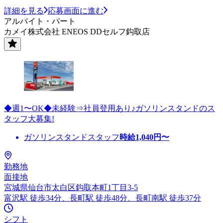
詳細を見る
応募画面に進む
アルバイト・パート
カメイ株式会社 ENEOS DDセルフ鈎取店
◆週1〜OK◆未経験⇒社員登用あり♪ガソリンスタンドのス
タッフ大募集!
ガソリンスタンドスタッフ
時給
1,040
円〜
勤務地
面接地
宮城県仙台市太白区鈎取本町1丁目3-5
富沢駅 徒歩34分、長町駅 徒歩48分、長町南駅 徒歩37分
シフト