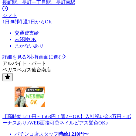
長町駅、長町一丁目駅、長町南駅
シフト
1日3時間 週1日からOK
交通費支給
未経験OK
まかないあり
詳細を見る
応募画面に進む
アルバイト・パート
ベガスベガス仙台南店
【高時給1210円～1563円！週2～OK】入社祝い金3万円・ボ
ーナスあり♪WEB面接可◎ネイルピアス髪色OK♪
パチンコ店スタッフ
時給
1,210
円〜