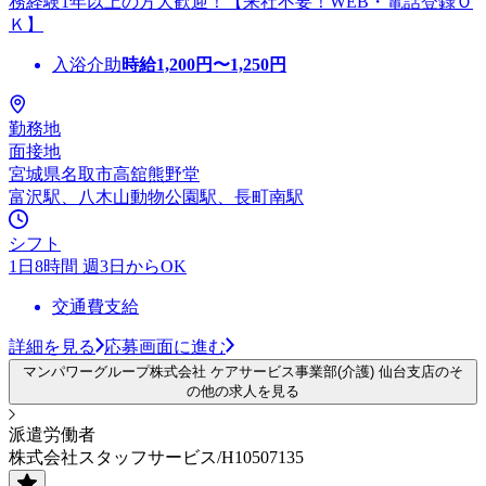
務経験1年以上の方大歓迎！【来社不要！WEB・電話登録Ｏ
Ｋ】
入浴介助
時給
1,200
円〜
1,250
円
勤務地
面接地
宮城県名取市高舘熊野堂
富沢駅、八木山動物公園駅、長町南駅
シフト
1日8時間 週3日からOK
交通費支給
詳細を見る
応募画面に進む
マンパワーグループ株式会社 ケアサービス事業部(介護) 仙台支店のそ
の他の求人を見る
派遣労働者
株式会社スタッフサービス/H10507135