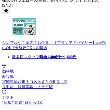
株式会社フェローズ(保険ご案内)SND_IN_271_2636T(A)
(SND)
シンプルなご案内のお仕事！【プランアドバイザー】#日払
いOK #未経験OK #高時給
量販店スタッフ
時給
1,400
円〜
1,600
円
勤務地
面接地
宮城県仙台市太白区あすと長町3-1-29
長町駅、長町南駅、太子堂駅
シフト
1日8時間 週5日からOK