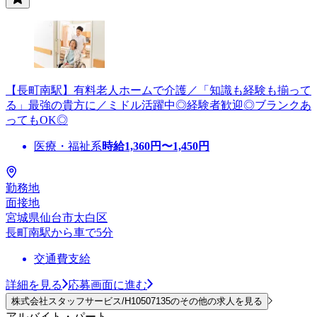
【長町南駅】有料老人ホームで介護／「知識も経験も揃って
る」最強の貴方に／ミドル活躍中◎経験者歓迎◎ブランクあ
ってもOK◎
医療・福祉系
時給
1,360
円〜
1,450
円
勤務地
面接地
宮城県仙台市太白区
長町南駅から車で5分
交通費支給
詳細を見る
応募画面に進む
株式会社スタッフサービス/H10507135のその他の求人を見る
アルバイト・パート