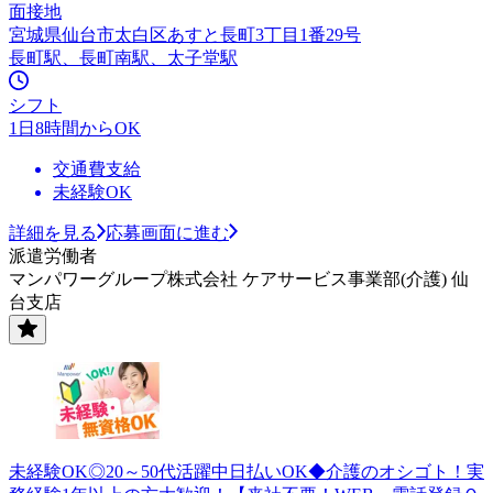
面接地
宮城県仙台市太白区あすと長町3丁目1番29号
長町駅、長町南駅、太子堂駅
シフト
1日8時間からOK
交通費支給
未経験OK
詳細を見る
応募画面に進む
派遣労働者
マンパワーグループ株式会社 ケアサービス事業部(介護) 仙
台支店
未経験OK◎20～50代活躍中日払いOK◆介護のオシゴト！実