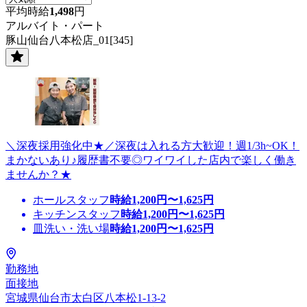
平均時給
1,498
円
アルバイト・パート
豚山仙台八本松店_01[345]
＼深夜採用強化中★／深夜は入れる方大歓迎！週1/3h~OK！
まかないあり♪履歴書不要◎ワイワイした店内で楽しく働き
ませんか？★
ホールスタッフ
時給
1,200
円〜
1,625
円
キッチンスタッフ
時給
1,200
円〜
1,625
円
皿洗い・洗い場
時給
1,200
円〜
1,625
円
勤務地
面接地
宮城県仙台市太白区八本松1-13-2