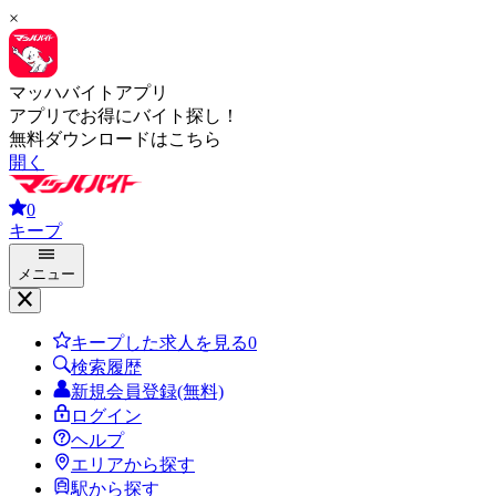
×
マッハバイトアプリ
アプリでお得にバイト探し！
無料ダウンロードはこちら
開く
0
キープ
メニュー
キープした求人を見る
0
検索履歴
新規会員登録(無料)
ログイン
ヘルプ
エリアから探す
駅から探す