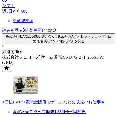
シフト
週3日からOK
交通費支給
詳細を見る
応募画面に進む
株式会社iDA/12084380 週3~OK【地元発の人気セレクトショップ】販
売 仙台長町のその他の求人を見る
派遣労働者
株式会社フェローズ(ゲーム販売)SND_G_271_2636T(A)
(SND)
<日払いOK>家電量販店でゲームなどの販売のお仕事★
家電販売スタッフ
時給
1,350
円〜
1,450
円