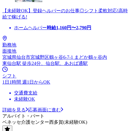
【未経験OK】登録ヘルパーのお仕事◎シフト柔軟対応!高時
給で稼げる!
ホームヘルパー
時給
1,160
円〜
2,790
円
勤務地
面接地
宮城県仙台市宮城野区鶴ヶ谷6-7-1 まどか鶴ヶ谷内
東仙台駅 徒歩24分、仙台駅、あおば通駅
シフト
1日1時間 週1日からOK
交通費支給
未経験OK
詳細を見る
応募画面に進む
アルバイト・パート
ベネッセ介護センター西多賀(未経験OK)