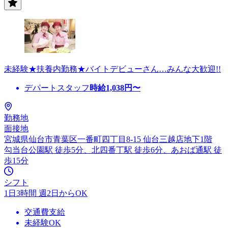
未経験★扶養内勤務★バイトデビューさん…みんな大歓迎!!
デパートスタッフ
時給
1,038
円〜
勤務地
面接地
宮城県仙台市青葉区一番町四丁目8-15 仙台三越店地下1階
勾当台公園駅 徒歩5分、北四番丁駅 徒歩6分、あおば通駅 徒
歩15分
シフト
1日3時間 週2日からOK
交通費支給
未経験OK