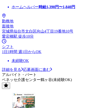
ホームヘルパー
時給
1,390
円〜
1,840
円
勤務地
面接地
宮城県仙台市太白区向山4丁目19番地10号
愛宕橋駅 徒歩10分
シフト
1日1時間 週1日からOK
未経験OK
詳細を見る
応募画面に進む
アルバイト・パート
ベネッセ介護センター鶴ヶ谷(未経験OK)