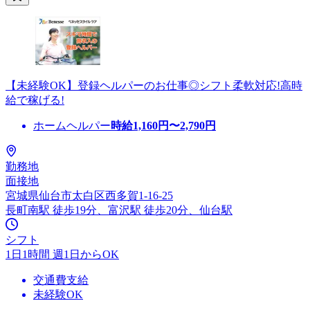
【未経験OK】登録ヘルパーのお仕事◎シフト柔軟対応!高時
給で稼げる!
ホームヘルパー
時給
1,160
円〜
2,790
円
勤務地
面接地
宮城県仙台市太白区西多賀1-16-25
長町南駅 徒歩19分、富沢駅 徒歩20分、仙台駅
シフト
1日1時間 週1日からOK
交通費支給
未経験OK