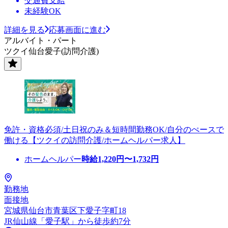
交通費支給
未経験OK
詳細を見る
応募画面に進む
アルバイト・パート
ツクイ仙台愛子(訪問介護)
免許・資格必須/土日祝のみ＆短時間勤務OK/自分のぺースで
働ける【ツクイの訪問介護/ホームヘルパー求人】
ホームヘルパー
時給
1,220
円〜
1,732
円
勤務地
面接地
宮城県仙台市青葉区下愛子字町18
JR仙山線「愛子駅」から徒歩約7分