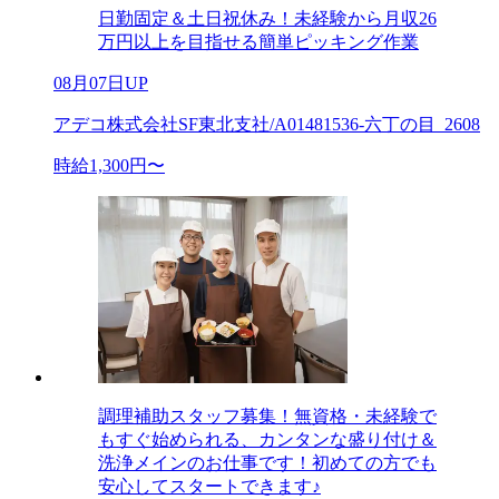
日勤固定＆土日祝休み！未経験から月収26
万円以上を目指せる簡単ピッキング作業
08月07日UP
アデコ株式会社SF東北支社/A01481536-六丁の目_2608
時給1,300円〜
調理補助スタッフ募集！無資格・未経験で
もすぐ始められる、カンタンな盛り付け＆
洗浄メインのお仕事です！初めての方でも
安心してスタートできます♪