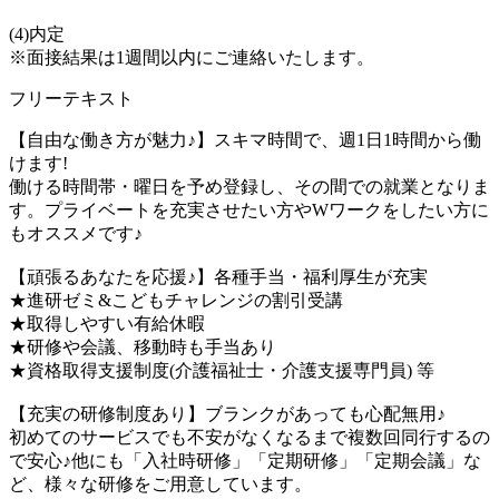
(4)内定
※面接結果は1週間以内にご連絡いたします。
フリーテキスト
【自由な働き方が魅力♪】スキマ時間で、週1日1時間から働
けます!
働ける時間帯・曜日を予め登録し、その間での就業となりま
す。プライベートを充実させたい方やWワークをしたい方に
もオススメです♪
【頑張るあなたを応援♪】各種手当・福利厚生が充実
★進研ゼミ&こどもチャレンジの割引受講
★取得しやすい有給休暇
★研修や会議、移動時も手当あり
★資格取得支援制度(介護福祉士・介護支援専門員) 等
【充実の研修制度あり】ブランクがあっても心配無用♪
初めてのサービスでも不安がなくなるまで複数回同行するの
で安心♪他にも「入社時研修」「定期研修」「定期会議」な
ど、様々な研修をご用意しています。