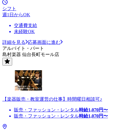
シフト
週1日からOK
交通費支給
未経験OK
詳細を見る
応募画面に進む
アルバイト・パート
島村楽器 仙台長町モール店
【楽器販売・教室運営の仕事】時間曜日相談可♪
販売・ファッション・レンタル
時給
1,070
円〜
販売・ファッション・レンタル
時給
1,070
円〜