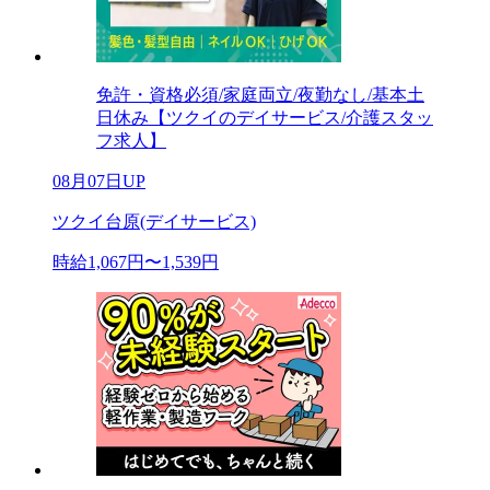
免許・資格必須/家庭両立/夜勤なし/基本土
日休み【ツクイのデイサービス/介護スタッ
フ求人】
08月07日UP
ツクイ台原(デイサービス)
時給1,067円〜1,539円