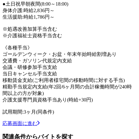
●土日祝早朝夜間(8:00～18:00)
身体介護:時給2,836円～
生活援助:時給1,786円～
※処遇改善加算手当含む
※介護福祉士資格手当含む
《各種手当》
ゴールデンウィーク・お盆・年末年始時給割増あり
交通費・ガソリン代規定内支給
会議・研修参加手当支給
当日キャンセル手当支給
移動賃金支給(ご利用者様宅間の移動時間に対する手当)
精勤手当規定内支給(年2回/6ヶ月間の合計稼働時間が240時
間以上の方が対象)
介護支援専門員資格手当あり(時給+30円)
試用期間:3ヶ月(同条件)
応募画面に進む
関連条件からバイトを探す