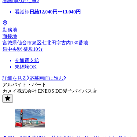
看護師のお仕事♪
看護師
日給
12,040
円〜
13,040
円
勤務地
面接地
宮城県仙台市泉区七北田字古内130番地
泉中央駅 徒歩10分
交通費支給
未経験OK
詳細を見る
応募画面に進む
アルバイト・パート
カメイ株式会社 ENEOS DD愛子バイパス店