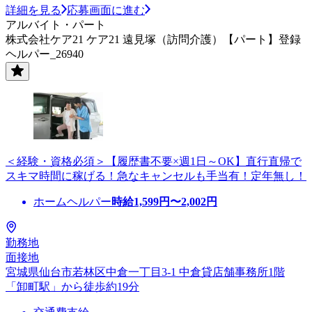
詳細を見る
応募画面に進む
アルバイト・パート
株式会社ケア21 ケア21 遠見塚（訪問介護）【パート】登録
ヘルパー_26940
＜経験・資格必須＞【履歴書不要×週1日～OK】直行直帰で
スキマ時間に稼げる！急なキャンセルも手当有！定年無し！
ホームヘルパー
時給
1,599
円〜
2,002
円
勤務地
面接地
宮城県仙台市若林区中倉一丁目3-1 中倉貸店舗事務所1階
「卸町駅」から徒歩約19分