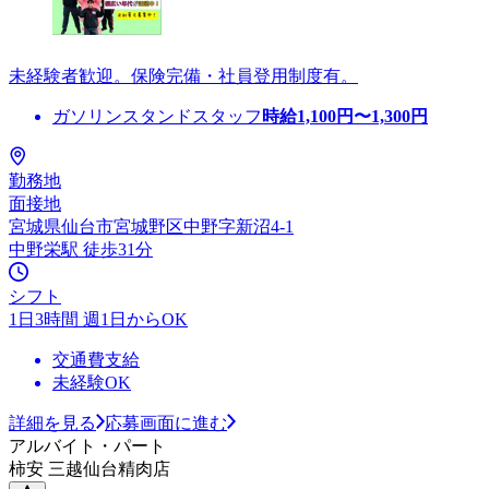
未経験者歓迎。保険完備・社員登用制度有。
ガソリンスタンドスタッフ
時給
1,100
円〜
1,300
円
勤務地
面接地
宮城県仙台市宮城野区中野字新沼4-1
中野栄駅 徒歩31分
シフト
1日3時間 週1日からOK
交通費支給
未経験OK
詳細を見る
応募画面に進む
アルバイト・パート
柿安 三越仙台精肉店