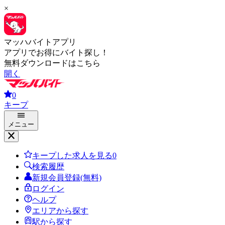
×
マッハバイトアプリ
アプリでお得にバイト探し！
無料ダウンロードはこちら
開く
0
キープ
メニュー
キープした求人を見る
0
検索履歴
新規会員登録(無料)
ログイン
ヘルプ
エリアから探す
駅から探す