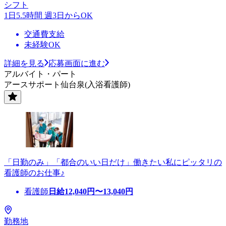
シフト
1日5.5時間 週3日からOK
交通費支給
未経験OK
詳細を見る
応募画面に進む
アルバイト・パート
アースサポート仙台泉(入浴看護師)
「日勤のみ」「都合のいい日だけ」働きたい私にピッタリの
看護師のお仕事♪
看護師
日給
12,040
円〜
13,040
円
勤務地