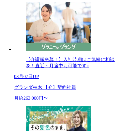
【介護職急募！】入社時期はご気軽に相談
を！直近・月途中も可能です♪
08月07日UP
グランダ柏木 【介】契約社員
月給263,000円〜