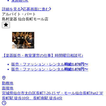
未経験OK
詳細を見る
応募画面に進む
アルバイト・パート
島村楽器 仙台長町モール店
【楽器販売・教室運営の仕事】時間曜日相談可♪
販売・ファッション・レンタル
時給
1,070
円〜
販売・ファッション・レンタル
時給
1,070
円〜
勤務地
面接地
宮城県仙台市太白区長町7-20-15 ザ・モール仙台長町Part2 3F
長町駅 徒歩10分、長町南駅 徒歩4分