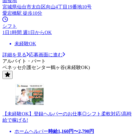
面接地
宮城県仙台市太白区向山4丁目19番地10号
愛宕橋駅 徒歩10分
シフト
1日1時間 週1日からOK
未経験OK
詳細を見る
応募画面に進む
アルバイト・パート
ベネッセ介護センター鶴ヶ谷(未経験OK)
【未経験OK】登録ヘルパーのお仕事◎シフト柔軟対応!高時
給で稼げる!
ホームヘルパー
時給
1,160
円〜
2,790
円