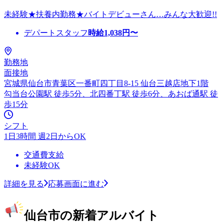
未経験★扶養内勤務★バイトデビューさん…みんな大歓迎!!
デパートスタッフ
時給
1,038
円〜
勤務地
面接地
宮城県仙台市青葉区一番町四丁目8-15 仙台三越店地下1階
勾当台公園駅 徒歩5分、北四番丁駅 徒歩6分、あおば通駅 徒
歩15分
シフト
1日3時間 週2日からOK
交通費支給
未経験OK
詳細を見る
応募画面に進む
仙台市の新着アルバイト