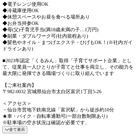
◆電子レンジ使用OK
◆冷蔵庫使用OK
◆休憩スペースやお昼を食べる場所あり
◆お弁当持参OK
◆母(父)子育児手当(満18歳未満の子…1万円)
◆副業・ダブルワーク可(社内規程あり)
◆髪色やネイル・まつげエクステ・ひげもOK！(※社内ガイ
ドラインあり)
■2023年認定「くるみん」取得「子育てサポート企業」とし
て、従業員一人ひとりが子育てと仕事を両立し、その能力を
最大限に発揮できる職場づくりに取り組んでいます
【ご来社案内】
〒982-0032 宮城県仙台市太白区富沢1丁目5-26
＜アクセス＞
・仙台市営地下鉄南北線「富沢駅」から徒歩約10分
★車・バイク・自転車通勤可(一部台数制限あり)
※駐車場の空き状況は確認が必要です。
全て表示