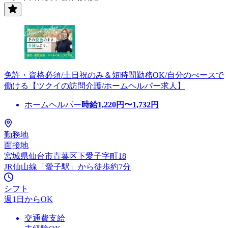
免許・資格必須/土日祝のみ＆短時間勤務OK/自分のぺースで
働ける【ツクイの訪問介護/ホームヘルパー求人】
ホームヘルパー
時給
1,220
円〜
1,732
円
勤務地
面接地
宮城県仙台市青葉区下愛子字町18
JR仙山線「愛子駅」から徒歩約7分
シフト
週1日からOK
交通費支給