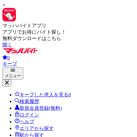
×
マッハバイトアプリ
アプリでお得にバイト探し！
無料ダウンロードはこちら
開く
0
キープ
メニュー
キープした求人を見る
0
検索履歴
新規会員登録(無料)
ログイン
ヘルプ
エリアから探す
駅から探す