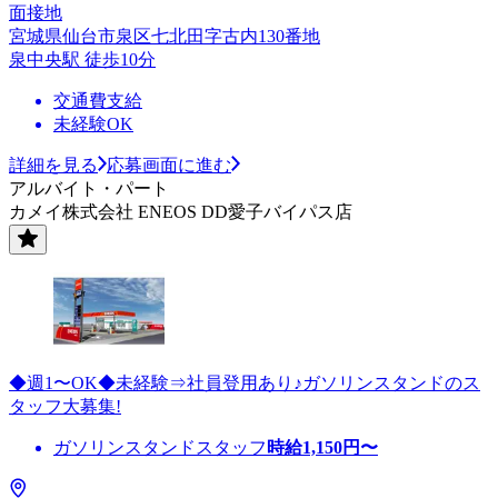
面接地
宮城県仙台市泉区七北田字古内130番地
泉中央駅 徒歩10分
交通費支給
未経験OK
詳細を見る
応募画面に進む
アルバイト・パート
カメイ株式会社 ENEOS DD愛子バイパス店
◆週1〜OK◆未経験⇒社員登用あり♪ガソリンスタンドのス
タッフ大募集!
ガソリンスタンドスタッフ
時給
1,150
円〜