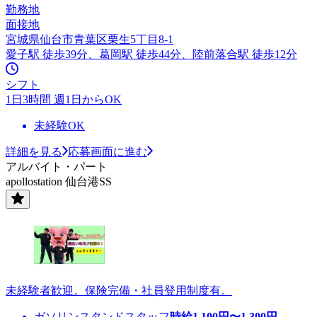
勤務地
面接地
宮城県仙台市青葉区栗生5丁目8-1
愛子駅 徒歩39分、葛岡駅 徒歩44分、陸前落合駅 徒歩12分
シフト
1日3時間 週1日からOK
未経験OK
詳細を見る
応募画面に進む
アルバイト・パート
apollostation 仙台港SS
未経験者歓迎。保険完備・社員登用制度有。
ガソリンスタンドスタッフ
時給
1,100
円〜
1,300
円