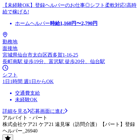
【未経験OK】登録ヘルパーのお仕事◎シフト柔軟対応!高時
給で稼げる!
ホームヘルパー
時給
1,160
円〜
2,790
円
勤務地
面接地
宮城県仙台市太白区西多賀1-16-25
長町南駅 徒歩19分、富沢駅 徒歩20分、仙台駅
シフト
1日1時間 週1日からOK
交通費支給
未経験OK
詳細を見る
応募画面に進む
アルバイト・パート
株式会社ケア21 ケア21 遠見塚（訪問介護）【パート】登録
ヘルパー_26940