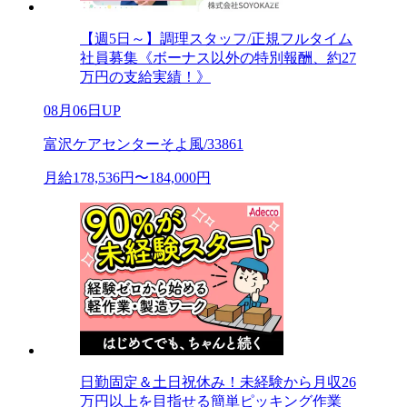
【週5日～】調理スタッフ/正規フルタイム
社員募集《ボーナス以外の特別報酬、約27
万円の支給実績！》
08月06日UP
富沢ケアセンターそよ風/33861
月給178,536円〜184,000円
日勤固定＆土日祝休み！未経験から月収26
万円以上を目指せる簡単ピッキング作業