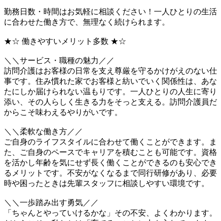
勤務日数・時間はお気軽に相談ください！一人ひとりの生活
に合わせた働き方で、無理なく続けられます。
★☆ 働きやすいメリット多数 ★☆
＼＼サービス・職種の魅力／／
訪問介護はお客様の日常を支え尊厳を守るかけがえのない仕
事です。住み慣れた家でお客様と紡いでいく関係性は、あな
たにしか届けられない温もりです。一人ひとりの人生に寄り
添い、その人らしく生きる力をそっと支える。訪問介護員だ
からこそ味わえるやりがいです。
＼＼柔軟な働き方／／
ご自身のライフスタイルに合わせて働くことができます。ま
た、ご自身のペースでキャリアを積むことも可能です。資格
を活かし年齢を気にせず長く働くことができるのも安心でき
るメリットです。不安がなくなるまで同行研修があり、必要
時や困ったときは先輩スタッフに相談しやすい環境です。
＼＼一歩踏み出す勇気／／
「ちゃんとやっていけるかな」その不安、よくわかります。