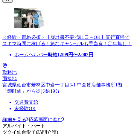
＜経験・資格必須＞【履歴書不要×週1日～OK】直行直帰で
スキマ時間に稼げる！急なキャンセルも手当有！定年無し！
ホームヘルパー
時給
1,599
円〜
2,002
円
勤務地
面接地
宮城県仙台市若林区中倉一丁目3-1 中倉貸店舗事務所1階
「卸町駅」から徒歩約19分
交通費支給
未経験OK
詳細を見る
応募画面に進む
アルバイト・パート
ツクイ仙台愛子(訪問介護)