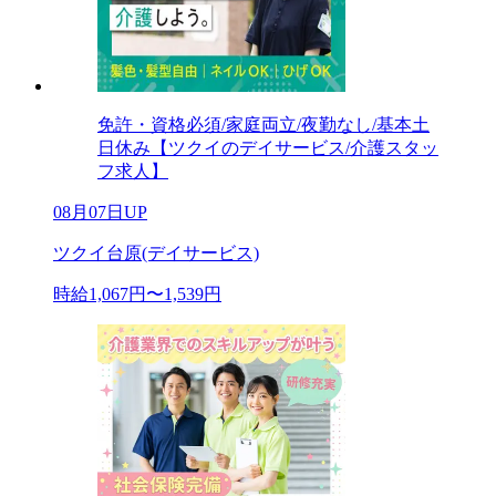
免許・資格必須/家庭両立/夜勤なし/基本土
日休み【ツクイのデイサービス/介護スタッ
フ求人】
08月07日UP
ツクイ台原(デイサービス)
時給1,067円〜1,539円