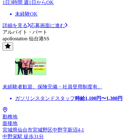
1日3時間 週1日からOK
未経験OK
詳細を見る
応募画面に進む
アルバイト・パート
apollostation 仙台港SS
未経験者歓迎。保険完備・社員登用制度有。
ガソリンスタンドスタッフ
時給
1,100
円〜
1,300
円
勤務地
面接地
宮城県仙台市宮城野区中野字新沼4-1
中野栄駅 徒歩31分