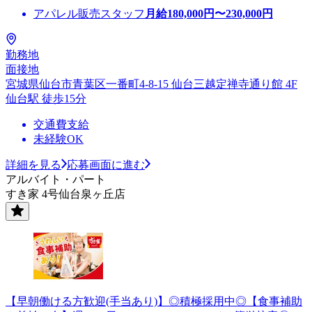
アパレル販売スタッフ
月給
180,000
円〜
230,000
円
勤務地
面接地
宮城県仙台市青葉区一番町4-8-15 仙台三越定禅寺通り館 4F
仙台駅 徒歩15分
交通費支給
未経験OK
詳細を見る
応募画面に進む
アルバイト・パート
すき家 4号仙台泉ヶ丘店
【早朝働ける方歓迎(手当あり)】◎積極採用中◎【食事補助