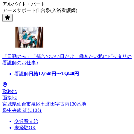
アルバイト・パート
アースサポート仙台泉(入浴看護師)
「日勤のみ」「都合のいい日だけ」働きたい私にピッタリの
看護師のお仕事♪
看護師
日給
12,040
円〜
13,040
円
勤務地
面接地
宮城県仙台市泉区七北田字古内130番地
泉中央駅 徒歩10分
交通費支給
未経験OK