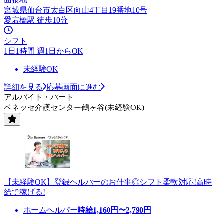
宮城県仙台市太白区向山4丁目19番地10号
愛宕橋駅 徒歩10分
シフト
1日1時間 週1日からOK
未経験OK
詳細を見る
応募画面に進む
アルバイト・パート
ベネッセ介護センター鶴ヶ谷(未経験OK)
【未経験OK】登録ヘルパーのお仕事◎シフト柔軟対応!高時
給で稼げる!
ホームヘルパー
時給
1,160
円〜
2,790
円