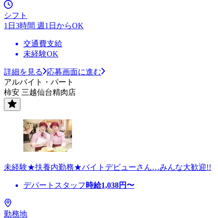
シフト
1日3時間 週1日からOK
交通費支給
未経験OK
詳細を見る
応募画面に進む
アルバイト・パート
柿安 三越仙台精肉店
未経験★扶養内勤務★バイトデビューさん…みんな大歓迎!!
デパートスタッフ
時給
1,038
円〜
勤務地