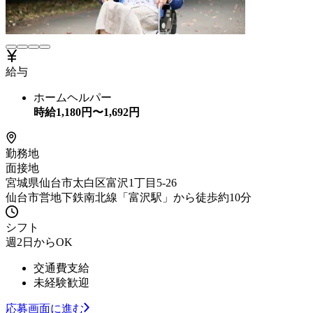
給与
ホームヘルパー
時給
1,180
円〜
1,692
円
勤務地
面接地
宮城県仙台市太白区富沢1丁目5-26
仙台市営地下鉄南北線「富沢駅」から徒歩約10分
シフト
週2日からOK
交通費支給
未経験歓迎
応募画面に進む