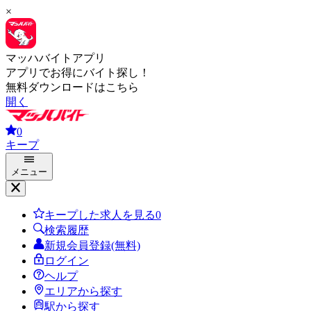
×
マッハバイトアプリ
アプリでお得にバイト探し！
無料ダウンロードはこちら
開く
0
キープ
メニュー
キープした求人を見る
0
検索履歴
新規会員登録(無料)
ログイン
ヘルプ
エリアから探す
駅から探す