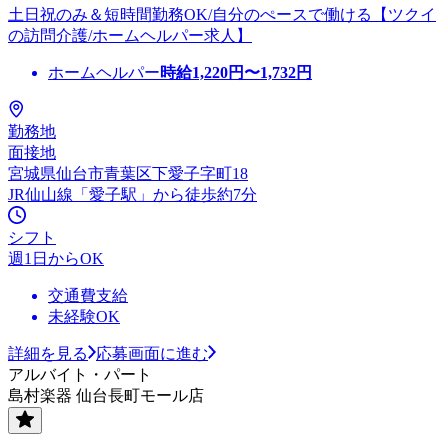
土日祝のみ＆短時間勤務OK/自分のぺースで働ける【ツクイ
の訪問介護/ホームヘルパー求人】
ホームヘルパー
時給
1,220
円〜
1,732
円
勤務地
面接地
宮城県仙台市青葉区下愛子字町18
JR仙山線「愛子駅」から徒歩約7分
シフト
週1日からOK
交通費支給
未経験OK
詳細を見る
応募画面に進む
アルバイト・パート
島村楽器 仙台長町モール店