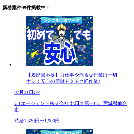
新着案件99件掲載中！
【履歴書不要】力仕事や危険な作業は一切
ナシ！安心の簡単モクモク軽作業♪
07月31日UP
UTエージェント株式会社 北日本第一CU_宮城県仙台
市
時給1,320円〜1,900円