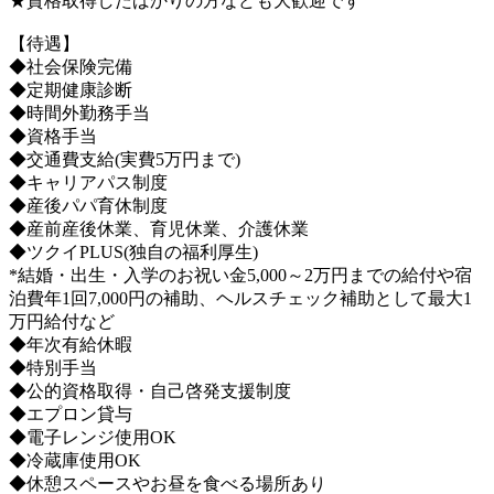
★資格取得したばかりの方なども大歓迎です
【待遇】
◆社会保険完備
◆定期健康診断
◆時間外勤務手当
◆資格手当
◆交通費支給(実費5万円まで)
◆キャリアパス制度
◆産後パパ育休制度
◆産前産後休業、育児休業、介護休業
◆ツクイPLUS(独自の福利厚生)
*結婚・出生・入学のお祝い金5,000～2万円までの給付や宿
泊費年1回7,000円の補助、ヘルスチェック補助として最大1
万円給付など
◆年次有給休暇
◆特別手当
◆公的資格取得・自己啓発支援制度
◆エプロン貸与
◆電子レンジ使用OK
◆冷蔵庫使用OK
◆休憩スペースやお昼を食べる場所あり