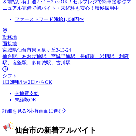
＆前払い有】週2・1日2h～OK！セルフレジで簡単接客◎マ
ニュアル完備で初バイト・未経験も安心！積極採用中
ファーストフード
時給
1,150
円〜
勤務地
面接地
宮城県仙台市泉区泉ヶ丘3-13-24
仙台駅、あおば通駅、宮城野通駅、長町駅、岩切駅、利府
駅、塩釜駅、多賀城駅、古川駅
シフト
1日2時間 週2日からOK
交通費支給
未経験OK
詳細を見る
応募画面に進む
仙台市の新着アルバイト