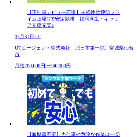
【正社員デビュー応援】未経験歓迎◎プラ
イム上場Gで安定勤務！福利厚生・キャリ
ア支援充実♪
07月31日UP
UTエージェント株式会社 北日本第一CU_宮城県仙台
市
月給200,000円〜360,000円
【履歴書不要】力仕事や危険な作業は一切