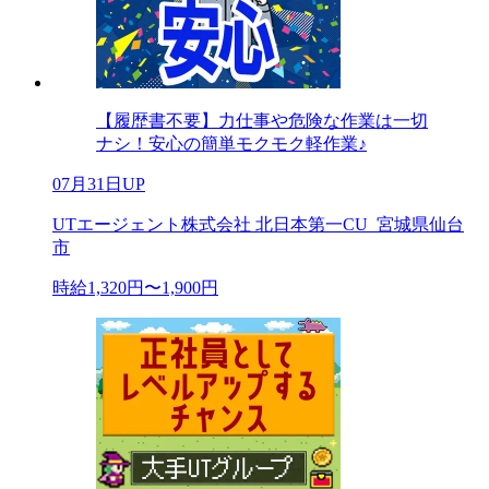
【履歴書不要】力仕事や危険な作業は一切
ナシ！安心の簡単モクモク軽作業♪
07月31日UP
UTエージェント株式会社 北日本第一CU_宮城県仙台
市
時給1,320円〜1,900円