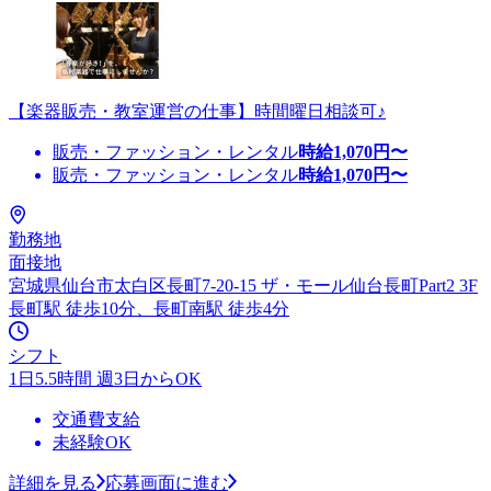
【楽器販売・教室運営の仕事】時間曜日相談可♪
販売・ファッション・レンタル
時給
1,070
円〜
販売・ファッション・レンタル
時給
1,070
円〜
勤務地
面接地
宮城県仙台市太白区長町7-20-15 ザ・モール仙台長町Part2 3F
長町駅 徒歩10分、長町南駅 徒歩4分
シフト
1日5.5時間 週3日からOK
交通費支給
未経験OK
詳細を見る
応募画面に進む