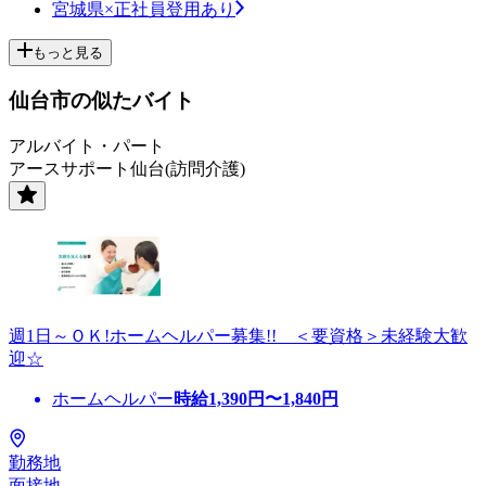
宮城県×正社員登用あり
もっと見る
仙台市の似たバイト
アルバイト・パート
アースサポート仙台(訪問介護)
週1日～ＯＫ!ホームヘルパー募集!! ＜要資格＞未経験大歓
迎☆
ホームヘルパー
時給
1,390
円〜
1,840
円
勤務地
面接地