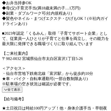
◆お弁当持参OK
◆母(父)子育児手当(満18歳未満の子…1万円)
◆副業・ダブルワーク可(社内規程あり)
◆髪色やネイル・まつげエクステ・ひげもOK！(※社内ガイ
ドラインあり)
■2023年認定「くるみん」取得「子育てサポート企業」とし
て、従業員一人ひとりが子育てと仕事を両立し、その能力を
最大限に発揮できる職場づくりに取り組んでいます
【ご来社案内】
〒982-0032 宮城県仙台市太白区富沢1丁目5-26
＜アクセス＞
・仙台市営地下鉄南北線「富沢駅」から徒歩約10分
★車・バイク・自転車通勤可(一部台数制限あり)
※駐車場の空き状況は確認が必要です。
全て表示
【給与備考】
★土日祝日は時給100円アップ！他・身体介護手当・早朝夜