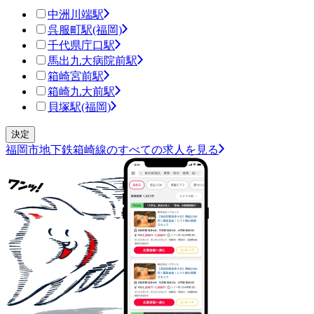
中洲川端駅
呉服町駅(福岡)
千代県庁口駅
馬出九大病院前駅
箱崎宮前駅
箱崎九大前駅
貝塚駅(福岡)
福岡市地下鉄箱崎線のすべての求人を見る