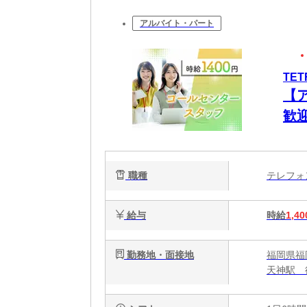
アルバイト・パート
TE
【
歓
自
職種
テレフ
給与
時給
1,40
勤務地・面接地
福岡県福
天神駅 