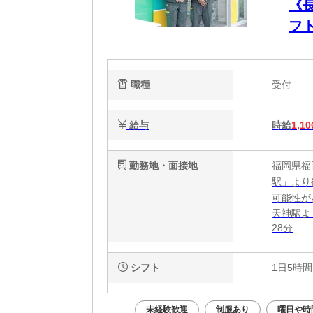
《
フト
職種
受付
給与
時給
1,10
勤務地・面接地
福岡県福
駅」より
可能性が
天神駅よ
28分
シフト
1日5時間
未経験歓迎
制服あり
曜日や時