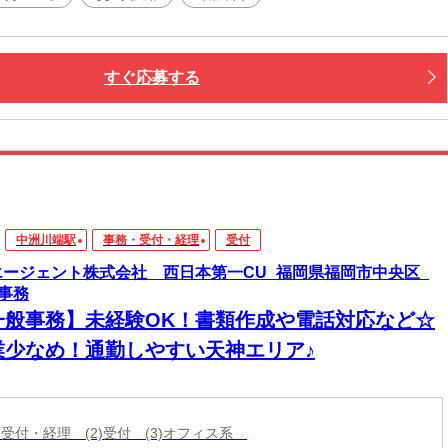
すぐ応募する
中洲川端駅
事務・受付・経理
受付
エージェント株式会社 西日本第一CU_福岡県福岡市中央区_
事務
一般事務】未経験OK！書類作成や電話対応など☆
業少なめ！通勤しやすい天神エリア♪
・受付・経理 (2)受付 (3)オフィス系