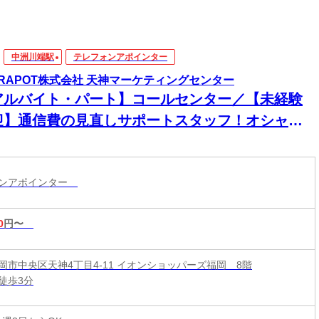
中洲川端駅
テレフォンアポインター
TRAPOT株式会社 天神マーケティングセンター
アルバイト・パート】コールセンター／【未経験
迎】通信費の見直しサポートスタッフ！オシャレ
由
ォンアポインター
0
円〜
岡市中央区天神4丁目4-11 イオンショッパーズ福岡 8階
徒歩3分