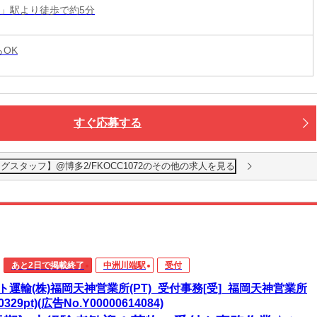
多」駅より徒歩で約5分
らOK
すぐ応募する
ヒアリングスタッフ】@博多2/FKOCC1072のその他の求人を見る
あと2日で掲載終了
中洲川端駅
受付
ト運輸(株)福岡天神営業所(PT)_受付事務[受]_福岡天神営業所
90329pt)(広告No.Y00000614084)