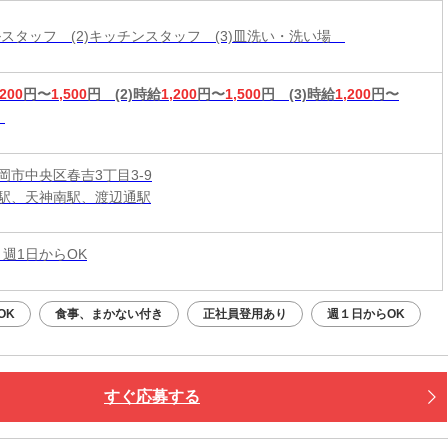
ールスタッフ (2)キッチンスタッフ (3)皿洗い・洗い場
,200
円〜
1,500
円
(2)時給
1,200
円〜
1,500
円
(3)時給
1,200
円〜
岡市中央区春吉3丁目3-9
駅、天神南駅、渡辺通駅
 週1日からOK
OK
食事、まかない付き
正社員登用あり
週１日からOK
すぐ応募する