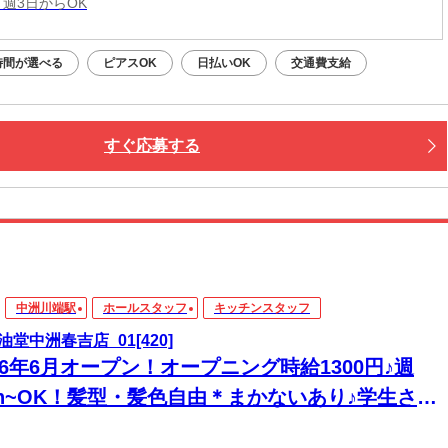
 週3日からOK
時間が選べる
ピアスOK
日払いOK
交通費支給
すぐ応募する
中洲川端駅
ホールスタッフ
キッチンスタッフ
油堂中洲春吉店_01[420]
26年6月オープン！オープニング時給1300円♪週
3h~OK！髪型・髪色自由＊まかないあり♪学生さん
インで活躍中♪友達と一緒に応募OK◎履歴書不要