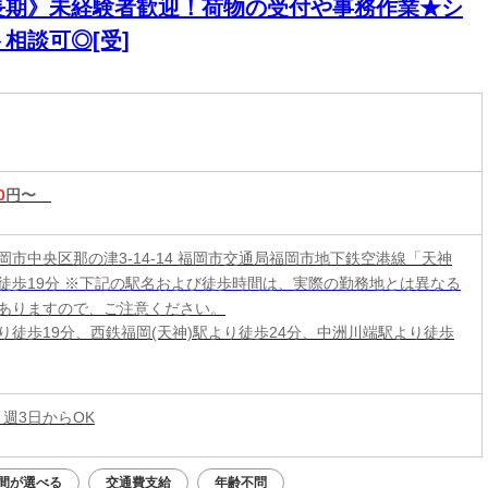
長期》未経験者歓迎！荷物の受付や事務作業★シ
相談可◎[受]
0
円〜
岡市中央区那の津3-14-14 福岡市交通局福岡市地下鉄空港線「天神
徒歩19分 ※下記の駅名および徒歩時間は、実際の勤務地とは異なる
ありますので、ご注意ください。
り徒歩19分、西鉄福岡(天神)駅より徒歩24分、中洲川端駅より徒歩
 週3日からOK
間が選べる
交通費支給
年齢不問