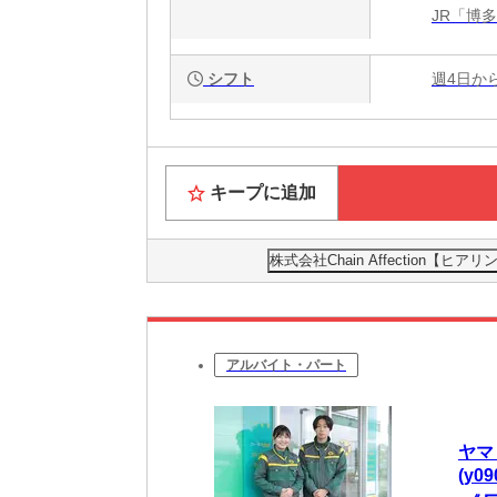
JR「博
シフト
週4日か
キープに追加
株式会社Chain Affection【
アルバイト・パート
ヤマ
(y0