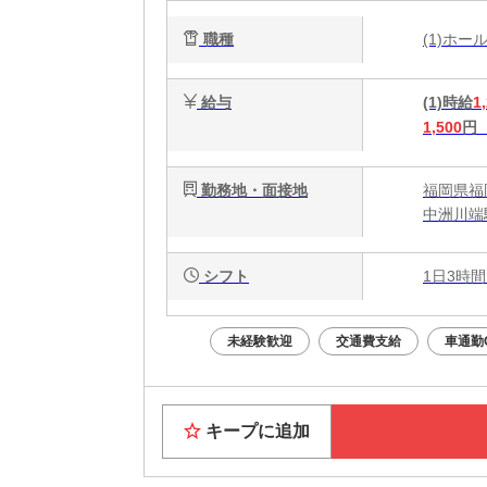
★
職種
(1)ホ
給与
(1)時給
1
1,500
円
勤務地・面接地
福岡県福
中洲川端
シフト
1日3時間
未経験歓迎
交通費支給
車通勤
キープに追加