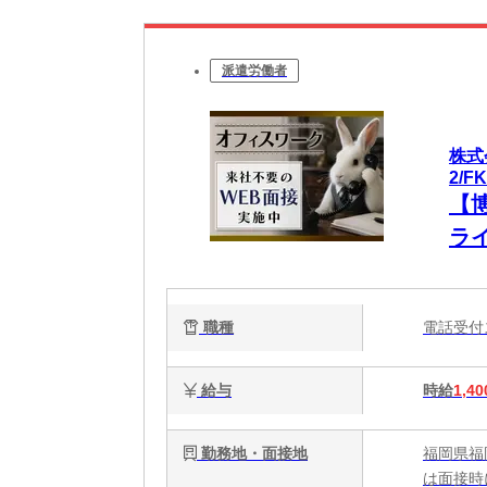
派遣労働者
株式
2/F
【
ラ
中
職種
電話受
給与
時給
1,40
勤務地・面接地
福岡県福
は面接時