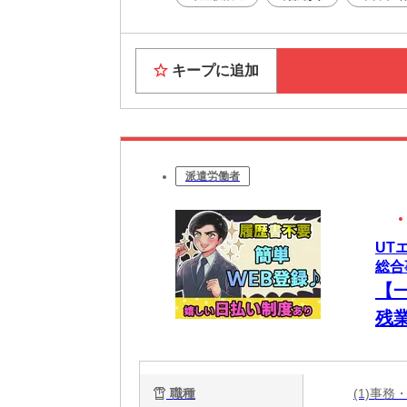
キープに追加
派遣労働者
UT
総合
【
残
職種
(1)事務