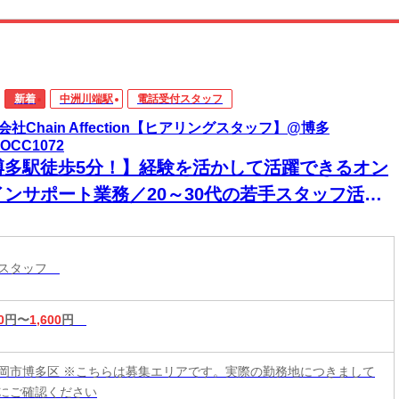
新着
中洲川端駅
電話受付スタッフ
会社Chain Affection【ヒアリングスタッフ】@博多
KOCC1072
博多駅徒歩5分！】経験を活かして活躍できるオン
インサポート業務／20～30代の若手スタッフ活躍
☆
付スタッフ
0
円〜
1,600
円
岡市博多区 ※こちらは募集エリアです。実際の勤務地につきまして
にご確認ください