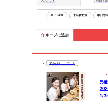
シフト
1日6時間
ネイルOK
未経験歓迎
曜日や
キープに追加
アルバイト・パート
元祖
20
1/
メ