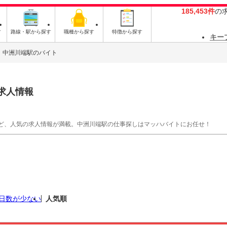
185,453件
の
す
路線・駅から探す
職種から探す
特徴から探す
キー
中洲川端駅のバイト
求人情報
ど、人気の求人情報が満載。中洲川端駅の仕事探しはマッハバイトにお任せ！
日数が少ない
人気順