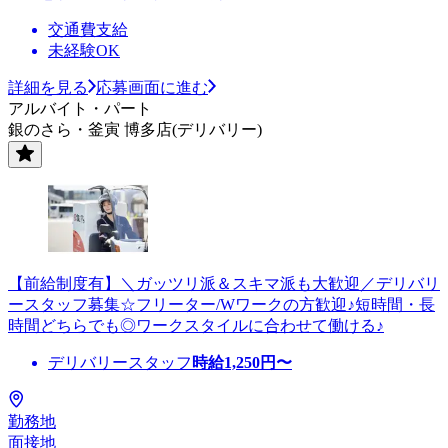
交通費支給
未経験OK
詳細を見る
応募画面に進む
アルバイト・パート
銀のさら・釜寅 博多店(デリバリー)
【前給制度有】＼ガッツリ派＆スキマ派も大歓迎／デリバリ
ースタッフ募集☆フリーター/Wワークの方歓迎♪短時間・長
時間どちらでも◎ワークスタイルに合わせて働ける♪
デリバリースタッフ
時給
1,250
円〜
勤務地
面接地