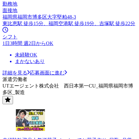
勤務地
面接地
福岡県福岡市博多区大字堅粕48-3
東比恵駅 徒歩15分、福岡空港駅 徒歩19分、吉塚駅 徒歩22分
シフト
1日3時間 週2日からOK
未経験OK
まかないあり
詳細を見る
応募画面に進む
派遣労働者
UTエージェント株式会社 西日本第一CU_福岡県福岡市博
多区_製造