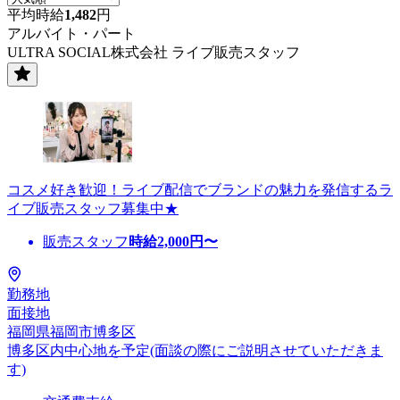
平均時給
1,482
円
アルバイト・パート
ULTRA SOCIAL株式会社 ライブ販売スタッフ
コスメ好き歓迎！ライブ配信でブランドの魅力を発信するラ
イブ販売スタッフ募集中★
販売スタッフ
時給
2,000
円〜
勤務地
面接地
福岡県福岡市博多区
博多区内中心地を予定(面談の際にご説明させていただきま
す)