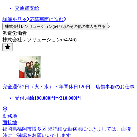
交通費支給
詳細を見る
応募画面に進む
株式会社レソリューション(54773)のその他の求人を見る
派遣労働者
株式会社レソリューション(54246)
完全週休2日（火・水）・年間休日120日！店舗事務のお仕事
受付
月給
190,000
円〜
210,000
円
勤務地
面接地
福岡県福岡市博多区 ※詳細な勤務地につきましては、面接
時にご確認をお願いいたします