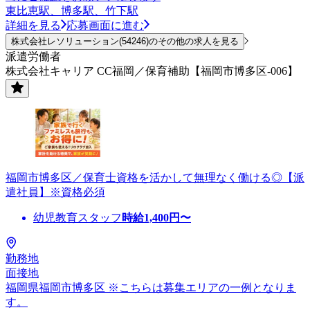
東比恵駅、博多駅、竹下駅
詳細を見る
応募画面に進む
株式会社レソリューション(54246)のその他の求人を見る
派遣労働者
株式会社キャリア CC福岡／保育補助【福岡市博多区-006】
福岡市博多区／保育士資格を活かして無理なく働ける◎【派
遣社員】※資格必須
幼児教育スタッフ
時給
1,400
円〜
勤務地
面接地
福岡県福岡市博多区 ※こちらは募集エリアの一例となりま
す。