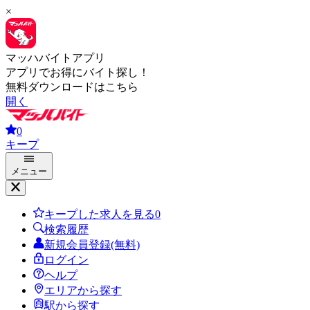
×
マッハバイトアプリ
アプリでお得にバイト探し！
無料ダウンロードはこちら
開く
0
キープ
メニュー
キープした求人を見る
0
検索履歴
新規会員登録(無料)
ログイン
ヘルプ
エリアから探す
駅から探す