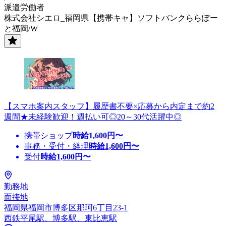
派遣労働者
株式会社シエロ_福岡県【携帯キャ】ソフトバンクららぽー
と福岡/W
【スマホ案内スタッフ】履歴書不要×応募から内定まで約2
週間★未経験歓迎！週払い可◎20～30代活躍中◎
携帯ショップ
時給
1,600
円〜
事務・受付・経理
時給
1,600
円〜
受付
時給
1,600
円〜
勤務地
面接地
福岡県福岡市博多区那珂6丁目23-1
西鉄平尾駅、博多駅、東比恵駅