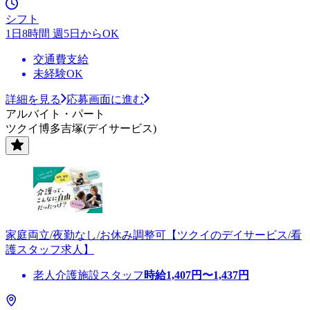
シフト
1日8時間 週5日からOK
交通費支給
未経験OK
詳細を見る
応募画面に進む
アルバイト・パート
ツクイ博多吉塚(デイサービス)
家庭両立/夜勤なし/お休み調整可【ツクイのデイサービス/看
護スタッフ求人】
老人介護施設スタッフ
時給
1,407
円〜
1,437
円