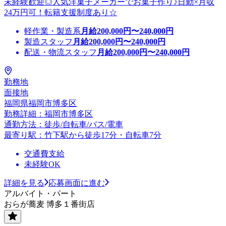
未経験歓迎◎人気洋菓子メーカーでお菓子作り♪日勤×月収
24万円可！転籍支援制度あり☆
軽作業・製造系
月給
200,000
円〜
240,000
円
製造スタッフ
月給
200,000
円〜
240,000
円
配送・物流スタッフ
月給
200,000
円〜
240,000
円
勤務地
面接地
福岡県福岡市博多区
勤務詳細：福岡市博多区
通勤方法：徒歩/自転車/バス/電車
最寄り駅：竹下駅から徒歩17分・自転車7分
交通費支給
未経験OK
詳細を見る
応募画面に進む
アルバイト・パート
おらが蕎麦 博多１番街店