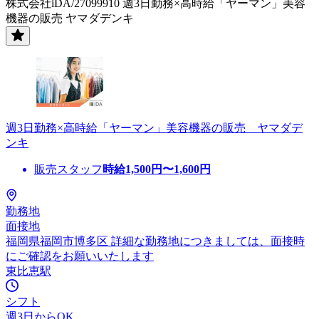
株式会社iDA/27099910 週3日勤務×高時給「ヤーマン」美容
機器の販売 ヤマダデンキ
週3日勤務×高時給「ヤーマン」美容機器の販売 ヤマダデ
ンキ
販売スタッフ
時給
1,500
円〜
1,600
円
勤務地
面接地
福岡県福岡市博多区 詳細な勤務地につきましては、面接時
にご確認をお願いいたします
東比恵駅
シフト
週3日からOK