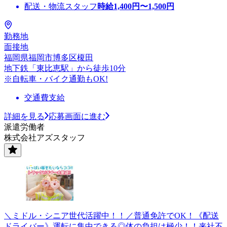
配送・物流スタッフ
時給
1,400
円〜
1,500
円
勤務地
面接地
福岡県福岡市博多区榎田
地下鉄「東比恵駅」から徒歩10分
※自転車・バイク通勤もOK!
交通費支給
詳細を見る
応募画面に進む
派遣労働者
株式会社アズスタッフ
＼ミドル・シニア世代活躍中！！／普通免許でOK！《配送
ドライバー》運転に集中できる◎体の負担は極少！！来社不