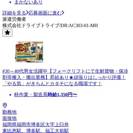
まかないあり
詳細を見る
応募画面に進む
派遣労働者
株式会社ドライブトライブ/DR:AC303-01-MH
#30～40代男女活躍中【フォークリフトにて生鮮貨物・保冷
剤等搬入・搬出業務】昇給あり★頑張りはしっかり評価！
「やる気」がきちんとカタチになる職場です！
軽作業・製造系
時給
1,350
円〜
勤務地
面接地
福岡県福岡市博多区大字上臼井
東比恵駅、博多駅、福工大前駅