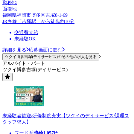
勤務地
面接地
福岡県福岡市博多区吉塚8-1-69
JR各線「吉塚駅」から徒歩約10分
交通費支給
未経験OK
詳細を見る
応募画面に進む
ツクイ博多吉塚(デイサービス)のその他の求人を見る
アルバイト・パート
ツクイ博多吉塚(デイサービス)
未経験者歓迎/研修制度充実【ツクイのデイサービス/調理ス
タッフ求人】
フード系
時給
1,057
円