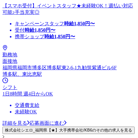
【スマホ受付】イベントスタッフ★未経験OK！週払い対応
可能♪手当充実◎
キャンペーンスタッフ
時給
1,850
円〜
受付
時給
1,850
円〜
携帯ショップ
時給
1,850
円〜
勤務地
面接地
福岡県福岡市博多区博多駅東2-6-1九勧筑紫通ビル6F
博多駅、東比恵駅
シフト
1日8時間 週4日からOK
交通費支給
未経験OK
詳細を見る
応募画面に進む
株式会社シエロ_福岡県【★】大手携帯会社/KB6のその他の求人を見る