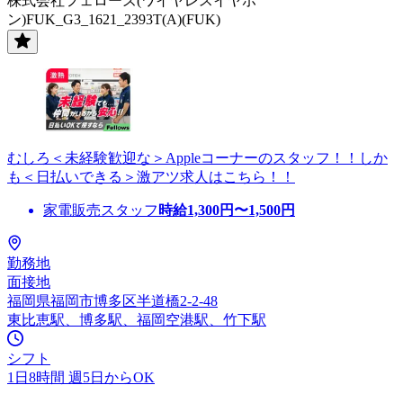
株式会社フェローズ(ワイヤレスイヤホ
ン)FUK_G3_1621_2393T(A)(FUK)
むしろ＜未経験歓迎な＞Appleコーナーのスタッフ！！しか
も＜日払いできる＞激アツ求人はこちら！！
家電販売スタッフ
時給
1,300
円〜
1,500
円
勤務地
面接地
福岡県福岡市博多区半道橋2-2-48
東比恵駅、博多駅、福岡空港駅、竹下駅
シフト
1日8時間 週5日からOK