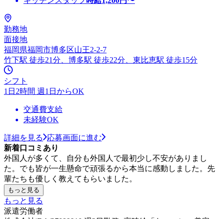
キッチンスタッフ
時給
1,200
円〜
勤務地
面接地
福岡県福岡市博多区山王2-2-7
竹下駅 徒歩21分、博多駅 徒歩22分、東比恵駅 徒歩15分
シフト
1日2時間 週1日からOK
交通費支給
未経験OK
詳細を見る
応募画面に進む
新着口コミあり
外国人が多くて、自分も外国人で最初少し不安がありまし
た。でも皆が一生懸命で頑張るから本当に感動しました。先
輩たちも優しく教えてもらいました。
もっと見る
もっと見る
派遣労働者