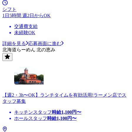
シフト
1日5時間 週2日からOK
交通費支給
未経験OK
詳細を見る
応募画面に進む
北海道らーめん 北の恵み
【週2・3h〜OK】ランチタイムを有効活用!ラーメン店でス
タッフ募集
キッチンスタッフ
時給
1,100
円〜
ホールスタッフ
時給
1,100
円〜