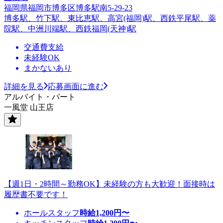
福岡県福岡市博多区博多駅南5-29-23
博多駅、竹下駅、東比恵駅、高宮(福岡)駅、西鉄平尾駅、薬
院駅、中洲川端駅、西鉄福岡(天神)駅
交通費支給
未経験OK
まかないあり
詳細を見る
応募画面に進む
アルバイト・パート
一風堂 山王店
【週1日・2時間～勤務OK】未経験の方も大歓迎！面接時は
履歴書不要です！
ホールスタッフ
時給
1,200
円〜