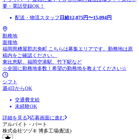
要・電話登録OK！
配送・物流スタッフ
日給
12,075
円〜
15,094
円
勤務地
面接地
福岡県糟屋郡志免町 こちらは募集エリアです。勤務地は原
稿内をご確認ください。
東比恵駅、福岡空港駅、竹下駅など
☆全国に勤務地多数！希望の勤務地を教えてください☆
シフト
週4日からOK
交通費支給
未経験OK
詳細を見る
応募画面に進む
アルバイト・パート
株式会社ツヅキ 博多工場(配送)