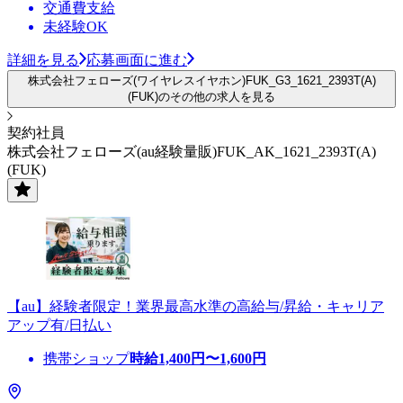
交通費支給
未経験OK
詳細を見る
応募画面に進む
株式会社フェローズ(ワイヤレスイヤホン)FUK_G3_1621_2393T(A)
(FUK)のその他の求人を見る
契約社員
株式会社フェローズ(au経験量販)FUK_AK_1621_2393T(A)
(FUK)
【au】経験者限定！業界最高水準の高給与/昇給・キャリア
アップ有/日払い
携帯ショップ
時給
1,400
円〜
1,600
円