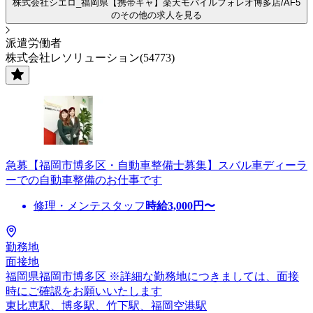
株式会社シエロ_福岡県【携帯キャ】楽天モバイルフォレオ博多店/AF5
のその他の求人を見る
派遣労働者
株式会社レソリューション(54773)
急募【福岡市博多区・自動車整備士募集】スバル車ディーラ
ーでの自動車整備のお仕事です
修理・メンテスタッフ
時給
3,000
円〜
勤務地
面接地
福岡県福岡市博多区 ※詳細な勤務地につきましては、面接
時にご確認をお願いいたします
東比恵駅、博多駅、竹下駅、福岡空港駅