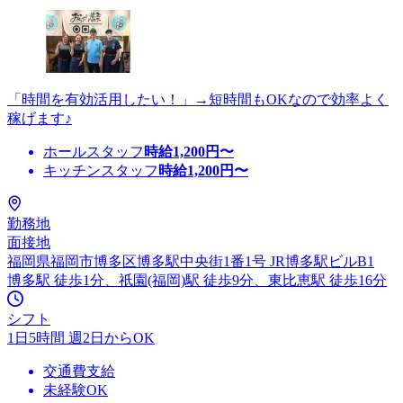
「時間を有効活用したい！」→短時間もOKなので効率よく
稼げます♪
ホールスタッフ
時給
1,200
円〜
キッチンスタッフ
時給
1,200
円〜
勤務地
面接地
福岡県福岡市博多区博多駅中央街1番1号 JR博多駅ビルB1
博多駅 徒歩1分、祇園(福岡)駅 徒歩9分、東比恵駅 徒歩16分
シフト
1日5時間 週2日からOK
交通費支給
未経験OK