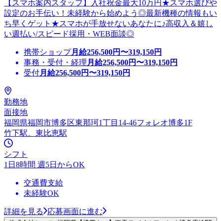
【スマホ案内スタッフ】入社祝金最大10万円★スマホ選びや
設定のお手伝い！未経験から始めよう◎最新機種の情報もい
ち早くゲット★スマホが手放せないあなたに♪高収入＆嬉し
い週払い/スピード採用・WEB面談◎
携帯ショップ
月給
256,500
円〜
319,150
円
事務・受付・経理
月給
256,500
円〜
319,150
円
受付
月給
256,500
円〜
319,150
円
勤務地
面接地
福岡県福岡市博多区東那珂1丁目14-46フォレオ博多1F
竹下駅、東比恵駅
シフト
1日8時間 週5日からOK
交通費支給
未経験OK
詳細を見る
応募画面に進む