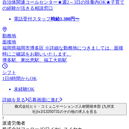
自治体関連コールセンター★週2～3日の扶養内OK★子育て
の経験が活きる相談窓口
電話受付スタッフ
時給
1,300
円〜
勤務地
面接地
福岡県福岡市博多区 ※詳細な勤務地につきましては、面接
時にご確認をお願いいたします。
博多駅、東比恵駅、福工大前駅
シフト
1日8時間からOK
未経験OK
詳細を見る
応募画面に進む
株式会社ヒト・コミュニケーションズ人材開発本部 (九州支
社)/s1f13250731のその他の求人を見る
派遣労働者