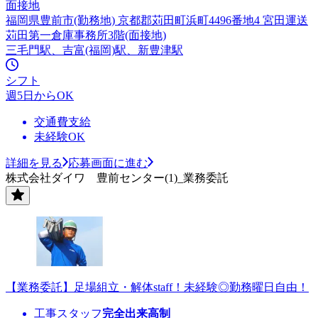
面接地
福岡県豊前市(勤務地) 京都郡苅田町浜町4496番地4 宮田運送
苅田第一倉庫事務所3階(面接地)
三毛門駅、吉富(福岡)駅、新豊津駅
シフト
週5日からOK
交通費支給
未経験OK
詳細を見る
応募画面に進む
株式会社ダイワ 豊前センター(1)_業務委託
【業務委託】足場組立・解体staff！未経験◎勤務曜日自由！
工事スタッフ
完全出来高制