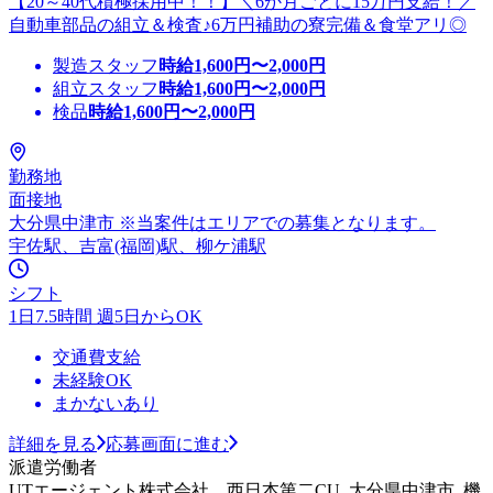
【20～40代積極採用中！！】＼6か月ごとに15万円支給！／
自動車部品の組立＆検査♪6万円補助の寮完備＆食堂アリ◎
製造スタッフ
時給
1,600
円〜
2,000
円
組立スタッフ
時給
1,600
円〜
2,000
円
検品
時給
1,600
円〜
2,000
円
勤務地
面接地
大分県中津市 ※当案件はエリアでの募集となります。
宇佐駅、吉富(福岡)駅、柳ケ浦駅
シフト
1日7.5時間 週5日からOK
交通費支給
未経験OK
まかないあり
詳細を見る
応募画面に進む
派遣労働者
UTエージェント株式会社 西日本第二CU_大分県中津市_機