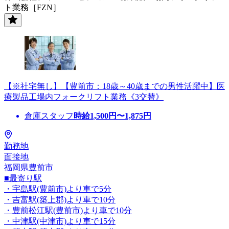
ト業務［FZN］
【※社宅無し】【豊前市：18歳～40歳までの男性活躍中】医
療製品工場内フォークリフト業務《3交替》
倉庫スタッフ
時給
1,500
円〜
1,875
円
勤務地
面接地
福岡県豊前市
■最寄り駅
・宇島駅(豊前市)より車で5分
・吉富駅(築上郡)より車で10分
・豊前松江駅(豊前市)より車で10分
・中津駅(中津市)より車で15分