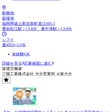
勤務地
面接地
福岡県築上郡吉富町直江605-1
豊前松江駅 バス8分、東中津駅 バス9分
シフト
週4日からOK
未経験OK
詳細を見る
応募画面に進む
派遣労働者
三陽工業株式会社 大分営業所_6/派大分