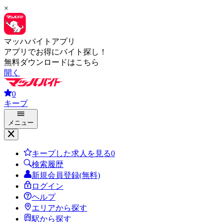
×
マッハバイトアプリ
アプリでお得にバイト探し！
無料ダウンロードはこちら
開く
0
キープ
メニュー
キープした求人を見る
0
検索履歴
新規会員登録(無料)
ログイン
ヘルプ
エリアから探す
駅から探す