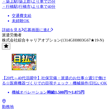
・築上駅(築上郡)より車で25分
・行橋駅(行橋市)より車で40分
交通費支給
未経験OK
詳細を見る
応募画面に進む
派遣労働者
株式会社綜合キャリアオプション(1314GH0803G67★19-N)
【20代～40代活躍中】社保完備・派遣のお仕事☆週5で働け
る☆医療機器づくりでの目視チェック・機械操作/日払いOK
機械オペレーション
時給
1,500
円〜
1,875
円
勤務地