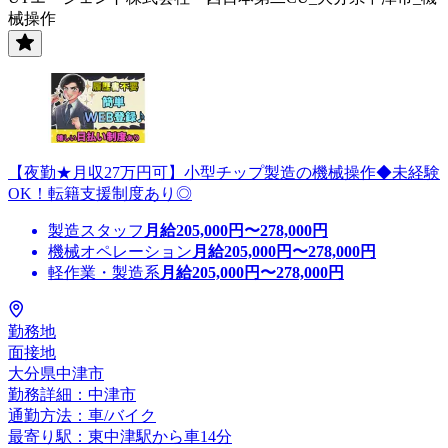
械操作
【夜勤★月収27万円可】小型チップ製造の機械操作◆未経験
OK！転籍支援制度あり◎
製造スタッフ
月給
205,000
円〜
278,000
円
機械オペレーション
月給
205,000
円〜
278,000
円
軽作業・製造系
月給
205,000
円〜
278,000
円
勤務地
面接地
大分県中津市
勤務詳細：中津市
通勤方法：車/バイク
最寄り駅：東中津駅から車14分