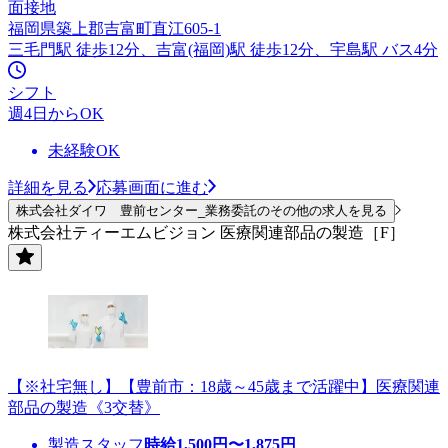
面接地
福岡県築上郡吉富町直江605-1
三毛門駅 徒歩12分、吉富(福岡)駅 徒歩12分、宇島駅 バス4分
シフト
週4日からOK
未経験OK
詳細を見る
応募画面に進む
株式会社ダイワ 豊前センター_業務委託のその他の求人を見る
株式会社ティーエムビジョン 医療関連部品の製造［F］
【※社宅無し】【豊前市：18歳～45歳まで活躍中】医療関連
部品の製造《3交替》
製造スタッフ
時給
1,500
円〜
1,875
円