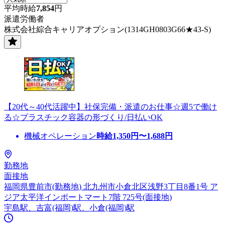
平均時給
7,854
円
派遣労働者
株式会社綜合キャリアオプション(1314GH0803G66★43-S)
【20代～40代活躍中】社保完備・派遣のお仕事☆週5で働け
る☆プラスチック容器の形づくり/日払いOK
機械オペレーション
時給
1,350
円〜
1,688
円
勤務地
面接地
福岡県豊前市(勤務地) 北九州市小倉北区浅野3丁目8番1号 ア
ジア太平洋インポートマート7階 725号(面接地)
宇島駅、吉富(福岡)駅、小倉(福岡)駅