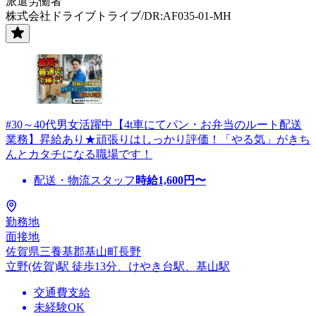
派遣労働者
株式会社ドライブトライブ/DR:AF035-01-MH
#30～40代男女活躍中【4t車にてパン・お弁当のルート配送
業務】昇給あり★頑張りはしっかり評価！「やる気」がきち
んとカタチになる職場です！
配送・物流スタッフ
時給
1,600
円〜
勤務地
面接地
佐賀県三養基郡基山町長野
立野(佐賀)駅 徒歩13分、けやき台駅、基山駅
交通費支給
未経験OK