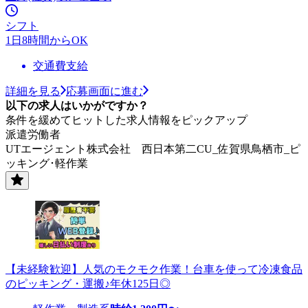
シフト
1日8時間からOK
交通費支給
詳細を見る
応募画面に進む
以下の求人はいかがですか？
条件を緩めてヒットした求人情報をピックアップ
派遣労働者
UTエージェント株式会社 西日本第二CU_佐賀県鳥栖市_ピ
ッキング･軽作業
【未経験歓迎】人気のモクモク作業！台車を使って冷凍食品
のピッキング・運搬♪年休125日◎