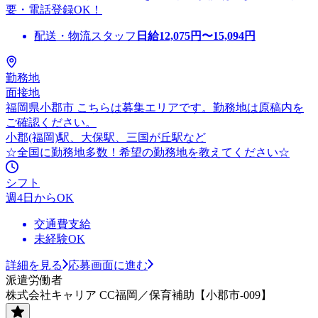
要・電話登録OK！
配送・物流スタッフ
日給
12,075
円〜
15,094
円
勤務地
面接地
福岡県小郡市 こちらは募集エリアです。勤務地は原稿内を
ご確認ください。
小郡(福岡)駅、大保駅、三国が丘駅など
☆全国に勤務地多数！希望の勤務地を教えてください☆
シフト
週4日からOK
交通費支給
未経験OK
詳細を見る
応募画面に進む
派遣労働者
株式会社キャリア CC福岡／保育補助【小郡市-009】