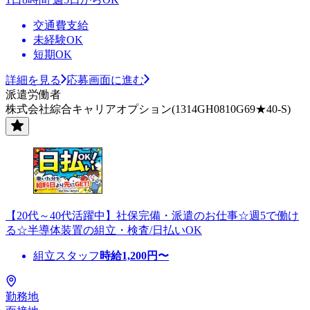
交通費支給
未経験OK
短期OK
詳細を見る
応募画面に進む
派遣労働者
株式会社綜合キャリアオプション(1314GH0810G69★40-S)
【20代～40代活躍中】社保完備・派遣のお仕事☆週5で働け
る☆半導体装置の組立・検査/日払いOK
組立スタッフ
時給
1,200
円〜
勤務地