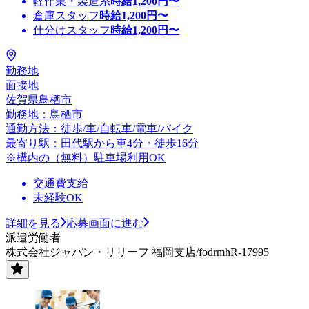
軽作業・製造系
時給
1,200
円〜
倉庫スタッフ
時給
1,200
円〜
仕分けスタッフ
時給
1,200
円〜
勤務地
面接地
佐賀県鳥栖市
勤務地：鳥栖市
通勤方法：徒歩/車/自転車/電車/バイク
最寄り駅：田代駅から車4分・徒歩16分
※構内の（無料）駐車場利用OK
交通費支給
未経験OK
詳細を見る
応募画面に進む
派遣労働者
株式会社ジャパン・リリーフ 福岡支店/fodrmhR-17995