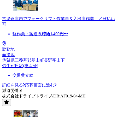
常温倉庫内でフォークリフト作業員＆入出庫作業！／日払い
可
軽作業・製造系
時給
1,400
円〜
勤務地
面接地
佐賀県三養基郡基山町長野字山下
弥生が丘駅(車４分)
交通費支給
詳細を見る
応募画面に進む
派遣労働者
株式会社ドライブトライブ/DR:AF019-04-MH