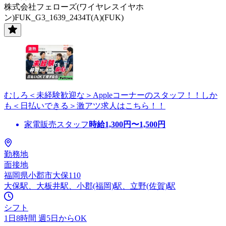
株式会社フェローズ(ワイヤレスイヤホ
ン)FUK_G3_1639_2434T(A)(FUK)
むしろ＜未経験歓迎な＞Appleコーナーのスタッフ！！しか
も＜日払いできる＞激アツ求人はこちら！！
家電販売スタッフ
時給
1,300
円〜
1,500
円
勤務地
面接地
福岡県小郡市大保110
大保駅、大板井駅、小郡(福岡)駅、立野(佐賀)駅
シフト
1日8時間 週5日からOK