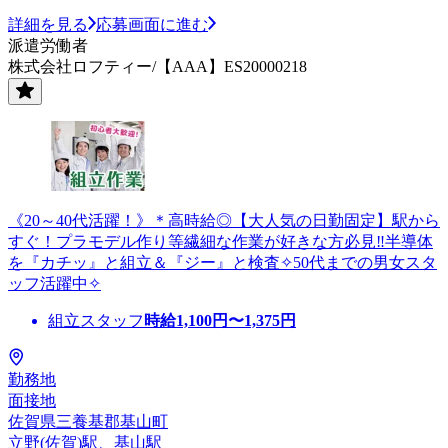
詳細を見る
応募画面に進む
派遣労働者
株式会社ロフティー/【AAA】ES20000218
《20～40代活躍！》＊高時給◎【大人気の日勤固定】駅から
すぐ！プラモデル作り等繊細な作業が好きな方必見‼半導体
を『カチッ』と組立＆『ジー』と検査✧50代までの男女スタ
ッフ活躍中✧
組立スタッフ
時給
1,100
円〜
1,375
円
勤務地
面接地
佐賀県三養基郡基山町
立野(佐賀)駅、基山駅