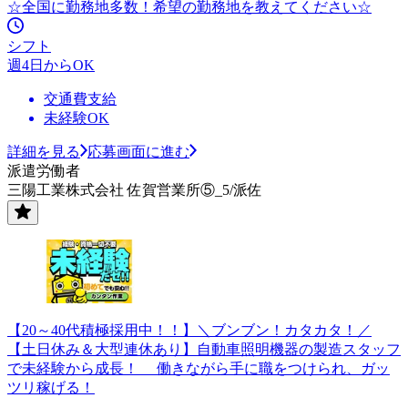
☆全国に勤務地多数！希望の勤務地を教えてください☆
シフト
週4日からOK
交通費支給
未経験OK
詳細を見る
応募画面に進む
派遣労働者
三陽工業株式会社 佐賀営業所⑤_5/派佐
【20～40代積極採用中！！】＼ブンブン！カタカタ！／
【土日休み＆大型連休あり】自動車照明機器の製造スタッフ
で未経験から成長！ 働きながら手に職をつけられ、ガッ
ツリ稼げる！