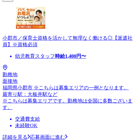
小郡市／保育士資格を活かして無理なく働ける◎【派遣社
員】※資格必須
幼児教育スタッフ
時給
1,400
円〜
勤務地
面接地
福岡県小郡市 ※こちらは募集エリアの一例となります。
最寄り駅：大板井駅など
※こちらは募集エリアです。勤務地は全国に多数ございま
す。
交通費支給
未経験OK
詳細を見る
応募画面に進む