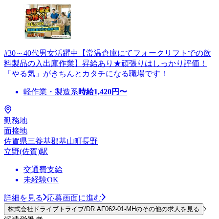
#30～40代男女活躍中【常温倉庫にてフォークリフトでの飲
料製品の入出庫作業】昇給あり★頑張りはしっかり評価！
「やる気」がきちんとカタチになる職場です！
軽作業・製造系
時給
1,420
円〜
勤務地
面接地
佐賀県三養基郡基山町長野
立野(佐賀)駅
交通費支給
未経験OK
詳細を見る
応募画面に進む
株式会社ドライブトライブ/DR:AF062-01-MHのその他の求人を見る