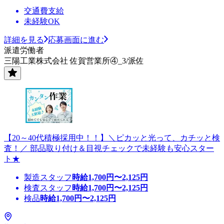
交通費支給
未経験OK
詳細を見る
応募画面に進む
派遣労働者
三陽工業株式会社 佐賀営業所④_3/派佐
【20～40代積極採用中！！】＼ピカッと光って、カチッと検
査！／ 部品取り付け＆目視チェックで未経験も安心スター
ト★
製造スタッフ
時給
1,700
円〜
2,125
円
検査スタッフ
時給
1,700
円〜
2,125
円
検品
時給
1,700
円〜
2,125
円