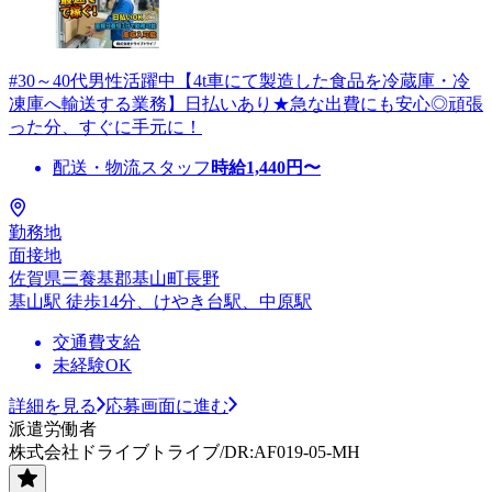
#30～40代男性活躍中【4t車にて製造した食品を冷蔵庫・冷
凍庫へ輸送する業務】日払いあり★急な出費にも安心◎頑張
った分、すぐに手元に！
配送・物流スタッフ
時給
1,440
円〜
勤務地
面接地
佐賀県三養基郡基山町長野
基山駅 徒歩14分、けやき台駅、中原駅
交通費支給
未経験OK
詳細を見る
応募画面に進む
派遣労働者
株式会社ドライブトライブ/DR:AF019-05-MH