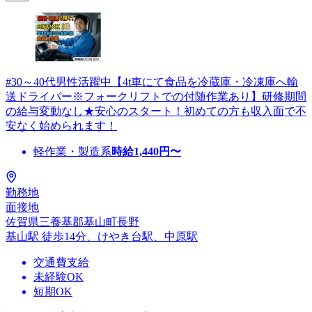
#30～40代男性活躍中【4t車にて食品を冷蔵庫・冷凍庫へ輸
送ドライバー※フォークリフトでの付随作業あり】研修期間
の給与変動なし★安心のスタート！初めての方も収入面で不
安なく始められます！
軽作業・製造系
時給
1,440
円〜
勤務地
面接地
佐賀県三養基郡基山町長野
基山駅 徒歩14分、けやき台駅、中原駅
交通費支給
未経験OK
短期OK