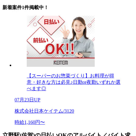
新着案件1件掲載中！
【スーパーのお惣菜づくり】お料理が得
意・好きな方は必見♪日勤or夜勤いずれか選
べます◎
07月23日UP
株式会社日本ケイテム/3120
時給1,160円〜
立野駅(佐賀)の日払いOKのアルバイト／バイト求