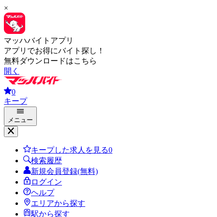
×
マッハバイトアプリ
アプリでお得にバイト探し！
無料ダウンロードはこちら
開く
0
キープ
メニュー
キープした求人を見る
0
検索履歴
新規会員登録(無料)
ログイン
ヘルプ
エリアから探す
駅から探す