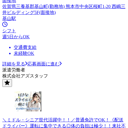
面接地
佐賀県三養基郡基山町(勤務地) 熊本市中央区桜町1-20 西嶋三
井ビルディング5F(面接地)
基山駅
シフト
週5日からOK
交通費支給
未経験OK
詳細を見る
応募画面に進む
派遣労働者
株式会社アズスタッフ
＼ミドル・シニア世代活躍中！！／普通免許でOK！《配送
ドライバー》運転に集中できる◎体の負担は極少！！来社不