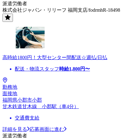
派遣労働者
株式会社ジャパン・リリーフ 福岡支店/fodrmhR-18498
高時給1800円！大型センター間配送☆週払/日払
配送・物流スタッフ
時給
1,800
円〜
勤務地
面接地
福岡県小郡市小郡
甘木鉄道甘木線 小郡駅（車4分）
交通費支給
詳細を見る
応募画面に進む
派遣労働者