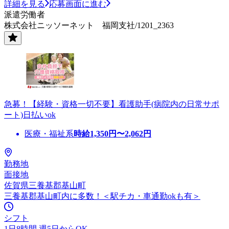
詳細を見る
応募画面に進む
派遣労働者
株式会社ニッソーネット 福岡支社/1201_2363
急募！【経験・資格一切不要】看護助手(病院内の日常サポ
ート)日払いok
医療・福祉系
時給
1,350
円〜
2,062
円
勤務地
面接地
佐賀県三養基郡基山町
三養基郡基山町内に多数！＜駅チカ・車通勤okも有＞
シフト
1日8時間 週5日からOK