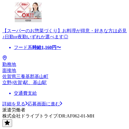
【スーパーのお惣菜づくり】お料理が得意・好きな方は必見
♪日勤or夜勤いずれか選べます◎
フード系
時給
1,160
円〜
勤務地
面接地
佐賀県三養基郡基山町
立野(佐賀)駅、基山駅
交通費支給
詳細を見る
応募画面に進む
派遣労働者
株式会社ドライブトライブ/DR:AF062-01-MH