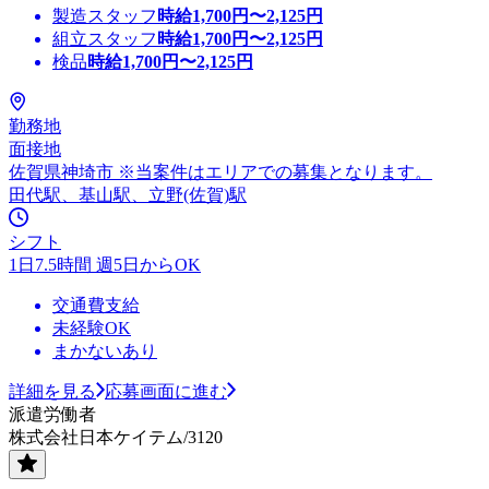
製造スタッフ
時給
1,700
円〜
2,125
円
組立スタッフ
時給
1,700
円〜
2,125
円
検品
時給
1,700
円〜
2,125
円
勤務地
面接地
佐賀県神埼市 ※当案件はエリアでの募集となります。
田代駅、基山駅、立野(佐賀)駅
シフト
1日7.5時間 週5日からOK
交通費支給
未経験OK
まかないあり
詳細を見る
応募画面に進む
派遣労働者
株式会社日本ケイテム/3120