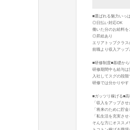
■選ばれる魅力いっ
◎日払い対応OK
働いた分のお給料をス
◎昇給あり
エリアトップクラス
前職より収入アップ
■研修制度■基礎から
研修期間中も給与は
入社してスグの段階
研修では分かりやす
■ガッツリ稼げる■高
「収入をアップさせ
「将来のために貯金
「私生活を充実させ
そんな方にオススメ!
トコトン稼げる職場