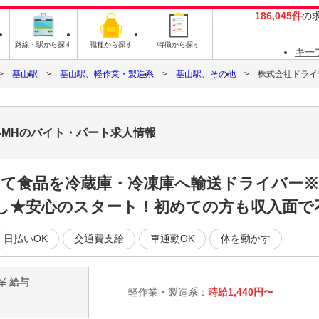
186,045件
の
す
路線・駅から探す
職種から探す
特徴から探す
キー
基山駅
基山駅、軽作業・製造系
基山駅、その他
株式会社ドライブト
05-MHのバイト・パート求人情報
t車にて食品を冷蔵庫・冷凍庫へ輸送ドライバ
し★安心のスタート！初めての方も収入面で
日払いOK
交通費支給
車通勤OK
体を動かす
給与
軽作業・製造系：
時給1,440円〜