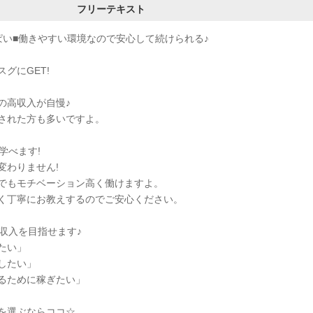
フリーテキスト
ぱい■働きやすい環境なので安心して続けられる♪
グにGET!
の高収入が自慢♪
された方も多いですよ。
学べます!
変わりません!
でもモチベーション高く働けますよ。
く丁寧にお教えするのでご安心ください。
収入を目指せます♪
たい」
したい」
るために稼ぎたい」
を選ぶならココ☆