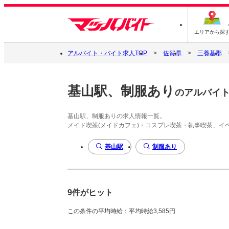
エリアから探
アルバイト・バイト求人TOP
佐賀県
三養基郡
基山駅、制服あり
のアルバイ
基山駅、制服ありの求人情報一覧。
メイド喫茶(メイドカフェ)・コスプレ喫茶・執事喫茶、
基山駅
制服あり
9件がヒット
この条件の平均時給：平均時給3,585円