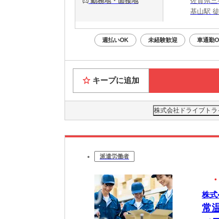
勤務地・面接地
佐賀県三
基山駅 
週払いOK
未経験歓迎
車通勤O
キープに追加
株式会社ドライブトライブ
派遣労働者
株式
常