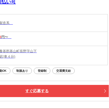
日払い可
・製造系
0
円〜
養基郡基山町長野字山下
駅(車４分)
勤OK
制服あり
登録制
交通費支給
すぐ応募する