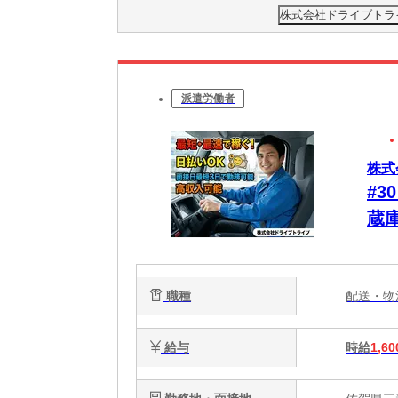
株式会社ドライブトライブ
派遣労働者
株式
#3
蔵
な
な
職種
配送・
給与
時給
1,60