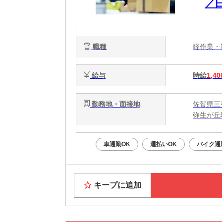
／
職種
軽作業
給与
時給
1,40
勤務地・面接地
佐賀県三
弥生が丘
車通勤OK
週払いOK
バイク通
キープに追加