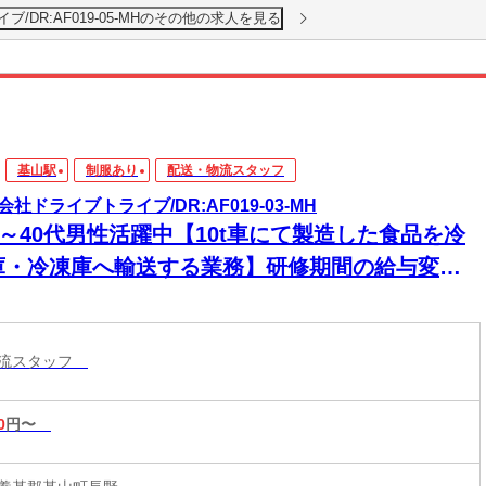
/DR:AF019-05-MHのその他の求人を見る
基山駅
制服あり
配送・物流スタッフ
会社ドライブトライブ/DR:AF019-03-MH
0～40代男性活躍中【10t車にて製造した食品を冷
庫・冷凍庫へ輸送する業務】研修期間の給与変動
し★安心のスタート！初めての方も収入面で不安
く始められます！
物流スタッフ
0
円〜