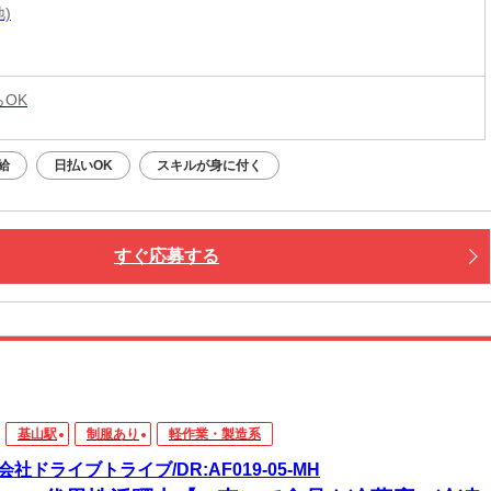
地)
らOK
給
日払いOK
スキルが身に付く
すぐ応募する
基山駅
制服あり
軽作業・製造系
会社ドライブトライブ/DR:AF019-05-MH