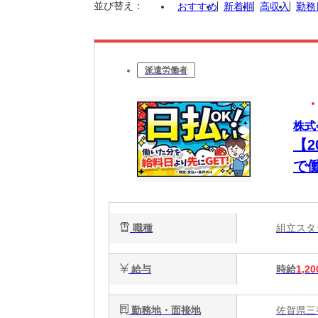
並び替え：
おすすめ
新着順
高収入
勤務
派遣労働者
株式
【
で
職種
組立ス
給与
時給
1,20
勤務地・面接地
佐賀県三