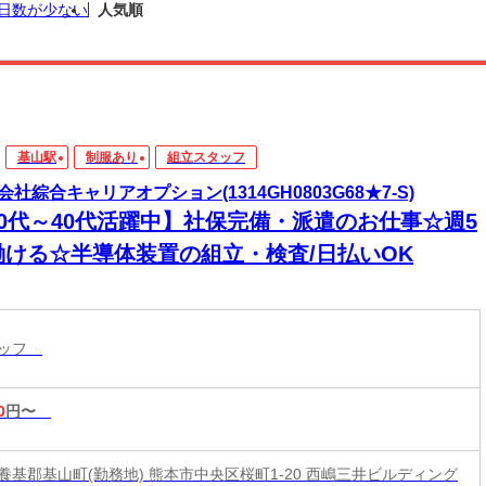
日数が少ない
人気順
基山駅
制服あり
組立スタッフ
会社綜合キャリアオプション(1314GH0803G68★7-S)
20代～40代活躍中】社保完備・派遣のお仕事☆週5
働ける☆半導体装置の組立・検査/日払いOK
タッフ
0
円〜
養基郡基山町(勤務地) 熊本市中央区桜町1-20 西嶋三井ビルディング