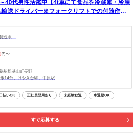
30～40代男性活躍中【4t車にて食品を冷蔵庫・冷凍
へ輸送ドライバー※フォークリフトでの付随作業
り】研修期間の給与変動なし★安心のスタート！
めての方も収入面で不安なく始められます！
・製造系
0
円〜
養基郡基山町長野
徒歩14分、けやき台駅、中原駅
日払いOK
正社員登用あり
未経験歓迎
車通勤OK
すぐ応募する