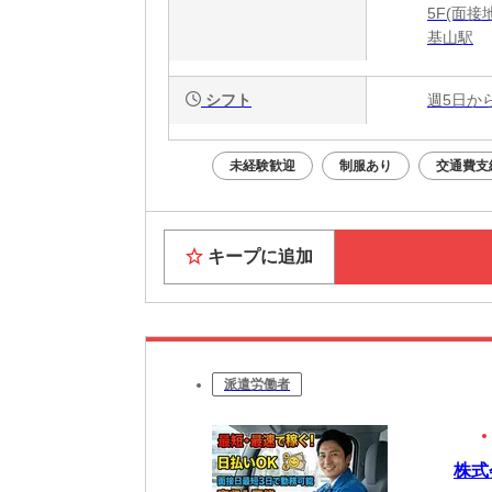
5F(面接
基山駅
シフト
週5日か
未経験歓迎
制服あり
交通費支
キープに追加
派遣労働者
株式