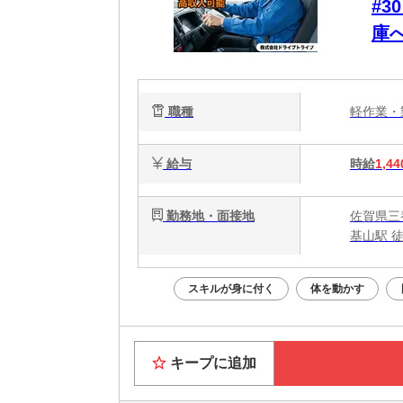
#
庫
あ
初
職種
軽作業
給与
時給
1,44
勤務地・面接地
佐賀県三
基山駅 
スキルが身に付く
体を動かす
キープに追加