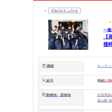
アルバイト・パート
一風
【
接
職種
キッチ
給与
時給
1,20
勤務地・面接地
佐賀県鳥
基山駅 