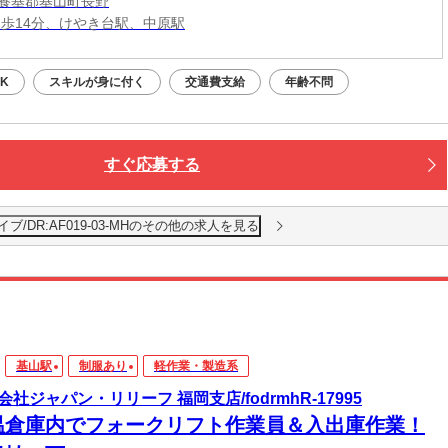
養基郡基山町長野
徒歩14分、けやき台駅、中原駅
K
スキルが身に付く
交通費支給
年齢不問
すぐ応募する
/DR:AF019-03-MHのその他の求人を見る
基山駅
制服あり
軽作業・製造系
会社ジャパン・リリーフ 福岡支店/fodrmhR-17995
温倉庫内でフォークリフト作業員＆入出庫作業！