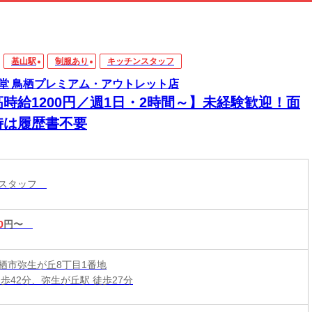
基山駅
制服あり
キッチンスタッフ
堂 鳥栖プレミアム・アウトレット店
高時給1200円／週1日・2時間～】未経験歓迎！面
時は履歴書不要
ンスタッフ
0
円〜
栖市弥生が丘8丁目1番地
徒歩42分、弥生が丘駅 徒歩27分