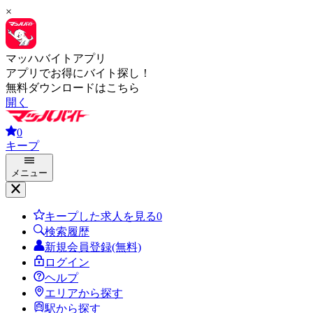
×
マッハバイトアプリ
アプリでお得にバイト探し！
無料ダウンロードはこちら
開く
0
キープ
メニュー
キープした求人を見る
0
検索履歴
新規会員登録(無料)
ログイン
ヘルプ
エリアから探す
駅から探す