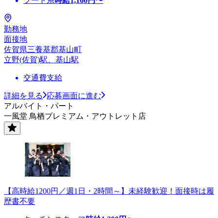
フード系
時給
1,160
円〜
勤務地
面接地
佐賀県三養基郡基山町
立野(佐賀)駅、基山駅
交通費支給
詳細を見る
応募画面に進む
アルバイト・パート
一風堂 鳥栖プレミアム・アウトレット店
【高時給1200円／週1日・2時間～】未経験歓迎！面接時は履
歴書不要