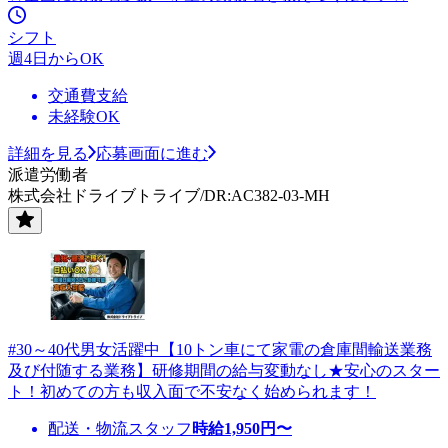
シフト
週4日からOK
交通費支給
未経験OK
詳細を見る
応募画面に進む
派遣労働者
株式会社ドライブトライブ/DR:AC382-03-MH
#30～40代男女活躍中【10トン車にて家電の倉庫間輸送業務
及び付随する業務】研修期間の給与変動なし★安心のスター
ト！初めての方も収入面で不安なく始められます！
配送・物流スタッフ
時給
1,950
円〜