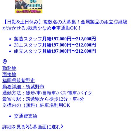
【日勤&土日休み】複数名の大募集！金属製品の組立◎経験
が活かせる♪残業少なめ◆車通勤OK！
製造スタッフ
月給
197,000
円〜
212,000
円
加工スタッフ
月給
197,000
円〜
212,000
円
組立スタッフ
月給
197,000
円〜
212,000
円
勤務地
面接地
福岡県筑紫野市
勤務詳細：筑紫野市
通勤方法：徒歩/車/自転車/バス/電車/バイク
最寄り駅：筑紫駅から徒歩12分・車4分
※構内の（無料）駐車場利用OK
交通費支給
詳細を見る
応募画面に進む