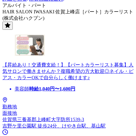
アルバイト・パート
HAIR SALON IWASAKI 佐賀上峰店［パート］カラーリスト
(株式会社ハクブン)
【昇給あり！交通費支給！】【パートカラーリスト募集】人
気サロンで働きませんか？復職希望の方大歓迎◎ネイル・ピ
アス・カラーOKで自分らしく働けます♪
美容師
時給
1,040
円〜
1,600
円
勤務地
面接地
佐賀県三養基郡上峰町大字防所1539-3
吉野ケ里公園駅 徒歩24分、けやき台駅、基山駅