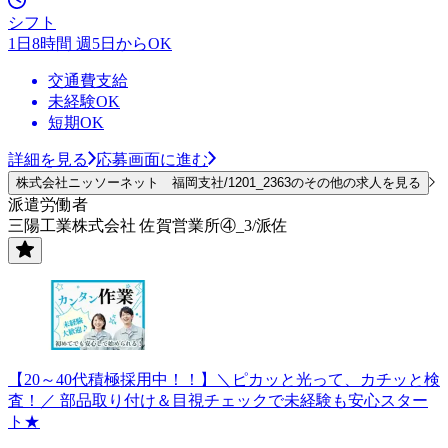
シフト
1日8時間 週5日からOK
交通費支給
未経験OK
短期OK
詳細を見る
応募画面に進む
株式会社ニッソーネット 福岡支社/1201_2363のその他の求人を見る
派遣労働者
三陽工業株式会社 佐賀営業所④_3/派佐
【20～40代積極採用中！！】＼ピカッと光って、カチッと検
査！／ 部品取り付け＆目視チェックで未経験も安心スター
ト★