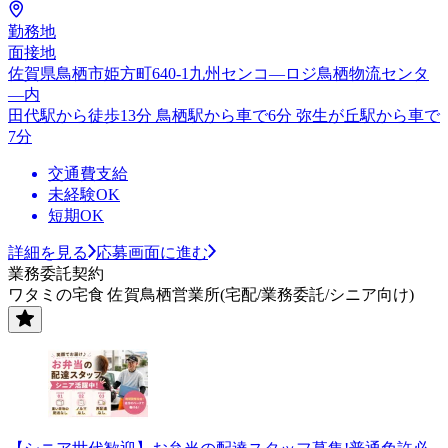
勤務地
面接地
佐賀県鳥栖市姫方町640-1九州センコ―ロジ鳥栖物流センタ
―内
田代駅から徒歩13分 鳥栖駅から車で6分 弥生が丘駅から車で
7分
交通費支給
未経験OK
短期OK
詳細を見る
応募画面に進む
業務委託契約
ワタミの宅食 佐賀鳥栖営業所(宅配/業務委託/シニア向け)