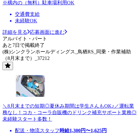
※構内の（無料）駐車場利用OK
交通費支給
未経験OK
詳細を見る
応募画面に進む
アルバイト・パート
あと7日で掲載終了
(株)シンクランホールディングス_鳥栖RS_同乗・作業補助
（8月末まで）_37212
＼8月末までの短期◎夏休み期間は学生さんもOK♪／運転業
務なし！コカ・コーラ自販機のドリンク補充サポート業務◎
未経験スタート多数！
配送・物流スタッフ
時給
1,300
円〜
1,625
円