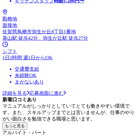
キッチンスタッフ
時給
1,200
円〜
勤務地
面接地
佐賀県鳥栖市弥生が丘8丁目1番地
基山駅 徒歩42分、弥生が丘駅 徒歩27分
シフト
1日2時間 週1日からOK
交通費支給
未経験OK
まかないあり
詳細を見る
応募画面に進む
新着口コミあり
マニュアルがしっかりとしていてとても働きやすい環境で
す。また、スキルアップまでとは言いませんが、仕事のやり
がい面白さを勉強できる職場と思います。
もっと見る
アルバイト・パート