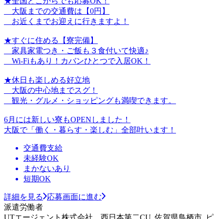
★全国どこからでも応募OK！
大阪までの交通費は【0円】
お近くまでお迎えに行きますよ！
★すぐに住める【寮完備】
家具家電つき・ご飯も３食付いて快適♪
Wi-Fiもあり！カバンひとつで入居OK！
★休日も楽しめる好立地
大阪の中心地までスグ！
観光・グルメ・ショッピングも満喫できます。
6月には新しい寮もOPENしました！
大阪で「働く・暮らす・楽しむ」全部叶います！
交通費支給
未経験OK
まかないあり
短期OK
詳細を見る
応募画面に進む
派遣労働者
UTエージェント株式会社 西日本第二CU_佐賀県鳥栖市_ピ