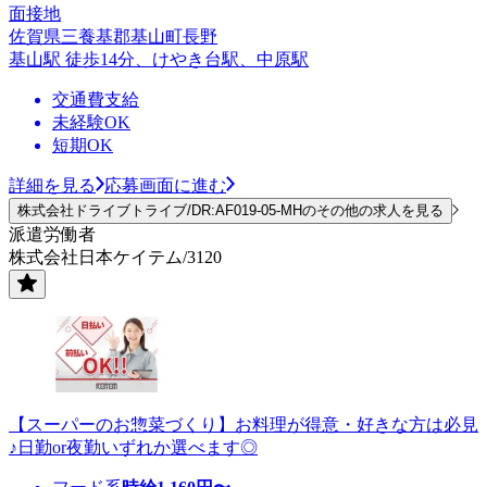
面接地
佐賀県三養基郡基山町長野
基山駅 徒歩14分、けやき台駅、中原駅
交通費支給
未経験OK
短期OK
詳細を見る
応募画面に進む
株式会社ドライブトライブ/DR:AF019-05-MHのその他の求人を見る
派遣労働者
株式会社日本ケイテム/3120
【スーパーのお惣菜づくり】お料理が得意・好きな方は必見
♪日勤or夜勤いずれか選べます◎