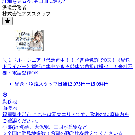
詳細を見る
応募画面に進む
派遣労働者
株式会社アズスタッフ
＼ミドル・シニア世代活躍中！！／普通免許でOK！《配送
ドライバー》運転に集中できる◎体の負担は極少！！来社不
要・電話登録OK！
配送・物流スタッフ
日給
12,075
円〜
15,094
円
勤務地
面接地
福岡県小郡市 こちらは募集エリアです。勤務地は原稿内を
ご確認ください。
小郡(福岡)駅、大保駅、三国が丘駅など
☆全国に勤務地多数！希望の勤務地を教えてください☆