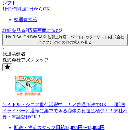
シフト
1日3時間 週1日からOK
交通費支給
詳細を見る
応募画面に進む
HAIR SALON IWASAKI 佐賀上峰店［パート］カラーリスト(株式会社
ハクブン)のその他の求人を見る
派遣労働者
株式会社アズスタッフ
＼ミドル・シニア世代活躍中！！／普通免許でOK！《配送
ドライバー》運転に集中できる◎体の負担は極少！！来社不
要・電話登録OK！
配送・物流スタッフ
日給
12,075
円〜
15,094
円