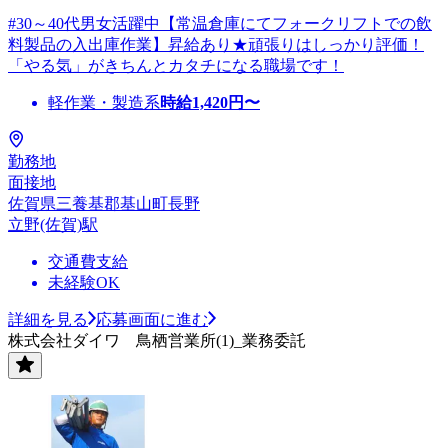
#30～40代男女活躍中【常温倉庫にてフォークリフトでの飲
料製品の入出庫作業】昇給あり★頑張りはしっかり評価！
「やる気」がきちんとカタチになる職場です！
軽作業・製造系
時給
1,420
円〜
勤務地
面接地
佐賀県三養基郡基山町長野
立野(佐賀)駅
交通費支給
未経験OK
詳細を見る
応募画面に進む
株式会社ダイワ 鳥栖営業所(1)_業務委託