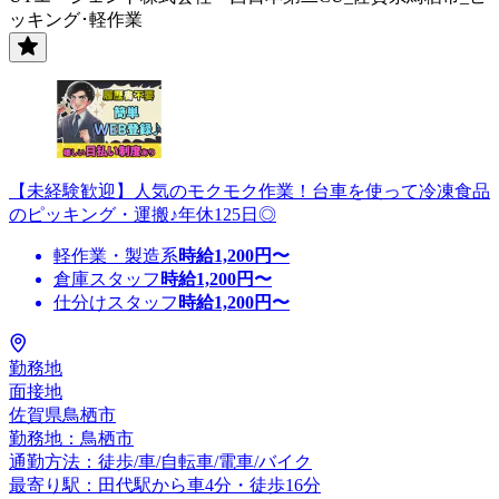
ッキング･軽作業
【未経験歓迎】人気のモクモク作業！台車を使って冷凍食品
のピッキング・運搬♪年休125日◎
軽作業・製造系
時給
1,200
円〜
倉庫スタッフ
時給
1,200
円〜
仕分けスタッフ
時給
1,200
円〜
勤務地
面接地
佐賀県鳥栖市
勤務地：鳥栖市
通勤方法：徒歩/車/自転車/電車/バイク
最寄り駅：田代駅から車4分・徒歩16分