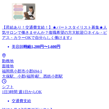
【昇給あり！交通費支給！】★パートスタイリスト募集★人
気サロンで働きませんか？復職希望の方大歓迎◎ネイル・ピ
アス・カラーOKで自分らしく働けます♪
美容師
時給
1,200
円〜
1,600
円
勤務地
面接地
福岡県小郡市小郡694-1
大保駅、小郡(福岡)駅、西鉄小郡駅
シフト
1日3時間 週1日からOK
交通費支給