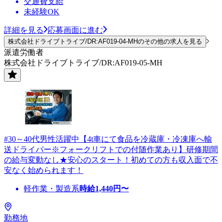
交通費支給
未経験OK
詳細を見る
応募画面に進む
株式会社ドライブトライブ/DR:AF019-04-MHのその他の求人を見る
派遣労働者
株式会社ドライブトライブ/DR:AF019-05-MH
#30～40代男性活躍中【4t車にて食品を冷蔵庫・冷凍庫へ輸
送ドライバー※フォークリフトでの付随作業あり】研修期間
の給与変動なし★安心のスタート！初めての方も収入面で不
安なく始められます！
軽作業・製造系
時給
1,440
円〜
勤務地