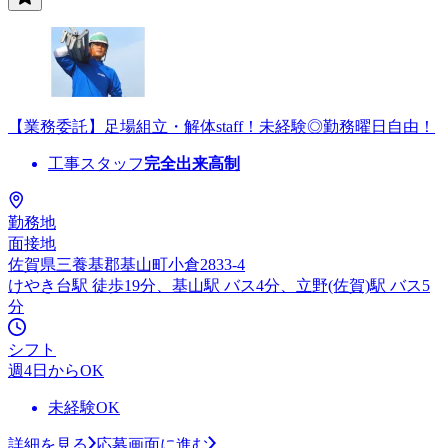
【業務委託】足場組立・解体staff！未経験◎勤務曜日自由！
工事スタッフ
完全出来高制
勤務地
面接地
佐賀県三養基郡基山町小倉2833-4
けやき台駅 徒歩19分、基山駅 バス4分、立野(佐賀)駅 バス5
分
シフト
週4日からOK
未経験OK
詳細を見る
応募画面に進む