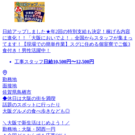
日給アップしました★年2回の特別支給も決定！稼げる内容
に進化！！「大阪においでよ！」全国からスタッフが集まっ
てます！【現場での簡単作業】スグに住める個室寮でご飯3
食付き！男性活躍中！
工事スタッフ
日給
10,500
円〜
12,500
円
勤務地
面接地
佐賀県鳥栖市
◆休日は大阪の街を満喫
話題のスポットに行ったり
大阪グルメの食べ歩きなども◎
＼大阪で新生活はじめよう！／
勤務地：大阪・関西一円