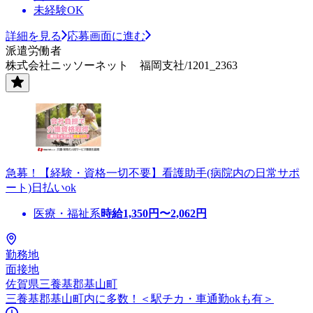
未経験OK
詳細を見る
応募画面に進む
派遣労働者
株式会社ニッソーネット 福岡支社/1201_2363
急募！【経験・資格一切不要】看護助手(病院内の日常サポ
ート)日払いok
医療・福祉系
時給
1,350
円〜
2,062
円
勤務地
面接地
佐賀県三養基郡基山町
三養基郡基山町内に多数！＜駅チカ・車通勤okも有＞