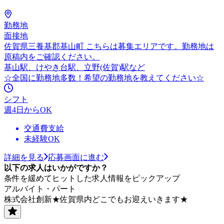
勤務地
面接地
佐賀県三養基郡基山町 こちらは募集エリアです。勤務地は
原稿内をご確認ください。
基山駅、けやき台駅、立野(佐賀)駅など
☆全国に勤務地多数！希望の勤務地を教えてください☆
シフト
週4日からOK
交通費支給
未経験OK
詳細を見る
応募画面に進む
以下の求人はいかがですか？
条件を緩めてヒットした求人情報をピックアップ
アルバイト・パート
株式会社創新★佐賀県内どこでもお迎えいきます★