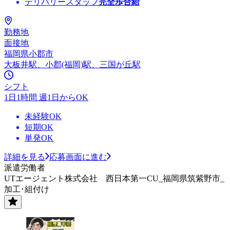
デリバリースタッフ
完全歩合給
勤務地
面接地
福岡県小郡市
大板井駅、小郡(福岡)駅、三国が丘駅
シフト
1日1時間 週1日からOK
未経験OK
短期OK
単発OK
詳細を見る
応募画面に進む
派遣労働者
UTエージェント株式会社 西日本第一CU_福岡県筑紫野市_
加工･組付け