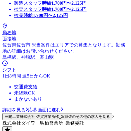
製造スタッフ
時給
1,700
円〜
2,125
円
検査スタッフ
時給
1,700
円〜
2,125
円
検品
時給
1,700
円〜
2,125
円
勤務地
面接地
佐賀県佐賀市 ※当案件はエリアでの募集となります。勤務
地の詳細はお問い合わせください。
鳥栖駅、神埼駅、基山駅
シフト
1日8時間 週5日からOK
交通費支給
未経験OK
まかないあり
詳細を見る
応募画面に進む
三陽工業株式会社 佐賀営業所④_3/派佐のその他の求人を見る
株式会社ダイワ 鳥栖営業所_業務委託