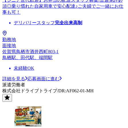
【シニア世代歓迎】お弁当の配達スタッフ募集!普通免許必
須◎乗り慣れた自家用車で安心配達♪ご夫婦でご一緒にお仕
事も可！
デリバリースタッフ
完全出来高制
勤務地
面接地
佐賀県鳥栖市酒井西町803-1
鳥栖駅、田代駅、端間駅
未経験OK
詳細を見る
応募画面に進む
派遣労働者
株式会社ドライブトライブ/DR:AF062-01-MH