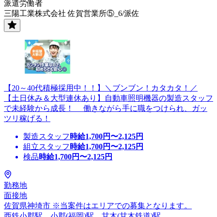
派遣労働者
三陽工業株式会社 佐賀営業所⑤_6/派佐
【20～40代積極採用中！！】＼ブンブン！カタカタ！／
【土日休み＆大型連休あり】自動車照明機器の製造スタッフ
で未経験から成長！ 働きながら手に職をつけられ、ガッ
ツリ稼げる！
製造スタッフ
時給
1,700
円〜
2,125
円
組立スタッフ
時給
1,700
円〜
2,125
円
検品
時給
1,700
円〜
2,125
円
勤務地
面接地
佐賀県神埼市 ※当案件はエリアでの募集となります。
西鉄小郡駅、小郡(福岡)駅、甘木(甘木鉄道)駅