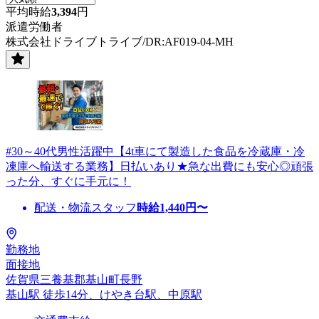
平均時給
3,394
円
派遣労働者
株式会社ドライブトライブ/DR:AF019-04-MH
#30～40代男性活躍中【4t車にて製造した食品を冷蔵庫・冷
凍庫へ輸送する業務】日払いあり★急な出費にも安心◎頑張
った分、すぐに手元に！
配送・物流スタッフ
時給
1,440
円〜
勤務地
面接地
佐賀県三養基郡基山町長野
基山駅 徒歩14分、けやき台駅、中原駅