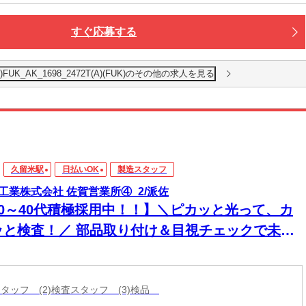
すぐ応募する
K_AK_1698_2472T(A)(FUK)のその他の求人を見る
久留米駅
日払いOK
製造スタッフ
工業株式会社 佐賀営業所④_2/派佐
20～40代積極採用中！！】＼ピカッと光って、カ
ッと検査！／ 部品取り付け＆目視チェックで未経
も安心スタート★
スタッフ (2)検査スタッフ (3)検品