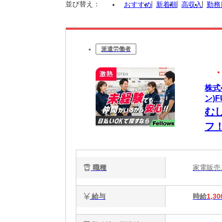
並び替え：
おすすめ
新着順
高収入
勤務
派遣労働者
株式
ン)F
む
フ
ら
職種
家電販
給与
時給
1,30