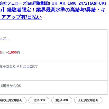
社フェローズ(au経験量販)FUK_AK_1698_2472T(A)(FUK)
au】経験者限定！業界最高水準の高給与/昇給・キ
リアアップ有/日払い
ョップ
0
円〜
1,600
円
養基郡みやき町江口2877
 週5日からOK
契約社員登用あり
日払いOK
週払いOK
正社員登用あり