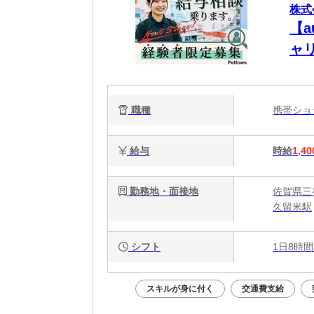
株式会
【
ャ
職種
携帯シ
給与
時給
1,40
勤務地・面接地
佐賀県三
久留米駅
シフト
1日8時間
スキルが身に付く
交通費支給