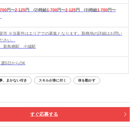
,700
円〜
2,125
円
(2)時給
1,700
円〜
2,125
円
(3)時給
1,700
円〜
賀市 ※当案件はエリアでの募集となります。勤務地の詳細はお問い
ださい。
、新鳥栖駅、小城駅
 週5日からOK
事、まかない付き
スキルが身に付く
体を動かす
すぐ応募する