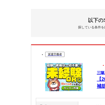
以下の
探している条件を
派遣労働者
三陽
【
補