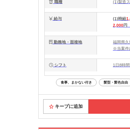
職種
(1)製造
給与
(1)時給
1
2,000
円
勤務地・面接地
福岡県久
※当案件
シフト
1日8時間
食事、まかない付き
髪型・髪色自由
キープに追加