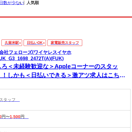
日数が少ない
人気順
久留米駅
日払いOK
家電販売スタッフ
会社フェローズ(ワイヤレスイヤホ
UK_G3_1698_2472T(A)(FUK)
しろ＜未経験歓迎な＞Appleコーナーのスタッ
！！しかも＜日払いできる＞激アツ求人はこち
！！
売スタッフ
0
円〜
1,500
円