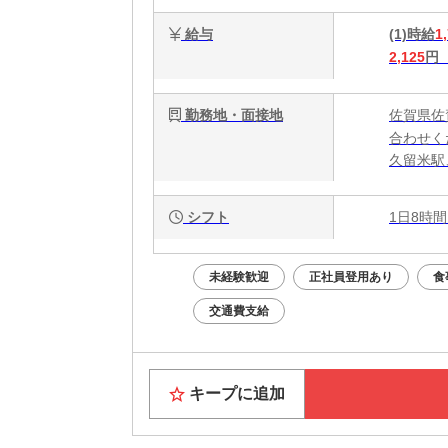
給与
(1)時給
1
2,125
円
勤務地・面接地
佐賀県佐
合わせく
久留米駅
シフト
1日8時間
未経験歓迎
正社員登用あり
食
交通費支給
キープに追加