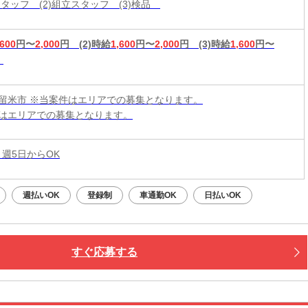
スタッフ (2)組立スタッフ (3)検品
,600
円〜
2,000
円
(2)時給
1,600
円〜
2,000
円
(3)時給
1,600
円〜
留米市 ※当案件はエリアでの募集となります。
はエリアでの募集となります。
 週5日からOK
週払いOK
登録制
車通勤OK
日払いOK
すぐ応募する