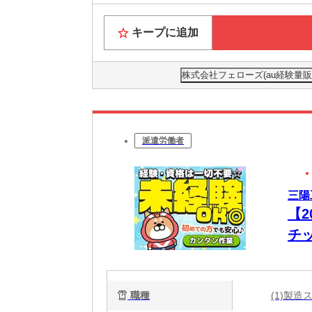
キープに追加
株式会社フェローズ(au経験量販)FU
派遣労働者
三陽
【
チ
験
職種
(1)製造