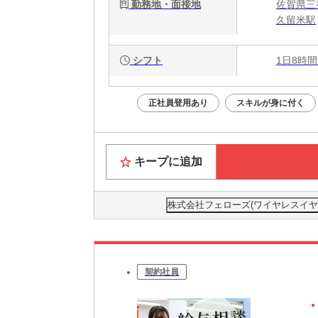
勤務地・面接地
佐賀県三
久留米駅
シフト
1日8時間
正社員登用あり
スキルが身に付く
キープに追加
株式会社フェローズ(ワイヤレスイヤホン)F
契約社員