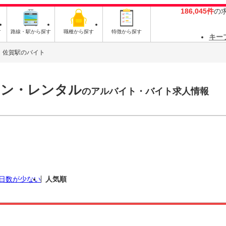
186,045件
の
す
路線・駅から探す
職種から探す
特徴から探す
キー
佐賀駅のバイト
ョン・レンタル
のアルバイト・バイト求人情報
日数が少ない
人気順