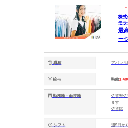
株式
モラ
最
ー
職種
アパレ
給与
時給
1,40
勤務地・面接地
佐賀県佐
ます
佐賀駅
シフト
週5日か