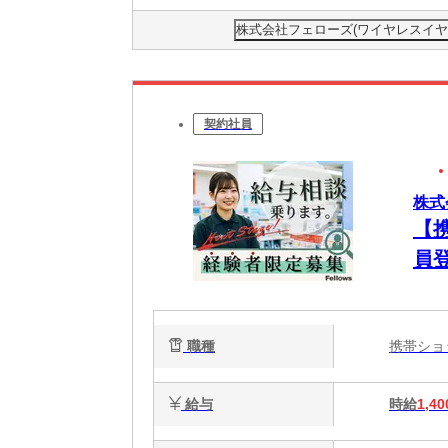
株式会社フェローズ(ワイヤレスイヤホン)F
契約社員
株式会
【
員
職種
携帯シ
給与
時給
1,40