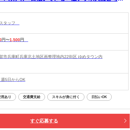
！！
売スタッフ
0
円〜
1,500
円
賀市兵庫町兵庫北土地区画整理地内22街区 ゆめタウン内
 週5日からOK
登用あり
交通費支給
スキルが身に付く
日払いOK
すぐ応募する