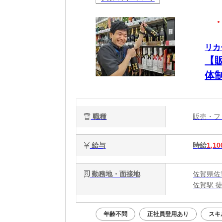
リカ
【
体
職種
販売・
給与
時給
1,10
勤務地・面接地
佐賀県佐賀
佐賀駅 
年齢不問
正社員登用あり
スキ