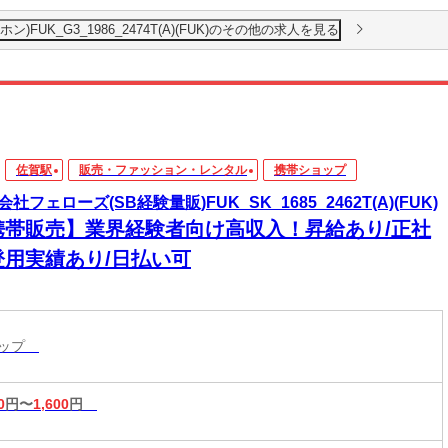
UK_G3_1986_2474T(A)(FUK)のその他の求人を見る
佐賀駅
販売・ファッション・レンタル
携帯ショップ
社フェローズ(SB経験量販)FUK_SK_1685_2462T(A)(FUK)
携帯販売】業界経験者向け高収入！昇給あり/正社
登用実績あり/日払い可
ョップ
0
円〜
1,600
円