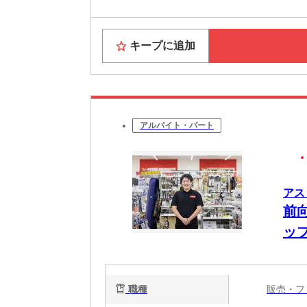
キープに追加
アルバイト・パート
アス
前
ッ
職種
販売・