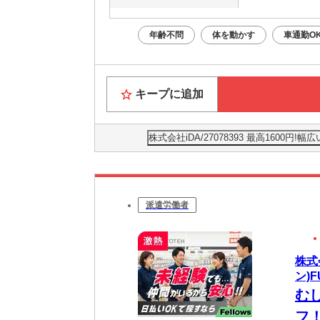
年齢不問
体を動かす
車通勤O
キープに追加
株式会社iDA/27078393 最高160
派遣労働者
株式
ン)F
む
フ