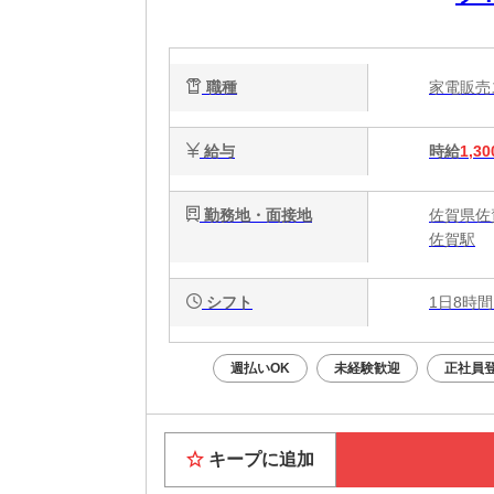
ら
職種
家電販
給与
時給
1,30
勤務地・面接地
佐賀県佐
佐賀駅
シフト
1日8時間
週払いOK
未経験歓迎
正社員
キープに追加