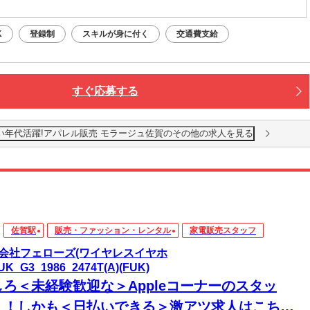
K
登録制
スキルが身に付く
交通費支給
すぐ応募する
0円!幅広い年代活躍!アパレル販売 モラージュ佐賀のその他の求人を見る
佐賀駅
販売・ファッション・レンタル
家電販売スタッフ
会社フェローズ(ワイヤレスイヤホ
UK_G3_1986_2474T(A)(FUK)
しろ＜未経験歓迎な＞Appleコーナーのスタッ
！！しかも＜日払いできる＞激アツ求人はこち