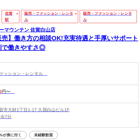
佐賀
販売・ファッション・レンタ
販売・ファッション・レンタ
駅
ル
ル
ーマウンテン 佐賀白山店
販売】働き方の相談OK!充実待遇と手厚いサポート
制で働きやすさ◎
ファッション・レンタル
0
円〜
市大財1丁目1-17 久我白山ビル1F
徒歩7分
ルが身に付く
未経験歓迎