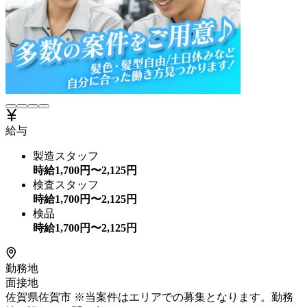
給与
製造スタッフ
時給
1,700
円〜
2,125
円
検査スタッフ
時給
1,700
円〜
2,125
円
検品
時給
1,700
円〜
2,125
円
勤務地
面接地
佐賀県佐賀市 ※当案件はエリアでの募集となります。勤務