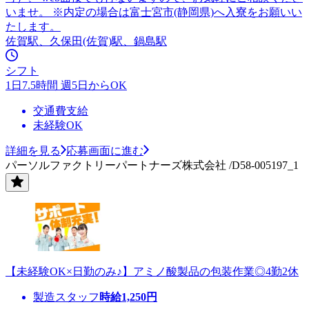
いませ。 ※内定の場合は富士宮市(静岡県)へ入寮をお願いい
たします。
佐賀駅、久保田(佐賀)駅、鍋島駅
シフト
1日7.5時間 週5日からOK
交通費支給
未経験OK
詳細を見る
応募画面に進む
パーソルファクトリーパートナーズ株式会社 /D58-005197_1
【未経験OK×日勤のみ♪】アミノ酸製品の包装作業◎4勤2休
製造スタッフ
時給
1,250
円