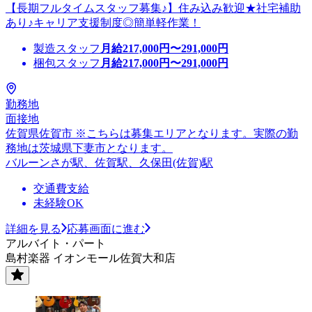
【長期フルタイムスタッフ募集♪】住み込み歓迎★社宅補助
あり♪キャリア支援制度◎簡単軽作業！
製造スタッフ
月給
217,000
円〜
291,000
円
梱包スタッフ
月給
217,000
円〜
291,000
円
勤務地
面接地
佐賀県佐賀市 ※こちらは募集エリアとなります。実際の勤
務地は茨城県下妻市となります。
バルーンさが駅、佐賀駅、久保田(佐賀)駅
交通費支給
未経験OK
詳細を見る
応募画面に進む
アルバイト・パート
島村楽器 イオンモール佐賀大和店