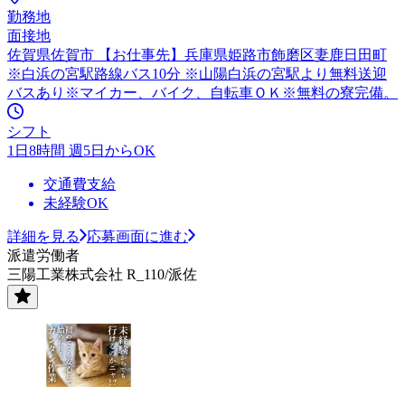
勤務地
面接地
佐賀県佐賀市 【お仕事先】兵庫県姫路市飾磨区妻鹿日田町
※白浜の宮駅路線バス10分 ※山陽白浜の宮駅より無料送迎
バスあり※マイカー、バイク、自転車ＯＫ※無料の寮完備。
シフト
1日8時間 週5日からOK
交通費支給
未経験OK
詳細を見る
応募画面に進む
派遣労働者
三陽工業株式会社 R_110/派佐