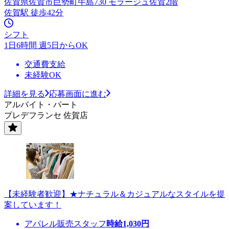
佐賀県佐賀市巨勢町牛島730 モラージュ佐賀2階
佐賀駅 徒歩42分
シフト
1日6時間 週5日からOK
交通費支給
未経験OK
詳細を見る
応募画面に進む
アルバイト・パート
プレデフランセ 佐賀店
【未経験者歓迎】★ナチュラル＆カジュアルなスタイルを提
案しています！
アパレル販売スタッフ
時給
1,030
円