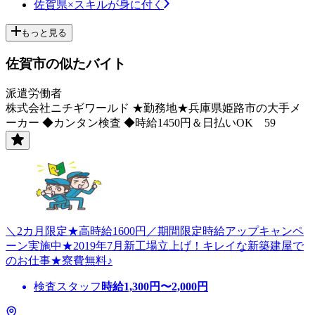
佐賀県×スキルが身に付く
もっと見る
佐賀市の似たバイト
派遣労働者
株式会社ニチギワールド ★勤務地★兵庫県姫路市の大手メ
ーカー ◆カンタン検査 ◆時給1450円＆日払いOK 59
＼2カ月限定★高時給1600円／期間限定時給アップキャンペ
ーン実施中★2019年7月新工場立上げ！キレイな新築建屋で
のお仕事★寮費無料♪
検査スタッフ
時給
1,300
円〜
2,000
円