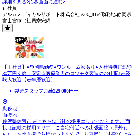
詳細を見る
応募画面に進む
正社員
アルムメディカルサポート株式会社 A06_81※勤務地:静岡県
富士宮市（社員寮完備）
【正社員】●静岡県勤務●ワンルーム寮あり●入社特典◎総額
30万円支給！安定☆医療業界のコツモク製造のお仕事♪未経
験大歓迎【若年層歓迎】
製造スタッフ
月給
225,000
円〜
勤務地
面接地
佐賀県佐賀市 ※こちらは当社の採用エリアとなります。 面
接は記載の採用エリア、ご自宅付近への出張面接（県外も
可）、 web面接でも行ないますので、お気軽にご相談くださ