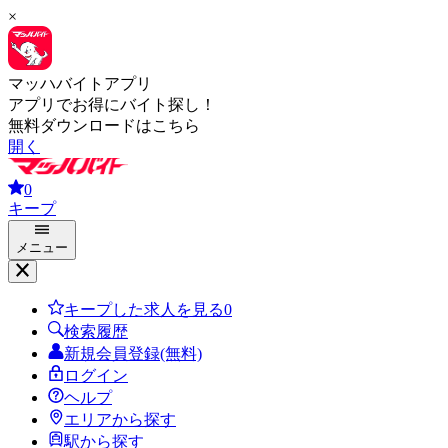
×
マッハバイトアプリ
アプリでお得にバイト探し！
無料ダウンロードはこちら
開く
0
キープ
メニュー
キープした求人を見る
0
検索履歴
新規会員登録(無料)
ログイン
ヘルプ
エリアから探す
駅から探す