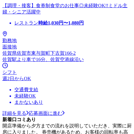
【調理・接客】食券制食堂のお仕事◎未経験OK!!ミドル主
婦・シニア活躍中
レストラン
時給
1,030
円〜
1,080
円
勤務地
面接地
佐賀県佐賀市東与賀町下古賀166-2
佐賀駅より車で16分、佐賀空港線沿い
シフト
週2日からOK
交通費支給
未経験OK
まかないあり
詳細を見る
応募画面に進む
新着口コミあり
開店準備から夕方までの流れを説明していただき、実際に厨
房に入りました。 券売機があるため、お客様の回転率も高