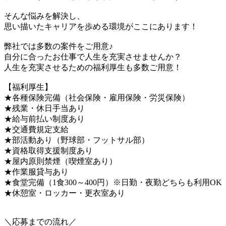
そんな悩みを解決し、
思い描いたキャリアを歩める環境がここにあります！
弊社では多数の案件をご用意♪
自分に合ったお仕事で人生を充実させませんか？
人生を充実させるための福利厚生も多数ご用意！
【福利厚生】
★各種保険完備（社会保険・雇用保険・労災保険）
★残業・休日手当あり
★給与前払い制度あり
★交通費規定支給
★部活動あり（野球部・フットサル部）
★資格取得支援制度あり
★屋内原則禁煙（喫煙室あり）
★作業服貸与あり
★食堂完備（1食300～400円）※日勤・夜勤どちらも利用OK
★休憩室・ロッカー・更衣室あり
＼応募までの流れ／