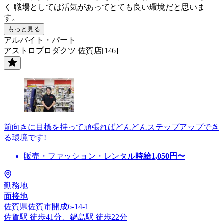
く 職場としては活気があってとても良い環境だと思いま
す。
もっと見る
アルバイト・パート
アストロプロダクツ 佐賀店[146]
前向きに目標を持って頑張ればどんどんステップアップでき
る環境です!
販売・ファッション・レンタル
時給
1,050
円〜
勤務地
面接地
佐賀県佐賀市開成6-14-1
佐賀駅 徒歩41分、鍋島駅 徒歩22分