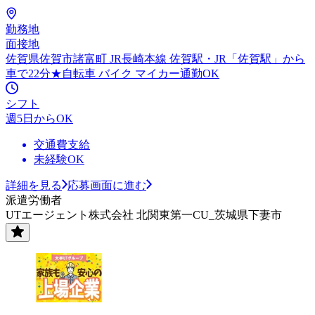
勤務地
面接地
佐賀県佐賀市諸富町 JR長崎本線 佐賀駅・JR「佐賀駅」から
車で22分★自転車 バイク マイカー通勤OK
シフト
週5日からOK
交通費支給
未経験OK
詳細を見る
応募画面に進む
派遣労働者
UTエージェント株式会社 北関東第一CU_茨城県下妻市