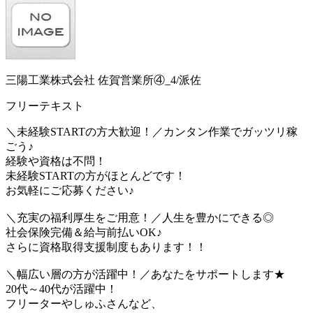
三陽工業株式会社 佐賀営業所④_4/派佐
フリーテキスト
＼未経験STARTの方大歓迎！／カンタン作業でガッツリ稼
ごう♪
経験や資格は不問！
未経験STARTの方がほとんどです！
お気軽にご応募ください♪
＼充実の福利厚生をご用意！／人生を豊かにできる◎
社会保険完備＆給与前払いOK♪
さらに資格取得支援制度もあります！！
＼幅広い層の方が活躍中！／あなたをサポートします★
20代～40代が活躍中！
フリーターやしゅふさんなど、