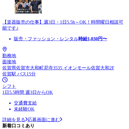
【楽器販売の仕事】週3日・1日5.5h～OK！時間曜日相談可
能です♪
販売・ファッション・レンタル
時給
1,030
円〜
勤務地
面接地
佐賀県佐賀市大和町尼寺3535 イオンモール佐賀大和2F
佐賀駅 バス15分
シフト
1日5.5時間 週3日からOK
交通費支給
未経験OK
詳細を見る
応募画面に進む
新着口コミあり