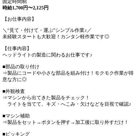
固定時間制
時給1,700円〜2,125円
【お仕事内容】
＼“見て・付けて・運ぶ”シンプル作業♪／
未経験スタートも大歓迎！カンタン軽作業です◎
【仕事内容】
ヘッドライトの製造に関わるお仕事です♪
■部品の取り付け
⇒製品にコードや小さな部品を組み付け！モクモク作業が得
意な方に◎
■外観検査
⇒マシンから出てきた製品をチェック！
ライトを当てて、キズ・へこみ・欠けなどを目視で確認♪
■マシン補助
⇒製品をセット→ボタンを押す→加工後に取り外すだけ！
■ピッキング