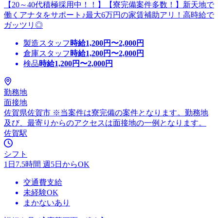
【20～40代積極採用中！！】【寮完備案件多数！】新天地で
働くアナタをサポート♪最大6万円の家賃補助アリ！高時給で
ガッツリ◎
製造スタッフ
時給
1,200
円〜
2,000
円
倉庫スタッフ
時給
1,200
円〜
2,000
円
検品
時給
1,200
円〜
2,000
円
勤務地
面接地
佐賀県佐賀市 ※当案件は寮完備の案件となります。勤務地
及び、最寄りからのアクセスは面接地の一例となります。
佐賀駅
シフト
1日7.5時間 週5日からOK
交通費支給
未経験OK
まかないあり