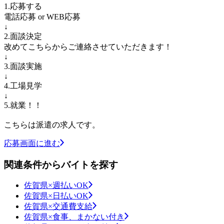
1.応募する
電話応募 or WEB応募
↓
2.面談決定
改めてこちらからご連絡させていただきます！
↓
3.面談実施
↓
4.工場見学
↓
5.就業！！
こちらは派遣の求人です。
応募画面に進む
関連条件からバイトを探す
佐賀県×週払いOK
佐賀県×日払いOK
佐賀県×交通費支給
佐賀県×食事、まかない付き