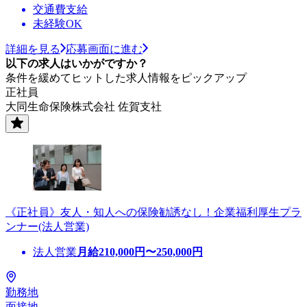
交通費支給
未経験OK
詳細を見る
応募画面に進む
以下の求人はいかがですか？
条件を緩めてヒットした求人情報をピックアップ
正社員
大同生命保険株式会社 佐賀支社
《正社員》友人・知人への保険勧誘なし！企業福利厚生プラ
ンナー(法人営業)
法人営業
月給
210,000
円〜
250,000
円
勤務地
面接地