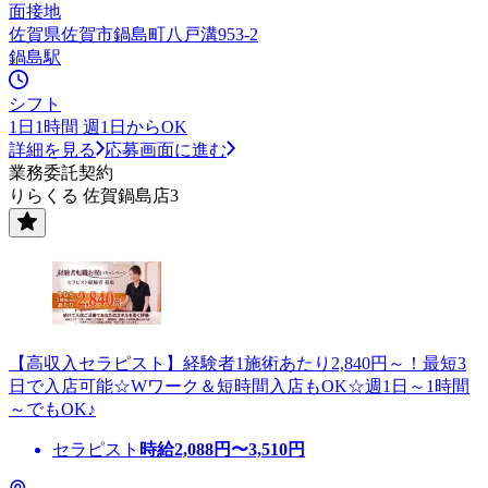
面接地
佐賀県佐賀市鍋島町八戸溝953-2
鍋島駅
シフト
1日1時間 週1日からOK
詳細を見る
応募画面に進む
業務委託契約
りらくる 佐賀鍋島店3
【高収入セラピスト】経験者1施術あたり2,840円～！最短3
日で入店可能☆Wワーク＆短時間入店もOK☆週1日～1時間
～でもOK♪
セラピスト
時給
2,088
円〜
3,510
円