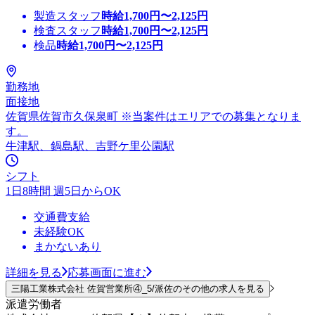
製造スタッフ
時給
1,700
円〜
2,125
円
検査スタッフ
時給
1,700
円〜
2,125
円
検品
時給
1,700
円〜
2,125
円
勤務地
面接地
佐賀県佐賀市久保泉町 ※当案件はエリアでの募集となりま
す。
牛津駅、鍋島駅、吉野ケ里公園駅
シフト
1日8時間 週5日からOK
交通費支給
未経験OK
まかないあり
詳細を見る
応募画面に進む
三陽工業株式会社 佐賀営業所④_5/派佐のその他の求人を見る
派遣労働者