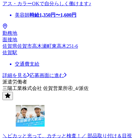
アス・カラーOKで自分らしく働けます♪
美容師
時給
1,350
円〜
1,600
円
勤務地
面接地
佐賀県佐賀市高木瀬町東高木251-6
佐賀駅
交通費支給
詳細を見る
応募画面に進む
派遣労働者
三陽工業株式会社 佐賀営業所④_4/派佐
＼ピカッと光って、カチッと検査！／ 部品取り付け＆目視