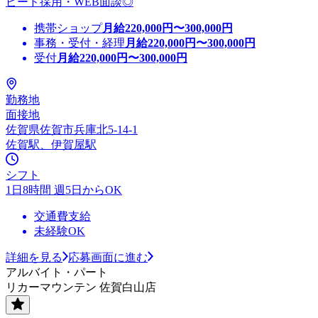
ピード採用・WEB面談◎
携帯ショップ
月給
220,000
円〜
300,000
円
事務・受付・経理
月給
220,000
円〜
300,000
円
受付
月給
220,000
円〜
300,000
円
勤務地
面接地
佐賀県佐賀市兵庫北5-14-1
佐賀駅、伊賀屋駅
シフト
1日8時間 週5日からOK
交通費支給
未経験OK
詳細を見る
応募画面に進む
アルバイト・パート
リカーマウンテン 佐賀白山店