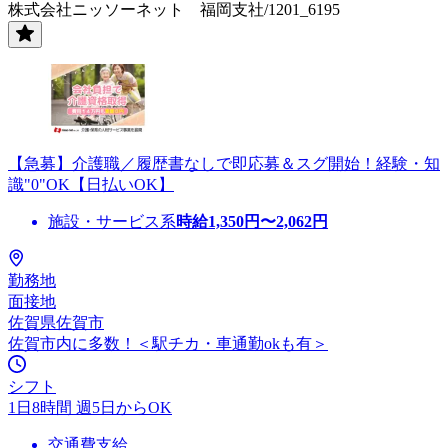
株式会社ニッソーネット 福岡支社/1201_6195
【急募】介護職／履歴書なしで即応募＆スグ開始！経験・知
識"0"OK【日払いOK】
施設・サービス系
時給
1,350
円〜
2,062
円
勤務地
面接地
佐賀県佐賀市
佐賀市内に多数！＜駅チカ・車通勤okも有＞
シフト
1日8時間 週5日からOK
交通費支給