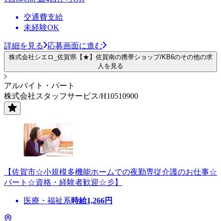
交通費支給
未経験OK
詳細を見る
応募画面に進む
株式会社シエロ_佐賀県【★】佐賀南の携帯ショップ/KB6のその他の求
人を見る
アルバイト・パート
株式会社スタッフサービス/H10510900
【佐賀市☆小規模多機能ホームでの夜勤専従介護のお仕事☆
パート☆資格・経験者歓迎☆彡】
医療・福祉系
時給
1,266
円