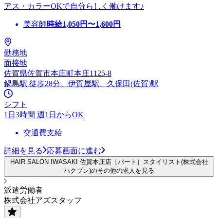
アス・カラーOKで自分らしく働けます♪
美容師
時給
1,050
円〜
1,600
円
勤務地
面接地
佐賀県佐賀市本庄町本庄1125-8
鍋島駅 徒歩28分、伊賀屋駅、久保田(佐賀)駅
シフト
1日3時間 週1日からOK
交通費支給
詳細を見る
応募画面に進む
HAIR SALON IWASAKI 佐賀本庄店［パート］スタイリスト(株式会社
ハクブン)のその他の求人を見る
派遣労働者
株式会社アズスタッフ