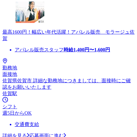
最高1600円！幅広い年代活躍！アパレル販売 モラージュ佐
賀
アパレル販売スタッフ
時給
1,400
円〜
1,600
円
勤務地
面接地
佐賀県佐賀市 詳細な勤務地につきましては、面接時にご確
認をお願いいたします
佐賀駅
シフト
週5日からOK
交通費支給
詳細を見る
応募画面に進む