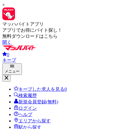
×
マッハバイトアプリ
アプリでお得にバイト探し！
無料ダウンロードはこちら
開く
0
キープ
メニュー
キープした求人を見る
0
検索履歴
新規会員登録(無料)
ログイン
ヘルプ
エリアから探す
駅から探す