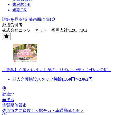
未経験OK
短期OK
詳細を見る
応募画面に進む
派遣労働者
株式会社ニッソーネット 福岡支社/1201_7362
【急募】介護というより身の回りのお手伝い【日払いOK】
老人介護施設スタッフ
時給
1,350
円〜
2,062
円
勤務地
面接地
佐賀県佐賀市
佐賀市内に多数！＜駅チカ・車通勤okも有＞