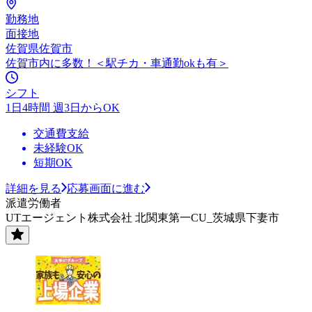
勤務地
面接地
佐賀県佐賀市
佐賀市内に多数！＜駅チカ・車通勤okも有＞
シフト
1日4時間 週3日からOK
交通費支給
未経験OK
短期OK
詳細を見る
応募画面に進む
派遣労働者
UTエージェント株式会社 北関東第一CU_茨城県下妻市