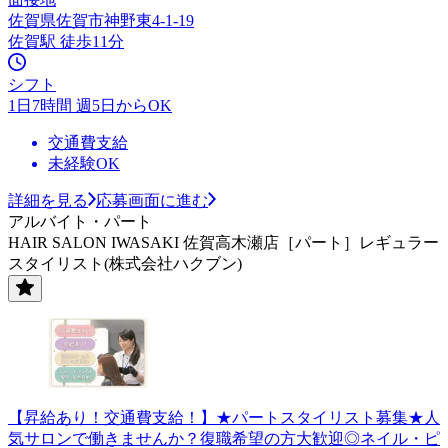
佐賀県佐賀市神野東4-1-19
佐賀駅 徒歩11分
シフト
1日7時間 週5日からOK
交通費支給
未経験OK
詳細を見る
応募画面に進む
アルバイト・パート
HAIR SALON IWASAKI 佐賀高木瀬店［パート］レギュラー
スタイリスト(株式会社ハクブン)
【昇給あり！交通費支給！】★パートスタイリスト募集★人
気サロンで働きませんか？復職希望の方大歓迎◎ネイル・ピ