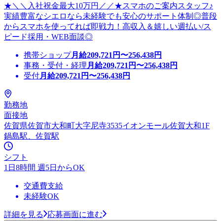
★＼＼入社祝金最大10万円／／★スマホのご案内スタッフ♪
実績豊富なシエロなら未経験でも安心のサポート体制◎普段
からスマホを使ってれば即戦力！高収入＆嬉しい週払い/ス
ピード採用・WEB面談◎
携帯ショップ
月給
209,721
円〜
256,438
円
事務・受付・経理
月給
209,721
円〜
256,438
円
受付
月給
209,721
円〜
256,438
円
勤務地
面接地
佐賀県佐賀市大和町大字尼寺3535イオンモール佐賀大和1F
鍋島駅、佐賀駅
シフト
1日8時間 週5日からOK
交通費支給
未経験OK
詳細を見る
応募画面に進む