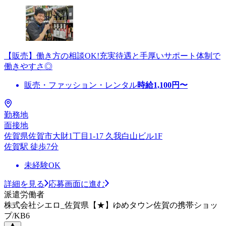
【販売】働き方の相談OK!充実待遇と手厚いサポート体制で
働きやすさ◎
販売・ファッション・レンタル
時給
1,100
円〜
勤務地
面接地
佐賀県佐賀市大財1丁目1-17 久我白山ビル1F
佐賀駅 徒歩7分
未経験OK
詳細を見る
応募画面に進む
派遣労働者
株式会社シエロ_佐賀県【★】ゆめタウン佐賀の携帯ショッ
プ/KB6