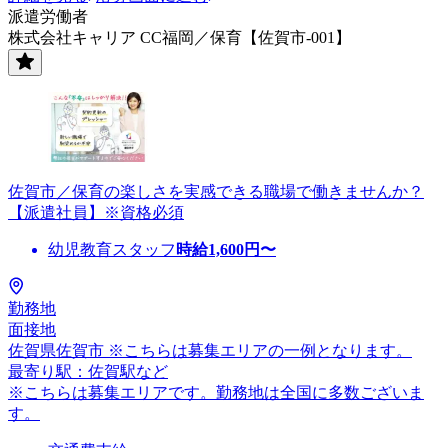
派遣労働者
株式会社キャリア CC福岡／保育【佐賀市-001】
佐賀市／保育の楽しさを実感できる職場で働きませんか？
【派遣社員】※資格必須
幼児教育スタッフ
時給
1,600
円〜
勤務地
面接地
佐賀県佐賀市 ※こちらは募集エリアの一例となります。
最寄り駅：佐賀駅など
※こちらは募集エリアです。勤務地は全国に多数ございま
す。