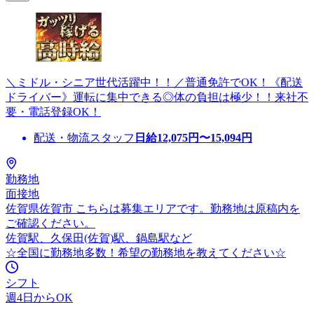
＼ミドル・シニア世代活躍中！！／普通免許でOK！《配送
ドライバー》運転に集中できる◎体の負担は極少！！来社不
要・電話登録OK！
配送・物流スタッフ
日給
12,075
円〜
15,094
円
勤務地
面接地
佐賀県佐賀市 こちらは募集エリアです。勤務地は原稿内を
ご確認ください。
佐賀駅、久保田(佐賀)駅、鍋島駅など
☆全国に勤務地多数！希望の勤務地を教えてください☆
シフト
週4日からOK