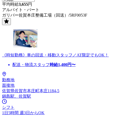
平均時給
3,655
円
アルバイト・パート
ガリバー佐賀本庄整備工場（回送）/5RF0053F
《時短勤務》車の回送・移動スタッフ／AT限定でもOK！
配送・物流スタッフ
時給
1,400
円〜
勤務地
面接地
佐賀県佐賀市本庄町本庄1184-5
鍋島駅、佐賀駅
シフト
1日5時間 週3日からOK