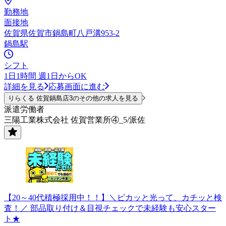
勤務地
面接地
佐賀県佐賀市鍋島町八戸溝953-2
鍋島駅
シフト
1日1時間 週1日からOK
詳細を見る
応募画面に進む
りらくる 佐賀鍋島店3のその他の求人を見る
派遣労働者
三陽工業株式会社 佐賀営業所④_5/派佐
【20～40代積極採用中！！】＼ピカッと光って、カチッと検
査！／ 部品取り付け＆目視チェックで未経験も安心スター
ト★