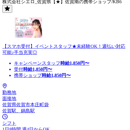
株式会社シエロ_佐賀県【★】佐賀南の携帯ショップ/KB6
【スマホ受付】イベントスタッフ★未経験OK！週払い対応
可能♪手当充実◎
キャンペーンスタッフ
時給
1,850
円〜
受付
時給
1,850
円〜
携帯ショップ
時給
1,850
円〜
勤務地
面接地
佐賀県佐賀市本庄町袋
佐賀駅、鍋島駅
シフト
1日8時間 週4日からOK