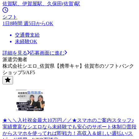
佐賀駅、伊賀屋駅、久保田(佐賀)駅
シフト
1日8時間 週5日からOK
交通費支給
未経験OK
詳細を見る
応募画面に進む
派遣労働者
株式会社シエロ_佐賀県【携帯キャ】佐賀市のソフトバンク
ショップ5/AF5
★＼＼入社祝金最大10万円／／★スマホのご案内スタッフ♪
実績豊富なシエロなら未経験でも安心のサポート体制◎普段
からスマホを使ってれば即戦力！高収入＆嬉しい週払い/ス