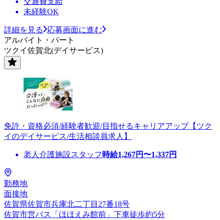
交通費支給
未経験OK
詳細を見る
応募画面に進む
アルバイト・パート
ツクイ佐賀北(デイサービス)
免許・資格必須/経験者歓迎/目指せるキャリアアップ【ツク
イのデイサービス/生活相談員求人】
老人介護施設スタッフ
時給
1,267
円〜
1,337
円
勤務地
面接地
佐賀県佐賀市兵庫北二丁目27番18号
佐賀市営バス「ほほえみ館前」下車徒歩約5分