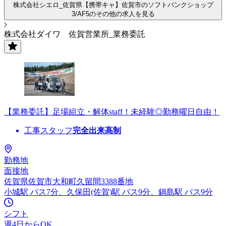
株式会社シエロ_佐賀県【携帯キャ】佐賀市のソフトバンクショップ
3/AF5のその他の求人を見る
株式会社ダイワ 佐賀営業所_業務委託
【業務委託】足場組立・解体staff！未経験◎勤務曜日自由！
工事スタッフ
完全出来高制
勤務地
面接地
佐賀県佐賀市大和町久留間3388番地
小城駅 バス7分、久保田(佐賀)駅 バス9分、鍋島駅 バス9分
シフト
週4日からOK