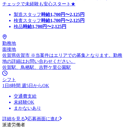
チェックで未経験も安心スタート★
製造スタッフ
時給
1,700
円〜
2,125
円
検査スタッフ
時給
1,700
円〜
2,125
円
検品
時給
1,700
円〜
2,125
円
勤務地
面接地
佐賀県佐賀市 ※当案件はエリアでの募集となります。勤務
地の詳細はお問い合わせください。
佐賀駅、鳥栖駅、吉野ケ里公園駅
シフト
1日8時間 週5日からOK
交通費支給
未経験OK
まかないあり
詳細を見る
応募画面に進む
派遣労働者