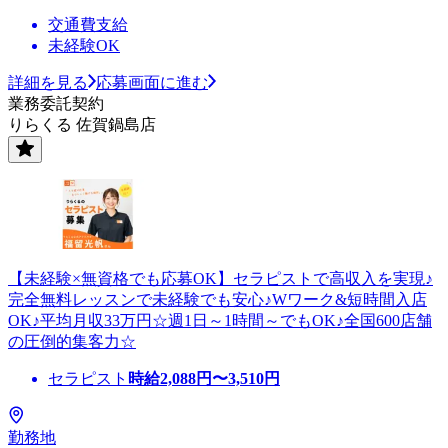
交通費支給
未経験OK
詳細を見る
応募画面に進む
業務委託契約
りらくる 佐賀鍋島店
【未経験×無資格でも応募OK】セラピストで高収入を実現♪
完全無料レッスンで未経験でも安心♪Wワーク&短時間入店
OK♪平均月収33万円☆週1日～1時間～でもOK♪全国600店舗
の圧倒的集客力☆
セラピスト
時給
2,088
円〜
3,510
円
勤務地