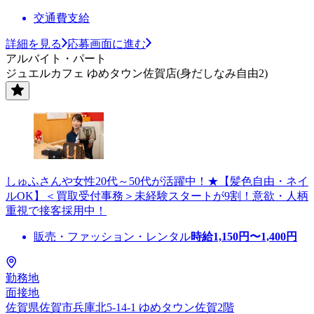
交通費支給
詳細を見る
応募画面に進む
アルバイト・パート
ジュエルカフェ ゆめタウン佐賀店(身だしなみ自由2)
しゅふさんや女性20代～50代が活躍中！★【髪色自由・ネイ
ルOK】＜買取受付事務＞未経験スタートが9割！意欲・人柄
重視で接客採用中！
販売・ファッション・レンタル
時給
1,150
円〜
1,400
円
勤務地
面接地
佐賀県佐賀市兵庫北5-14-1 ゆめタウン佐賀2階