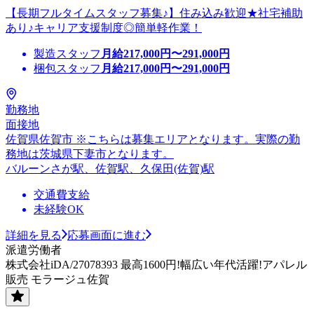
【長期フルタイムスタッフ募集♪】住み込み歓迎★社宅補助
あり♪キャリア支援制度◎簡単軽作業！
製造スタッフ
月給
217,000
円〜
291,000
円
梱包スタッフ
月給
217,000
円〜
291,000
円
勤務地
面接地
佐賀県佐賀市 ※こちらは募集エリアとなります。実際の勤
務地は茨城県下妻市となります。
バルーンさが駅、佐賀駅、久保田(佐賀)駅
交通費支給
未経験OK
詳細を見る
応募画面に進む
派遣労働者
株式会社iDA/27078393 最高1600円!幅広い年代活躍!アパレル
販売 モラージュ佐賀