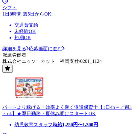
シフト
1日8時間 週5日からOK
交通費支給
未経験OK
短期OK
詳細を見る
応募画面に進む
派遣労働者
株式会社ニッソーネット 福岡支社/0201_1124
パートより稼げる！効率よく働く派遣保育士【1日4h～／週3
～ok】★即日勤務・夏休み明けスタートOK
幼児教育スタッフ
時給
1,250
円〜
1,300
円