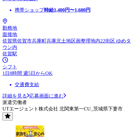
携帯ショップ
時給
1,400
円〜
1,600
円
勤務地
面接地
佐賀県佐賀市兵庫町兵庫北土地区画整理地内22街区 ゆめタ
ウン内
佐賀駅
シフト
1日8時間 週5日からOK
交通費支給
詳細を見る
応募画面に進む
派遣労働者
UTエージェント株式会社 北関東第一CU_茨城県下妻市