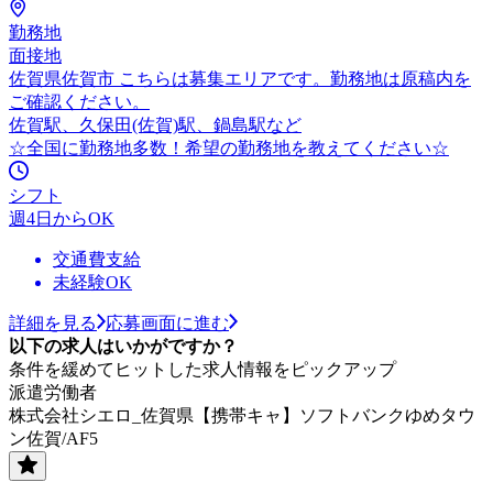
勤務地
面接地
佐賀県佐賀市 こちらは募集エリアです。勤務地は原稿内を
ご確認ください。
佐賀駅、久保田(佐賀)駅、鍋島駅など
☆全国に勤務地多数！希望の勤務地を教えてください☆
シフト
週4日からOK
交通費支給
未経験OK
詳細を見る
応募画面に進む
以下の求人はいかがですか？
条件を緩めてヒットした求人情報をピックアップ
派遣労働者
株式会社シエロ_佐賀県【携帯キャ】ソフトバンクゆめタウ
ン佐賀/AF5