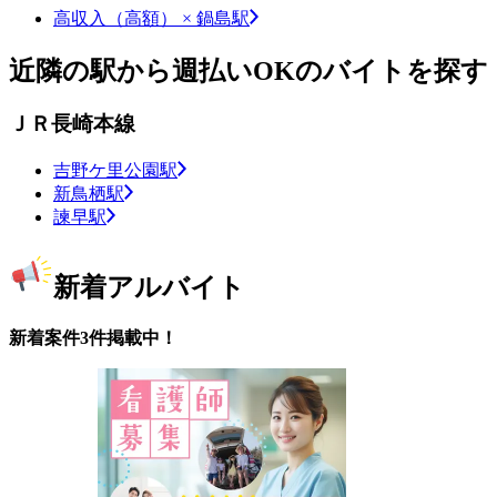
高収入（高額） × 鍋島駅
近隣の駅から週払いOKのバイトを探す
ＪＲ長崎本線
吉野ケ里公園駅
新鳥栖駅
諫早駅
新着アルバイト
新着案件3件掲載中！