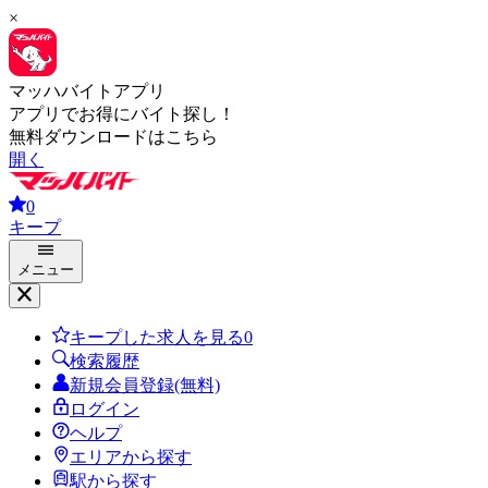
×
マッハバイトアプリ
アプリでお得にバイト探し！
無料ダウンロードはこちら
開く
0
キープ
メニュー
キープした求人を見る
0
検索履歴
新規会員登録(無料)
ログイン
ヘルプ
エリアから探す
駅から探す