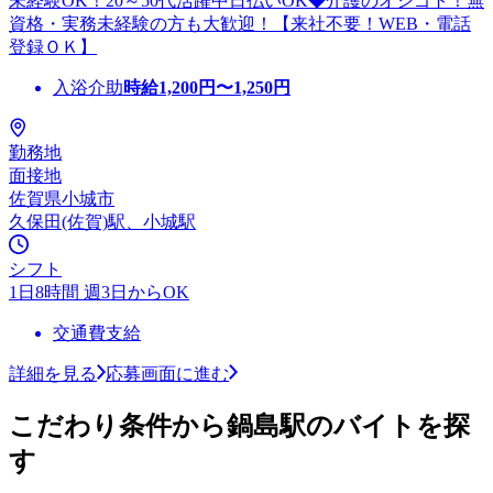
未経験OK！20～50代活躍中日払いOK◆介護のオシゴト！無
資格・実務未経験の方も大歓迎！【来社不要！WEB・電話
登録ＯＫ】
入浴介助
時給
1,200
円〜
1,250
円
勤務地
面接地
佐賀県小城市
久保田(佐賀)駅、小城駅
シフト
1日8時間 週3日からOK
交通費支給
詳細を見る
応募画面に進む
こだわり条件から鍋島駅のバイトを探
す