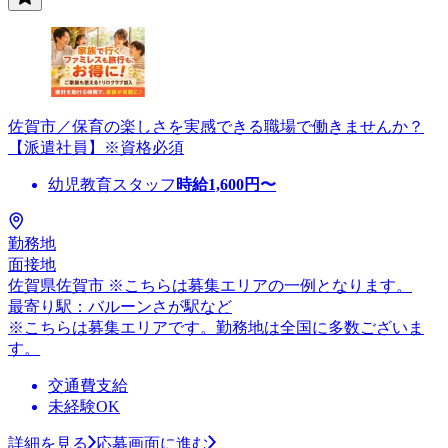
佐賀市／保育の楽しさを実感できる職場で働きませんか？
【派遣社員】※資格必須
幼児教育スタッフ
時給
1,600
円〜
勤務地
面接地
佐賀県佐賀市 ※こちらは募集エリアの一例となります。
最寄り駅：バルーンさが駅など
※こちらは募集エリアです。勤務地は全国に多数ございま
す。
交通費支給
未経験OK
詳細を見る
応募画面に進む