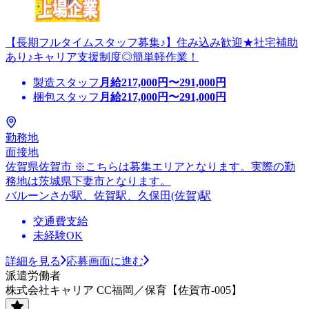
【長期フルタイムスタッフ募集♪】住み込み歓迎★社宅補助
あり♪キャリア支援制度◎簡単軽作業！
製造スタッフ
月給
217,000
円〜
291,000
円
梱包スタッフ
月給
217,000
円〜
291,000
円
勤務地
面接地
佐賀県佐賀市 ※こちらは募集エリアとなります。実際の勤
務地は茨城県下妻市となります。
バルーンさが駅、佐賀駅、久保田(佐賀)駅
交通費支給
未経験OK
詳細を見る
応募画面に進む
派遣労働者
株式会社キャリア CC福岡／保育【佐賀市-005】