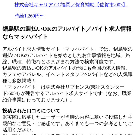
株式会社キャリア CC福岡／保育補助【佐賀市-003】
時給1,260円〜
鍋島駅の週払いOKのアルバイト／バイト求人情報
ならマッハバイト
アルバイト求人情報サイト「マッハバイト」では、鍋島駅の
週払いOKのアルバイトを始めとしたお仕事情報を地域、路
線、職種、特徴などさまざまな方法で検索可能です。
鍋島駅の週払いOKのアルバイトの他にも全国の求人情報、
カフェやアパレル、イベントスタッフのバイトなどの人気職
種も多数掲載！
「マッハバイト」は株式会社リブセンス(東証スタンダー
ド:6054) が運営するアルバイト求人サイトです（なお、職業
紹介事業は行っておりません）。
投稿された口コミについて
※実際に応募したユーザーが当時の内容に基いて投稿した主
観的なご意見・ご感想です。あくまでも一つの参考としてご
活用ください。