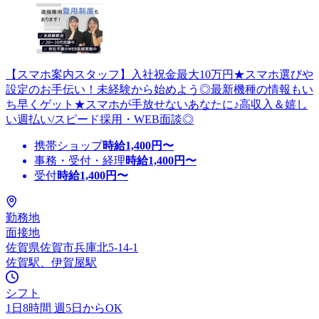
【スマホ案内スタッフ】入社祝金最大10万円★スマホ選びや
設定のお手伝い！未経験から始めよう◎最新機種の情報もい
ち早くゲット★スマホが手放せないあなたに♪高収入＆嬉し
い週払い/スピード採用・WEB面談◎
携帯ショップ
時給
1,400
円〜
事務・受付・経理
時給
1,400
円〜
受付
時給
1,400
円〜
勤務地
面接地
佐賀県佐賀市兵庫北5-14-1
佐賀駅、伊賀屋駅
シフト
1日8時間 週5日からOK