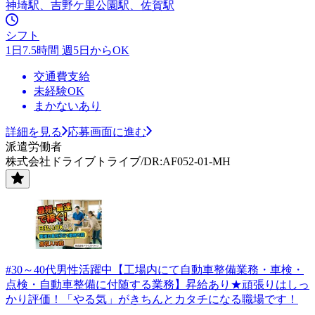
神埼駅、吉野ケ里公園駅、佐賀駅
シフト
1日7.5時間 週5日からOK
交通費支給
未経験OK
まかないあり
詳細を見る
応募画面に進む
派遣労働者
株式会社ドライブトライブ/DR:AF052-01-MH
#30～40代男性活躍中【工場内にて自動車整備業務・車検・
点検・自動車整備に付随する業務】昇給あり★頑張りはしっ
かり評価！「やる気」がきちんとカタチになる職場です！