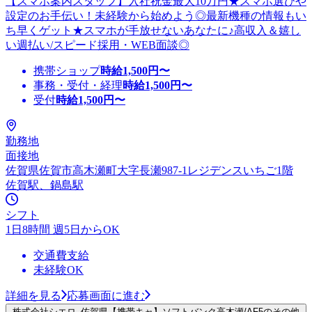
【スマホ案内スタッフ】入社祝金最大10万円★スマホ選びや
設定のお手伝い！未経験から始めよう◎最新機種の情報もい
ち早くゲット★スマホが手放せないあなたに♪高収入＆嬉し
い週払い/スピード採用・WEB面談◎
携帯ショップ
時給
1,500
円〜
事務・受付・経理
時給
1,500
円〜
受付
時給
1,500
円〜
勤務地
面接地
佐賀県佐賀市高木瀬町大字長瀬987-1レジデンスいちご1階
佐賀駅、鍋島駅
シフト
1日8時間 週5日からOK
交通費支給
未経験OK
詳細を見る
応募画面に進む
株式会社シエロ_佐賀県【携帯キャ】ソフトバンク高木瀬/AF5のその他