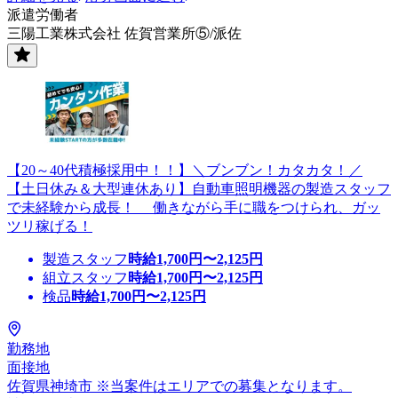
派遣労働者
三陽工業株式会社 佐賀営業所⑤/派佐
【20～40代積極採用中！！】＼ブンブン！カタカタ！／
【土日休み＆大型連休あり】自動車照明機器の製造スタッフ
で未経験から成長！ 働きながら手に職をつけられ、ガッ
ツリ稼げる！
製造スタッフ
時給
1,700
円〜
2,125
円
組立スタッフ
時給
1,700
円〜
2,125
円
検品
時給
1,700
円〜
2,125
円
勤務地
面接地
佐賀県神埼市 ※当案件はエリアでの募集となります。