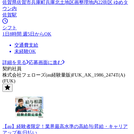
佐賀県佐賀市兵庫町兵庫北土地区画整理地内22街区 ゆめタ
ウン内
佐賀駅
シフト
1日8時間 週5日からOK
交通費支給
未経験OK
詳細を見る
応募画面に進む
契約社員
株式会社フェローズ(au経験量販)FUK_AK_1986_2474T(A)
(FUK)
【au】経験者限定！業界最高水準の高給与/昇給・キャリア
アップ有/日払い