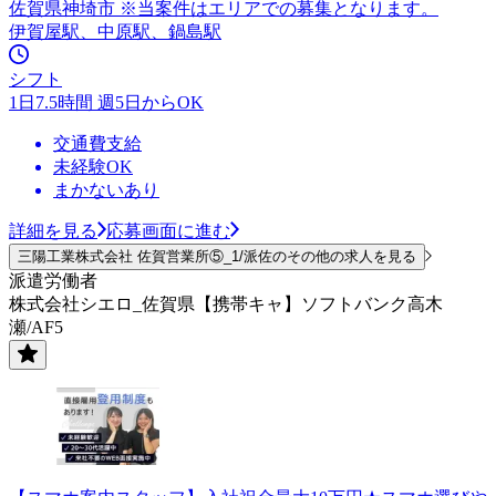
佐賀県神埼市 ※当案件はエリアでの募集となります。
伊賀屋駅、中原駅、鍋島駅
シフト
1日7.5時間 週5日からOK
交通費支給
未経験OK
まかないあり
詳細を見る
応募画面に進む
三陽工業株式会社 佐賀営業所⑤_1/派佐のその他の求人を見る
派遣労働者
株式会社シエロ_佐賀県【携帯キャ】ソフトバンク高木
瀬/AF5