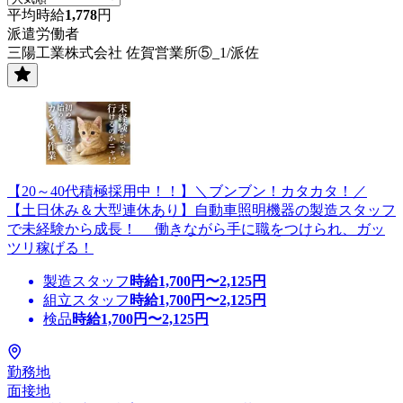
平均時給
1,778
円
派遣労働者
三陽工業株式会社 佐賀営業所⑤_1/派佐
【20～40代積極採用中！！】＼ブンブン！カタカタ！／
【土日休み＆大型連休あり】自動車照明機器の製造スタッフ
で未経験から成長！ 働きながら手に職をつけられ、ガッ
ツリ稼げる！
製造スタッフ
時給
1,700
円〜
2,125
円
組立スタッフ
時給
1,700
円〜
2,125
円
検品
時給
1,700
円〜
2,125
円
勤務地
面接地