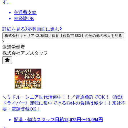
す。
交通費支給
未経験OK
詳細を見る
応募画面に進む
株式会社キャリア CC福岡／保育【佐賀市-003】のその他の求人を見る
派遣労働者
株式会社アズスタッフ
＼ミドル・シニア世代活躍中！！／普通免許でOK！《配送
ドライバー》運転に集中できる◎体の負担は極少！！来社不
要・電話登録OK！
配送・物流スタッフ
日給
12,075
円〜
15,094
円