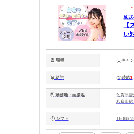
株式
【
い
職種
(1)キ
給与
(1)時給
1
勤務地・面接地
佐賀県唐
和多田駅
シフト
1日8時間