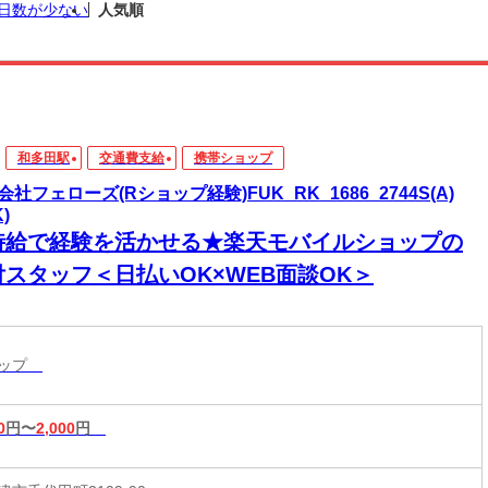
日数が少ない
人気順
和多田駅
交通費支給
携帯ショップ
会社フェローズ(Rショップ経験)FUK_RK_1686_2744S(A)
K)
時給で経験を活かせる★楽天モバイルショップの
付スタッフ＜日払いOK×WEB面談OK＞
ョップ
0
円〜
2,000
円