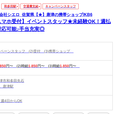
和多田駅
交通費支給
キャンペーンスタッフ
会社シエロ_佐賀県【★】唐津の携帯ショップ/KB6
スマホ受付】イベントスタッフ★未経験OK！週払
対応可能♪手当充実◎
ャンペーンスタッフ (2)受付 (3)携帯ショップ
,850
円〜
(2)時給
1,850
円〜
(3)時給
1,850
円〜
津市和多田先石
、唐津駅
 週4日からOK