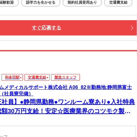
経験歓迎
語学力を生かせる
契約社員登用あり
交通費支給
すぐ応募する
和多田駅
交通費支給
製造スタッフ
ムメディカルサポート株式会社 A06_82※勤務地:静岡県富士
（社員寮完備）
正社員】●静岡県勤務●ワンルーム寮あり●入社特典
総額30万円支給！安定☆医療業界のコツモク製造
お仕事♪未経験大歓迎【若年層歓迎】
タッフ