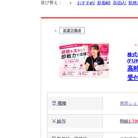
並び替え：
おすすめ
新着順
高収入
勤務
派遣労働者
株式
(FU
高
受
職種
携帯シ
給与
時給
1,70