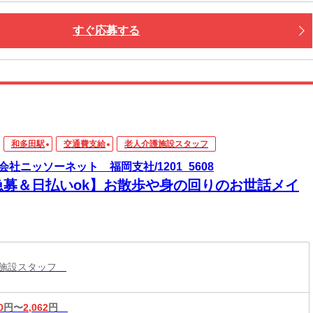
すぐ応募する
和多田駅
交通費支給
老人介護施設スタッフ
会社ニッソーネット 福岡支社/1201_5608
急募＆日払いok】お散歩や身の回りのお世話メイ
護施設スタッフ
0
円〜
2,062
円