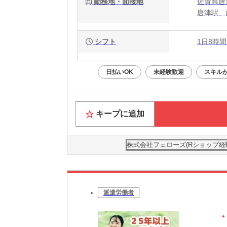
勤務地・面接地
佐賀県唐津
唐津駅、
シフト
1日8時間
日払いOK
未経験歓迎
スキル
キープに追加
株式会社フェローズ(Rショップ経験)FU
派遣労働者