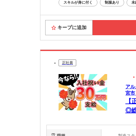
スキルが身に付く
制服あり
未
キープに追加
正社員
アル
宮市
【
◎
の
職種
製造ス