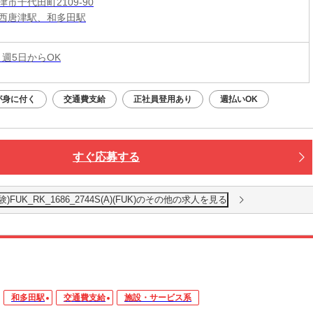
市千代田町2109-90
西唐津駅、和多田駅
 週5日からOK
が身に付く
交通費支給
正社員登用あり
週払いOK
すぐ応募する
K_RK_1686_2744S(A)(FUK)のその他の求人を見る
和多田駅
交通費支給
施設・サービス系