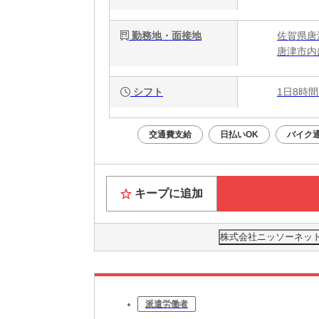
勤務地・面接地
佐賀県唐
唐津市内
シフト
1日8時間
交通費支給
日払いOK
バイク通
キープに追加
株式会社ニッソーネット 
派遣労働者