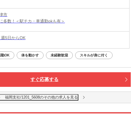
津市
に多数！＜駅チカ・車通勤okも有＞
 週5日からOK
勤OK
体を動かす
未経験歓迎
スキルが身に付く
すぐ応募する
福岡支社/1201_5608のその他の求人を見る