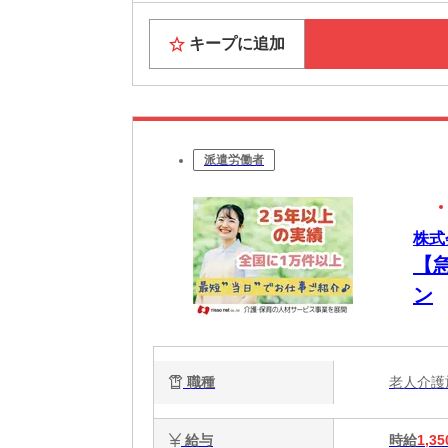
キープに追加
派遣労働者
株式
【
ン
職種
老人介
給与
時給
1,35