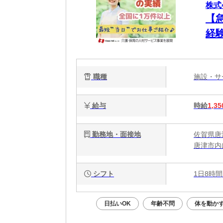
株式
【
経験
職種
施設・
給与
時給
1,35
勤務地・面接地
佐賀県唐
唐津市内
シフト
1日8時間
日払いOK
年齢不問
体を動か