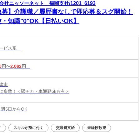
会社ニッソーネット 福岡支社/1201_6193
急募】介護職／履歴書なしで即応募＆スグ開始！
・知識"0"OK【日払いOK】
サービス系
0
円〜
2,062
円
津市
に多数！＜駅チカ・車通勤okも有＞
 週5日からOK
す
スキルが身に付く
交通費支給
未経験歓迎