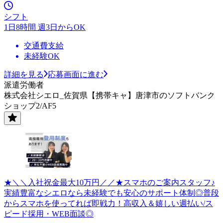
シフト
1日8時間 週3日からOK
交通費支給
未経験OK
詳細を見る
応募画面に進む
派遣労働者
株式会社シエロ_佐賀県【携帯キャ】唐津市のソフトバンク
ショップ2/AF5
★＼＼入社祝金最大10万円／／★スマホのご案内スタッフ♪
実績豊富なシエロなら未経験でも安心のサポート体制◎普段
からスマホを使ってれば即戦力！高収入＆嬉しい週払い/ス
ピード採用・WEB面談◎