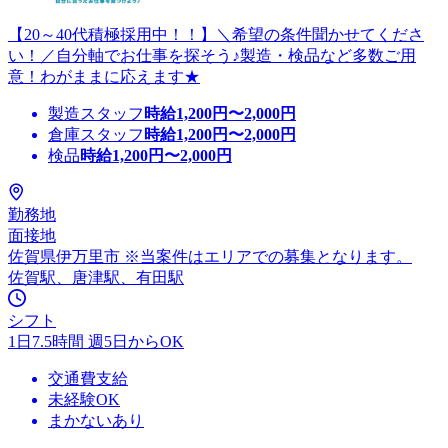
【20～40代積極採用中！！】＼希望の条件聞かせてくださ
い！／自分軸でお仕事を探そう♪製造・検品など多数ご用
意！わがままに応えます★
製造スタッフ
時給
1,200
円〜
2,000
円
倉庫スタッフ
時給
1,200
円〜
2,000
円
検品
時給
1,200
円〜
2,000
円
勤務地
面接地
佐賀県伊万里市 ※当案件はエリアでの募集となります。
佐賀駅、唐津駅、有田駅
シフト
1日7.5時間 週5日からOK
交通費支給
未経験OK
まかないあり