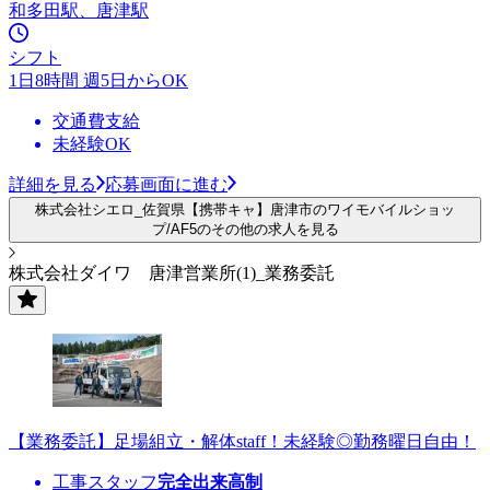
和多田駅、唐津駅
シフト
1日8時間 週5日からOK
交通費支給
未経験OK
詳細を見る
応募画面に進む
株式会社シエロ_佐賀県【携帯キャ】唐津市のワイモバイルショッ
プ/AF5のその他の求人を見る
株式会社ダイワ 唐津営業所(1)_業務委託
【業務委託】足場組立・解体staff！未経験◎勤務曜日自由！
工事スタッフ
完全出来高制