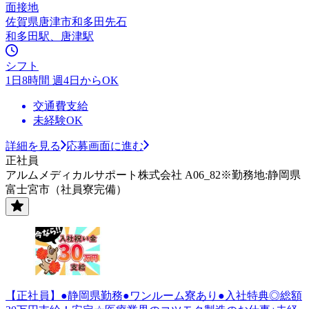
面接地
佐賀県唐津市和多田先石
和多田駅、唐津駅
シフト
1日8時間 週4日からOK
交通費支給
未経験OK
詳細を見る
応募画面に進む
正社員
アルムメディカルサポート株式会社 A06_82※勤務地:静岡県
富士宮市（社員寮完備）
【正社員】●静岡県勤務●ワンルーム寮あり●入社特典◎総額