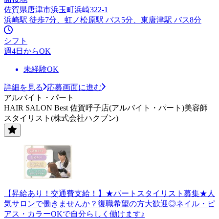
佐賀県唐津市浜玉町浜崎322-1
浜崎駅 徒歩7分、虹ノ松原駅 バス5分、東唐津駅 バス8分
シフト
週4日からOK
未経験OK
詳細を見る
応募画面に進む
アルバイト・パート
HAIR SALON Best 佐賀呼子店(アルバイト・パート)美容師
スタイリスト(株式会社ハクブン)
【昇給あり！交通費支給！】★パートスタイリスト募集★人
気サロンで働きませんか？復職希望の方大歓迎◎ネイル・ピ
アス・カラーOKで自分らしく働けます♪