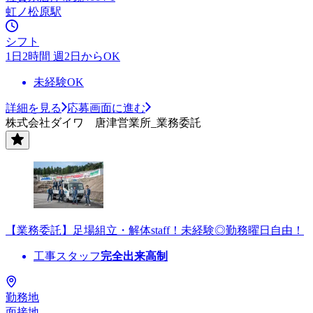
虹ノ松原駅
シフト
1日2時間 週2日からOK
未経験OK
詳細を見る
応募画面に進む
株式会社ダイワ 唐津営業所_業務委託
【業務委託】足場組立・解体staff！未経験◎勤務曜日自由！
工事スタッフ
完全出来高制
勤務地
面接地