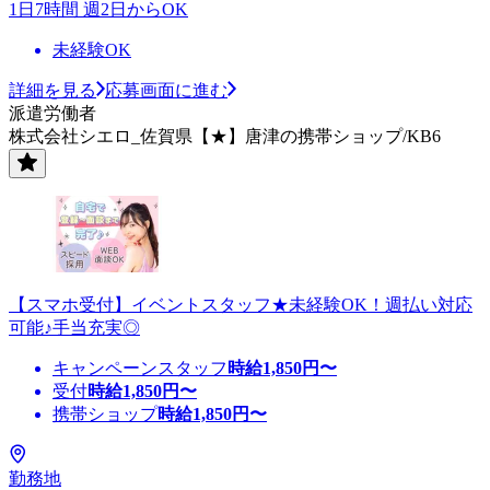
1日7時間 週2日からOK
未経験OK
詳細を見る
応募画面に進む
派遣労働者
株式会社シエロ_佐賀県【★】唐津の携帯ショップ/KB6
【スマホ受付】イベントスタッフ★未経験OK！週払い対応
可能♪手当充実◎
キャンペーンスタッフ
時給
1,850
円〜
受付
時給
1,850
円〜
携帯ショップ
時給
1,850
円〜
勤務地