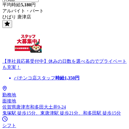
平均時給
5,180
円
アルバイト・パート
ひばり 唐津店
【準社員応募受付中】休みの日数を選べるのでプライベート
も充実！
パチンコ店スタッフ
時給
1,350
円
勤務地
面接地
佐賀県唐津市和多田大土井9-24
鬼塚駅 徒歩15分、東唐津駅 徒歩21分、和多田駅 徒歩15分
シフト