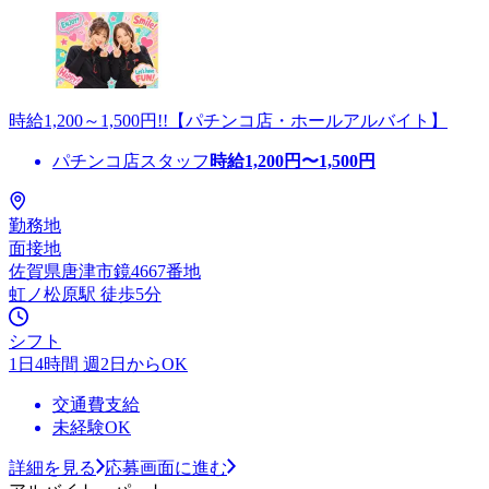
時給1,200～1,500円!!【パチンコ店・ホールアルバイト】
パチンコ店スタッフ
時給
1,200
円〜
1,500
円
勤務地
面接地
佐賀県唐津市鏡4667番地
虹ノ松原駅 徒歩5分
シフト
1日4時間 週2日からOK
交通費支給
未経験OK
詳細を見る
応募画面に進む