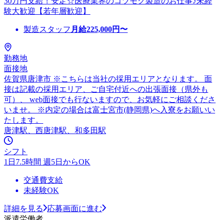
30万円支給！安定☆医療業界のコツモク製造のお仕事♪未経
験大歓迎【若年層歓迎】
製造スタッフ
月給
225,000
円〜
勤務地
面接地
佐賀県唐津市 ※こちらは当社の採用エリアとなります。 面
接は記載の採用エリア、ご自宅付近への出張面接（県外も
可）、 web面接でも行ないますので、お気軽にご相談くださ
いませ。 ※内定の場合は富士宮市(静岡県)へ入寮をお願いい
たします。
唐津駅、西唐津駅、和多田駅
シフト
1日7.5時間 週5日からOK
交通費支給
未経験OK
詳細を見る
応募画面に進む
派遣労働者