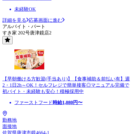
未経験OK
詳細を見る
応募画面に進む
アルバイト・パート
すき家 202号唐津鏡店2
【早朝働ける方歓迎(手当あり)】【食事補助＆前払い有】週
2・1日2h～OK！セルフレジで簡単接客◎マニュアル完備で
初バイト・未経験も安心！積極採用中
ファーストフード
時給
1,080
円〜
勤務地
面接地
佐賀県唐津市鏡4664-1