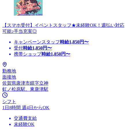
【スマホ受付】イベントスタッフ★未経験OK！週払い対応
可能♪手当充実◎
キャンペーンスタッフ
時給
1,850
円〜
受付
時給
1,850
円〜
携帯ショップ
時給
1,850
円〜
勤務地
面接地
佐賀県唐津市鏡字立神
虹ノ松原駅、東唐津駅
シフト
1日8時間 週4日からOK
交通費支給
未経験OK