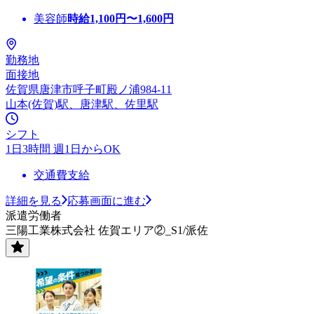
美容師
時給
1,100
円〜
1,600
円
勤務地
面接地
佐賀県唐津市呼子町殿ノ浦984-11
山本(佐賀)駅、唐津駅、佐里駅
シフト
1日3時間 週1日からOK
交通費支給
詳細を見る
応募画面に進む
派遣労働者
三陽工業株式会社 佐賀エリア②_S1/派佐