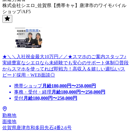
株式会社シエロ_佐賀県【携帯キャ】唐津市のワイモバイル
ショップ/AF5
★＼＼入社祝金最大10万円／／★スマホのご案内スタッフ♪
実績豊富なシエロなら未経験でも安心のサポート体制◎普段
からスマホを使ってれば即戦力！高収入＆嬉しい週払い/ス
ピード採用・WEB面談◎
携帯ショップ
月給
180,000
円〜
250,000
円
事務・受付・経理
月給
180,000
円〜
250,000
円
受付
月給
180,000
円〜
250,000
円
勤務地
面接地
佐賀県唐津市和多田先石4番2-6号