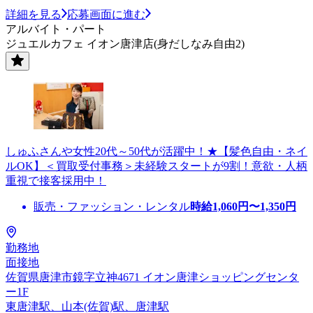
詳細を見る
応募画面に進む
アルバイト・パート
ジュエルカフェ イオン唐津店(身だしなみ自由2)
しゅふさんや女性20代～50代が活躍中！★【髪色自由・ネイ
ルOK】＜買取受付事務＞未経験スタートが9割！意欲・人柄
重視で接客採用中！
販売・ファッション・レンタル
時給
1,060
円〜
1,350
円
勤務地
面接地
佐賀県唐津市鏡字立神4671 イオン唐津ショッピングセンタ
ー1F
東唐津駅、山本(佐賀)駅、唐津駅