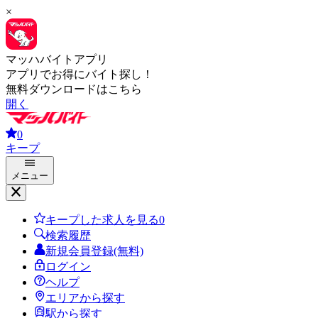
×
マッハバイトアプリ
アプリでお得にバイト探し！
無料ダウンロードはこちら
開く
0
キープ
メニュー
キープした求人を見る
0
検索履歴
新規会員登録(無料)
ログイン
ヘルプ
エリアから探す
駅から探す