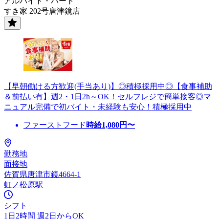
アルバイト・パート
すき家 202号唐津鏡店
【早朝働ける方歓迎(手当あり)】◎積極採用中◎【食事補助
＆前払い有】週2・1日2h～OK！セルフレジで簡単接客◎マ
ニュアル完備で初バイト・未経験も安心！積極採用中
ファーストフード
時給
1,080
円〜
勤務地
面接地
佐賀県唐津市鏡4664-1
虹ノ松原駅
シフト
1日2時間 週2日からOK