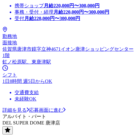
携帯ショップ
月給
220,000
円〜
300,000
円
事務・受付・経理
月給
220,000
円〜
300,000
円
受付
月給
220,000
円〜
300,000
円
勤務地
面接地
佐賀県唐津市鏡字立神4671イオン唐津ショッピングセンター
1階
虹ノ松原駅、東唐津駅
シフト
1日8時間 週5日からOK
交通費支給
未経験OK
詳細を見る
応募画面に進む
アルバイト・パート
DEL SUPER DOME 唐津店