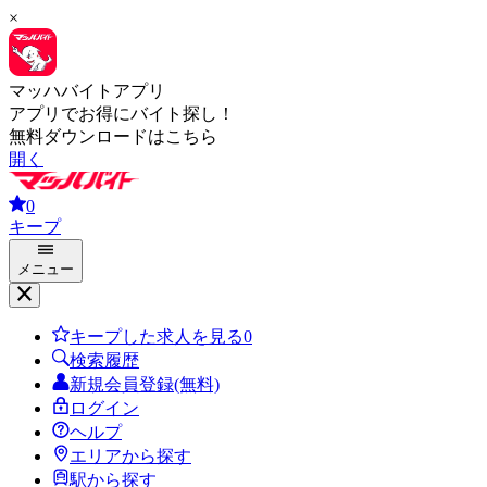
×
マッハバイトアプリ
アプリでお得にバイト探し！
無料ダウンロードはこちら
開く
0
キープ
メニュー
キープした求人を見る
0
検索履歴
新規会員登録(無料)
ログイン
ヘルプ
エリアから探す
駅から探す