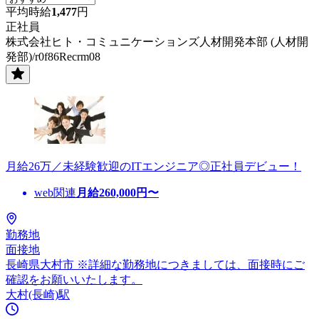
平均時給
1,477
円
正社員
株式会社ヒト・コミュニケーションズ人材開発本部 (人材開
発部)/r0f86Recrm08
月給26万／未経験歓迎のITエンジニア◎正社員デビュー！
web関連
月給
260,000
円〜
勤務地
面接地
長崎県大村市 ※詳細な勤務地につきましては、面接時にご
確認をお願いいたします。
大村(長崎)駅