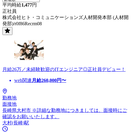
平均時給
1,477
円
正社員
株式会社ヒト・コミュニケーションズ人材開発本部 (人材開
発部)/r0f86Recrm08
月給26万／未経験歓迎のITエンジニア◎正社員デビュー！
web関連
月給
260,000
円〜
勤務地
面接地
長崎県大村市 ※詳細な勤務地につきましては、面接時にご
確認をお願いいたします。
大村(長崎)駅