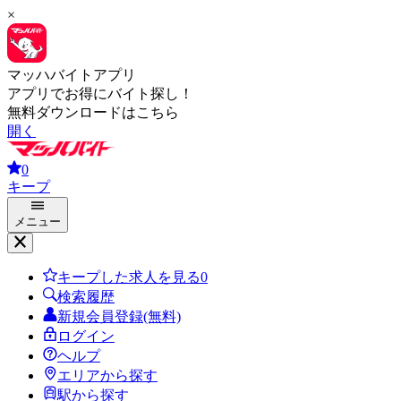
×
マッハバイトアプリ
アプリでお得にバイト探し！
無料ダウンロードはこちら
開く
0
キープ
メニュー
キープした求人を見る
0
検索履歴
新規会員登録(無料)
ログイン
ヘルプ
エリアから探す
駅から探す