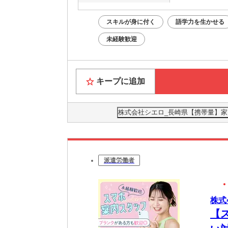
スキルが身に付く
語学力を生かせる
未経験歓迎
キープに追加
株式会社シエロ_長崎県【携帯量】家電
派遣労働者
株式
【