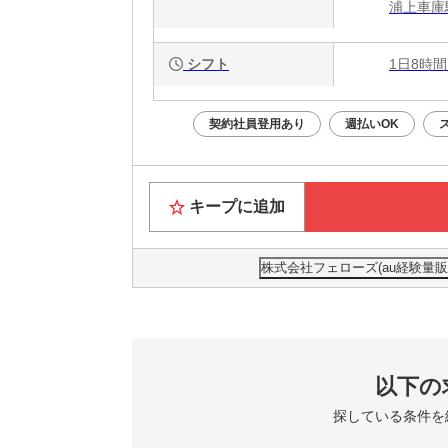
浦上車庫
シフト
1日8時間
契約社員登用あり
週払いOK
キープに追加
株式会社フェローズ(au経験量販)FU
以下の
探している条件を