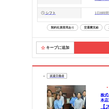
シフト
1日8時間
契約社員登用あり
交通費支給
キープに追加
派遣労働者
株式
本店3
【