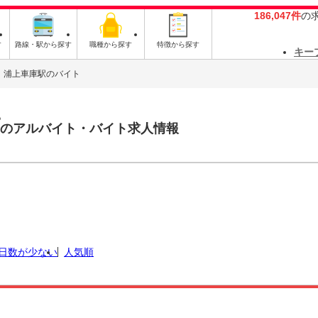
186,047件
の
す
路線・駅から探す
職種から探す
特徴から探す
キー
浦上車庫駅のバイト
のアルバイト・バイト求人情報
日数が少ない
人気順