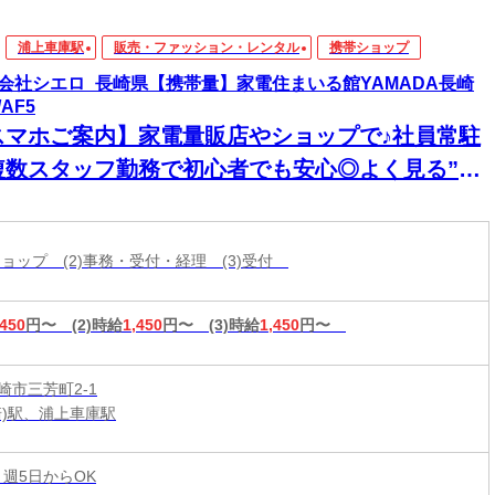
浦上車庫駅
販売・ファッション・レンタル
携帯ショップ
会社シエロ_長崎県【携帯量】家電住まいる館YAMADA長崎
AF5
スマホご案内】家電量販店やショップで♪社員常駐
複数スタッフ勤務で初心者でも安心◎よく見る”あ
”お仕事♪大手ならではの丁寧なマニュアル完備で
仕事も覚えやすい◎【入社祝金最大10万円】
帯ショップ (2)事務・受付・経理 (3)受付
,450
円〜
(2)時給
1,450
円〜
(3)時給
1,450
円〜
崎市三芳町2-1
崎)駅、浦上車庫駅
 週5日からOK