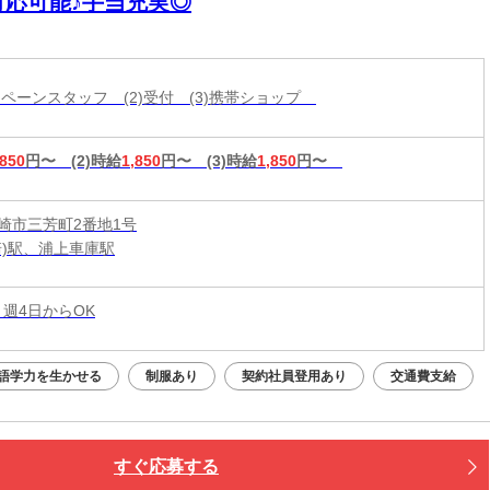
対応可能♪手当充実◎
ャンペーンスタッフ (2)受付 (3)携帯ショップ
,850
円〜
(2)時給
1,850
円〜
(3)時給
1,850
円〜
崎市三芳町2番地1号
崎)駅、浦上車庫駅
 週4日からOK
語学力を生かせる
制服あり
契約社員登用あり
交通費支給
すぐ応募する