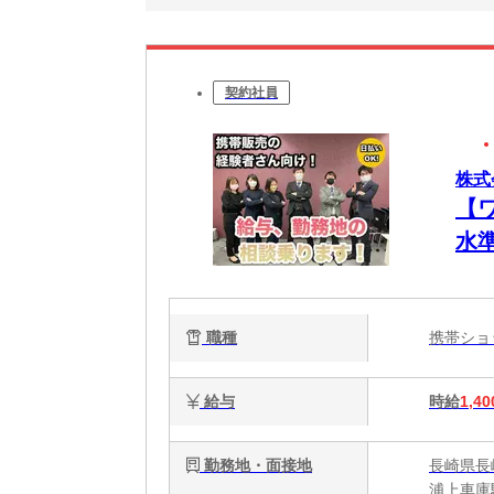
契約社員
株式会
【
水
職種
携帯シ
給与
時給
1,40
勤務地・面接地
長崎県長
浦上車庫