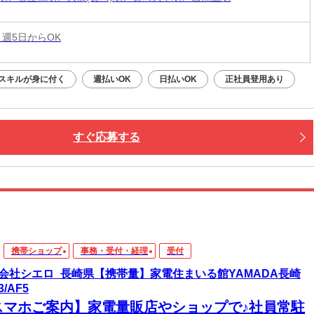
 週5日からOK
スキルが身に付く
週払いOK
日払いOK
正社員登用あり
すぐ応募する
携帯ショップ
事務・受付・経理
受付
会社シエロ_長崎県【携帯量】家電住まいる館YAMADA長崎
/AF5
スマホご案内】家電量販店やショップで♪社員常駐