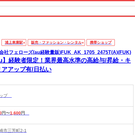
浦上車庫駅
販売・ファッション・レンタル
携帯ショップ
社フェローズ(au経験量販)FUK_AK_1705_2475T(A)(FUK)
au】経験者限定！業界最高水準の高給与/昇給・キ
リアアップ有/日払い
ョップ
0
円〜
1,600
円
崎市三芳町2-1