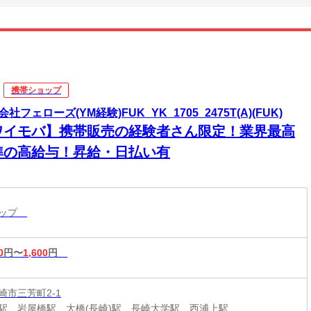
携帯ショップ
社フェローズ(YM経験)FUK_YK_1705_2475T(A)(FUK)
ワイモバ】携帯販売の経験者さん限定！業界最高
準の高給与！昇給・日払い有
ョップ
0
円〜
1,600
円
崎市三芳町2-1
駅、岩屋橋駅、大橋(長崎)駅、長崎大学駅、西浦上駅