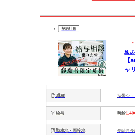
契約社員
株式会
【
ャ
職種
携帯シ
給与
時給
1,40
勤務地・面接地
長崎県長