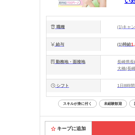
い
職種
(1)キ
給与
(1)時給
1
勤務地・面接地
長崎県長
大橋(長
シフト
1日8時間
スキルが身に付く
未経験歓迎
キープに追加