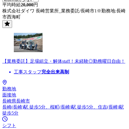
平均時給
20,000
円
株式会社ダイワ 長崎営業所_業務委託/長崎市1※勤務地:長崎
市西海町
【業務委託】足場組立・解体staff！未経験◎勤務曜日自由！
工事スタッフ
完全出来高制
勤務地
面接地
長崎県長崎市
長崎(長崎)駅 徒歩5分、桜町(長崎)駅 徒歩5分、住吉(長崎)駅
徒歩5分
シフト