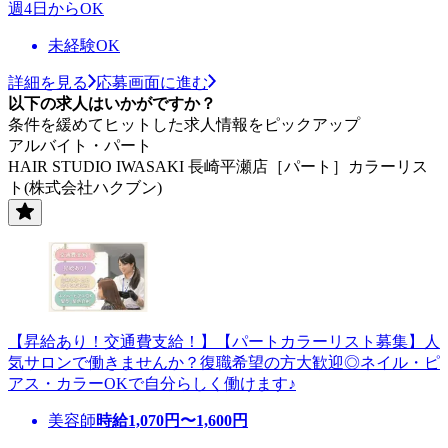
週4日からOK
未経験OK
詳細を見る
応募画面に進む
以下の求人はいかがですか？
条件を緩めてヒットした求人情報をピックアップ
アルバイト・パート
HAIR STUDIO IWASAKI 長崎平瀬店［パート］カラーリス
ト(株式会社ハクブン)
【昇給あり！交通費支給！】【パートカラーリスト募集】人
気サロンで働きませんか？復職希望の方大歓迎◎ネイル・ピ
アス・カラーOKで自分らしく働けます♪
美容師
時給
1,070
円〜
1,600
円