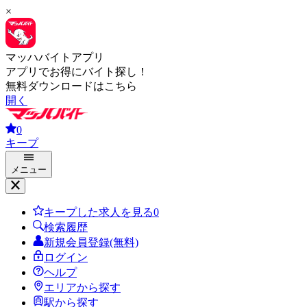
×
マッハバイトアプリ
アプリでお得にバイト探し！
無料ダウンロードはこちら
開く
0
キープ
メニュー
キープした求人を見る
0
検索履歴
新規会員登録(無料)
ログイン
ヘルプ
エリアから探す
駅から探す