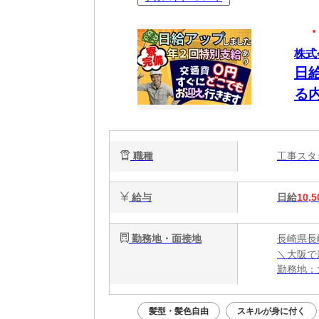
株式
日
る
タ
に
職種
工事ス
給与
日給
10,5
勤務地・面接地
長崎県長
＼大阪で
勤務地：
★全国ど
大阪ま
髪型・髪色自由
スキルが身に付く
お近く