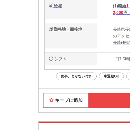
給与
(1)時給
1
2,000
円
勤務地・面接地
長崎県長
のアクセ
長崎(長崎
シフト
1日7.5
食事、まかない付き
車通勤OK
キープに追加