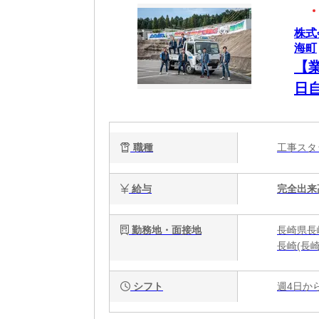
株式
海町
【
日
職種
工事ス
給与
完全出来
勤務地・面接地
長崎県長
長崎(長崎
シフト
週4日か