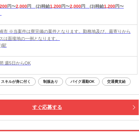
,200
円〜
2,000
円
(2)時給
1,200
円〜
2,000
円
(3)時給
1,200
円〜
崎市 ※当案件は寮完備の案件となります。勤務地及び、最寄りから
スは面接地の一例となります。
)駅
時間 週5日からOK
スキルが身に付く
制服あり
バイク通勤OK
交通費支給
すぐ応募する