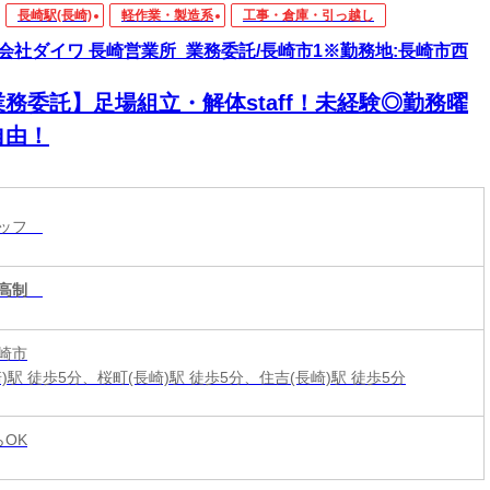
長崎駅(長崎)
軽作業・製造系
工事・倉庫・引っ越し
会社ダイワ 長崎営業所_業務委託/長崎市1※勤務地:長崎市西
業務委託】足場組立・解体staff！未経験◎勤務曜
自由！
タッフ
高制
崎市
)駅 徒歩5分、桜町(長崎)駅 徒歩5分、住吉(長崎)駅 徒歩5分
らOK