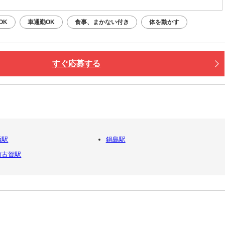
OK
車通勤OK
食事、まかない付き
体を動かす
すぐ応募する
栖駅
鍋島駅
前古賀駅