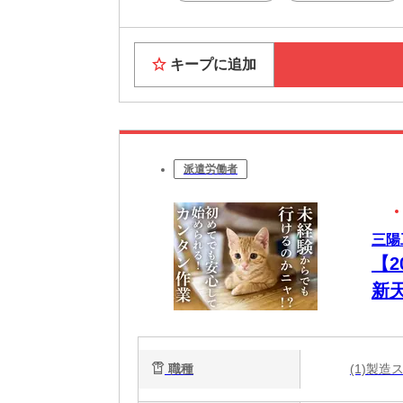
★すぐに
家具家電
キープに追加
Wi-F
★休日は
大阪の
話題の
大阪グ
派遣労働者
観光・
6月には
大阪で「
三陽
【
新
助
職種
(1)製造