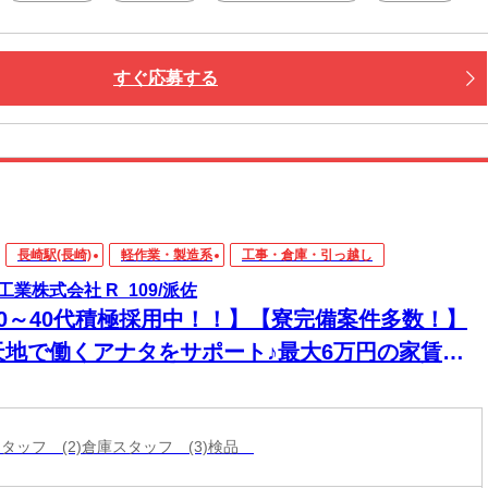
住める【寮完備】
つき・ご飯も３食付いて快適♪
すぐ応募する
iもあり！カバンひとつで入居OK！
大阪の街を満喫
中心地までスグ！
スポットに行ったり
ルメの食べ歩きなども◎
グルメ・ショッピングを満喫できます。
長崎駅(長崎)
軽作業・製造系
工事・倉庫・引っ越し
新しい寮もOPENしました！
働く・暮らす・楽しむ」全部叶います！
工業株式会社 R_109/派佐
20～40代積極採用中！！】【寮完備案件多数！】
天地で働くアナタをサポート♪最大6万円の家賃補
アリ！高時給でガッツリ◎
スタッフ (2)倉庫スタッフ (3)検品