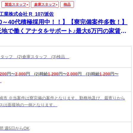
製造スタッフ
倉庫スタッフ
検品
工業株式会社 R_107/派佐
20～40代積極採用中！！】【寮完備案件多数！】
天地で働くアナタをサポート♪最大6万円の家賃補
アリ！高時給でガッツリ◎
スタッフ (2)倉庫スタッフ (3)検品
,200
円〜
2,000
円
(2)時給
1,200
円〜
2,000
円
(3)時給
1,200
円〜
崎市 ※当案件は寮完備の案件となります。勤務地及び、最寄りから
スは面接地の一例となります。
時間 週5日からOK