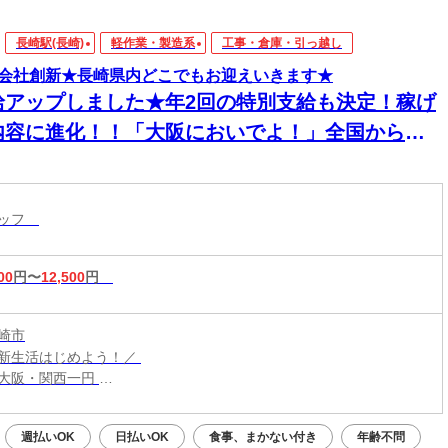
長崎駅(長崎)
軽作業・製造系
工事・倉庫・引っ越し
会社創新★長崎県内どこでもお迎えいきます★
給アップしました★年2回の特別支給も決定！稼げ
内容に進化！！「大阪においでよ！」全国からス
ッフが集まってます！【現場での簡単作業】スグ
住める個室寮でご飯3食付き！男性活躍中！
タッフ
00
円〜
12,500
円
崎市
新生活はじめよう！／
大阪・関西一円
こからでも応募OK！
での交通費は【0円】
週払いOK
日払いOK
食事、まかない付き
年齢不問
までお迎えに行きますよ！