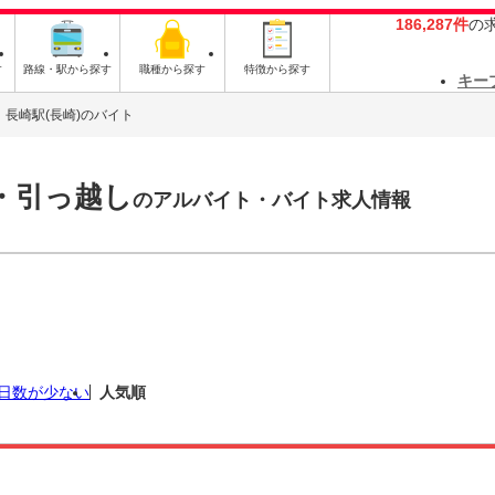
186,287件
の
す
路線・駅から探す
職種から探す
特徴から探す
キー
長崎駅(長崎)のバイト
・引っ越し
のアルバイト・バイト求人情報
日数が少ない
人気順