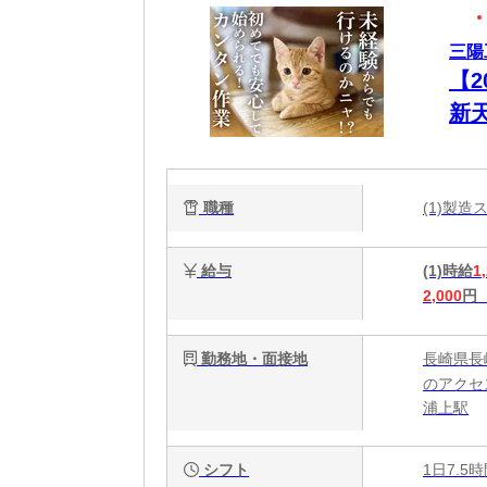
三陽
【
新
助
職種
(1)製造
給与
(1)時給
1
2,000
円
勤務地・面接地
長崎県長
のアクセ
浦上駅
シフト
1日7.5