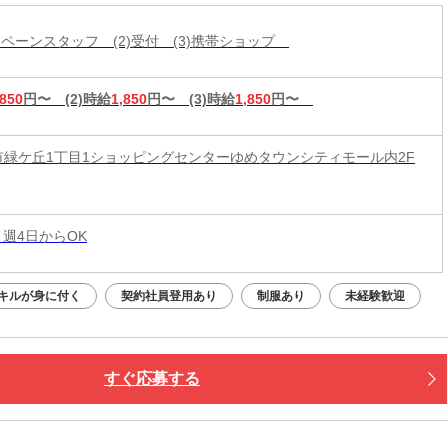
ャンペーンスタッフ (2)受付 (3)携帯ショップ
,850
円〜
(2)時給
1,850
円〜
(3)時給
1,850
円〜
市緑ケ丘1丁目1ショッピングセンターゆめタウンシティモール内2F
 週4日からOK
キルが身に付く
契約社員登用あり
制服あり
未経験歓迎
すぐ応募する