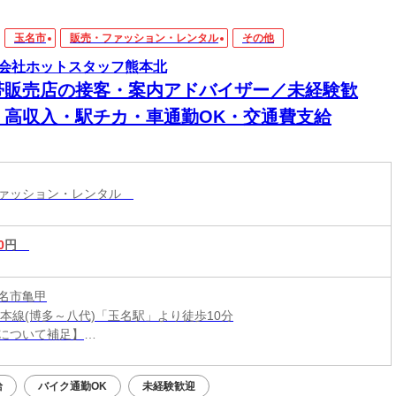
玉名市
販売・ファッション・レンタル
その他
会社ホットスタッフ熊本北
帯販売店の接客・案内アドバイザー／未経験歓
・高収入・駅チカ・車通勤OK・交通費支給
ファッション・レンタル
0
円
名市亀甲
島本線(博多～八代)「玉名駅」より徒歩10分
について補足】
3拠点あり（玉名、植木、山鹿）
車場完備で車でも通勤OK
給
バイク通勤OK
未経験歓迎
も規定