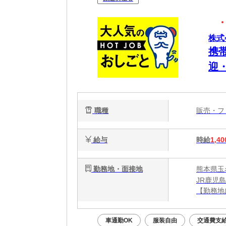
株式
携
迎
職種
販売・
給与
時給
1,40
勤務地・面接地
熊本県玉
JR鹿児
【勤務地
●勤務地
●無料駐
車通勤OK
服装自由
交通費支
●交通費