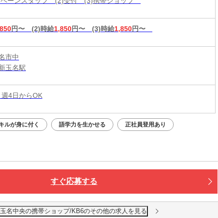
ャンペーンスタッフ (2)受付 (3)携帯ショップ
,850
円〜
(2)時給
1,850
円〜
(3)時給
1,850
円〜
名市中
新玉名駅
 週4日からOK
キルが身に付く
語学力を生かせる
正社員登用あり
すぐ応募する
玉名中央の携帯ショップ/KB6のその他の求人を見る