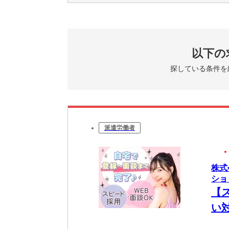
以下の
探している条件を
派遣労働者
株式
ショ
【
い