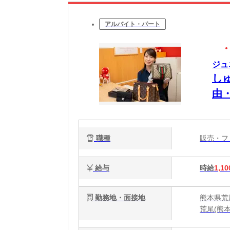
アルバイト・パート
ジュ
し
由
9
職種
販売・
給与
時給
1,10
勤務地・面接地
熊本県荒
荒尾(熊