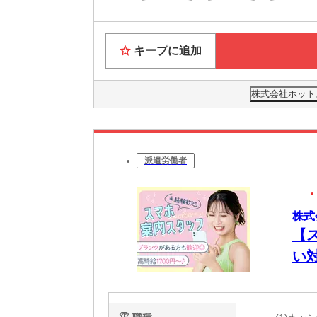
●近くに
キープに追加
株式会社ホット
派遣労働者
株式
【
い