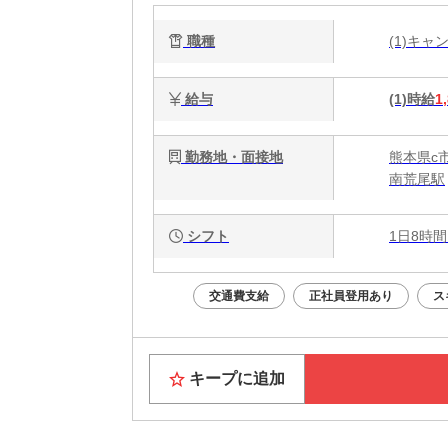
職種
(1)キ
給与
(1)時給
1
勤務地・面接地
熊本県c
南荒尾駅
シフト
1日8時間
交通費支給
正社員登用あり
ス
キープに追加