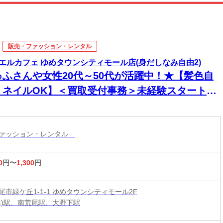
販売・ファッション・レンタル
エルカフェ ゆめタウンシティモール店(身だしなみ自由2)
ゅふさんや女性20代～50代が活躍中！★【髪色自
・ネイルOK】＜買取受付事務＞未経験スタートが
割！意欲・人柄重視で接客採用中！
ファッション・レンタル
0
円〜
1,300
円
尾市緑ケ丘1-1-1 ゆめタウンシティモール2F
本)駅、南荒尾駅、大野下駅