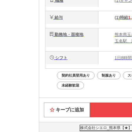
職種
(1)キ
給与
(1)時給
1
勤務地・面接地
熊本県玉
玉名駅、
シフト
1日8時間
契約社員登用あり
制服あり
ス
未経験歓迎
キープに追加
株式会社シエロ_熊本県【★】