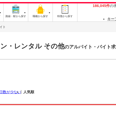
186,045件
の
す
路線・駅から探す
職種から探す
特徴から探す
キー
イト
ン・レンタル その他
のアルバイト・バイト求
日数が少ない
人気順