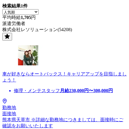
検索結果
1
件
平均時給
1,705
円
派遣労働者
株式会社レソリューション(54208)
車が好きならオートバックス！キャリアアップを目指しまし
ょう！
修理・メンテスタッフ
月給
230,000
円〜
300,000
円
勤務地
面接地
熊本県天草市 ※詳細な勤務地につきましては、面接時にご
確認をお願いいたします