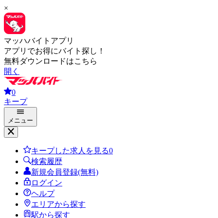
×
マッハバイトアプリ
アプリでお得にバイト探し！
無料ダウンロードはこちら
開く
0
キープ
メニュー
キープした求人を見る
0
検索履歴
新規会員登録(無料)
ログイン
ヘルプ
エリアから探す
駅から探す