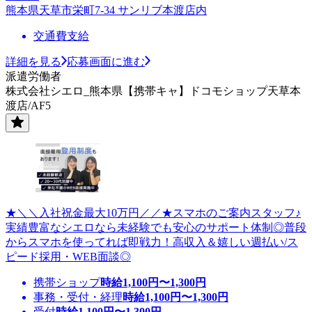
熊本県天草市栄町7-34 サンリブ本渡店内
交通費支給
詳細を見る
応募画面に進む
派遣労働者
株式会社シエロ_熊本県【携帯キャ】ドコモショップ天草本
渡店/AF5
★＼＼入社祝金最大10万円／／★スマホのご案内スタッフ♪
実績豊富なシエロなら未経験でも安心のサポート体制◎普段
からスマホを使ってれば即戦力！高収入＆嬉しい週払い/ス
ピード採用・WEB面談◎
携帯ショップ
時給
1,100
円〜
1,300
円
事務・受付・経理
時給
1,100
円〜
1,300
円
受付
時給
1,100
円〜
1,300
円