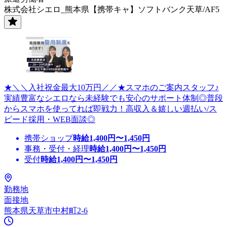
株式会社シエロ_熊本県【携帯キャ】ソフトバンク天草/AF5
★＼＼入社祝金最大10万円／／★スマホのご案内スタッフ♪
実績豊富なシエロなら未経験でも安心のサポート体制◎普段
からスマホを使ってれば即戦力！高収入＆嬉しい週払い/ス
ピード採用・WEB面談◎
携帯ショップ
時給
1,400
円〜
1,450
円
事務・受付・経理
時給
1,400
円〜
1,450
円
受付
時給
1,400
円〜
1,450
円
勤務地
面接地
熊本県天草市中村町2-6