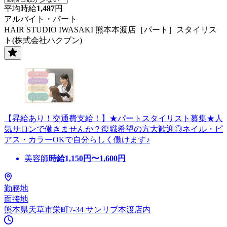
平均時給
1,487
円
アルバイト・パート
HAIR STUDIO IWASAKI 熊本本渡店［パート］スタイリス
ト(株式会社ハクブン)
【昇給あり！交通費支給！】★パートスタイリスト募集★人
気サロンで働きませんか？復職希望の方大歓迎◎ネイル・ピ
アス・カラーOKで自分らしく働けます♪
美容師
時給
1,150
円〜
1,600
円
勤務地
面接地
熊本県天草市栄町7-34 サンリブ本渡店内