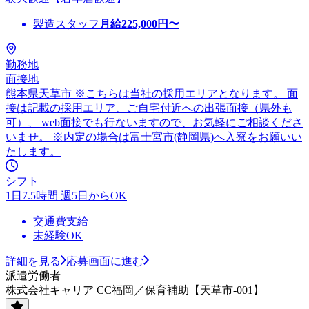
製造スタッフ
月給
225,000
円〜
勤務地
面接地
熊本県天草市 ※こちらは当社の採用エリアとなります。 面
接は記載の採用エリア、ご自宅付近への出張面接（県外も
可）、 web面接でも行ないますので、お気軽にご相談くださ
いませ。 ※内定の場合は富士宮市(静岡県)へ入寮をお願いい
たします。
シフト
1日7.5時間 週5日からOK
交通費支給
未経験OK
詳細を見る
応募画面に進む
派遣労働者
株式会社キャリア CC福岡／保育補助【天草市-001】