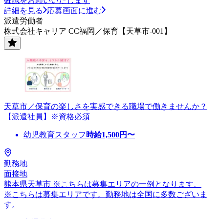
確認をお願いいたします
詳細を見る
応募画面に進む
派遣労働者
株式会社キャリア CC福岡／保育【天草市-001】
天草市／保育の楽しさを実感できる職場で働きませんか？
【派遣社員】※資格必須
幼児教育スタッフ
時給
1,500
円〜
勤務地
面接地
熊本県天草市 ※こちらは募集エリアの一例となります。
※こちらは募集エリアです。勤務地は全国に多数ございま
す。