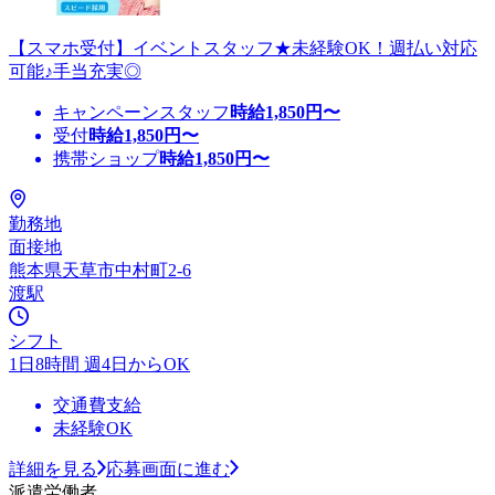
【スマホ受付】イベントスタッフ★未経験OK！週払い対応
可能♪手当充実◎
キャンペーンスタッフ
時給
1,850
円〜
受付
時給
1,850
円〜
携帯ショップ
時給
1,850
円〜
勤務地
面接地
熊本県天草市中村町2-6
渡駅
シフト
1日8時間 週4日からOK
交通費支給
未経験OK
詳細を見る
応募画面に進む
派遣労働者