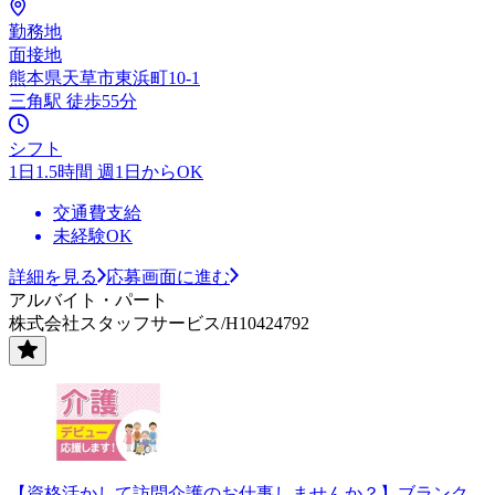
勤務地
面接地
熊本県天草市東浜町10-1
三角駅 徒歩55分
シフト
1日1.5時間 週1日からOK
交通費支給
未経験OK
詳細を見る
応募画面に進む
アルバイト・パート
株式会社スタッフサービス/H10424792
【資格活かして訪問介護のお仕事しませんか？】ブランク