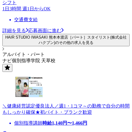
シフト
1日3時間 週1日からOK
交通費支給
詳細を見る
応募画面に進む
HAIR STUDIO IWASAKI 熊本本渡店［パート］スタイリスト(株式会社
ハクブン)のその他の求人を見る
アルバイト・パート
ナビ個別指導学院 天草校
＼健康経営認定優良法人／週1・1コマ～の勤務で自分の時間
もしっかり確保★初バイト・ブランク歓迎
個別指導講師
時給
1,140
円〜
1,466
円