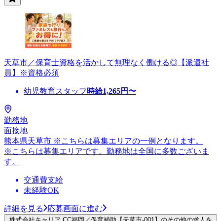
天草市／保育士資格を活かして無理なく働ける◎【派遣社
員】※資格必須
幼児教育スタッフ
時給
1,265
円〜
勤務地
面接地
熊本県天草市 ※こちらは募集エリアの一例となります。
※こちらは募集エリアです。勤務地は全国に多数ございま
す。
交通費支給
未経験OK
詳細を見る
応募画面に進む
株式会社キャリア CC福岡／保育補助【天草市-001】のその他の求人を