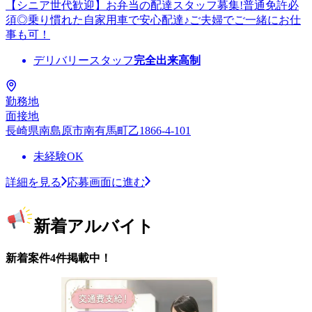
【シニア世代歓迎】お弁当の配達スタッフ募集!普通免許必
須◎乗り慣れた自家用車で安心配達♪ご夫婦でご一緒にお仕
事も可！
デリバリースタッフ
完全出来高制
勤務地
面接地
長崎県南島原市南有馬町乙1866-4-101
未経験OK
詳細を見る
応募画面に進む
新着アルバイト
新着案件4件掲載中！