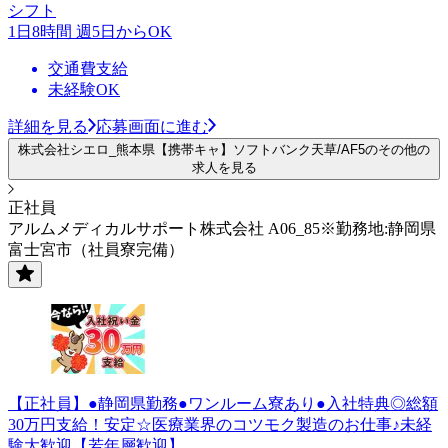
シフト
1日8時間 週5日からOK
交通費支給
未経験OK
詳細を見る
応募画面に進む
株式会社シエロ_熊本県【携帯キャ】ソフトバンク天草/AF5のその他の
求人を見る
正社員
アルムメディカルサポート株式会社 A06_85※勤務地:静岡県
富士宮市（社員寮完備）
【正社員】●静岡県勤務●ワンルーム寮あり●入社特典◎総額
30万円支給！安定☆医療業界のコツモク製造のお仕事♪未経
験大歓迎【若年層歓迎】