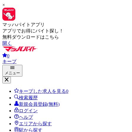
×
マッハバイトアプリ
アプリでお得にバイト探し！
無料ダウンロードはこちら
開く
0
キープ
メニュー
キープした求人を見る
0
検索履歴
新規会員登録(無料)
ログイン
ヘルプ
エリアから探す
駅から探す