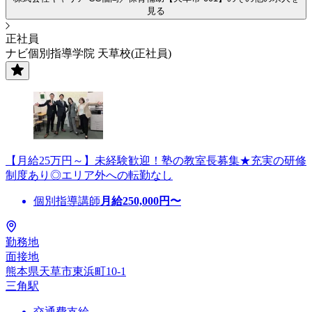
見る
正社員
ナビ個別指導学院 天草校(正社員)
【月給25万円～】未経験歓迎！塾の教室長募集★充実の研修
制度あり◎エリア外への転勤なし
個別指導講師
月給
250,000
円〜
勤務地
面接地
熊本県天草市東浜町10-1
三角駅
交通費支給