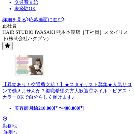
交通費支給
未経験OK
詳細を見る
応募画面に進む
正社員
HAIR STUDIO IWASAKI 熊本本渡店［正社員］スタイリス
ト(株式会社ハクブン)
【昇給あり！交通費支給！】★スタイリスト募集★人気サロ
ンで働きませんか？復職希望の方大歓迎◎ネイル・ピアス・
カラーOKで自分らしく働けます♪
美容師
月給
210,000
円〜
400,000
円
勤務地
面接地