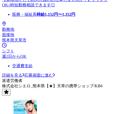
OK♪時短勤務相談できます◎
医療・福祉系
時給
1,152
円〜
1,352
円
勤務地
面接地
熊本県天草市
シフト
週2日からOK
交通費支給
詳細を見る
応募画面に進む
派遣労働者
株式会社シエロ_熊本県【★】天草の携帯ショップ/KB6