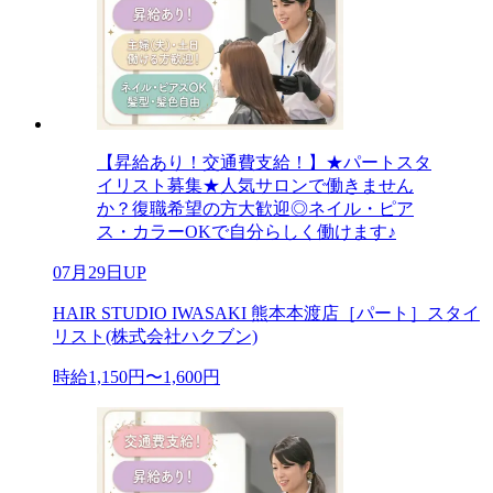
【昇給あり！交通費支給！】★パートスタ
イリスト募集★人気サロンで働きません
か？復職希望の方大歓迎◎ネイル・ピア
ス・カラーOKで自分らしく働けます♪
07月29日UP
HAIR STUDIO IWASAKI 熊本本渡店［パート］スタイ
リスト(株式会社ハクブン)
時給1,150円〜1,600円