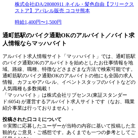
株式会社iDA/28080911 ネイル・髪色自由【フリークス
ストア】アパレル販売 ココサ熊本
時給1,400円〜1,500円
通町筋駅のバイク通勤OKのアルバイト／バイト求
人情報ならマッハバイト
アルバイト求人情報サイト「マッハバイト」では、通町筋駅
のバイク通勤OKのアルバイトを始めとしたお仕事情報を地
域、路線、職種、特徴などさまざまな方法で検索可能です。
通町筋駅のバイク通勤OKのアルバイトの他にも全国の求人
情報、カフェやアパレル、イベントスタッフのバイトなどの
人気職種も多数掲載！
「マッハバイト」は株式会社リブセンス(東証スタンダー
ド:6054) が運営するアルバイト求人サイトです（なお、職業
紹介事業は行っておりません）。
投稿された口コミについて
※実際に応募したユーザーが当時の内容に基いて投稿した主
観的なご意見・ご感想です。あくまでも一つの参考としてご