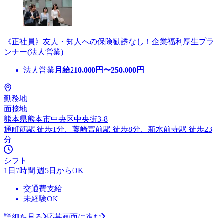
《正社員》友人・知人への保険勧誘なし！企業福利厚生プラ
ンナー(法人営業)
法人営業
月給
210,000
円〜
250,000
円
勤務地
面接地
熊本県熊本市中央区中央街3-8
通町筋駅 徒歩1分、藤崎宮前駅 徒歩8分、新水前寺駅 徒歩23
分
シフト
1日7時間 週5日からOK
交通費支給
未経験OK
詳細を見る
応募画面に進む