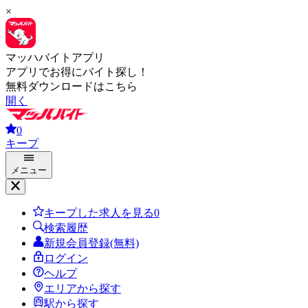
×
マッハバイトアプリ
アプリでお得にバイト探し！
無料ダウンロードはこちら
開く
0
キープ
メニュー
キープした求人を見る
0
検索履歴
新規会員登録(無料)
ログイン
ヘルプ
エリアから探す
駅から探す