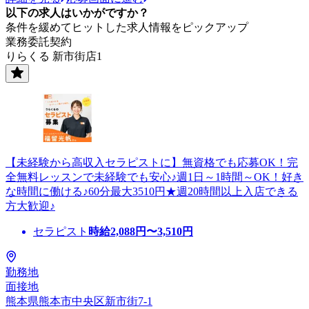
以下の求人はいかがですか？
条件を緩めてヒットした求人情報をピックアップ
業務委託契約
りらくる 新市街店1
【未経験から高収入セラピストに】無資格でも応募OK！完
全無料レッスンで未経験でも安心♪週1日～1時間～OK！好き
な時間に働ける♪60分最大3510円★週20時間以上入店できる
方大歓迎♪
セラピスト
時給
2,088
円〜
3,510
円
勤務地
面接地
熊本県熊本市中央区新市街7-1