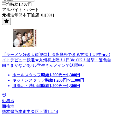
平均時給
1,407
円
アルバイト・パート
元祖油堂熊本下通店_01[391]
【ラーメン好き大歓迎◎】深夜勤務できる方採用UP中★バ
イトデビュー歓迎★九州初上陸！1日3h~OK！髪型・髪色自
由＊まかないあり♪学生さんメインで活躍中♪
ホールスタッフ
時給
1,200
円〜
1,300
円
キッチンスタッフ
時給
1,200
円〜
1,300
円
皿洗い・洗い場
時給
1,200
円〜
1,300
円
勤務地
面接地
熊本県熊本市中央区下通1-4-14