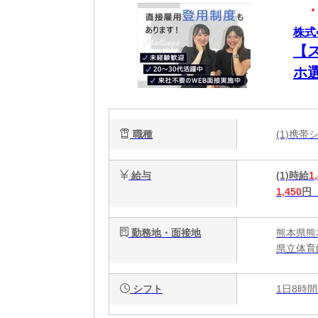
株式
【
ホ
新
い
職種
(1)携
W
給与
(1)時給
1
1,450
円
勤務地・面接地
熊本県熊
県立体育
シフト
1日8時間