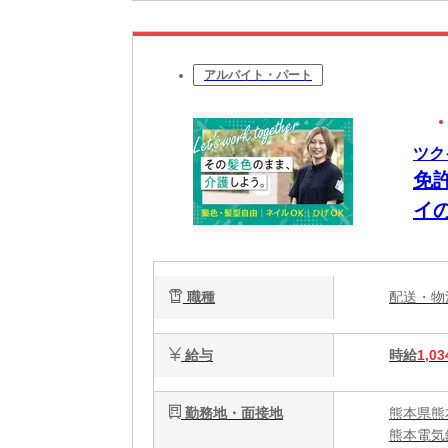
アルバイト・パート
ツク
免
イ
職種
配送・
給与
時給
1,03
勤務地・面接地
熊本県熊
熊本電気