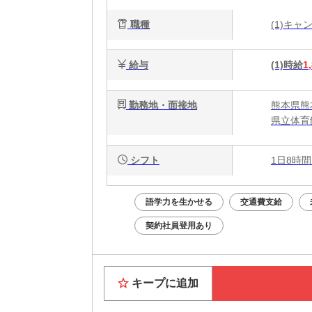
職種
(1)キ
給与
(1)時給
1
勤務地・面接地
熊本県熊
県立体育
シフト
1日8時間
語学力を生かせる
交通費支給
契約社員登用あり
キープに追加