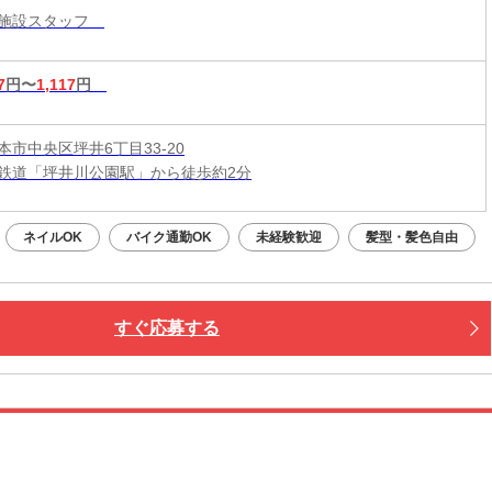
護施設スタッフ
7
円〜
1,117
円
本市中央区坪井6丁目33-20
鉄道「坪井川公園駅」から徒歩約2分
ネイルOK
バイク通勤OK
未経験歓迎
髪型・髪色自由
すぐ応募する