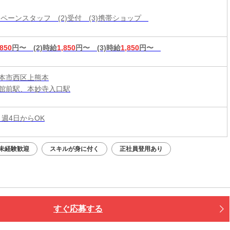
ャンペーンスタッフ (2)受付 (3)携帯ショップ
,850
円〜
(2)時給
1,850
円〜
(3)時給
1,850
円〜
本市西区上熊本
館前駅、本妙寺入口駅
 週4日からOK
未経験歓迎
スキルが身に付く
正社員登用あり
すぐ応募する