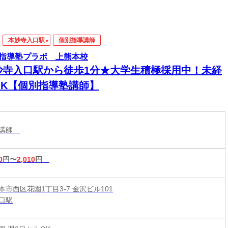
本妙寺入口駅
個別指導講師
指導塾プラボ 上熊本校
妙寺入口駅から徒歩1分★大学生積極採用中！未経
OK【個別指導塾講師】
導講師
0
円〜
2,010
円
市西区花園1丁目3-7 金沢ビル101
口駅