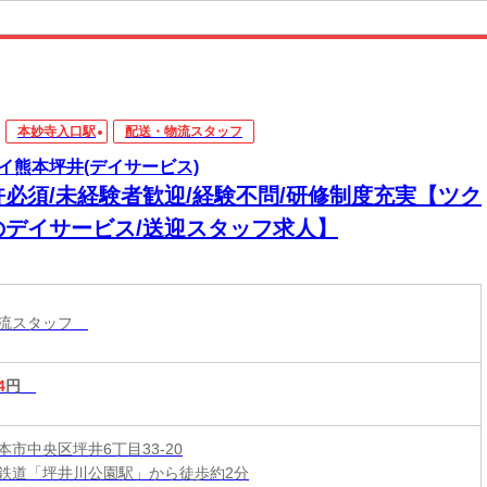
本妙寺入口駅
配送・物流スタッフ
イ熊本坪井(デイサービス)
許必須/未経験者歓迎/経験不問/研修制度充実【ツク
のデイサービス/送迎スタッフ求人】
物流スタッフ
4
円
本市中央区坪井6丁目33-20
鉄道「坪井川公園駅」から徒歩約2分