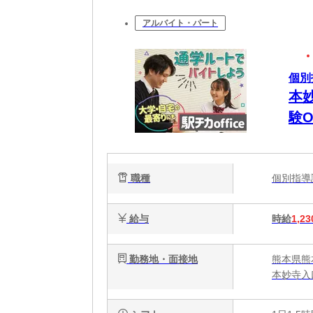
アルバイト・パート
個別
本
験
職種
個別指
給与
時給
1,23
勤務地・面接地
熊本県熊本
本妙寺入