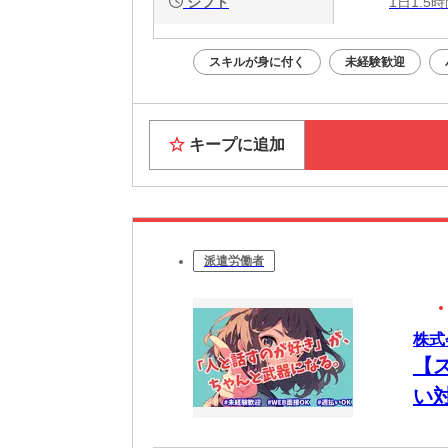
シフト
1日1.5
スキルが身に付く
未経験歓迎
キープに追加
派遣労働者
株式
【
い