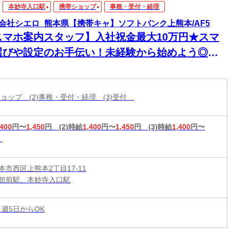
本妙寺入口駅
携帯ショップ
事務・受付・経理
会社シエロ_熊本県【携帯キャ】ソフトバンク上熊本/AF5
スマホ案内スタッフ】入社祝金最大10万円★スマ
選びや設定のお手伝い！未経験から始めよう◎最
機種の情報もいち早くゲット★スマホが手放せな
あなたに♪高収入＆嬉しい週払い/スピード採用・
帯ショップ (2)事務・受付・経理 (3)受付
EB面談◎
,400
円〜
1,450
円
(2)時給
1,400
円〜
1,450
円
(3)時給
1,400
円〜
本市西区上熊本2丁目17-11
館前駅、本妙寺入口駅
 週5日からOK