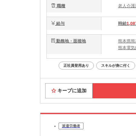
職種
老人介
給与
時給
1,08
勤務地・面接地
熊本県熊
熊本電気
正社員登用あり
スキルが身に付く
キープに追加
派遣労働者