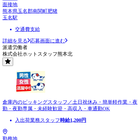
面接地
熊本県玉名郡南関町肥猪
玉名駅
交通費支給
詳細を見る
応募画面に進む
派遣労働者
株式会社ホットスタッフ熊本北
倉庫内のピッキングスタッフ／土日祝休み・簡単軽作業・夜
勤・夜勤専属・未経験歓迎・高収入・車通勤OK
入出荷業務スタッフ
時給
1,200
円
勤務地