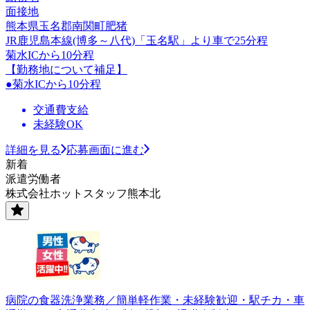
面接地
熊本県玉名郡南関町肥猪
JR鹿児島本線(博多～八代)「玉名駅」より車で25分程
菊水ICから10分程
【勤務地について補足】
●菊水ICから10分程
交通費支給
未経験OK
詳細を見る
応募画面に進む
新着
派遣労働者
株式会社ホットスタッフ熊本北
病院の食器洗浄業務／簡単軽作業・未経験歓迎・駅チカ・車