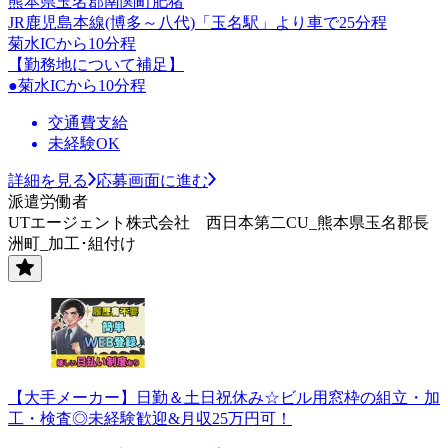
熊本県玉名郡南関町肥猪
JR鹿児島本線(博多～八代)「玉名駅」より車で25分程
菊水ICから10分程
【勤務地について補足】
●菊水ICから10分程
交通費支給
未経験OK
詳細を見る
応募画面に進む
派遣労働者
UTエージェント株式会社 西日本第二CU_熊本県玉名郡長
洲町_加工･組付け
【大手メーカー】日勤＆土日祝休み☆ビル用窓枠の組立・加
工・検査◎未経験歓迎&月収25万円可！