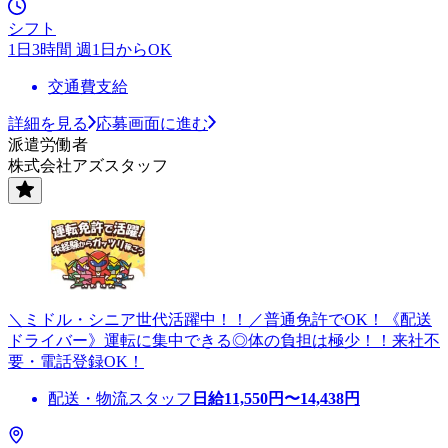
シフト
1日3時間 週1日からOK
交通費支給
詳細を見る
応募画面に進む
派遣労働者
株式会社アズスタッフ
＼ミドル・シニア世代活躍中！！／普通免許でOK！《配送
ドライバー》運転に集中できる◎体の負担は極少！！来社不
要・電話登録OK！
配送・物流スタッフ
日給
11,550
円〜
14,438
円