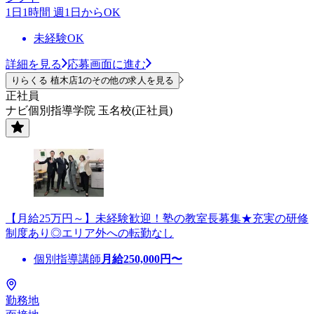
1日1時間 週1日からOK
未経験OK
詳細を見る
応募画面に進む
りらくる 植木店1のその他の求人を見る
正社員
ナビ個別指導学院 玉名校(正社員)
【月給25万円～】未経験歓迎！塾の教室長募集★充実の研修
制度あり◎エリア外への転勤なし
個別指導講師
月給
250,000
円〜
勤務地