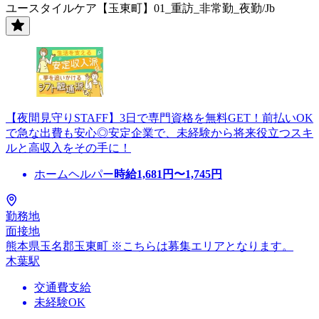
ユースタイルケア【玉東町】01_重訪_非常勤_夜勤/Jb
【夜間見守りSTAFF】3日で専門資格を無料GET！前払いOK
で急な出費も安心◎安定企業で、未経験から将来役立つスキ
ルと高収入をその手に！
ホームヘルパー
時給
1,681
円〜
1,745
円
勤務地
面接地
熊本県玉名郡玉東町 ※こちらは募集エリアとなります。
木葉駅
交通費支給
未経験OK