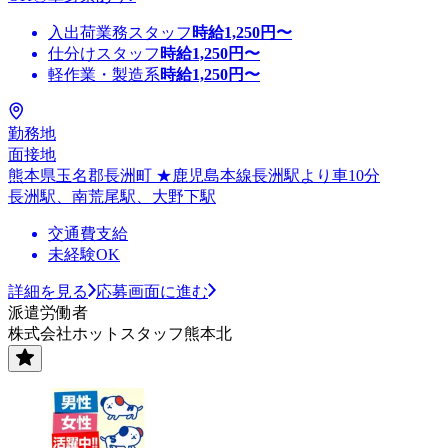
入出荷業務スタッフ
時給
1,250
円〜
仕分けスタッフ
時給
1,250
円〜
軽作業・製造系
時給
1,250
円〜
勤務地
面接地
熊本県玉名郡長洲町 ★鹿児島本線長洲駅より車10分
長洲駅、南荒尾駅、大野下駅
交通費支給
未経験OK
詳細を見る
応募画面に進む
派遣労働者
株式会社ホットスタッフ熊本北