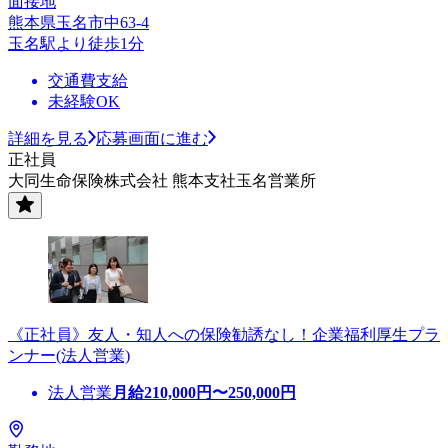
面接地
熊本県玉名市中63-4
玉名駅より徒歩1分
交通費支給
未経験OK
詳細を見る
応募画面に進む
正社員
大同生命保険株式会社 熊本支社玉名営業所
《正社員》友人・知人への保険勧誘なし！企業福利厚生プラ
ンナー(法人営業)
法人営業
月給
210,000
円〜
250,000
円