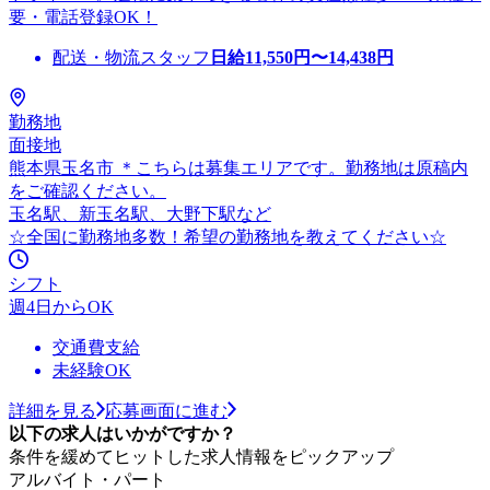
要・電話登録OK！
配送・物流スタッフ
日給
11,550
円〜
14,438
円
勤務地
面接地
熊本県玉名市 ＊こちらは募集エリアです。勤務地は原稿内
をご確認ください。
玉名駅、新玉名駅、大野下駅など
☆全国に勤務地多数！希望の勤務地を教えてください☆
シフト
週4日からOK
交通費支給
未経験OK
詳細を見る
応募画面に進む
以下の求人はいかがですか？
条件を緩めてヒットした求人情報をピックアップ
アルバイト・パート