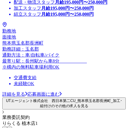
配送・物流スタッフ
月給
195,000
円〜
250,000
円
加工スタッフ
月給
195,000
円〜
250,000
円
組立スタッフ
月給
195,000
円〜
250,000
円
勤務地
面接地
熊本県玉名郡長洲町
勤務詳細：玉名郡
通勤方法：車/自転車/バイク
最寄り駅：長州駅から車8分
※構内の無料駐車場利用OK
交通費支給
未経験OK
詳細を見る
応募画面に進む
UTエージェント株式会社 西日本第二CU_熊本県玉名郡長洲町_加工･
組付けのその他の求人を見る
業務委託契約
りらくる 植木店1