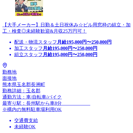
【大手メーカー】日勤＆土日祝休み☆ビル用窓枠の組立・加
工・検査◎未経験歓迎&月収25万円可！
配送・物流スタッフ
月給
195,000
円〜
250,000
円
加工スタッフ
月給
195,000
円〜
250,000
円
組立スタッフ
月給
195,000
円〜
250,000
円
勤務地
面接地
熊本県玉名郡長洲町
勤務詳細：玉名郡
通勤方法：車/自転車/バイク
最寄り駅：長州駅から車8分
※構内の無料駐車場利用OK
交通費支給
未経験OK