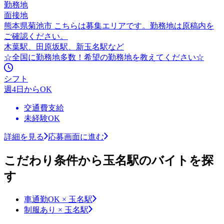
勤務地
面接地
熊本県菊池市 こちらは募集エリアです。勤務地は原稿内を
ご確認ください。
木葉駅、田原坂駅、新玉名駅など
☆全国に勤務地多数！希望の勤務地を教えてください☆
シフト
週4日からOK
交通費支給
未経験OK
詳細を見る
応募画面に進む
こだわり条件から玉名駅のバイトを探
す
車通勤OK × 玉名駅
制服あり × 玉名駅