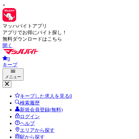
×
マッハバイトアプリ
アプリでお得にバイト探し！
無料ダウンロードはこちら
開く
0
キープ
メニュー
キープした求人を見る
0
検索履歴
新規会員登録(無料)
ログイン
ヘルプ
エリアから探す
駅から探す