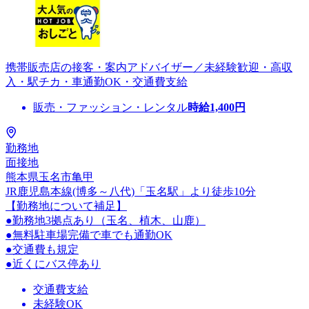
携帯販売店の接客・案内アドバイザー／未経験歓迎・高収
入・駅チカ・車通勤OK・交通費支給
販売・ファッション・レンタル
時給
1,400
円
勤務地
面接地
熊本県玉名市亀甲
JR鹿児島本線(博多～八代)「玉名駅」より徒歩10分
【勤務地について補足】
●勤務地3拠点あり（玉名、植木、山鹿）
●無料駐車場完備で車でも通勤OK
●交通費も規定
●近くにバス停あり
交通費支給
未経験OK