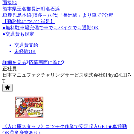
面接地
熊本県玉名郡長洲町名石浜
JR鹿児島本線(博多～八代)「長洲駅」より車で7分程
【勤務地について補足】
●無料駐車場完備で車でもバイクでも通勤OK
●交通費も規定
交通費支給
未経験OK
詳細を見る
応募画面に進む
正社員
日本マニュファクチャリングサービス株式会社01/kyu241117-
T
《入出庫スタッフ》コツモク作業で安定収入GET★車通勤
OK◎単身寮あり♪