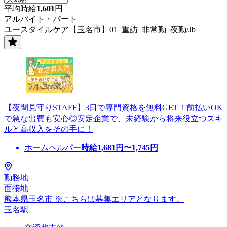
平均時給
1,601
円
アルバイト・パート
ユースタイルケア【玉名市】01_重訪_非常勤_夜勤/Jb
【夜間見守りSTAFF】3日で専門資格を無料GET！前払いOK
で急な出費も安心◎安定企業で、未経験から将来役立つスキ
ルと高収入をその手に！
ホームヘルパー
時給
1,681
円〜
1,745
円
勤務地
面接地
熊本県玉名市 ※こちらは募集エリアとなります。
玉名駅