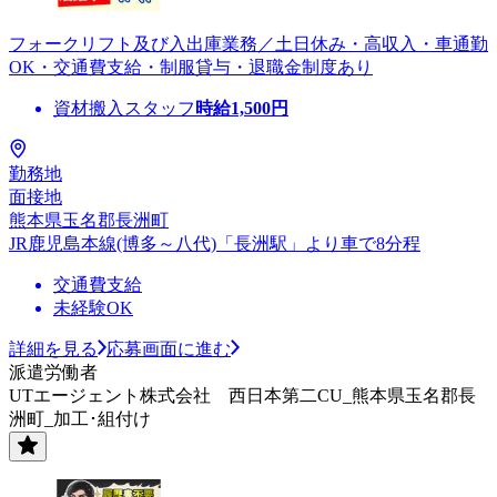
フォークリフト及び入出庫業務／土日休み・高収入・車通勤
OK・交通費支給・制服貸与・退職金制度あり
資材搬入スタッフ
時給
1,500
円
勤務地
面接地
熊本県玉名郡長洲町
JR鹿児島本線(博多～八代)「長洲駅」より車で8分程
交通費支給
未経験OK
詳細を見る
応募画面に進む
派遣労働者
UTエージェント株式会社 西日本第二CU_熊本県玉名郡長
洲町_加工･組付け