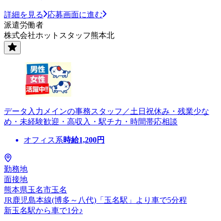
詳細を見る
応募画面に進む
派遣労働者
株式会社ホットスタッフ熊本北
データ入力メインの事務スタッフ／土日祝休み・残業少な
め・未経験歓迎・高収入・駅チカ・時間帯応相談
オフィス系
時給
1,200
円
勤務地
面接地
熊本県玉名市玉名
JR鹿児島本線(博多～八代)「玉名駅」より車で5分程
新玉名駅から車で1分♪