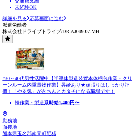
交通費支給
未経験OK
詳細を見る
応募画面に進む
派遣労働者
株式会社ドライブトライブ/DR:AJ049-07-MH
#30～40代男性活躍中【半導体製造装置本体梱包作業・クリ
ーンルーム内重量物作業】昇給あり★頑張りはしっかり評
価！「やる気」がきちんとカタチになる職場です！
軽作業・製造系
時給
1,400
円〜
勤務地
面接地
熊本県玉名郡南関町肥猪