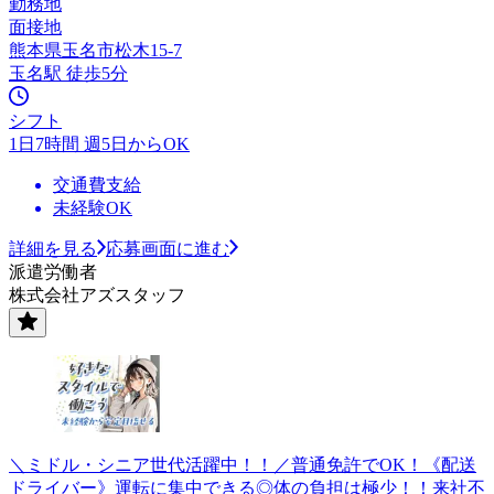
勤務地
面接地
熊本県玉名市松木15-7
玉名駅 徒歩5分
シフト
1日7時間 週5日からOK
交通費支給
未経験OK
詳細を見る
応募画面に進む
派遣労働者
株式会社アズスタッフ
＼ミドル・シニア世代活躍中！！／普通免許でOK！《配送
ドライバー》運転に集中できる◎体の負担は極少！！来社不