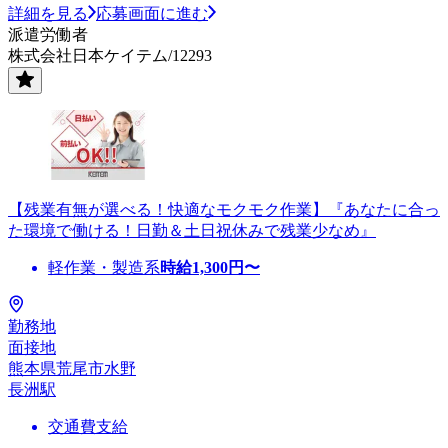
詳細を見る
応募画面に進む
派遣労働者
株式会社日本ケイテム/12293
【残業有無が選べる！快適なモクモク作業】『あなたに合っ
た環境で働ける！日勤＆土日祝休みで残業少なめ』
軽作業・製造系
時給
1,300
円〜
勤務地
面接地
熊本県荒尾市水野
長洲駅
交通費支給