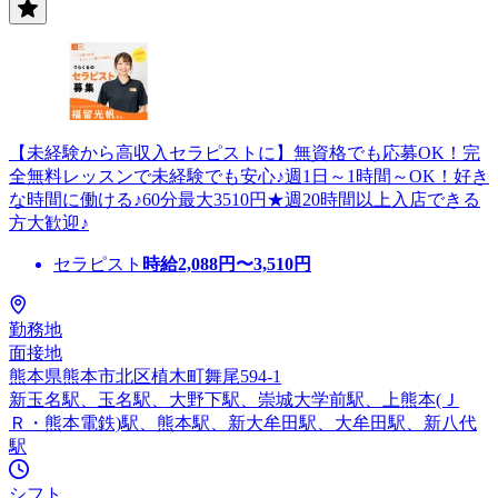
【未経験から高収入セラピストに】無資格でも応募OK！完
全無料レッスンで未経験でも安心♪週1日～1時間～OK！好き
な時間に働ける♪60分最大3510円★週20時間以上入店できる
方大歓迎♪
セラピスト
時給
2,088
円〜
3,510
円
勤務地
面接地
熊本県熊本市北区植木町舞尾594-1
新玉名駅、玉名駅、大野下駅、崇城大学前駅、上熊本(Ｊ
Ｒ・熊本電鉄)駅、熊本駅、新大牟田駅、大牟田駅、新八代
駅
シフト