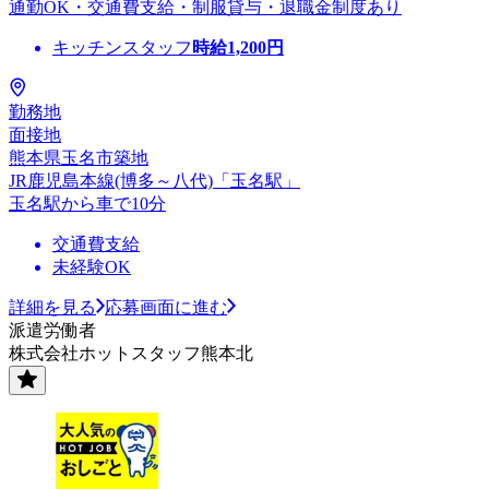
通勤OK・交通費支給・制服貸与・退職金制度あり
キッチンスタッフ
時給
1,200
円
勤務地
面接地
熊本県玉名市築地
JR鹿児島本線(博多～八代)「玉名駅」
玉名駅から車で10分
交通費支給
未経験OK
詳細を見る
応募画面に進む
派遣労働者
株式会社ホットスタッフ熊本北