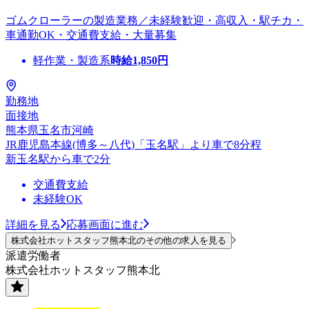
ゴムクローラーの製造業務／未経験歓迎・高収入・駅チカ・
車通勤OK・交通費支給・大量募集
軽作業・製造系
時給
1,850
円
勤務地
面接地
熊本県玉名市河崎
JR鹿児島本線(博多～八代)「玉名駅」より車で8分程
新玉名駅から車で2分
交通費支給
未経験OK
詳細を見る
応募画面に進む
株式会社ホットスタッフ熊本北のその他の求人を見る
派遣労働者
株式会社ホットスタッフ熊本北