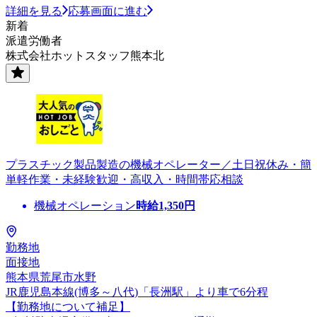
詳細を見る
応募画面に進む
新着
派遣労働者
株式会社ホットスタッフ熊本北
プラスチック製品製造の機械オペレーター／土日祝休み・簡
単軽作業・未経験歓迎・高収入・時間帯応相談
機械オペレーション
時給
1,350
円
勤務地
面接地
熊本県荒尾市水野
JR鹿児島本線(博多～八代)「長洲駅」より車で6分程
【勤務地について補足】