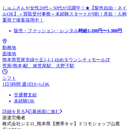
しゅふさんや女性20代～50代が活躍中！★【髪色自由・ネイ
ルOK】＜買取受付事務＞未経験スタートが9割！意欲・人柄
重視で接客採用中！
販売・ファッション・レンタル
時給
1,100
円〜
1,300
円
勤務地
面接地
熊本県荒尾市緑ケ丘1-1-1 ゆめタウンシティモール2F
荒尾(熊本)駅、南荒尾駅、大野下駅
シフト
1日5時間 週3日からOK
交通費支給
未経験OK
詳細を見る
応募画面に進む
派遣労働者
株式会社シエロ_熊本県【携帯キャ】ドコモショップ山鹿