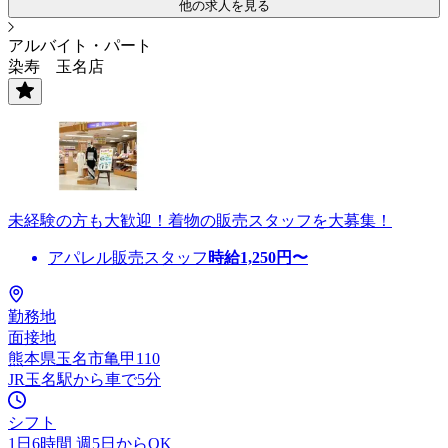
他の求人を見る
アルバイト・パート
染寿 玉名店
未経験の方も大歓迎！着物の販売スタッフを大募集！
アパレル販売スタッフ
時給
1,250
円〜
勤務地
面接地
熊本県玉名市亀甲110
JR玉名駅から車で5分
シフト
1日6時間 週5日からOK