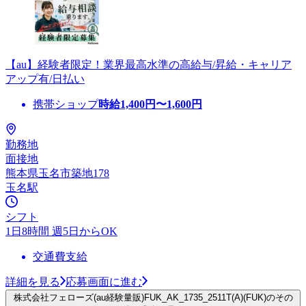
【au】経験者限定！業界最高水準の高給与/昇給・キャリア
アップ有/日払い
携帯ショップ
時給
1,400
円〜
1,600
円
勤務地
面接地
熊本県玉名市築地178
玉名駅
シフト
1日8時間 週5日からOK
交通費支給
詳細を見る
応募画面に進む
株式会社フェローズ(au経験量販)FUK_AK_1735_2511T(A)(FUK)のその