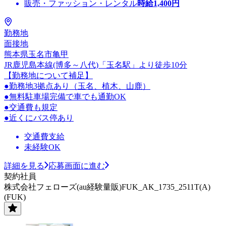
販売・ファッション・レンタル
時給
1,400
円
勤務地
面接地
熊本県玉名市亀甲
JR鹿児島本線(博多～八代)「玉名駅」より徒歩10分
【勤務地について補足】
●勤務地3拠点あり（玉名、植木、山鹿）
●無料駐車場完備で車でも通勤OK
●交通費も規定
●近くにバス停あり
交通費支給
未経験OK
詳細を見る
応募画面に進む
契約社員
株式会社フェローズ(au経験量販)FUK_AK_1735_2511T(A)
(FUK)