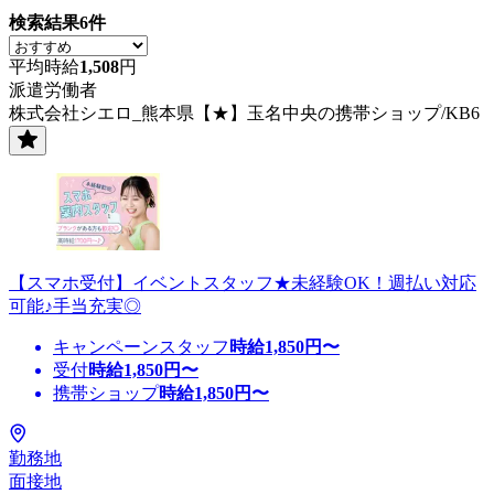
検索結果
6
件
平均時給
1,508
円
派遣労働者
株式会社シエロ_熊本県【★】玉名中央の携帯ショップ/KB6
【スマホ受付】イベントスタッフ★未経験OK！週払い対応
可能♪手当充実◎
キャンペーンスタッフ
時給
1,850
円〜
受付
時給
1,850
円〜
携帯ショップ
時給
1,850
円〜
勤務地
面接地