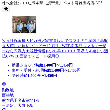
株式会社シエロ_熊本県【携帯量】ベスト電器玉名店/AF5
＼入社祝金最大10万円／家電量販店でスマホのご案内！高収
入＆嬉しい週払い/スピード採用・WEB面談◎スマホユーザ
ーなら即戦力★最新情報もいち早くGET！高収入＆嬉しい週
払い/WEB面談でスピード採用◎
携帯ショップ
時給
1,400
円〜
1,450
円
事務・受付・経理
時給
1,400
円〜
1,450
円
受付
時給
1,400
円〜
1,450
円
勤務地
面接地
熊本県玉名市築地178
玉名駅、大野下駅