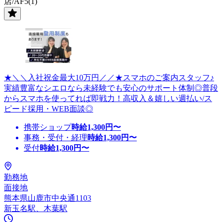
店/AF5(1)
★＼＼入社祝金最大10万円／／★スマホのご案内スタッフ♪
実績豊富なシエロなら未経験でも安心のサポート体制◎普段
からスマホを使ってれば即戦力！高収入＆嬉しい週払い/ス
ピード採用・WEB面談◎
携帯ショップ
時給
1,300
円〜
事務・受付・経理
時給
1,300
円〜
受付
時給
1,300
円〜
勤務地
面接地
熊本県山鹿市中央通1103
新玉名駅、木葉駅