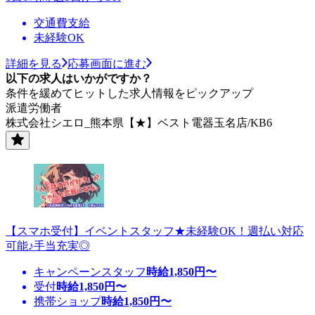
交通費支給
未経験OK
詳細を見る
応募画面に進む
以下の求人はいかがですか？
条件を緩めてヒットした求人情報をピックアップ
派遣労働者
株式会社シエロ_熊本県【★】ベスト電器玉名店/KB6
【スマホ受付】イベントスタッフ★未経験OK！週払い対応
可能♪手当充実◎
キャンペーンスタッフ
時給
1,850
円〜
受付
時給
1,850
円〜
携帯ショップ
時給
1,850
円〜