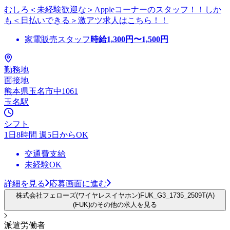
むしろ＜未経験歓迎な＞Appleコーナーのスタッフ！！しか
も＜日払いできる＞激アツ求人はこちら！！
家電販売スタッフ
時給
1,300
円〜
1,500
円
勤務地
面接地
熊本県玉名市中1061
玉名駅
シフト
1日8時間 週5日からOK
交通費支給
未経験OK
詳細を見る
応募画面に進む
株式会社フェローズ(ワイヤレスイヤホン)FUK_G3_1735_2509T(A)
(FUK)のその他の求人を見る
派遣労働者