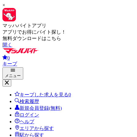
×
マッハバイトアプリ
アプリでお得にバイト探し！
無料ダウンロードはこちら
開く
0
キープ
メニュー
キープした求人を見る
0
検索履歴
新規会員登録(無料)
ログイン
ヘルプ
エリアから探す
駅から探す