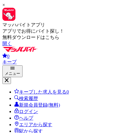
×
マッハバイトアプリ
アプリでお得にバイト探し！
無料ダウンロードはこちら
開く
0
キープ
メニュー
キープした求人を見る
0
検索履歴
新規会員登録(無料)
ログイン
ヘルプ
エリアから探す
駅から探す