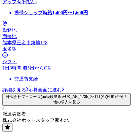
アップ有/日払い
携帯ショップ
時給
1,400
円〜
1,600
円
勤務地
面接地
熊本県玉名市築地178
玉名駅
シフト
1日8時間 週5日からOK
交通費支給
詳細を見る
応募画面に進む
株式会社フェローズ(au経験量販)FUK_AK_1735_2511T(A)(FUK)のその
他の求人を見る
派遣労働者
株式会社ホットスタッフ熊本北