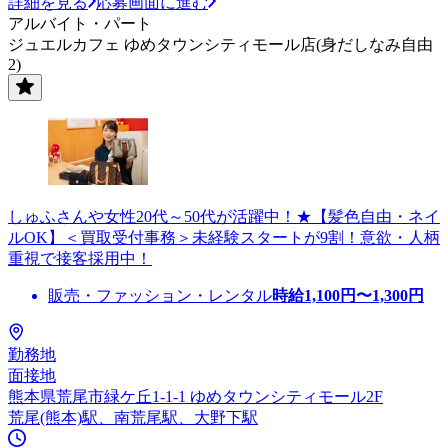
詳細を見る
応募画面に進む
アルバイト・パート
ジュエルカフェ ゆめタウンシティモール店(身だしなみ自由
2)
しゅふさんや女性20代～50代が活躍中！★【髪色自由・ネイ
ルOK】＜買取受付事務＞未経験スタートが9割！意欲・人柄
重視で接客採用中！
販売・ファッション・レンタル
時給
1,100
円〜
1,300
円
勤務地
面接地
熊本県荒尾市緑ケ丘1-1-1 ゆめタウンシティモール2F
荒尾(熊本)駅、南荒尾駅、大野下駅