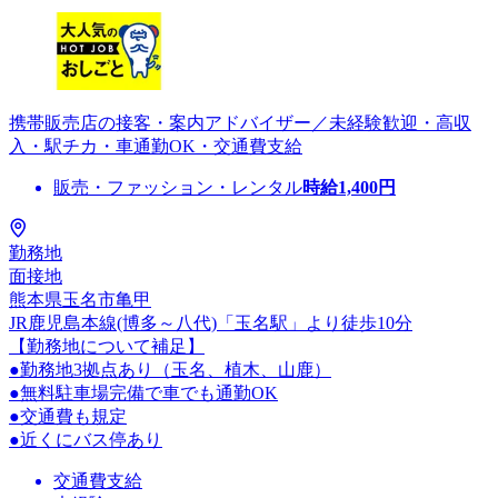
携帯販売店の接客・案内アドバイザー／未経験歓迎・高収
入・駅チカ・車通勤OK・交通費支給
販売・ファッション・レンタル
時給
1,400
円
勤務地
面接地
熊本県玉名市亀甲
JR鹿児島本線(博多～八代)「玉名駅」より徒歩10分
【勤務地について補足】
●勤務地3拠点あり（玉名、植木、山鹿）
●無料駐車場完備で車でも通勤OK
●交通費も規定
●近くにバス停あり
交通費支給