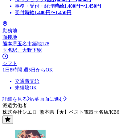
事務・受付・経理
時給
1,400
円〜
1,450
円
受付
時給
1,400
円〜
1,450
円
勤務地
面接地
熊本県玉名市築地178
玉名駅、大野下駅
シフト
1日8時間 週5日からOK
交通費支給
未経験OK
詳細を見る
応募画面に進む
派遣労働者
株式会社シエロ_熊本県【★】ベスト電器玉名店/KB6