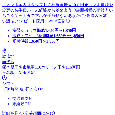
【スマホ案内スタッフ】入社祝金最大10万円★スマホ選びや
設定のお手伝い！未経験から始めよう◎最新機種の情報もい
ち早くゲット★スマホが手放せないあなたに♪高収入＆嬉し
い週払い/スピード採用・WEB面談◎
携帯ショップ
時給
1,650
円〜
1,850
円
事務・受付・経理
時給
1,650
円〜
1,850
円
受付
時給
1,650
円〜
1,850
円
勤務地
面接地
熊本県玉名市亀甲110カリーノ玉名116区画
玉名駅、新玉名駅
シフト
1日8時間 週5日からOK
交通費支給
未経験OK
詳細を見る
応募画面に進む