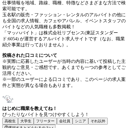
仕事情報を地域、路線、職種、特徴などさまざまな方法で検
索可能です。
玉名駅の販売・ファッション・レンタルのアルバイトの他に
も全国の求人情報、カフェやアパレル、イベントスタッフの
バイトなどの人気職種も多数掲載！
「マッハバイト」は株式会社リブセンス(東証スタンダー
ド:6054) が運営するアルバイト求人サイトです（なお、職業
紹介事業は行っておりません）。
投稿された口コミについて
※実際に応募したユーザーが当時の内容に基いて投稿した主
観的なご意見・ご感想です。あくまでも一つの参考としてご
活用ください。
※一部のユーザーによる口コミであり、このページの求人案
件と実態が異なる場合もあります。
はじめに職業を教えてね！
ぴったりなバイトを見つけやすくしよう！
高校生
大学生
フリーター
会社員
シニア
それ以外
選択するとどうなるの？