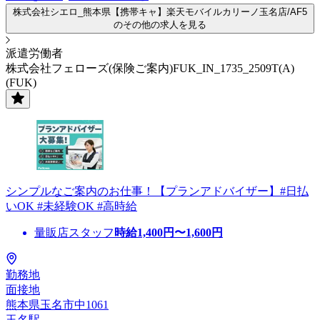
株式会社シエロ_熊本県【携帯キャ】楽天モバイルカリーノ玉名店/AF5
のその他の求人を見る
派遣労働者
株式会社フェローズ(保険ご案内)FUK_IN_1735_2509T(A)
(FUK)
シンプルなご案内のお仕事！【プランアドバイザー】#日払
いOK #未経験OK #高時給
量販店スタッフ
時給
1,400
円〜
1,600
円
勤務地
面接地
熊本県玉名市中1061
玉名駅