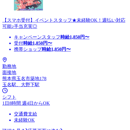
【スマホ受付】イベントスタッフ★未経験OK！週払い対応
可能♪手当充実◎
キャンペーンスタッフ
時給
1,850
円〜
受付
時給
1,850
円〜
携帯ショップ
時給
1,850
円〜
勤務地
面接地
熊本県玉名市築地178
玉名駅、大野下駅
シフト
1日8時間 週4日からOK
交通費支給
未経験OK