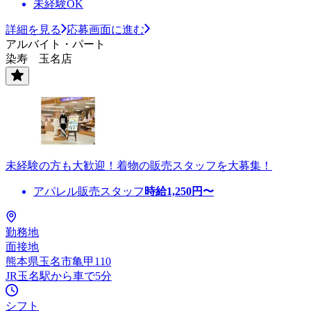
未経験OK
詳細を見る
応募画面に進む
アルバイト・パート
染寿 玉名店
未経験の方も大歓迎！着物の販売スタッフを大募集！
アパレル販売スタッフ
時給
1,250
円〜
勤務地
面接地
熊本県玉名市亀甲110
JR玉名駅から車で5分
シフト