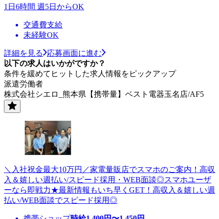
1日6時間 週5日からOK
交通費支給
未経験OK
詳細を見る
応募画面に進む
以下の求人はいかがですか？
条件を緩めてヒットした求人情報をピックアップ
派遣労働者
株式会社シエロ_熊本県【携帯量】ベスト電器玉名店/AF5
＼入社祝金最大10万円／家電量販店でスマホのご案内！高収
入＆嬉しい週払い/スピード採用・WEB面談◎スマホユーザ
ーなら即戦力★最新情報もいち早くGET！高収入＆嬉しい週
払い/WEB面談でスピード採用◎
携帯ショップ
時給
1,400
円〜
1,450
円