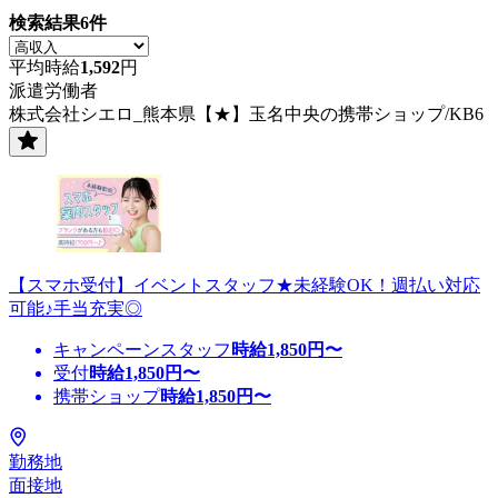
検索結果
6
件
平均時給
1,592
円
派遣労働者
株式会社シエロ_熊本県【★】玉名中央の携帯ショップ/KB6
【スマホ受付】イベントスタッフ★未経験OK！週払い対応
可能♪手当充実◎
キャンペーンスタッフ
時給
1,850
円〜
受付
時給
1,850
円〜
携帯ショップ
時給
1,850
円〜
勤務地
面接地